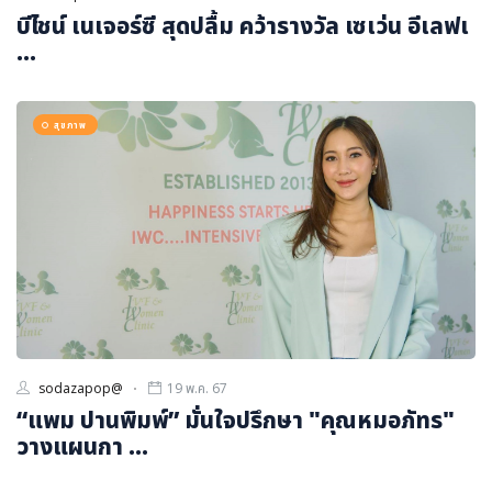
บีไชน์ เนเจอร์ซี สุดปลื้ม คว้ารางวัล เซเว่น อีเลฟเ
...
สุขภาพ
sodazapop@
19 พ.ค. 67
“แพม ปานพิมพ์” มั่นใจปรึกษา "คุณหมอภัทร"
วางแผนกา ...