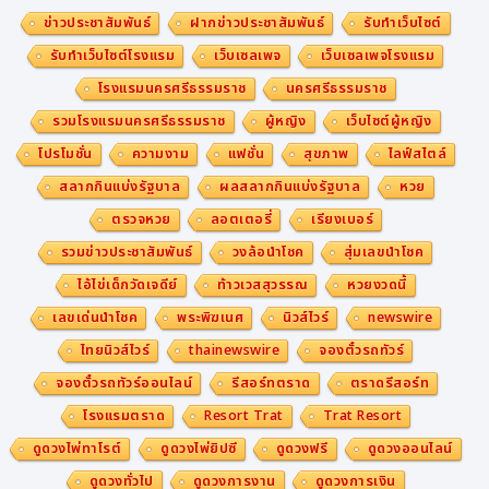
ข่าวประชาสัมพันธ์
ฝากข่าวประชาสัมพันธ์
รับทำเว็บไซต์
รับทำเว็บไซต์โรงแรม
เว็บเซลเพจ
เว็บเซลเพจโรงแรม
โรงแรมนครศรีธรรมราช
นครศรีธรรมราช
รวมโรงแรมนครศรีธรรมราช
ผู้หญิง
เว็บไซต์ผู้หญิง
โปรโมชั่น
ความงาม
แฟชั่น
สุขภาพ
ไลฟ์สไตล์
สลากกินแบ่งรัฐบาล
ผลสลากกินแบ่งรัฐบาล
หวย
ตรวจหวย
ลอตเตอรี่
เรียงเบอร์
รวมข่าวประชาสัมพันธ์
วงล้อนำโชค
สุ่มเลขนำโชค
ไอ้ไข่เด็กวัดเจดีย์
ท้าวเวสสุวรรณ
หวยงวดนี้
เลขเด่นนำโชค
พระพิฆเนศ
นิวส์ไวร์
newswire
ไทยนิวส์ไวร์
thainewswire
จองตั๋วรถทัวร์
จองตั๋วรถทัวร์ออนไลน์
รีสอร์ทตราด
ตราดรีสอร์ท
โรงแรมตราด
Resort Trat
Trat Resort
ดูดวงไพ่ทาโรต์
ดูดวงไพ่ยิปซี
ดูดวงฟรี
ดูดวงออนไลน์
ดูดวงทั่วไป
ดูดวงการงาน
ดูดวงการเงิน