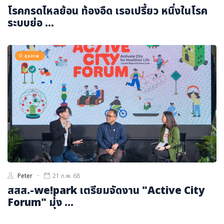
โรคกรดไหลย้อน ท้องอืด เรอเปรี้ยว หนึ่งในโรค
ระบบย่อ ...
สุขภาพ
Peter
21 ก.พ. 68
สสส.-we!park เตรียมจัดงาน "Active City
Forum" มุ่ง ...