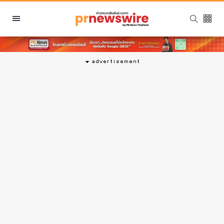
หมวดหมู่
พีอาร์ นิวส์ไวร์
สินค้า, บริการ
โปรโมชั่น
งานอีเว้นท์
รีวิว
บันเทิง
นักแสดง, นักร้อง, โมเดล
อินฟลูเอนเซอร์
ไลฟ์สไตล์
ความงาม
แฟชั่น