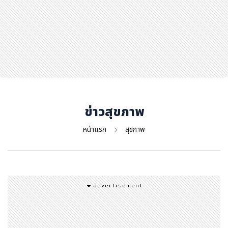
สุขภาพ
กีฬา
อาหาร, เครื่องดื่ม
ท่องเที่ยว
โรงแรม, ที่พัก
บ้าน, คอนโด, อสังหาฯ
ประกัน
ข่าวสุขภาพ
สัตว์เลี้ยง
หน้าแรก
สุขภาพ
ไอที
โทรศัพท์มือถือ
เอไอ
การศึกษา
ศิลปะ, วัฒนธรรม
ศาสนา