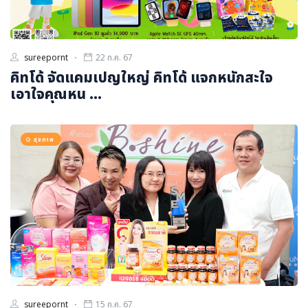
sureepornt
22 ก.ค. 67
คิทโด้ จัดแคมเปญใหญ่ คิทโด้ แจกหนักสะใจ
เอาใจคุณหน ...
สุขภาพ
sureepornt
15 ก.ค. 67