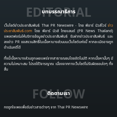
EDITORIAL
บทบรรณาธิการ
เว็บไซต์ข่าวประชาสัมพันธ์ Thai PR Newswire - ไทย พีอาร์ นิวส์ไวร์
ข่าว
ประชาสัมพันธ์.com
โดย พีอาร์ นิวส์ ไทยแลนด์ (PR News Thailand)
แพลตฟอร์มให้บริการข้อมูลข่าวประชาสัมพันธ์ รับฝากข่าวประชาสัมพันธ์ และ
ลงข่าว PR ขอสงวนสิทธิ์ในเนื้อหาบางส่วนบนเว็บไซต์แห่งนี้ หากละเมิดอาจถูก
ดำเนินคดีได้
ทั้งนี้เนื้อหาบางส่วนถูกเผยแพร่จากสาธารณชนโดยอัตโนมัติ หากเนื้อหานั้นๆ มี
ความไม่เหมาะสม โปรดใช้วิจารญาณ เนื่องจากทางเว็บไซต์ไม่รับผิดชอบใดๆ ทั้ง
สิ้น
FOLLOW
ติดตามเรา
กดถูกใจเพจเพื่อรับข่าวสารต่างๆ จาก Thai PR Newswire