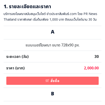
1. รายละเอียดและราคา
การเมือง
ราชการ, รัฐวิสาหกิจ
บริการลงโฆษณาสนับสนุนเว็บไซต์ ข่าวประชาสัมพันธ์.com โดย PR News
Thailand ราคาพิเศษ! เริ่มต้นเพียง 1,000 บาท ติดบนเว็บไซต์นาน 30 วัน
ธุรกิจ, สังคม
เศรษฐกิจ, การเงิน
A
การเกษตร
พลังงาน, สิ่งแวดล้อม
แบนเนอร์โฆษณา ขนาด 728x90 px.
ยานยนต์
30
ขนส่ง
การงาน, อาชีพ
2,000.00
กิจกรรม
สั่งซื้อ
อบรมสัมมนา
เอเชีย
B
ภาษาอังกฤษ