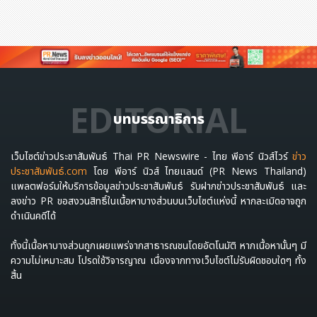
EDITORIAL
บทบรรณาธิการ
เว็บไซต์ข่าวประชาสัมพันธ์ Thai PR Newswire - ไทย พีอาร์ นิวส์ไวร์
ข่าว
ประชาสัมพันธ์.com
โดย พีอาร์ นิวส์ ไทยแลนด์ (PR News Thailand)
แพลตฟอร์มให้บริการข้อมูลข่าวประชาสัมพันธ์ รับฝากข่าวประชาสัมพันธ์ และ
ลงข่าว PR ขอสงวนสิทธิ์ในเนื้อหาบางส่วนบนเว็บไซต์แห่งนี้ หากละเมิดอาจถูก
ดำเนินคดีได้
ทั้งนี้เนื้อหาบางส่วนถูกเผยแพร่จากสาธารณชนโดยอัตโนมัติ หากเนื้อหานั้นๆ มี
ความไม่เหมาะสม โปรดใช้วิจารญาณ เนื่องจากทางเว็บไซต์ไม่รับผิดชอบใดๆ ทั้ง
สิ้น