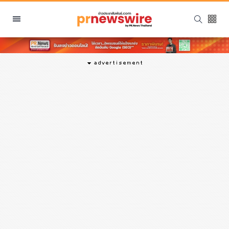
หมวดหมู่
พีอาร์ นิวส์ไวร์
สินค้า, บริการ
โปรโมชั่น
งานอีเว้นท์
รีวิว
บันเทิง
นักแสดง, นักร้อง, โมเดล
อินฟลูเอนเซอร์
ไลฟ์สไตล์
ความงาม
แฟชั่น