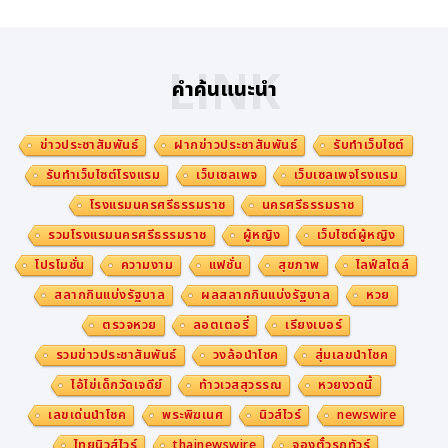
LINK
คำค้นแนะนำ
ข่าวประชาสัมพันธ์
ฝากข่าวประชาสัมพันธ์
รับทำเว็บไซต์
รับทำเว็บไซต์โรงแรม
เว็บเซลเพจ
เว็บเซลเพจโรงแรม
โรงแรมนครศรีธรรมราช
นครศรีธรรมราช
รวมโรงแรมนครศรีธรรมราช
ผู้หญิง
เว็บไซต์ผู้หญิง
โปรโมชั่น
ความงาม
แฟชั่น
สุขภาพ
ไลฟ์สไตล์
สลากกินแบ่งรัฐบาล
ผลสลากกินแบ่งรัฐบาล
หวย
ตรวจหวย
ลอตเตอรี่
เรียงเบอร์
รวมข่าวประชาสัมพันธ์
วงล้อนำโชค
สุ่มเลขนำโชค
ไอ้ไข่เด็กวัดเจดีย์
ท้าวเวสสุวรรณ
หวยงวดนี้
เลขเด่นนำโชค
พระพิฆเนศ
นิวส์ไวร์
newswire
ไทยนิวส์ไวร์
thainewswire
จองตั๋วรถทัวร์