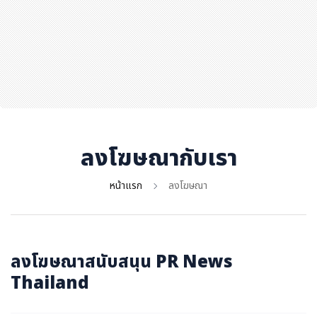
สุขภาพ
กีฬา
อาหาร, เครื่องดื่ม
ท่องเที่ยว
โรงแรม, ที่พัก
บ้าน, คอนโด, อสังหาฯ
ประกัน
ลงโฆษณากับเรา
สัตว์เลี้ยง
หน้าแรก
ลงโฆษณา
ไอที
โทรศัพท์มือถือ
เอไอ
ลงโฆษณาสนับสนุน PR News
การศึกษา
Thailand
ศิลปะ, วัฒนธรรม
ศาสนา