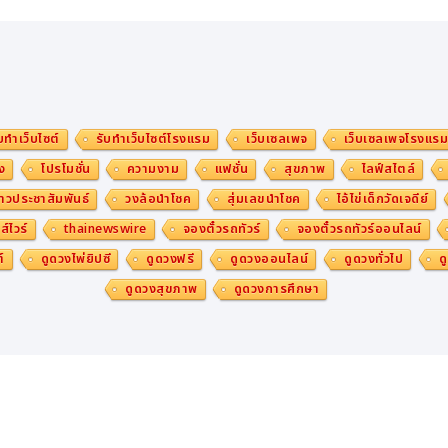
บทำเว็บไซต์
รับทำเว็บไซต์โรงแรม
เว็บเซลเพจ
เว็บเซลเพจโรงแร
ง
โปรโมชั่น
ความงาม
แฟชั่น
สุขภาพ
ไลฟ์สไตล์
าวประชาสัมพันธ์
วงล้อนำโชค
สุ่มเลขนำโชค
ไอ้ไข่เด็กวัดเจดีย์
ส์ไวร์
thainewswire
จองตั๋วรถทัวร์
จองตั๋วรถทัวร์ออนไลน์
์
ดูดวงไพ่ยิปซี
ดูดวงฟรี
ดูดวงออนไลน์
ดูดวงทั่วไป
ด
ดูดวงสุขภาพ
ดูดวงการศึกษา