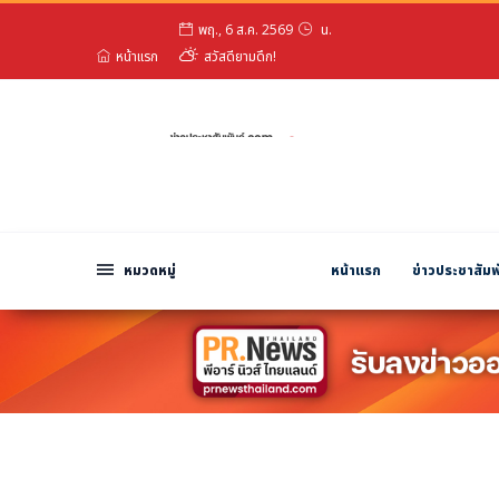
พฤ., 6 ส.ค. 2569
น.
หมวดหมู่
หน้าแรก
สวัสดียามดึก!
พีอาร์ นิวส์ไวร์
สินค้า, บริการ
โปรโมชั่น
งานอีเว้นท์
รีวิว
หมวดหมู่
หน้าแรก
ข่าวประชาสัมพ
บันเทิง
นักแสดง, นักร้อง, โมเดล
อินฟลูเอนเซอร์
ไลฟ์สไตล์
ความงาม
แฟชั่น