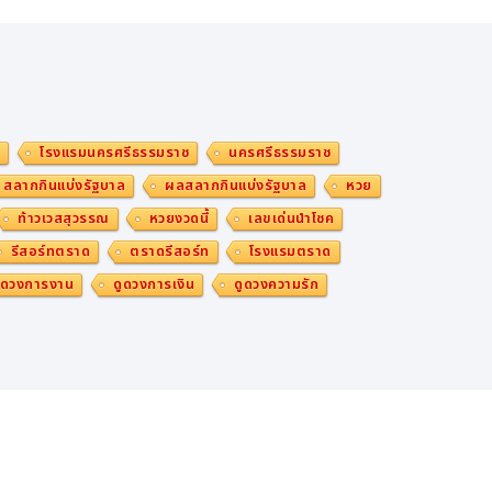
ม
โรงแรมนครศรีธรรมราช
นครศรีธรรมราช
สลากกินแบ่งรัฐบาล
ผลสลากกินแบ่งรัฐบาล
หวย
ท้าวเวสสุวรรณ
หวยงวดนี้
เลขเด่นนำโชค
รีสอร์ทตราด
ตราดรีสอร์ท
โรงแรมตราด
ูดวงการงาน
ดูดวงการเงิน
ดูดวงความรัก