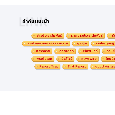
LINK
คำค้นแนะนำ
ข่าวประชาสัมพันธ์
ฝากข่าวประชาสัมพันธ์
รั
รวมโรงแรมนครศรีธรรมราช
ผู้หญิง
เว็บไซต์ผู้หญิ
ตรวจหวย
ลอตเตอรี่
เรียงเบอร์
รวมข่
พระพิฆเนศ
นิวส์ไวร์
newswire
ไทยนิว
Resort Trat
Trat Resort
ดูดวงไพ่ทาโรต