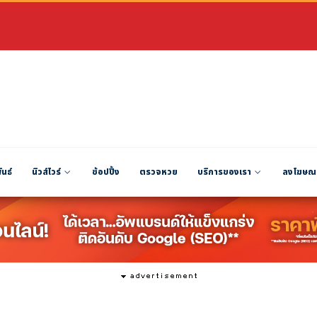
ันธ์
นิวส์ไวร์
ช้อปปิ้ง
ตรวจหวย
บริการของเรา
ลงโฆษณ