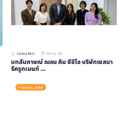
Cesna Recr
30 ก.ย. 68
บทสัมภาษณ์ ฌอน คิม ซีอีโอ บริษัทเซสนา
รีครูทเมนท์ ...
การงาน, อาชีพ