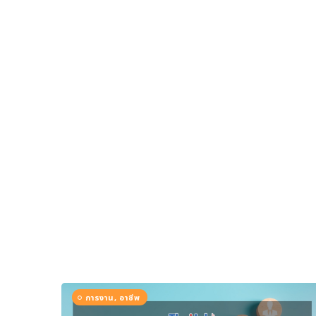
การเมือง
ราชการ, รัฐวิสาหกิจ
ธุรกิจ, สังคม
เศรษฐกิจ, การเงิน
การเกษตร
พลังงาน, สิ่งแวดล้อม
ยานยนต์
ขนส่ง
การงาน, อาชีพ
กิจกรรม
อบรมสัมมนา
เอเชีย
ภาษาอังกฤษ
การงาน, อาชีพ