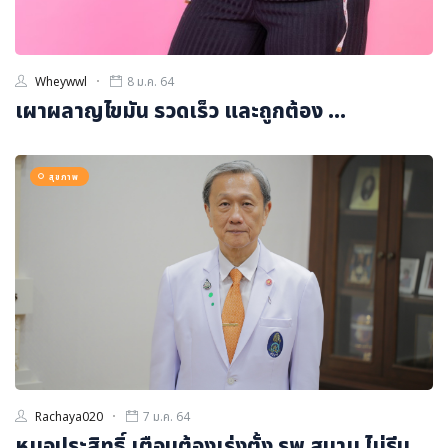
Wheywwl
8 ม.ค. 64
เผาผลาญไขมัน รวดเร็ว และถูกต้อง ...
สุขภาพ
Rachaya020
7 ม.ค. 64
หมอประสิทธิ์ เตือนต้องเร่งตั้ง รพ.สนาม ไม่รีบ