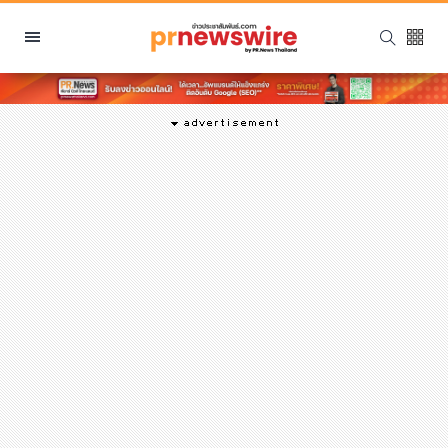
หมวดหมู่
พีอาร์ นิวส์ไวร์
สินค้า, บริการ
โปรโมชั่น
งานอีเว้นท์
รีวิว
บันเทิง
นักแสดง, นักร้อง, โมเดล
อินฟลูเอนเซอร์
ไลฟ์สไตล์
ความงาม
แฟชั่น