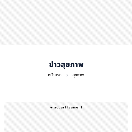
สุขภาพ
กีฬา
อาหาร, เครื่องดื่ม
ท่องเที่ยว
โรงแรม, ที่พัก
บ้าน, คอนโด, อสังหาฯ
ประกัน
ข่าวสุขภาพ
สัตว์เลี้ยง
หน้าแรก
สุขภาพ
ไอที
โทรศัพท์มือถือ
เอไอ
การศึกษา
ศิลปะ, วัฒนธรรม
ศาสนา