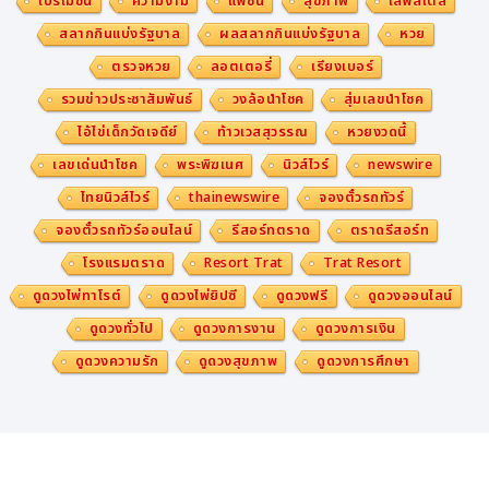
โปรโมชั่น
ความงาม
แฟชั่น
สุขภาพ
ไลฟ์สไตล์
สลากกินแบ่งรัฐบาล
ผลสลากกินแบ่งรัฐบาล
หวย
ตรวจหวย
ลอตเตอรี่
เรียงเบอร์
รวมข่าวประชาสัมพันธ์
วงล้อนำโชค
สุ่มเลขนำโชค
ไอ้ไข่เด็กวัดเจดีย์
ท้าวเวสสุวรรณ
หวยงวดนี้
เลขเด่นนำโชค
พระพิฆเนศ
นิวส์ไวร์
newswire
ไทยนิวส์ไวร์
thainewswire
จองตั๋วรถทัวร์
จองตั๋วรถทัวร์ออนไลน์
รีสอร์ทตราด
ตราดรีสอร์ท
โรงแรมตราด
Resort Trat
Trat Resort
ดูดวงไพ่ทาโรต์
ดูดวงไพ่ยิปซี
ดูดวงฟรี
ดูดวงออนไลน์
ดูดวงทั่วไป
ดูดวงการงาน
ดูดวงการเงิน
ดูดวงความรัก
ดูดวงสุขภาพ
ดูดวงการศึกษา