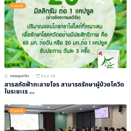
ภาษาจีน
สุขภาพ
ภาษาญี่ปุ่น
newsperfec
8 ม.ค. 64
สารสกัดฟ้าทะลายโจร สามารถรักษาผู้ป่วยโควิด
ในระยะเร ...
สุขภาพ