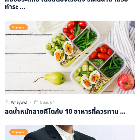
ทำระ ...
สุขภาพ
Wheywwl
6 ม.ค. 64
ลดน้ำหนักสายคีโตกับ 10 อาหารที่ควรทาน ...
สุขภาพ