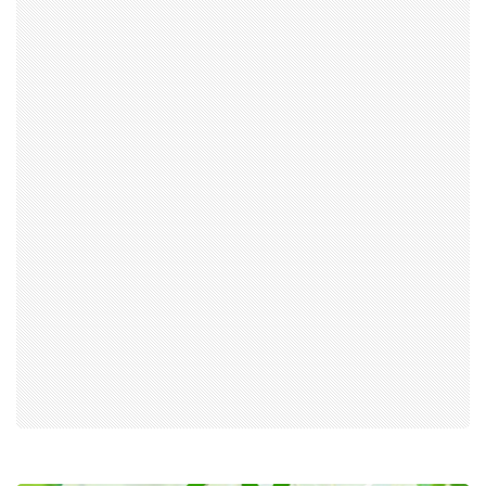
การเมือง
ราชการ, รัฐวิสาหกิจ
ธุรกิจ, สังคม
เศรษฐกิจ, การเงิน
การเกษตร
พลังงาน, สิ่งแวดล้อม
ยานยนต์
ขนส่ง
การงาน, อาชีพ
กิจกรรม
อบรมสัมมนา
เอเชีย
ภาษาอังกฤษ