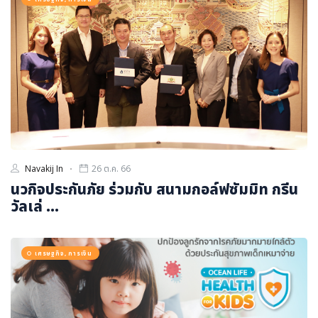
Navakij In
26 ต.ค. 66
นวกิจประกันภัย ร่วมกับ สนามกอล์ฟซัมมิท กรีน
วัลเล่ ...
เศรษฐกิจ, การเงิน