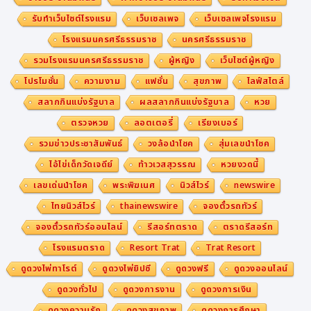
รับทำเว็บไซต์โรงแรม
เว็บเซลเพจ
เว็บเซลเพจโรงแรม
โรงแรมนครศรีธรรมราช
นครศรีธรรมราช
รวมโรงแรมนครศรีธรรมราช
ผู้หญิง
เว็บไซต์ผู้หญิง
โปรโมชั่น
ความงาม
แฟชั่น
สุขภาพ
ไลฟ์สไตล์
สลากกินแบ่งรัฐบาล
ผลสลากกินแบ่งรัฐบาล
หวย
ตรวจหวย
ลอตเตอรี่
เรียงเบอร์
รวมข่าวประชาสัมพันธ์
วงล้อนำโชค
สุ่มเลขนำโชค
ไอ้ไข่เด็กวัดเจดีย์
ท้าวเวสสุวรรณ
หวยงวดนี้
เลขเด่นนำโชค
พระพิฆเนศ
นิวส์ไวร์
newswire
ไทยนิวส์ไวร์
thainewswire
จองตั๋วรถทัวร์
จองตั๋วรถทัวร์ออนไลน์
รีสอร์ทตราด
ตราดรีสอร์ท
โรงแรมตราด
Resort Trat
Trat Resort
ดูดวงไพ่ทาโรต์
ดูดวงไพ่ยิปซี
ดูดวงฟรี
ดูดวงออนไลน์
ดูดวงทั่วไป
ดูดวงการงาน
ดูดวงการเงิน
ดูดวงความรัก
ดูดวงสุขภาพ
ดูดวงการศึกษา