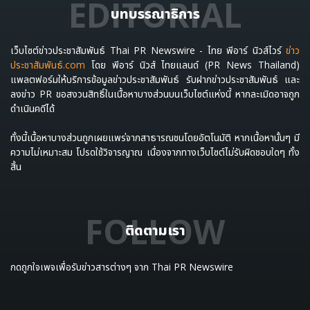
EDITORIAL
บทบรรณาธิการ
เว็บไซต์ข่าวประชาสัมพันธ์ Thai PR Newswire - ไทย พีอาร์ นิวส์ไวร์
ข่าว
ประชาสัมพันธ์.com
โดย พีอาร์ นิวส์ ไทยแลนด์ (PR News Thailand)
แพลตฟอร์มให้บริการข้อมูลข่าวประชาสัมพันธ์ รับฝากข่าวประชาสัมพันธ์ และ
ลงข่าว PR ขอสงวนสิทธิ์ในเนื้อหาบางส่วนบนเว็บไซต์แห่งนี้ หากละเมิดอาจถูก
ดำเนินคดีได้
ทั้งนี้เนื้อหาบางส่วนถูกเผยแพร่จากสาธารณชนโดยอัตโนมัติ หากเนื้อหานั้นๆ มี
ความไม่เหมาะสม โปรดใช้วิจารญาณ เนื่องจากทางเว็บไซต์ไม่รับผิดชอบใดๆ ทั้ง
สิ้น
FOLLOW
ติดตามเรา
กดถูกใจเพจเพื่อรับข่าวสารต่างๆ จาก Thai PR Newswire