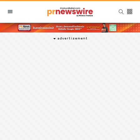
หมวดหมู่
พีอาร์ นิวส์ไวร์
สินค้า, บริการ
โปรโมชั่น
งานอีเว้นท์
รีวิว
บันเทิง
นักแสดง, นักร้อง, โมเดล
อินฟลูเอนเซอร์
ไลฟ์สไตล์
ความงาม
แฟชั่น