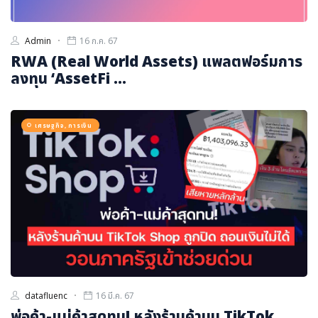
Admin
16 ก.ค. 67
RWA (Real World Assets) แพลตฟอร์มการ
ลงทุน ‘AssetFi ...
เศรษฐกิจ, การเงิน
datafluenc
16 มี.ค. 67
พ่อค้า-แม่ค้าสุดทน! หลังร้านค้าบน TikTok