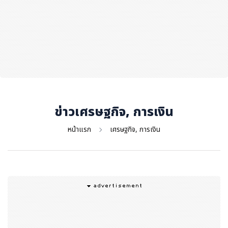
สุขภาพ
กีฬา
อาหาร, เครื่องดื่ม
ท่องเที่ยว
โรงแรม, ที่พัก
บ้าน, คอนโด, อสังหาฯ
ประกัน
ข่าวเศรษฐกิจ, การเงิน
สัตว์เลี้ยง
หน้าแรก
เศรษฐกิจ, การเงิน
ไอที
โทรศัพท์มือถือ
เอไอ
การศึกษา
ศิลปะ, วัฒนธรรม
ศาสนา