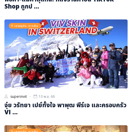
Shop ถูกป ...
เศรษฐกิจ, การเงิน
superinvit
10 พ.ย. 66
จุ๋ย วรัทยา เปย์ทั้งใจ พาพุฒ พีร์เจ และครอบครัว
VI ...
เศรษฐกิจ, การเงิน