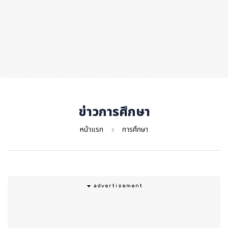
สุขภาพ
กีฬา
อาหาร, เครื่องดื่ม
ท่องเที่ยว
โรงแรม, ที่พัก
บ้าน, คอนโด, อสังหาฯ
ประกัน
ข่าวการศึกษา
สัตว์เลี้ยง
หน้าแรก
การศึกษา
ไอที
โทรศัพท์มือถือ
เอไอ
การศึกษา
ศิลปะ, วัฒนธรรม
ศาสนา