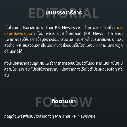
EDITORIAL
บทบรรณาธิการ
เว็บไซต์ข่าวประชาสัมพันธ์ Thai PR Newswire - ไทย พีอาร์ นิวส์ไวร์
ข่าว
ประชาสัมพันธ์.com
โดย พีอาร์ นิวส์ ไทยแลนด์ (PR News Thailand)
แพลตฟอร์มให้บริการข้อมูลข่าวประชาสัมพันธ์ รับฝากข่าวประชาสัมพันธ์ และ
ลงข่าว PR ขอสงวนสิทธิ์ในเนื้อหาบางส่วนบนเว็บไซต์แห่งนี้ หากละเมิดอาจถูก
ดำเนินคดีได้
ทั้งนี้เนื้อหาบางส่วนถูกเผยแพร่จากสาธารณชนโดยอัตโนมัติ หากเนื้อหานั้นๆ มี
ความไม่เหมาะสม โปรดใช้วิจารญาณ เนื่องจากทางเว็บไซต์ไม่รับผิดชอบใดๆ ทั้ง
สิ้น
FOLLOW
ติดตามเรา
กดถูกใจเพจเพื่อรับข่าวสารต่างๆ จาก Thai PR Newswire