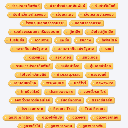
ข่าวประชาสัมพันธ์
ฝากข่าวประชาสัมพันธ์
รับทำเว็บไซต์
รับทำเว็บไซต์โรงแรม
เว็บเซลเพจ
เว็บเซลเพจโรงแรม
โรงแรมนครศรีธรรมราช
นครศรีธรรมราช
รวมโรงแรมนครศรีธรรมราช
ผู้หญิง
เว็บไซต์ผู้หญิง
โปรโมชั่น
ความงาม
แฟชั่น
สุขภาพ
ไลฟ์สไตล์
สลากกินแบ่งรัฐบาล
ผลสลากกินแบ่งรัฐบาล
หวย
ตรวจหวย
ลอตเตอรี่
เรียงเบอร์
รวมข่าวประชาสัมพันธ์
วงล้อนำโชค
สุ่มเลขนำโชค
ไอ้ไข่เด็กวัดเจดีย์
ท้าวเวสสุวรรณ
หวยงวดนี้
เลขเด่นนำโชค
พระพิฆเนศ
นิวส์ไวร์
newswire
ไทยนิวส์ไวร์
thainewswire
จองตั๋วรถทัวร์
จองตั๋วรถทัวร์ออนไลน์
รีสอร์ทตราด
ตราดรีสอร์ท
โรงแรมตราด
Resort Trat
Trat Resort
ดูดวงไพ่ทาโรต์
ดูดวงไพ่ยิปซี
ดูดวงฟรี
ดูดวงออนไลน์
ดูดวงทั่วไป
ดูดวงการงาน
ดูดวงการเงิน