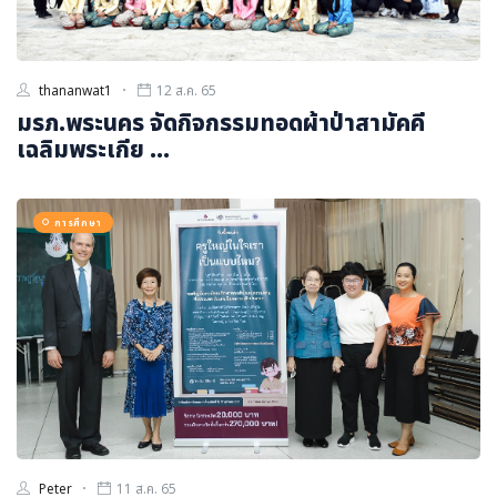
thananwat1
12 ส.ค. 65
มรภ.พระนคร จัดกิจกรรมทอดผ้าป่าสามัคคี
เฉลิมพระเกีย ...
การศึกษา
Peter
11 ส.ค. 65