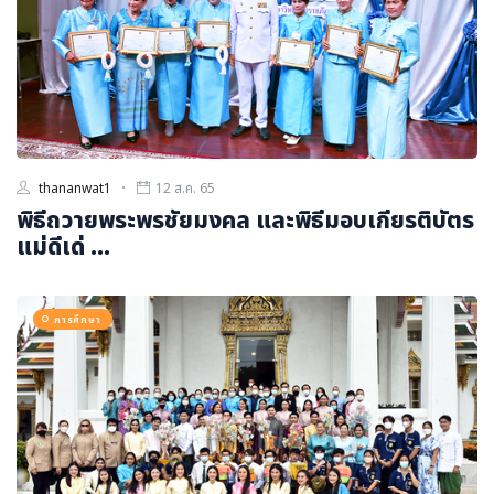
thananwat1
12 ส.ค. 65
พิธีถวายพระพรชัยมงคล และพิธีมอบเกียรติบัตร
แม่ดีเด่ ...
การศึกษา