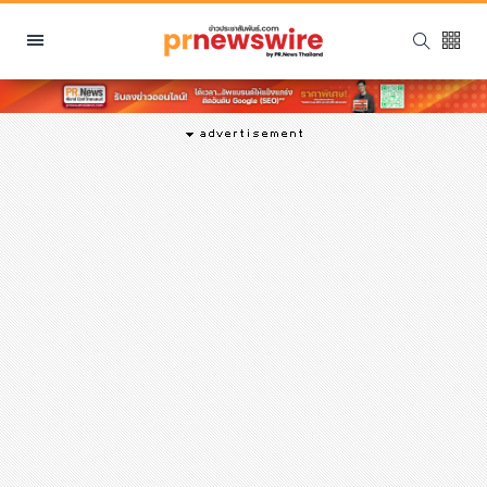
หมวดหมู่
พีอาร์ นิวส์ไวร์
สินค้า, บริการ
โปรโมชั่น
งานอีเว้นท์
รีวิว
บันเทิง
นักแสดง, นักร้อง, โมเดล
อินฟลูเอนเซอร์
ไลฟ์สไตล์
ความงาม
แฟชั่น