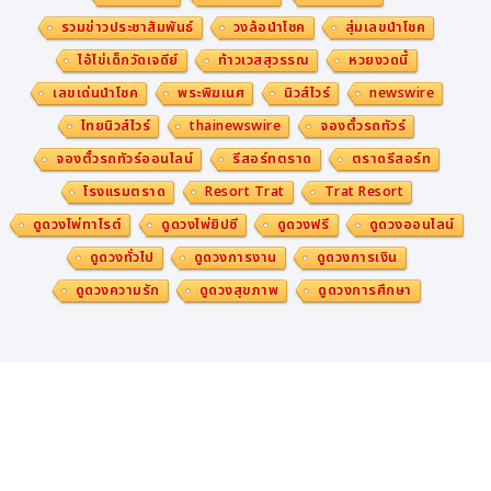
รวมข่าวประชาสัมพันธ์
วงล้อนำโชค
สุ่มเลขนำโชค
ไอ้ไข่เด็กวัดเจดีย์
ท้าวเวสสุวรรณ
หวยงวดนี้
เลขเด่นนำโชค
พระพิฆเนศ
นิวส์ไวร์
newswire
ไทยนิวส์ไวร์
thainewswire
จองตั๋วรถทัวร์
จองตั๋วรถทัวร์ออนไลน์
รีสอร์ทตราด
ตราดรีสอร์ท
โรงแรมตราด
Resort Trat
Trat Resort
ดูดวงไพ่ทาโรต์
ดูดวงไพ่ยิปซี
ดูดวงฟรี
ดูดวงออนไลน์
ดูดวงทั่วไป
ดูดวงการงาน
ดูดวงการเงิน
ดูดวงความรัก
ดูดวงสุขภาพ
ดูดวงการศึกษา