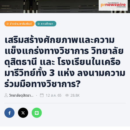
การเมือง
ราชการ, รัฐวิสาหกิจ
ข่าวประชาสัมพันธ์
การศึกษา
ธุรกิจ, สังคม
เศรษฐกิจ, การเงิน
เสริมสร้างศักยภาพและความ
การเกษตร
แข็งแกร่งทางวิชาการ วิทยาลัย
พลังงาน, สิ่งแวดล้อม
ดุสิตธานี และ โรงเรียนในเครือ
ยานยนต์
มารีวิทย์ทั้ง 3 แห่ง ลงนามความ
ขนส่ง
ร่วมมือทางวิชาการ?
การงาน, อาชีพ
กิจกรรม
วิทยาลัยดุสิตธา...
12 ส.ค. 65
28.8K
อบรมสัมมนา
เอเชีย
ภาษาอังกฤษ