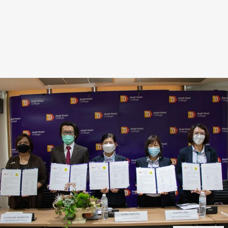
สุขภาพ
กีฬา
อาหาร, เครื่องดื่ม
ท่องเที่ยว
โรงแรม, ที่พัก
บ้าน, คอนโด, อสังหาฯ
ประกัน
สัตว์เลี้ยง
ไอที
โทรศัพท์มือถือ
เอไอ
การศึกษา
ศิลปะ, วัฒนธรรม
ศาสนา