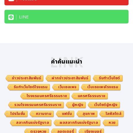
LINE
LINK
คำค้นแนะนำ
ข่าวประชาสัมพันธ์
ฝากข่าวประชาสัมพันธ์
รับทำเว็บไซต์
รับทำเว็บไซต์โรงแรม
เว็บเซลเพจ
เว็บเซลเพจโรงแรม
โรงแรมนครศรีธรรมราช
นครศรีธรรมราช
รวมโรงแรมนครศรีธรรมราช
ผู้หญิง
เว็บไซต์ผู้หญิง
โปรโมชั่น
ความงาม
แฟชั่น
สุขภาพ
ไลฟ์สไตล์
สลากกินแบ่งรัฐบาล
ผลสลากกินแบ่งรัฐบาล
หวย
ตรวจหวย
ลอตเตอรี่
เรียงเบอร์