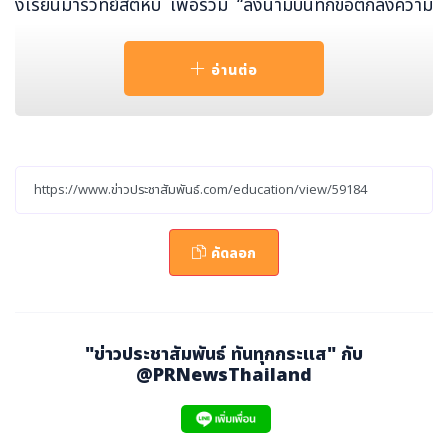
งเรียนมารีวิทย์สัตหีบ เพื่อร่วม “ลงนามบันทึกข้อตกลงความ
ร่วมมือทางวิชาการ (MOU)” ณ วิทยาลัยดุสิตธานี เมื่อเร็ว ๆ
นี้
อ่านต่อ
โดยวัตถุประสงค์ในการลงนามบันทึกข้อตกลงครั้งนี้?เพื่อเป็น
การส่งเสริม สนับสนุน เสนอแนะ ให้คำปรึกษา พัฒนาการจัด
ทำหลักสูตรสถานศึกษาที่สอดคล้องกับหลักสูตรสาขาวิชาการ
จัดการครัวและศิลปะการประกอบอาหาร สาขาวิชาการจัดการโ
รงแรม และสาขาวิชานวัตกรรมการบริการการท่องเที่ยว ส่งเ
คัดลอก
สริมกิจกรรมการเรียนการสอน เช่น การศึกษาดูงาน การมีโอ
กาสในการฝึกปฏิบัติการ การร่วมจัดงานวิชาการของนักเรียน
การ
"ข่าวประชาสัมพันธ์ ทันทุกกระแส" กับ
สนับสนุนบุคลากรของวิทยาลัยในการให้ความรู้บรรยายให้กับ
@PRNewsThailand
นักเรียนที่เรียนในหลักสูตรสาขาต่าง ๆ เพื่อเป็นการพัฒนาอง
ค์ความรู้ การฝึกอบรมของครูอีกด้วย