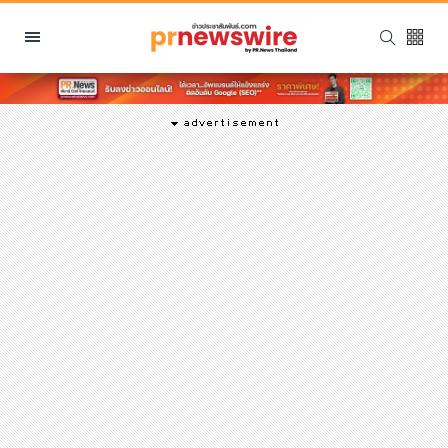
หมวดหมู่
พีอาร์ นิวส์ไวร์
สินค้า, บริการ
โปรโมชั่น
งานอีเว้นท์
รีวิว
บันเทิง
นักแสดง, นักร้อง, โมเดล
อินฟลูเอนเซอร์
ไลฟ์สไตล์
ความงาม
แฟชั่น