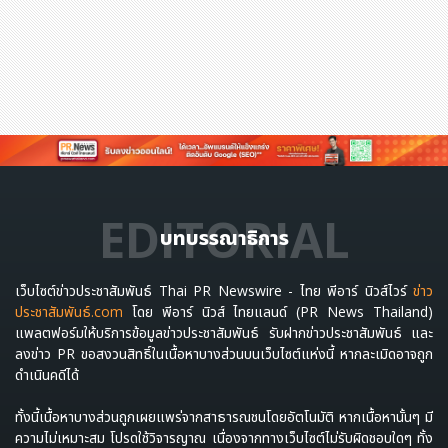
EDITORIAL
บทบรรณาธิการ
เว็บไซต์ข่าวประชาสัมพันธ์ Thai PR Newswire - ไทย พีอาร์ นิวส์ไวร์
ข่าว
ประชาสัมพันธ์.com
โดย พีอาร์ นิวส์ ไทยแลนด์ (PR News Thailand)
แพลตฟอร์มให้บริการข้อมูลข่าวประชาสัมพันธ์ รับฝากข่าวประชาสัมพันธ์ และ
ลงข่าว PR ขอสงวนสิทธิ์ในเนื้อหาบางส่วนบนเว็บไซต์แห่งนี้ หากละเมิดอาจถูก
ดำเนินคดีได้
ทั้งนี้เนื้อหาบางส่วนถูกเผยแพร่จากสาธารณชนโดยอัตโนมัติ หากเนื้อหานั้นๆ มี
ความไม่เหมาะสม โปรดใช้วิจารญาณ เนื่องจากทางเว็บไซต์ไม่รับผิดชอบใดๆ ทั้ง