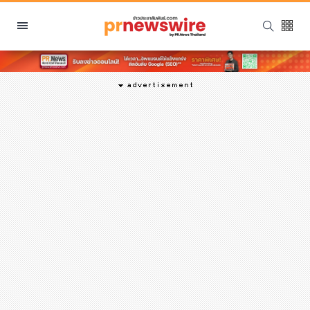
หมวดหมู่
พีอาร์ นิวส์ไวร์
สินค้า, บริการ
โปรโมชั่น
งานอีเว้นท์
รีวิว
บันเทิง
นักแสดง, นักร้อง, โมเดล
อินฟลูเอนเซอร์
ไลฟ์สไตล์
ความงาม
แฟชั่น