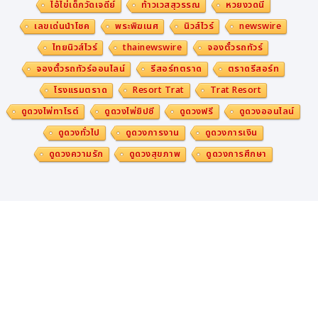
ไอ้ไข่เด็กวัดเจดีย์
ท้าวเวสสุวรรณ
หวยงวดนี้
เลขเด่นนำโชค
พระพิฆเนศ
นิวส์ไวร์
newswire
ไทยนิวส์ไวร์
thainewswire
จองตั๋วรถทัวร์
จองตั๋วรถทัวร์ออนไลน์
รีสอร์ทตราด
ตราดรีสอร์ท
โรงแรมตราด
Resort Trat
Trat Resort
ดูดวงไพ่ทาโรต์
ดูดวงไพ่ยิปซี
ดูดวงฟรี
ดูดวงออนไลน์
ดูดวงทั่วไป
ดูดวงการงาน
ดูดวงการเงิน
ดูดวงความรัก
ดูดวงสุขภาพ
ดูดวงการศึกษา