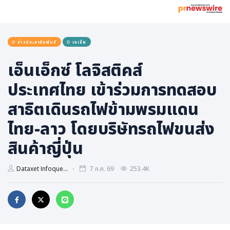
การเมือง
ราชการ, รัฐวิสาหกิจ
ข่าวประชาสัมพันธ์
เอเชีย
ธุรกิจ, สังคม
เศรษฐกิจ, การเงิน
เอ็นเอ็กซ์ โลจิสติคส์
การเกษตร
ประเทศไทย เข้าร่วมการทดสอบ
พลังงาน, สิ่งแวดล้อม
สาธิตเดินรถไฟข้ามพรมแดน
ยานยนต์
ไทย-ลาว โดยบริษัทรถไฟขนส่ง
ขนส่ง
สินค้าญี่ปุ่น
การงาน, อาชีพ
กิจกรรม
Dataxet Infoque...
7 ก.ค. 69
253.4K
อบรมสัมมนา
เอเชีย
ภาษาอังกฤษ