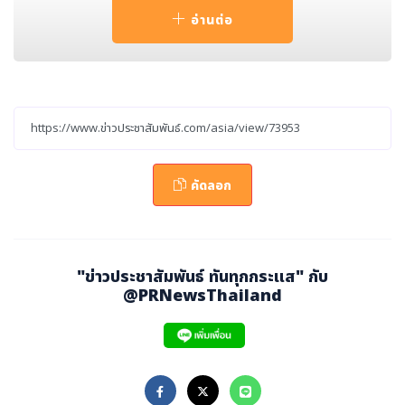
XPRESS HOLDINGS, INC.) ได้เข้าร่วมการทดสอบสาธิตเดิ
อ่านต่อ
นรถไฟข้ามพรมแดนระหว่างประเทศไทยกับลาว ซึ่งดำเนินกา
รโดยบริษัทรถไฟขนส่งสินค้าญี่ปุ่น (Japan Freight Railwa
y Company ต่อจากนี้จะเรียกว่า “JR Freight”) โดยพิธีปล่อ
ยขบวนรถไฟจัดขึ้น ณ สถานีชลบุรี ประเทศไทย เมื่อวันอังคาร
ที่ 16 มิถุนายนที่ผ่านมา
โลโก้ :
คัดลอก
"ข่าวประชาสัมพันธ์ ทันทุกกระแส" กับ
@PRNewsThailand