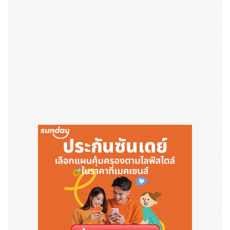
นงาน โดยเฉพาะสำหรับบริษัทญี่ปุ่น อุปสรรคในทางปฏิบัติยัง
คงอยู่ในระดับสูง ทำให้มีความจำเป็นต้องตรวจสอบด้วยการด
ำเนินงานจริง และส่งเสริมความคิดริเริ่มต่าง ๆ เพื่อนำไปสู่
การใช้งานจริงในเชิงพาณิชย์
ด้วยเหตุนี้ เอ็นเอ็กซ์ โลจิสติคส์ ประเทศไทย จึงเข้าร่วมการท
ดสอบสาธิตครั้งนี้ เพื่อร่วมมือกับ JR Freight ในการศึกษาธุ
รกิจการขนส่งสินค้าทางรถไฟในเอเชียตะวันออกเฉียงใต้
ภาพรวมของการทดสอบสาธิต ในการสาธิตขนส่งสินค้าทางร
ถไฟระหว่างไทย-ลาว ซึ่งดำเนินการโดย JR Freight ได้มีการ
ใช้ขบวนรถไฟขนส่งสินค้าประจำของการรถไฟแห่งประเทศไทย
(รฟท.) ในการขนส่งแบบไป-กลับ ระหว่างสถานีชลบุรีในประเท
ศไทย กับสถานีท่าบกท่านาแล้งในประเทศลาว โดยใช้ตู้คอนเท
นเนอร์ที่จัดเตรียมโดยผู้ให้บริการขนส่งสินค้าของญี่ปุ่นสามร
าย หนึ่งในนั้นคือตู้คอนเทนเนอร์ของเอ็นเอ็กซ์ กรุ๊ป ซึ่งบรรทุก