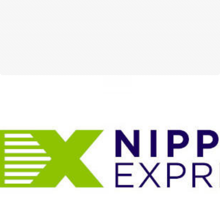
สุขภาพ
กีฬา
อาหาร, เครื่องดื่ม
ท่องเที่ยว
โรงแรม, ที่พัก
บ้าน, คอนโด, อสังหาฯ
ประกัน
สัตว์เลี้ยง
ไอที
โทรศัพท์มือถือ
เอไอ
การศึกษา
ศิลปะ, วัฒนธรรม
ศาสนา