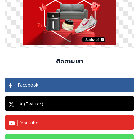
- สินค้าที่บรรทุก : พาเลทเหล็ก 16 พาเลท พร้อมติดตั้งอุปกร
ณ์บันทึกข้อมูล
- รายการตรวจสอบหลัก : การผ่านพิธีการศุลกากร คุณภาพก
ารขนส่ง แรงสั่นสะเทือน ระยะเวลาในการขนส่ง ต้นทุนการขน
ส่ง เอกสารที่เกี่ยวข้องกับการขนส่งทางรถไฟ และรูปแบบการ
ดำเนินงาน
ติดตามเรา
เอ็นเอ็กซ์ กรุ๊ป
ยังคงมุ่งมั่นที่จะตอบสนองความต้องการของลูกค้าด้วยการใ
ห้บริการด้านโลจิสติกส์ที่มีคุณภาพสูง และส่งเสริมแนวคิดริเริ่
Facebook
มที่มุ่งสู่การสร้างสังคมที่ยั่งยืน
X (Twitter)
เกี่ยวกับเอ็นเอ็กซ์ กรุ๊ป :
https://drive.google.com/file/d/1mbvBL6C8THZ
Youtube
NrR5LREgGeafNkEdaAmV- /view?usp=drive_link