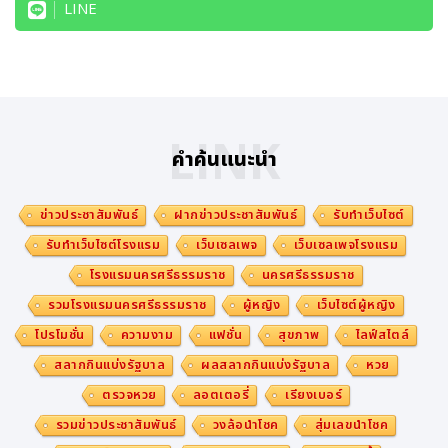
เว็บไซต์อย่างเป็นทางการของเอ็นเอ็กซ์ กรุ๊ป : https://ww
LINE
w.nipponexpress.com/
บัญชีลิงด์อินอย่างเป็นทางการของเอ็นเอ็กซ์ กรุ๊ป : https://
www.linkedin.com/company/nippon- express-gr
oup/
LINK
คำค้นแนะนำ
ที่มา : นิปปอน เอ็กซ์เพรส โฮลดิงส์ อิงค์
โพสต์ : บริษัท ดาต้าเซ็ต จำกัด
ข่าวประชาสัมพันธ์
ฝากข่าวประชาสัมพันธ์
รับทำเว็บไซต์
เผยแพร่ : พีอาร์ นิวส์ ไทยแลนด์
รับทำเว็บไซต์โรงแรม
เว็บเซลเพจ
เว็บเซลเพจโรงแรม
โรงแรมนครศรีธรรมราช
นครศรีธรรมราช
รวมโรงแรมนครศรีธรรมราช
ผู้หญิง
เว็บไซต์ผู้หญิง
โปรโมชั่น
ความงาม
แฟชั่น
สุขภาพ
ไลฟ์สไตล์
สลากกินแบ่งรัฐบาล
ผลสลากกินแบ่งรัฐบาล
หวย
ตรวจหวย
ลอตเตอรี่
เรียงเบอร์
รวมข่าวประชาสัมพันธ์
วงล้อนำโชค
สุ่มเลขนำโชค