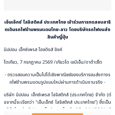
เอ็นเอ็กซ์ โลจิสติคส์ ประเทศไทย เข้าร่วมการทดสอบสาธิ
ตเดินรถไฟข้ามพรมแดนไทย-ลาว โดยบริษัทรถไฟขนส่ง
สินค้าญี่ปุ่น
นิปปอน เอ็กซ์เพรส โฮลดิงส์ อิงค์
โตเกียว, 7 กรกฎาคม 2569 /เกียวโด เจบีเอ็น/ดาต้าเซ็ต
- ตรวจสอบความเป็นไปได้เชิงพาณิชย์ของบริการขนส่งทางร
ถไฟข้ามพรมแดนรูปแบบใหม่ผ่านการดำเนินงานจริง -
บริษัท นิปปอน เอ็กซ์เพรส โลจิสติกส์ (ประเทศไทย) จำกัด (ต่
อจากนี้จะเรียกว่า “เอ็นเอ็กซ์ โลจิสติคส์ ประเทศไทย”) ซึ่งเป็น
บริษัทในกลุ่ม นิปปอน เอ็กซ์เพรส โฮลดิงส์ อิงค์ (NIPPON E