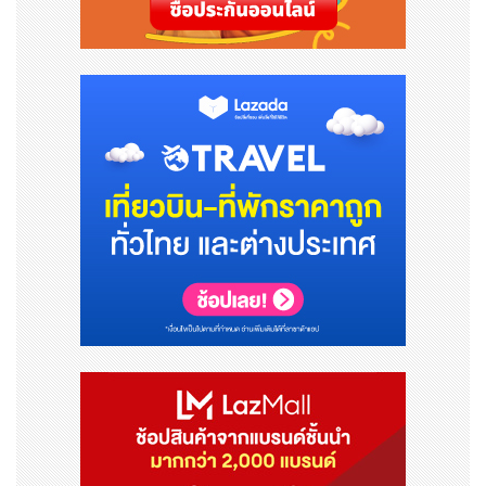
พาเลทเหล็กจำนวน 16 พาเลท พร้อมติดตั้งอุปกรณ์บันทึกข้
อมูล (data logger*) เพื่อใช้เก็บข้อมูลระหว่างการขนส่ง เช่
น ระดับแรงสั่นสะเทือน เป็นต้น
* อุปกรณ์อิเล็กทรอนิกส์สำหรับวัดข้อมูลสภาพแวดล้อมและค่
าทางกายภาพต่าง ๆ โดยอัตโนมัติผ่านเซนเซอร์ เช่น อุณหภูมิ
ความชื้น แรงดันไฟฟ้า ความดัน และแรงกระแทก โดยสามาร
ถบันทึกและจัดเก็บข้อมูลได้อย่างต่อเนื่องในช่วงระยะเวลาหนึ่
ง
การขนส่งโดยใช้ตู้คอนเทนเนอร์ของเอ็นเอ็กซ์ กรุ๊ป
- เส้นทาง : สถานีชลบุรี ประเทศไทย - สถานีท่าบกท่านาแล้ง
ประเทศลาว
- ระยะทางการขนส่ง : ประมาณ 650 กิโลเมตร
- รายละเอียดการขนส่ง : การขนส่งสาธิตแบบไป-กลับ โดยใช้ตู้
คอนเทนเนอร์ของเอ็นเอ็กซ์ กรุ๊ป