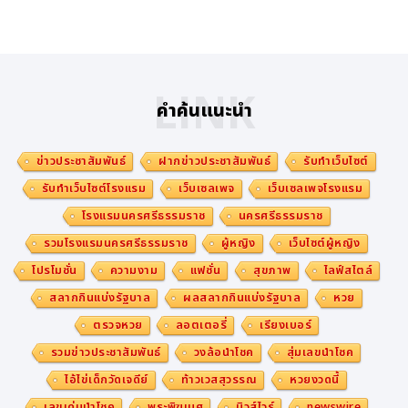
LINK
คำค้นแนะนำ
ข่าวประชาสัมพันธ์
ฝากข่าวประชาสัมพันธ์
รับทำเว็บไซต์
รับทำเว็บไซต์โรงแรม
เว็บเซลเพจ
เว็บเซลเพจโรงแรม
โรงแรมนครศรีธรรมราช
นครศรีธรรมราช
รวมโรงแรมนครศรีธรรมราช
ผู้หญิง
เว็บไซต์ผู้หญิง
โปรโมชั่น
ความงาม
แฟชั่น
สุขภาพ
ไลฟ์สไตล์
สลากกินแบ่งรัฐบาล
ผลสลากกินแบ่งรัฐบาล
หวย
ตรวจหวย
ลอตเตอรี่
เรียงเบอร์
รวมข่าวประชาสัมพันธ์
วงล้อนำโชค
สุ่มเลขนำโชค
ไอ้ไข่เด็กวัดเจดีย์
ท้าวเวสสุวรรณ
หวยงวดนี้
เลขเด่นนำโชค
พระพิฆเนศ
นิวส์ไวร์
newswire