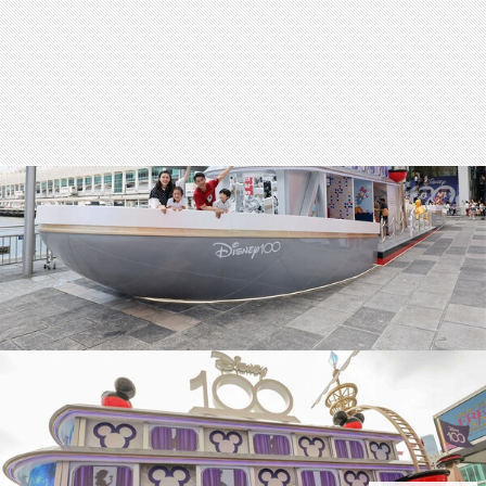
สุขภาพ
กีฬา
อาหาร, เครื่องดื่ม
ท่องเที่ยว
โรงแรม, ที่พัก
บ้าน, คอนโด, อสังหาฯ
ประกัน
สัตว์เลี้ยง
ไอที
โทรศัพท์มือถือ
เอไอ
การศึกษา
ศิลปะ, วัฒนธรรม
ศาสนา