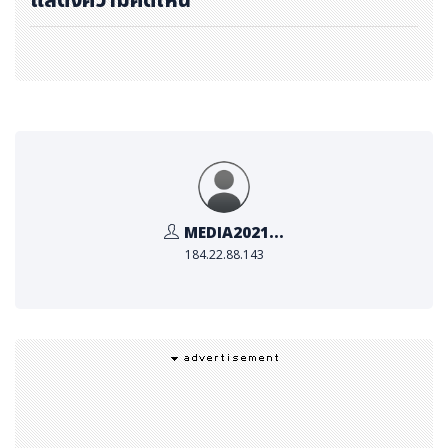
ลลี่ และบัซ ไลท์เยียร์ ที่จะนำทุกคนเข้าสู่โลกแห่งช่วงเวลา
มหัศจรรย์ของดิสนีย์
เดินต่อไปยัง
แกลเลอรีศิลปะแบบอินเ
ทอร์แอกทีฟ
เพื่อตามล่าหาสมบัติเป็นคำคมหรือประโยคเด็ดจ
ากการ์ตูนดิสนีย์ที่ทุกคนคุ้นเคย ไม่ว่าจะเป็นออสวอลด์ เดอะ ลั
คกี้ แรบบิท, ปีเตอร์แพน และออโรร่า เจ้าหญิงนิทรา ด้วยควา
มช่วยเหลือของเครื่องมือวิเศษ!
พลาซ่า ฮอลลีวูด
ค้นพบ
ความยิ่งใหญ่ทางดนตรีของจักรวาลดิสนีย์
ณ พลาซ่
MEDIA2021...
184.22.88.143
า ฮอลลีวูด ในย่านไดมอนด์ ฮิลล์ ซึ่งเป็นย่านสุดคึกคักในเขตเ
กาลูน
ประตูดิสนีย์
100 ปี (Disney 100 Gate) ขนาดให
ญ่ และ เม่ย (Mei) หมีแพนด้าแดงน่ากอดจากเรื่อง "Tu
rning Red"เขินแรงแดงเป็นแพนด้า คอยต้อนรับผู้มาเ
ยือนที่บริเวณทางเข้า
เมื่อก้าวเข้าไปภายใน ผู้มาเยือนจะได้เพ
ลิดเพลินกับเวทีแสดงดนตรีขนาดมหึมา และสนุกสนานกับเก
มแบบอินเทอร์แอคทีฟ โดยมีตัวละครดัง เช่น มิกกี้, ปีเตอร์ แ