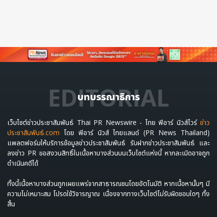
EDITORIAL
บทบรรณาธิการ
เว็บไซต์ข่าวประชาสัมพันธ์ Thai PR Newswire - ไทย พีอาร์ นิวส์ไวร์
ข่าว
ประชาสัมพันธ์.com
โดย พีอาร์ นิวส์ ไทยแลนด์ (PR News Thailand)
แพลตฟอร์มให้บริการข้อมูลข่าวประชาสัมพันธ์ รับฝากข่าวประชาสัมพันธ์ และ
ลงข่าว PR ขอสงวนสิทธิ์ในเนื้อหาบางส่วนบนเว็บไซต์แห่งนี้ หากละเมิดอาจถูก
ดำเนินคดีได้
ทั้งนี้เนื้อหาบางส่วนถูกเผยแพร่จากสาธารณชนโดยอัตโนมัติ หากเนื้อหานั้นๆ มี
ความไม่เหมาะสม โปรดใช้วิจารญาณ เนื่องจากทางเว็บไซต์ไม่รับผิดชอบใดๆ ทั้ง
สิ้น