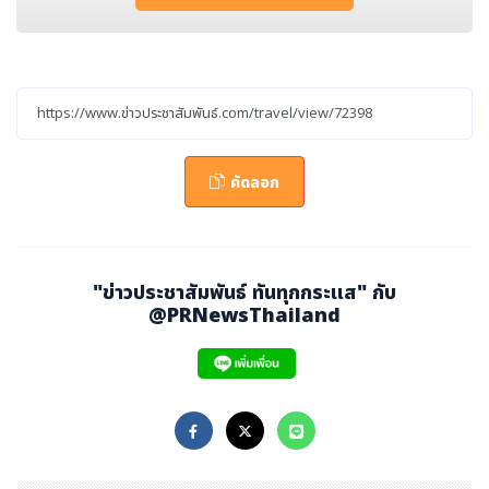
กิจกรรมมากมาย เช่น บูธเกมและเวิร์กช็อป หรือเลือกซื้อของส
ะสมสุดพิเศษจากร้านป๊อปอัพกลับบ้านไปเป็นที่ระลึก และไม่ว่า
จะเป็นคนท้องถิ่นหรือนักท่องเที่ยวต่างชาติ งานนี้จะนำเวทม
นตร์และความมหัศจรรย์ของดิสนีย์มาสู่แฟน ๆ ทุกวัย
ฮาร์เบอร์ ซิตี้
คัดลอก
ฮาร์เบอร์ ซิตี้ ห้างสรรพสินค้าที่ใหญ่ที่สุดของฮ่องกงในย่านจิ
มซาจุ่ย สร้างสรรค์การเดินทางผจญภัยที่น่าตื่นเต้นข้ามกาลเ
วลาและห้วงอวกาศเพื่อสำรวจมนต์เสน่ห์ของดิสนีย์ที่มีมายาว
"ข่าวประชาสัมพันธ์ ทันทุกกระแส" กับ
นานนับศตวรรษ
ที่นี่มีจุดถ่ายรูปหลายจุดให้แฟน ๆ ได้เก็บภ
@PRNewsThailand
าพประทับใจกับเหล่าตัวละครมากกว่า
30ตัวที่ประจำอยู่ตา
มโลเคชันแปดแห่ง
เริ่มจากการสำรวจทะเล ณ
"
Sea Explo
rer"
ระยะทางยาว 25เมตร ริมอ่าววิกตอเรีย พร้อมขึ้นเรือไป
ทักทายมิกกี้และผองเพื่อน ต่อกันที่
"
Enchanted Balloo
n Odyssey"
บนจุดชมวิวสูง ซึ่งนักท่องเที่ยวจะได้สัมผัสกับ