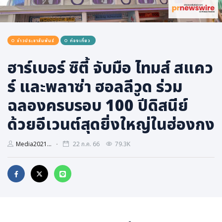
การเมือง
ราชการ, รัฐวิสาหกิจ
ข่าวประชาสัมพันธ์
ท่องเที่ยว
ธุรกิจ, สังคม
เศรษฐกิจ, การเงิน
ฮาร์เบอร์ ซิตี้ จับมือ ไทมส์ สแคว
การเกษตร
ร์ และพลาซ่า ฮอลลีวูด ร่วม
พลังงาน, สิ่งแวดล้อม
ฉลองครบรอบ 100 ปีดิสนีย์
ยานยนต์
ด้วยอีเวนต์สุดยิ่งใหญ่ในฮ่องกง
ขนส่ง
การงาน, อาชีพ
Media2021...
22 ก.ค. 66
79.3K
กิจกรรม
อบรมสัมมนา
เอเชีย
ภาษาอังกฤษ