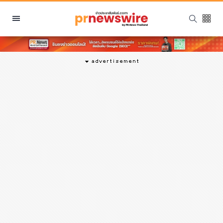
หมวดหมู่
พีอาร์ นิวส์ไวร์
สินค้า, บริการ
โปรโมชั่น
งานอีเว้นท์
รีวิว
บันเทิง
นักแสดง, นักร้อง, โมเดล
อินฟลูเอนเซอร์
ไลฟ์สไตล์
ความงาม
แฟชั่น