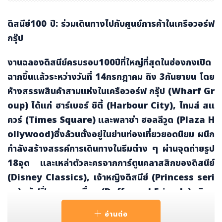
ดิสนีย์100 ปี: ร่วมเดินทางไปกับศูนย์การค้าในเครือวอร์ฟ
กรุ๊ป
งานฉลองดิสนีย์ครบรอบ
100ปีที่ใหญ่ที่สุดในฮ่องกงเปิด
ฉากขึ้นแล้วระหว่างวันที่ 14กรกฎาคม ถึง 3กันยายน โดย
ห้างสรรพสินค้าสามแห่งในเครือวอร์ฟ กรุ๊ป (Wharf Gr
oup) ได้แก่ ฮาร์เบอร์ ซิตี้ (Harbour City), ไทมส์ สแ
ควร์ (Times Square) และพลาซ่า ฮอลลีวูด (Plaza H
ollywood)ซึ่งล้วนตั้งอยู่ในย่านท่องเที่ยวยอดนิยม ผนึก
กำลังสร้างสรรค์การเดินทางในธีมต่าง ๆ ผ่านจุดถ่ายรูป
18จุด และเหล่าตัวละครจากการ์ตูนคลาสสิกของดิสนีย์
(Disney Classics), เจ้าหญิงดิสนีย์ (Princess seri
es), ดัฟฟี่และผองเพื่อน (Duffy and Friends), พิกซ
าร์ (Pixar), มาร์เวล (Marvel) และสตาร์วอร์ส (Star
อ่านต่อ
Wars)
นอกจากนี้ นักท่องเที่ยวยังสามารถเพลิดเพลินไปกับ