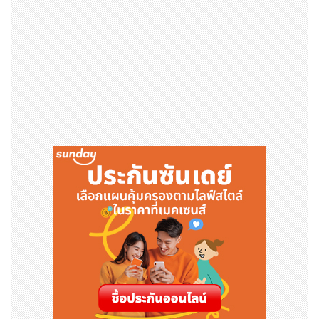
พน และสติทช์ แต่งตัวเป็นนักดนตรีบรรเลงเพลงซิมโฟนีสุดอ
ลังการ
#HarbourCity #TimesSquare #PlazaHollywood
#Disney100HongKong #TravelTogether
ดาวน์โหลดข่าวประชาสัมพันธ์และรูปภาพ
:
bit.ly/3OcRk8
F
รูปภาพ - https://mma.prnewswire.com/media/21
56403/Forecourt.jpg
คำบรรยายภาพ - ทักทายมิกกี้และผองเพื่อนบน "Sea Explo
rer" ยาว 25 เมตรที่ฮาร์เบอร์ ซิตี้
รูปภาพ - https://mma.prnewswire.com/media/21
56404/Lawn.jpg
คำบรรยายภาพ - พบกับดัฟฟี่และผองเพื่อนในป่าต้องมนตร์ที่