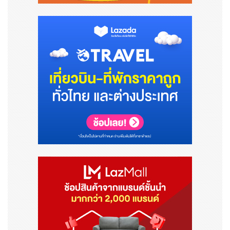
ฮาร์เบอร์ ซิตี้
รูปภาพ - https://mma.prnewswire.com/media/21
56405/OTD.jpg
คำบรรยายภาพ - ตื่นตาตื่นใจไปกับทัศนียภาพของอ่าววิกตอเ
รียพร้อมตัวละครดิสนีย์ที่ฮาร์เบอร์ ซิตี้
รูปภาพ - https://mma.prnewswire.com/media/21
56406/Times_Square.jpg
คำบรรยายภาพ - เยี่ยมชมการแสดงศิลปะและประโยคเด็ดจาก
การ์ตูนดิสนีย์ที่ไทมส์ สแควร์
รูปภาพ - https://mma.prnewswire.com/media/21
56407/Plaza_Hollywood.jpg
คำบรรยายภาพ - เริ่มมหากาพย์ผจญภัยท่องโลกดนตรีของจั
กรวาลดิสนีย์ ณ พลาซ่า ฮอลลีวูด