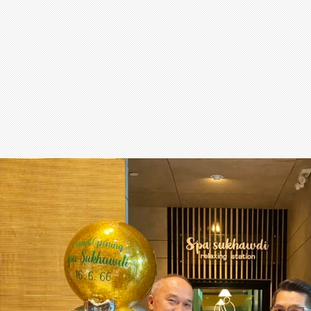
สุขภาพ
กีฬา
อาหาร, เครื่องดื่ม
ท่องเที่ยว
โรงแรม, ที่พัก
บ้าน, คอนโด, อสังหาฯ
ประกัน
สัตว์เลี้ยง
ไอที
โทรศัพท์มือถือ
เอไอ
การศึกษา
ศิลปะ, วัฒนธรรม
ศาสนา