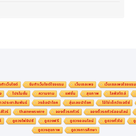
บทำเว็บไซต์
รับทำเว็บไซต์โรงแรม
เว็บเซลเพจ
เว็บเซลเพจโรงแร
ง
โปรโมชั่น
ความงาม
แฟชั่น
สุขภาพ
ไลฟ์สไตล์
าวประชาสัมพันธ์
วงล้อนำโชค
สุ่มเลขนำโชค
ไอ้ไข่เด็กวัดเจดีย์
ส์ไวร์
thainewswire
จองตั๋วรถทัวร์
จองตั๋วรถทัวร์ออนไลน์
์
ดูดวงไพ่ยิปซี
ดูดวงฟรี
ดูดวงออนไลน์
ดูดวงทั่วไป
ด
ดูดวงสุขภาพ
ดูดวงการศึกษา