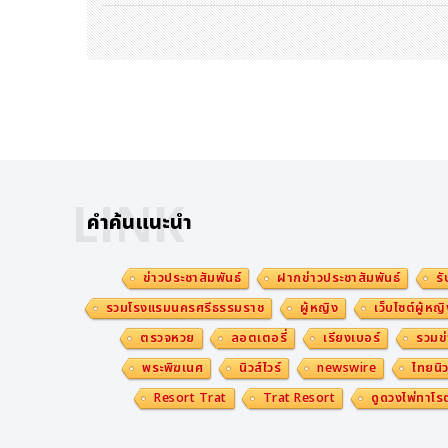
LINK
คำค้นแนะนำ
ข่าวประชาสัมพันธ์
ฝากข่าวประชาสัมพันธ์
รั
รวมโรงแรมนครศรีธรรมราช
ผู้หญิง
เว็บไซต์ผู้หญิ
ตรวจหวย
ลอตเตอรี่
เรียงเบอร์
รวมข่
พระพิฆเนศ
นิวส์ไวร์
newswire
ไทยนิว
Resort Trat
Trat Resort
ดูดวงไพ่ทาโรต