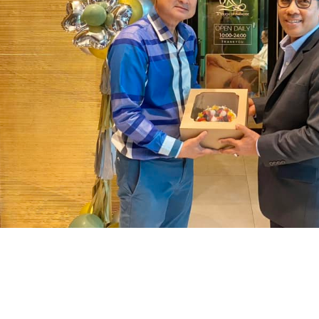
การเมือง
ราชการ, รัฐวิสาหกิจ
ธุรกิจ, สังคม
เศรษฐกิจ, การเงิน
การเกษตร
พลังงาน, สิ่งแวดล้อม
ยานยนต์
ขนส่ง
การงาน, อาชีพ
กิจกรรม
อบรมสัมมนา
เอเชีย
ภาษาอังกฤษ