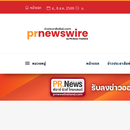
หน้าแรก
สวัสดียามดึก!
หมวดหมู่
ส., 8 ส.ค. 2569
น.
พีอาร์ นิวส์ไวร์
สินค้า, บริการ
โปรโมชั่น
งานอีเว้นท์
หมวดหมู่
หน้าแรก
ข่าวประชาสัมพ
รีวิว
บันเทิง
นักแสดง, นักร้อง, โมเดล
อินฟลูเอนเซอร์
ไลฟ์สไตล์
ความงาม
แฟชั่น