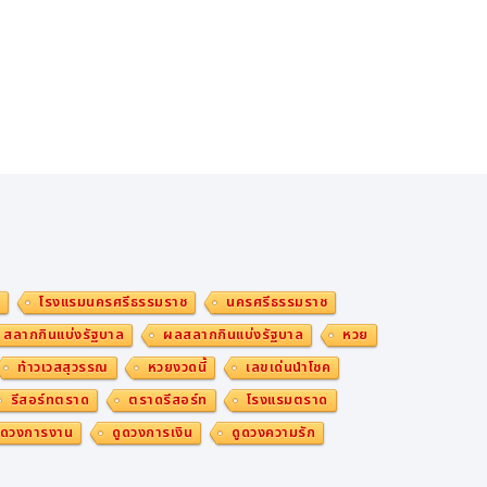
ม
โรงแรมนครศรีธรรมราช
นครศรีธรรมราช
สลากกินแบ่งรัฐบาล
ผลสลากกินแบ่งรัฐบาล
หวย
ท้าวเวสสุวรรณ
หวยงวดนี้
เลขเด่นนำโชค
รีสอร์ทตราด
ตราดรีสอร์ท
โรงแรมตราด
ูดวงการงาน
ดูดวงการเงิน
ดูดวงความรัก