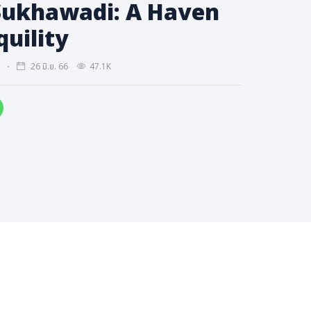
Sukhawadi: A Haven
quility
.
26 มิ.ย. 66
47.1K