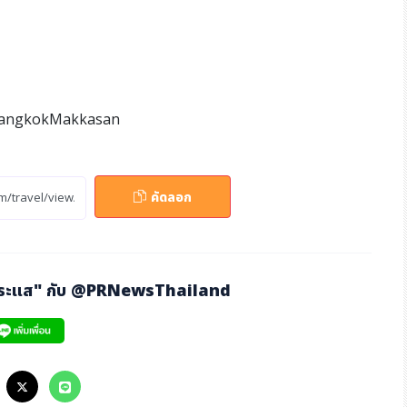
eBangkokMakkasan
คัดลอก
กระแส" กับ
@PRNewsThailand