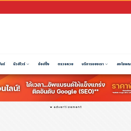
ันธ์
นิวส์ไวร์
ช้อปปิ้ง
ตรวจหวย
บริการของเรา
ลงโฆษณ