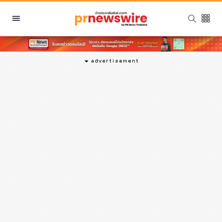
หมวดหมู่
พีอาร์ นิวส์ไวร์
สินค้า, บริการ
โปรโมชั่น
งานอีเว้นท์
รีวิว
บันเทิง
นักแสดง, นักร้อง, โมเดล
อินฟลูเอนเซอร์
ไลฟ์สไตล์
ความงาม
แฟชั่น