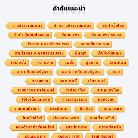
LINK
คำค้นแนะนำ
ข่าวประชาสัมพันธ์
ฝากข่าวประชาสัมพันธ์
รับทำเว็บไซต์
รับทำเว็บไซต์โรงแรม
เว็บเซลเพจ
เว็บเซลเพจโรงแรม
โรงแรมนครศรีธรรมราช
นครศรีธรรมราช
รวมโรงแรมนครศรีธรรมราช
ผู้หญิง
เว็บไซต์ผู้หญิง
โปรโมชั่น
ความงาม
แฟชั่น
สุขภาพ
ไลฟ์สไตล์
สลากกินแบ่งรัฐบาล
ผลสลากกินแบ่งรัฐบาล
หวย
ตรวจหวย
ลอตเตอรี่
เรียงเบอร์
รวมข่าวประชาสัมพันธ์
วงล้อนำโชค
สุ่มเลขนำโชค
ไอ้ไข่เด็กวัดเจดีย์
ท้าวเวสสุวรรณ
หวยงวดนี้
เลขเด่นนำโชค
พระพิฆเนศ
นิวส์ไวร์
newswire
ไทยนิวส์ไวร์
thainewswire
จองตั๋วรถทัวร์
จองตั๋วรถทัวร์ออนไลน์
รีสอร์ทตราด
ตราดรีสอร์ท
โรงแรมตราด
Resort Trat
Trat Resort