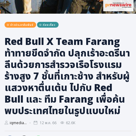
การเมือง
ราชการ, รัฐวิสาหกิจ
ข่าวประชาสัมพันธ์
ท่องเที่ยว
ธุรกิจ, สังคม
เศรษฐกิจ, การเงิน
Red Bull X Team Farang
การเกษตร
ท้าทายขีดจำกัด ปลุกเร้าอะดรีนา
พลังงาน, สิ่งแวดล้อม
ลีนด้วยการสำรวจเรือโรงแรม
ยานยนต์
ร้างสูง 7 ชั้นที่เกาะช้าง สำหรับผู้
ขนส่ง
แสวงหาตื่นเต้น ไปกับ Red
การงาน, อาชีพ
Bull และ ทีม Farang เพื่อค้น
กิจกรรม
พบประเทศไทยในรูปแบบใหม่
อบรมสัมมนา
เอเชีย
iqmedia...
12 พ.ค. 66
62.6K
ภาษาอังกฤษ