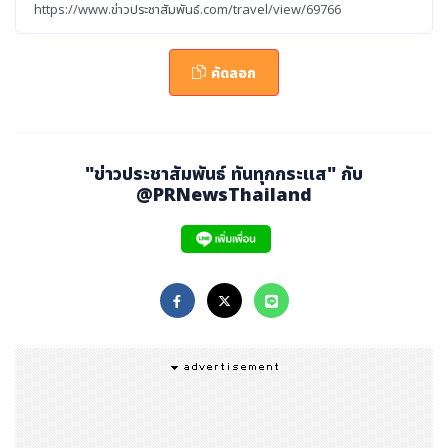
Anan Anwar ผู้ร่วมก่อตั้ง Team Farang กล่าวว่า ความ
รักในการถ่ายภาพและการสำรวจของ Jason Paul เพื่อนร่วม
ทีมทำให้เกิดแนวคิด Run The Ship เมื่อเกิดไอเดียขึ้นมา ท
คัดลอก
างกลุ่มจึงถือโอกาสเข้าสำรวจสถานที่และดำเนินโครงการตาม
ที่พวกเขาจินตนาการไว้
"ข่าวประชาสัมพันธ์ ทันทุกกระแส" กับ
เรือร้างสูง 7 ชั้นจอดทอดสมออยู่นอกหาดทรายขาวบนเกาะช้
@PRNewsThailand
าง ล้อมรอบด้วยป่าต้นปาล์ม ฉากแบบที่คาดว่าจะพบในหนังสื
อหรือภาพยนตร์เท่านั้น ด้วยประวัติศาสตร์อันน่าทึ่งของเรือ J
ason และ Team Farang ตั้งใจแน่วแน่ที่จะเพิ่มความน่าตื่
นตาตื่นใจขึ้นไปอีกขั้น
“ความท้าทายแรกในการใช้สถานที่นี้คือมันใหญ่มาก! การพยา
ยามจับภาพความยิ่งใหญ่ในขณะเดียวกันก็แสดงรายละเอียดป
ลีกย่อยของการกระทำของนักวิ่งอิสระนั้นถือเป็นความสมดุลที่
ยุ่งยาก เช่นเดียวกับการวิ่งฟรีรันนิ่ง คุณไม่มีทางรู้จริงๆ ว่านั