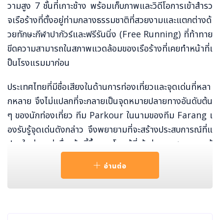
วามสูง 7 ชั้นที่เกาะช้าง พร้อมเก็บภาพและวิดีโอการเข้าสำรว
จเรือร้างที่ตั้งอยู่ท่ามกลางธรรมชาติที่สวยงามและแตกต่างด้
วยทักษะกีฬาปากัวร์และฟรีรันนิ่ง (Free Running) ที่ท้าทาย
ขีดความสามารถในสภาพแวดล้อมของเรือร้างที่เคยทำหน้าที่เ
ป็นโรงแรมมาก่อน
ประเทศไทยที่มีชื่อเสียงในด้านการท่องเที่ยวและจุดเด่นที่หลา
กหลาย จึงไม่แปลกที่จะกลายเป็นจุดหมายปลายทางอันดับต้น
ๆ ของนักท่องเที่ยว ทีม Parkour ในนามของทีม Farang เ
องรับรู้จุดเด่นดังกล่าว จึงพยายามที่จะสร้างประสบการณ์ที่แ
ปลกใหม่และน่าตื่นเต้นนี้ขึ้นมา โดยผู้ที่เข้าร่วมทดสอบความท้
าทายในครั้งนี้ คือ Jason Paul และ Dominic Di Tomass
อ่านต่อ
o นักกีฬาจาก Red Bull พร้อมกับเหล่าสมาชิกของทีม Fara
ng อย่าง Anan Anwar, Joe Scandrett และ Montree
“Spinboy” Bouwdok