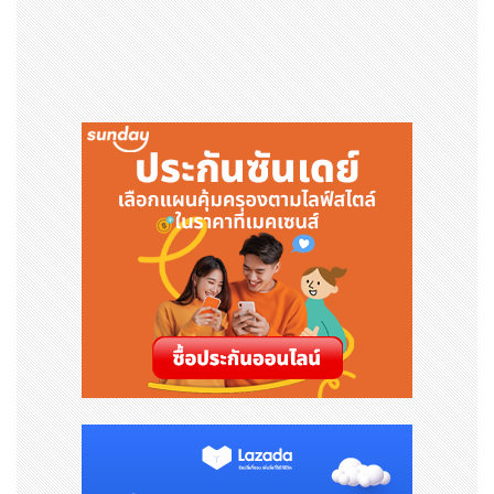
“ฉันยังหวังว่าผู้คนจะเห็นว่าเราสนุกแค่ไหนในขณะที่ทำสิ่งท้า
ทายเหล่านี้และผลักดันตัวเอง มันเป็นกีฬาที่สนุกสนานจริงๆ
และผมต้องการให้ผู้คนเห็นด้านนั้นมากขึ้น ไม่ใช่แค่ส่วนที่สุดโ
ต่ง ฉันคิดว่าวัฒนธรรมปากัวร์ที่ดีต่อสุขภาพควรมีความสมดุล
ของทั้งสองอย่าง” อนัน แบ่งปัน
ทั้ง Red Bull และ Team Farang มั่นใจว่าความร่วมมือครั้
งนี้จะสร้างแรงบันดาลใจให้นักท่องเที่ยวจำนวนมากขึ้นเดินท
างมาเยี่ยมชมและสัมผัสกับความตื่นเต้นของกีฬาในเมืองในป
ระเทศ
เยี่ยมชมเพจ Red Bull Thailand
TikTok
&
Instagram
เพื่อดูเนื้อหาทั้งหมดจาก Run The Ship ในอีกไม่กี่สัปดาห์ข้
างหน้า!
สำหรับเนื้อหาฟรีรันนิ่งเพิ่มเติม ติดตาม Red Bull Freeru
nning (
TikTok
|
Instagram
|
Facebook
)