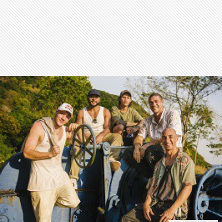
สุขภาพ
กีฬา
อาหาร, เครื่องดื่ม
ท่องเที่ยว
โรงแรม, ที่พัก
บ้าน, คอนโด, อสังหาฯ
ประกัน
สัตว์เลี้ยง
ไอที
โทรศัพท์มือถือ
เอไอ
การศึกษา
ศิลปะ, วัฒนธรรม
ศาสนา