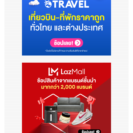
เกี่ยวกับ Red Bull
Red Bull ได้มอบการสนับสนุนให้กับชุมชน parkour และ fr
eerunning มานานกว่าทศวรรษ โดยสนับสนุนผู้ที่กล้าที่จะฝั
นให้ใหญ่และก้าวข้ามขีดจำกัดด้วยสิ่งอำนวยความสะดวกล้ำส
มัยและกิจกรรมดั้งเดิมที่แสดงนักกีฬาที่ดีที่สุดในโลก ด้วยกิจ
กรรมต่างๆ เช่น Red Bull Art of Motion เรายังคงผลักดั
นขอบเขตของสิ่งที่เป็นไปได้ในโลกของ parkour และ freer
unning และผ่านการเล่าเรื่องและการสร้างเนื้อหาที่ไม่เหมือ
นใคร เราได้กำหนดแนวทางที่เราโปรโมตกีฬานี้ใหม่ โดยจับเอ
าแก่นแท้ของกีฬา parkour และการวิ่ง freerunning และ
สร้างแรงบันดาลใจให้กับผู้คนทั่วโลก