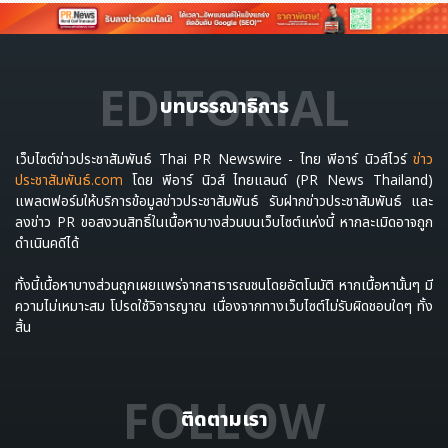
EDITORIAL
บทบรรณาธิการ
เว็บไซต์ข่าวประชาสัมพันธ์ Thai PR Newswire - ไทย พีอาร์ นิวส์ไวร์
ข่าว
ประชาสัมพันธ์.com
โดย พีอาร์ นิวส์ ไทยแลนด์ (PR News Thailand)
แพลตฟอร์มให้บริการข้อมูลข่าวประชาสัมพันธ์ รับฝากข่าวประชาสัมพันธ์ และ
ลงข่าว PR ขอสงวนสิทธิ์ในเนื้อหาบางส่วนบนเว็บไซต์แห่งนี้ หากละเมิดอาจถูก
ดำเนินคดีได้
ทั้งนี้เนื้อหาบางส่วนถูกเผยแพร่จากสาธารณชนโดยอัตโนมัติ หากเนื้อหานั้นๆ มี
ความไม่เหมาะสม โปรดใช้วิจารญาณ เนื่องจากทางเว็บไซต์ไม่รับผิดชอบใดๆ ทั้ง
สิ้น
FOLLOW
ติดตามเรา