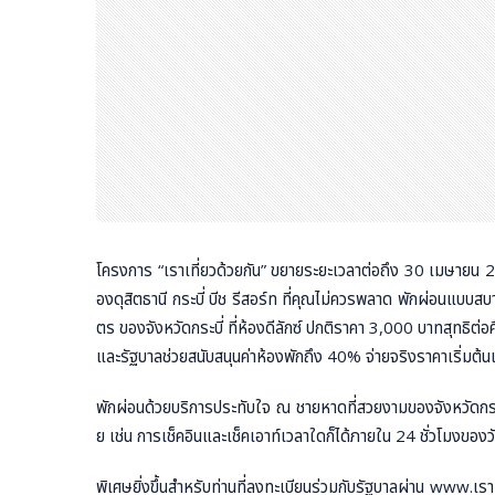
โครงการ “เราเที่ยวด้วยกัน” ขยายระยะเวลาต่อถึง 30 เมษายน 25
องดุสิตธานี กระบี่ บีช รีสอร์ท ที่คุณไม่ควรพลาด พักผ่อนแบ
ตร ของจังหวัดกระบี่ ที่ห้องดีลักซ์ ปกติราคา 3,000 บาทสุทธิต
และรัฐบาลช่วยสนับสนุนค่าห้องพักถึง 40% จ่ายจริงราคาเริ่มต้นเ
พักผ่อนด้วยบริการประทับใจ ณ ชายหาดที่สวยงามของจังหวัดกระ
ย เช่น การเช็คอินและเช็คเอาท์เวลาใดก็ได้ภายใน 24 ชั่วโมงของว
พิเศษยิ่งขึ้นสำหรับท่านที่ลงทะเบียนร่วมกับรัฐบาลผ่าน www.เ