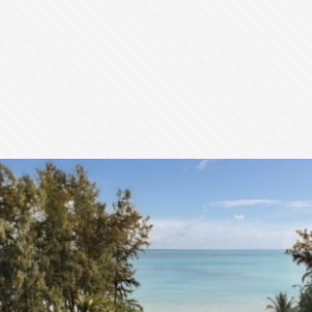
สุขภาพ
กีฬา
อาหาร, เครื่องดื่ม
ท่องเที่ยว
โรงแรม, ที่พัก
บ้าน, คอนโด, อสังหาฯ
ประกัน
สัตว์เลี้ยง
ไอที
โทรศัพท์มือถือ
เอไอ
การศึกษา
ศิลปะ, วัฒนธรรม
ศาสนา