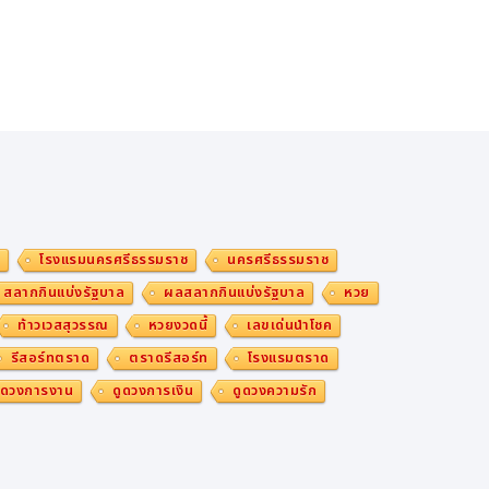
ม
โรงแรมนครศรีธรรมราช
นครศรีธรรมราช
สลากกินแบ่งรัฐบาล
ผลสลากกินแบ่งรัฐบาล
หวย
ท้าวเวสสุวรรณ
หวยงวดนี้
เลขเด่นนำโชค
รีสอร์ทตราด
ตราดรีสอร์ท
โรงแรมตราด
ูดวงการงาน
ดูดวงการเงิน
ดูดวงความรัก