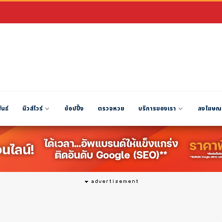
ันธ์
นิวส์ไวร์
ช้อปปิ้ง
ตรวจหวย
บริการของเรา
ลงโฆษณ