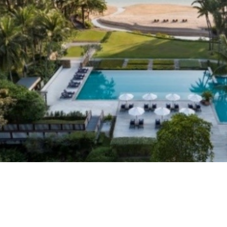
การเมือง
ราชการ, รัฐวิสาหกิจ
ธุรกิจ, สังคม
เศรษฐกิจ, การเงิน
การเกษตร
พลังงาน, สิ่งแวดล้อม
ยานยนต์
ขนส่ง
การงาน, อาชีพ
กิจกรรม
อบรมสัมมนา
เอเชีย
ภาษาอังกฤษ