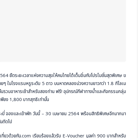
64 ยืดระยะเวลาแห่งความสุขให้คนไทยได้เต็มอิ่มกับโปรโมชั่นสุดพิเศษ ข
บสบายๆ ในโรงแรมหรูระดับ 5 ดาว บนหาดคลองม่วงความยาวกว่า 1.8 กิโลเม
่อคืนรวมอาหารเช้าสำหรับสองท่าน ฟรี! อุปกรณ์กีฬาทางน้ำและกิจกรรมกลุ่ม
พียง 1,800 บาทสุทธิเท่านั้น
บี่ จองและเข้าพัก วันนี้ – 30 เมษายน 2564 พร้อมสิทธิพิเศษอีกมากมา
ันถัดไป
ราเที่ยวด้วยกัน.com เรียบร้อยแล้วรับ E-Voucher มูลค่า 900 บาทสำหรับ