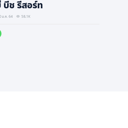
่ บีช รีสอร์ท
 ม.ค. 64
58.1K