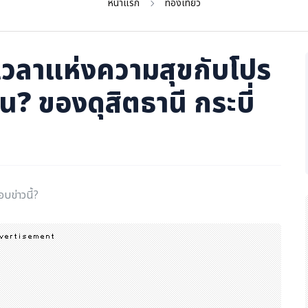
หน้าแรก
ท่องเที่ยว
ยเวลาแห่งความสุขกับโปร
ัน? ของดุสิตธานี กระบี่
อบข่าวนี้?