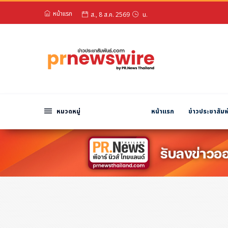
หน้าแรก
สวัสดียามดึก!
หมวดหมู่
ส., 8 ส.ค. 2569
น.
พีอาร์ นิวส์ไวร์
สินค้า, บริการ
โปรโมชั่น
งานอีเว้นท์
หมวดหมู่
หน้าแรก
ข่าวประชาสัมพ
รีวิว
บันเทิง
นักแสดง, นักร้อง, โมเดล
อินฟลูเอนเซอร์
ไลฟ์สไตล์
ความงาม
แฟชั่น