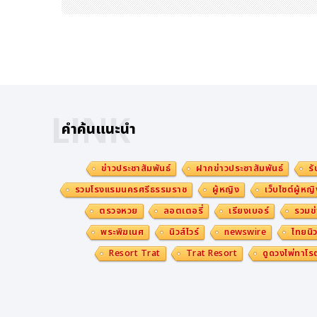
LINK
คำค้นแนะนำ
ข่าวประชาสัมพันธ์
ฝากข่าวประชาสัมพันธ์
รั
รวมโรงแรมนครศรีธรรมราช
ผู้หญิง
เว็บไซต์ผู้หญิ
ตรวจหวย
ลอตเตอรี่
เรียงเบอร์
รวมข่
พระพิฆเนศ
นิวส์ไวร์
newswire
ไทยนิว
Resort Trat
Trat Resort
ดูดวงไพ่ทาโรต