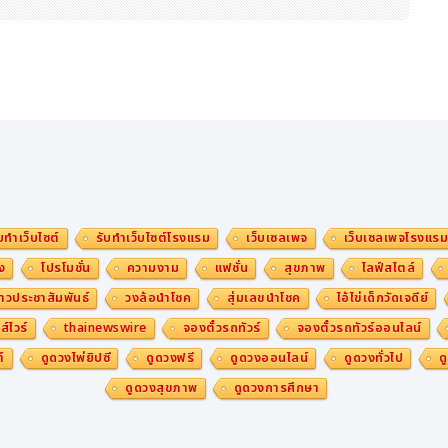
บทำเว็บไซต์
รับทำเว็บไซต์โรงแรม
เว็บเซลเพจ
เว็บเซลเพจโรงแร
ง
โปรโมชั่น
ความงาม
แฟชั่น
สุขภาพ
ไลฟ์สไตล์
าวประชาสัมพันธ์
วงล้อนำโชค
สุ่มเลขนำโชค
ไอ้ไข่เด็กวัดเจดีย์
ส์ไวร์
thainewswire
จองตั๋วรถทัวร์
จองตั๋วรถทัวร์ออนไลน์
์
ดูดวงไพ่ยิปซี
ดูดวงฟรี
ดูดวงออนไลน์
ดูดวงทั่วไป
ด
ดูดวงสุขภาพ
ดูดวงการศึกษา