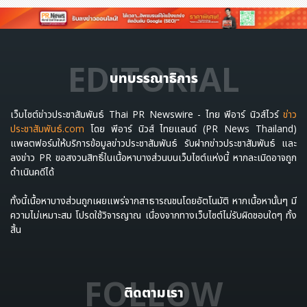
EDITORIAL
บทบรรณาธิการ
เว็บไซต์ข่าวประชาสัมพันธ์ Thai PR Newswire - ไทย พีอาร์ นิวส์ไวร์
ข่าว
ประชาสัมพันธ์.com
โดย พีอาร์ นิวส์ ไทยแลนด์ (PR News Thailand)
แพลตฟอร์มให้บริการข้อมูลข่าวประชาสัมพันธ์ รับฝากข่าวประชาสัมพันธ์ และ
ลงข่าว PR ขอสงวนสิทธิ์ในเนื้อหาบางส่วนบนเว็บไซต์แห่งนี้ หากละเมิดอาจถูก
ดำเนินคดีได้
ทั้งนี้เนื้อหาบางส่วนถูกเผยแพร่จากสาธารณชนโดยอัตโนมัติ หากเนื้อหานั้นๆ มี
ความไม่เหมาะสม โปรดใช้วิจารญาณ เนื่องจากทางเว็บไซต์ไม่รับผิดชอบใดๆ ทั้ง
สิ้น
FOLLOW
ติดตามเรา