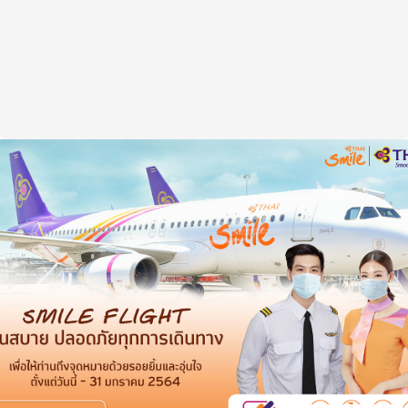
สุขภาพ
กีฬา
อาหาร, เครื่องดื่ม
ท่องเที่ยว
โรงแรม, ที่พัก
บ้าน, คอนโด, อสังหาฯ
ประกัน
สัตว์เลี้ยง
ไอที
โทรศัพท์มือถือ
เอไอ
การศึกษา
ศิลปะ, วัฒนธรรม
ศาสนา