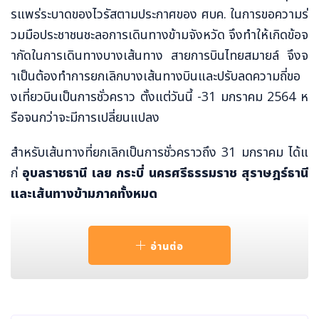
รแพร่ระบาดของไวรัสตามประกาศของ ศบค. ในการขอความร่
วมมือประชาชนชะลอการเดินทางข้ามจังหวัด จึงทำให้เกิดข้อจ
ำกัดในการเดินทางบางเส้นทาง สายการบินไทยสมายล์ จึงจ
ำเป็นต้องทำการยกเลิกบางเส้นทางบินและปรับลดความถี่ขอ
งเที่ยวบินเป็นการชั่วคราว ตั้งแต่วันนี้ -31 มกราคม 2564 ห
รือจนกว่าจะมีการเปลี่ยนแปลง
สำหรับเส้นทางที่ยกเลิกเป็นการชั่วคราวถึง 31 มกราคม ได้แ
ก่
อุบลราชธานี เลย กระบี่ นครศรีธรรมราช สุราษฎร์ธานี
และเส้นทางข้ามภาคทั้งหมด
ในส่วนของเส้นทางที่ยังให้บริการแต่ปรับลดความถี่ลงถึง 31
อ่านต่อ
มกราคม ได้แก่
เชียงใหม่ เชียงราย น่าน ขอนแก่น อุดรธา
นี นครพนม หาดใหญ่ ภูเก็ต และนราธิวาส
ทั้งนี้ ท่านสามารถตรวจสอบรายละเอียดเกี่ยวกับเที่ยวบินได้ที่เ