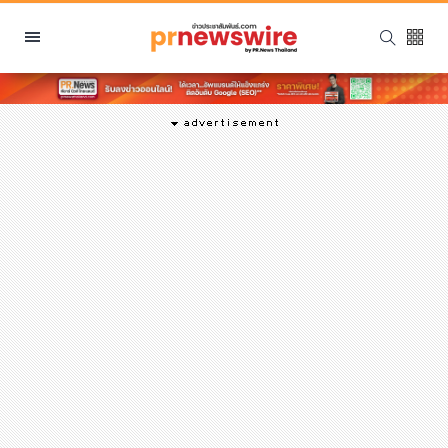
หมวดหมู่
พีอาร์ นิวส์ไวร์
สินค้า, บริการ
โปรโมชั่น
งานอีเว้นท์
รีวิว
บันเทิง
นักแสดง, นักร้อง, โมเดล
อินฟลูเอนเซอร์
ไลฟ์สไตล์
ความงาม
แฟชั่น