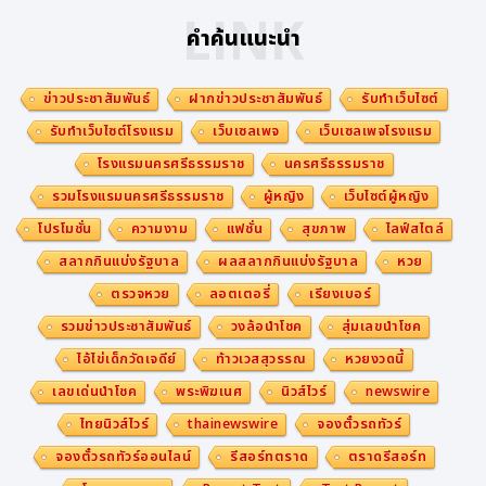
LINK
คำค้นแนะนำ
ข่าวประชาสัมพันธ์
ฝากข่าวประชาสัมพันธ์
รับทำเว็บไซต์
รับทำเว็บไซต์โรงแรม
เว็บเซลเพจ
เว็บเซลเพจโรงแรม
โรงแรมนครศรีธรรมราช
นครศรีธรรมราช
รวมโรงแรมนครศรีธรรมราช
ผู้หญิง
เว็บไซต์ผู้หญิง
โปรโมชั่น
ความงาม
แฟชั่น
สุขภาพ
ไลฟ์สไตล์
สลากกินแบ่งรัฐบาล
ผลสลากกินแบ่งรัฐบาล
หวย
ตรวจหวย
ลอตเตอรี่
เรียงเบอร์
รวมข่าวประชาสัมพันธ์
วงล้อนำโชค
สุ่มเลขนำโชค
ไอ้ไข่เด็กวัดเจดีย์
ท้าวเวสสุวรรณ
หวยงวดนี้
เลขเด่นนำโชค
พระพิฆเนศ
นิวส์ไวร์
newswire
ไทยนิวส์ไวร์
thainewswire
จองตั๋วรถทัวร์
จองตั๋วรถทัวร์ออนไลน์
รีสอร์ทตราด
ตราดรีสอร์ท