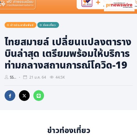
การเมือง
ราชการ, รัฐวิสาหกิจ
ข่าวประชาสัมพันธ์
ท่องเที่ยว
ธุรกิจ, สังคม
เศรษฐกิจ, การเงิน
ไทยสมายล์ เปลี่ยนแปลงตาราง
การเกษตร
บินล่าสุด เตรียมพร้อมให้บริการ
พลังงาน, สิ่งแวดล้อม
ท่ามกลางสถานการณ์โควิด-19
ยานยนต์
SS...
21 ม.ค. 64
44.5K
ขนส่ง
การงาน, อาชีพ
กิจกรรม
อบรมสัมมนา
เอเชีย
ข่าวท่องเที่ยว
ภาษาอังกฤษ