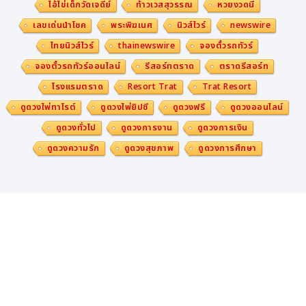
ไอ้ไข่เด็กวัดเจดีย์
ท้าวเวสสุวรรณ
หวยงวดนี้
เลขเด่นนำโชค
พระพิฆเนศ
นิวส์ไวร์
newswire
ไทยนิวส์ไวร์
thainewswire
จองตั๋วรถทัวร์
จองตั๋วรถทัวร์ออนไลน์
รีสอร์ทตราด
ตราดรีสอร์ท
โรงแรมตราด
Resort Trat
Trat Resort
ดูดวงไพ่ทาโรต์
ดูดวงไพ่ยิปซี
ดูดวงฟรี
ดูดวงออนไลน์
ดูดวงทั่วไป
ดูดวงการงาน
ดูดวงการเงิน
ดูดวงความรัก
ดูดวงสุขภาพ
ดูดวงการศึกษา