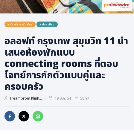
การเมือง
ราชการ, รัฐวิสาหกิจ
ข่าวประชาสัมพันธ์
ท่องเที่ยว
ธุรกิจ, สังคม
เศรษฐกิจ, การเงิน
อลอฟท์ กรุงเทพ สุขุมวิท 11 นำ
การเกษตร
เสนอห้องพักแบบ
พลังงาน, สิ่งแวดล้อม
connecting rooms ที่ตอบ
ยานยนต์
โจทย์การกักตัวแบบคู่และ
ขนส่ง
ครอบครัว
การงาน, อาชีพ
กิจกรรม
Treamprom Klinh...
19 ม.ค. 64
58.9K
อบรมสัมมนา
เอเชีย
ภาษาอังกฤษ