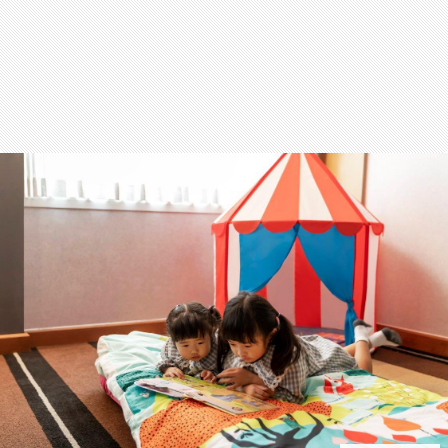
สุขภาพ
กีฬา
อาหาร, เครื่องดื่ม
ท่องเที่ยว
โรงแรม, ที่พัก
บ้าน, คอนโด, อสังหาฯ
ประกัน
สัตว์เลี้ยง
ไอที
โทรศัพท์มือถือ
เอไอ
การศึกษา
ศิลปะ, วัฒนธรรม
ศาสนา