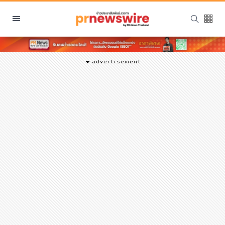
หมวดหมู่
พีอาร์ นิวส์ไวร์
สินค้า, บริการ
โปรโมชั่น
งานอีเว้นท์
รีวิว
บันเทิง
นักแสดง, นักร้อง, โมเดล
อินฟลูเอนเซอร์
ไลฟ์สไตล์
ความงาม
แฟชั่น