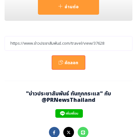
นเอง
อ่านต่อ
ลูกค้าสามารถเลือกห้อง connecting rooms จากขนาดคว
ามกว้างได้กว่า 20 คู่/แบบ โดยอาจเลือกจากห้องพักเตียงเดี่
ยวที่เชื่อมติดกับห้องเตียงควีน 2 เตียงหรือห้องสูทที่เชื่อมติด
กับห้องเตียงควีน 2 เตียงก็ได้ ห้อง connecting rooms ดั
งกล่าวนี้จะทำให้แพ็กเกจการเข้าพักกักตัว 15 คืนของลูกค้าทุ
กท่านง่ายและสะดวกขึ้นกว่าเดิม โดยสามารถจองได้ตั้งแต่วัน
คัดลอก
นี้จนถึง 31 มีนาคม 2564 สำหรับการเข้าพักกักตัวได้ถึง 30
มิถุนายน 2564
"ข่าวประชาสัมพันธ์ ทันทุกกระแส" กับ
พิเศษสำหรับสมาชิกแมริออท บอนวอย ได้รับส่วนลดแพ็กเกจ
@PRNewsThailand
เพิ่มอีก 5% พร้อมสะสมคะแนนและคืนเข้าพักได้เช่นกัน นอกจ
ากนี้ยังมีสิทธิประโยชน์อื่น ๆ เช่น บริการรถลิมูซีนแบบฆ่าเชื้อรั
บจากสนามบินสู่โรงแรมฯ ส่วนลด 20% อาหารและเครื่องดื่ม
และบริการซักรีด ฟรีอินเตอร์เน็ตความเร็วสูง เข้าใช้บริการพื้น