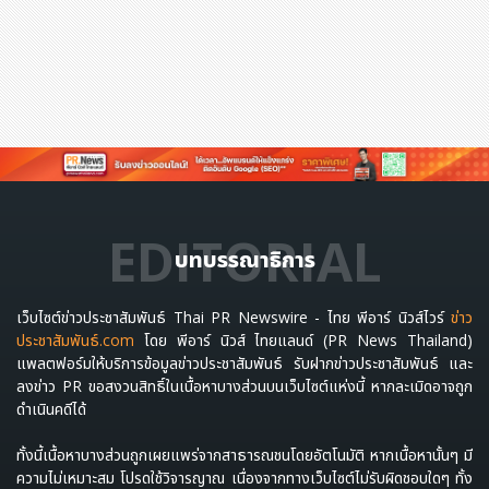
EDITORIAL
บทบรรณาธิการ
เว็บไซต์ข่าวประชาสัมพันธ์ Thai PR Newswire - ไทย พีอาร์ นิวส์ไวร์
ข่าว
ประชาสัมพันธ์.com
โดย พีอาร์ นิวส์ ไทยแลนด์ (PR News Thailand)
แพลตฟอร์มให้บริการข้อมูลข่าวประชาสัมพันธ์ รับฝากข่าวประชาสัมพันธ์ และ
ลงข่าว PR ขอสงวนสิทธิ์ในเนื้อหาบางส่วนบนเว็บไซต์แห่งนี้ หากละเมิดอาจถูก
ดำเนินคดีได้
ทั้งนี้เนื้อหาบางส่วนถูกเผยแพร่จากสาธารณชนโดยอัตโนมัติ หากเนื้อหานั้นๆ มี
ความไม่เหมาะสม โปรดใช้วิจารญาณ เนื่องจากทางเว็บไซต์ไม่รับผิดชอบใดๆ ทั้ง