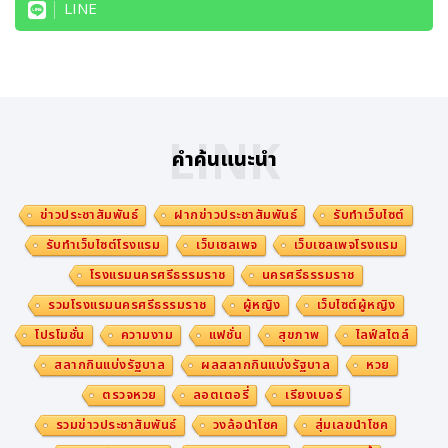
LINE
LINK
คำค้นแนะนำ
ข่าวประชาสัมพันธ์
ฝากข่าวประชาสัมพันธ์
รับทำเว็บไซต์
รับทำเว็บไซต์โรงแรม
เว็บเซลเพจ
เว็บเซลเพจโรงแรม
โรงแรมนครศรีธรรมราช
นครศรีธรรมราช
รวมโรงแรมนครศรีธรรมราช
ผู้หญิง
เว็บไซต์ผู้หญิง
โปรโมชั่น
ความงาม
แฟชั่น
สุขภาพ
ไลฟ์สไตล์
สลากกินแบ่งรัฐบาล
ผลสลากกินแบ่งรัฐบาล
หวย
ตรวจหวย
ลอตเตอรี่
เรียงเบอร์
รวมข่าวประชาสัมพันธ์
วงล้อนำโชค
สุ่มเลขนำโชค