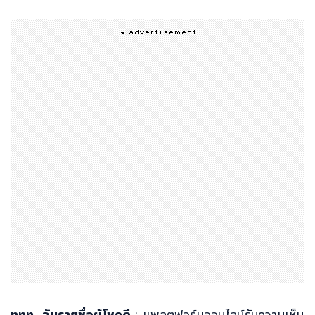
ททท. จับรายชื่อผู้โชคดี
: แพลตฟอร์มออนไลน์รับความเห็น