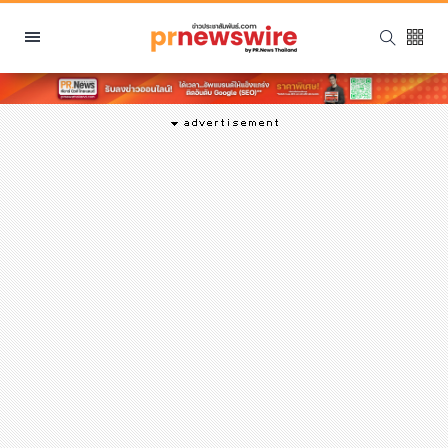
หมวดหมู่
พีอาร์ นิวส์ไวร์
สินค้า, บริการ
โปรโมชั่น
งานอีเว้นท์
รีวิว
บันเทิง
นักแสดง, นักร้อง, โมเดล
อินฟลูเอนเซอร์
ไลฟ์สไตล์
ความงาม
แฟชั่น