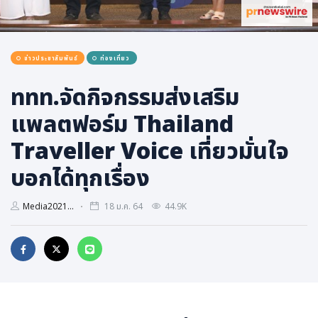
การเมือง
ราชการ, รัฐวิสาหกิจ
ข่าวประชาสัมพันธ์
ท่องเที่ยว
ธุรกิจ, สังคม
เศรษฐกิจ, การเงิน
ททท.จัดกิจกรรมส่งเสริม
การเกษตร
แพลตฟอร์ม Thailand
พลังงาน, สิ่งแวดล้อม
Traveller Voice เที่ยวมั่นใจ
ยานยนต์
บอกได้ทุกเรื่อง
ขนส่ง
การงาน, อาชีพ
Media2021...
18 ม.ค. 64
44.9K
กิจกรรม
อบรมสัมมนา
เอเชีย
ภาษาอังกฤษ