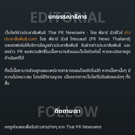
EDITORIAL
บทบรรณาธิการ
เว็บไซต์ข่าวประชาสัมพันธ์ Thai PR Newswire - ไทย พีอาร์ นิวส์ไวร์
ข่าว
ประชาสัมพันธ์.com
โดย พีอาร์ นิวส์ ไทยแลนด์ (PR News Thailand)
แพลตฟอร์มให้บริการข้อมูลข่าวประชาสัมพันธ์ รับฝากข่าวประชาสัมพันธ์ และ
ลงข่าว PR ขอสงวนสิทธิ์ในเนื้อหาบางส่วนบนเว็บไซต์แห่งนี้ หากละเมิดอาจถูก
ดำเนินคดีได้
ทั้งนี้เนื้อหาบางส่วนถูกเผยแพร่จากสาธารณชนโดยอัตโนมัติ หากเนื้อหานั้นๆ มี
ความไม่เหมาะสม โปรดใช้วิจารญาณ เนื่องจากทางเว็บไซต์ไม่รับผิดชอบใดๆ ทั้ง
สิ้น
FOLLOW
ติดตามเรา
กดถูกใจเพจเพื่อรับข่าวสารต่างๆ จาก Thai PR Newswire