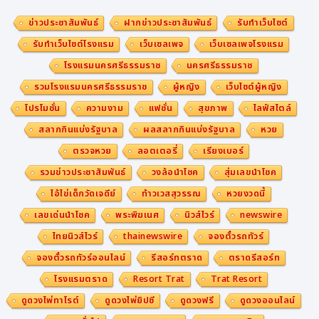
ข่าวประชาสัมพันธ์
ฝากข่าวประชาสัมพันธ์
รับทำเว็บไซต์
รับทำเว็บไซต์โรงแรม
เว็บเซลเพจ
เว็บเซลเพจโรงแรม
โรงแรมนครศรีธรรมราช
นครศรีธรรมราช
รวมโรงแรมนครศรีธรรมราช
ผู้หญิง
เว็บไซต์ผู้หญิง
โปรโมชั่น
ความงาม
แฟชั่น
สุขภาพ
ไลฟ์สไตล์
สลากกินแบ่งรัฐบาล
ผลสลากกินแบ่งรัฐบาล
หวย
ตรวจหวย
ลอตเตอรี่
เรียงเบอร์
รวมข่าวประชาสัมพันธ์
วงล้อนำโชค
สุ่มเลขนำโชค
ไอ้ไข่เด็กวัดเจดีย์
ท้าวเวสสุวรรณ
หวยงวดนี้
เลขเด่นนำโชค
พระพิฆเนศ
นิวส์ไวร์
newswire
ไทยนิวส์ไวร์
thainewswire
จองตั๋วรถทัวร์
จองตั๋วรถทัวร์ออนไลน์
รีสอร์ทตราด
ตราดรีสอร์ท
โรงแรมตราด
Resort Trat
Trat Resort
ดูดวงไพ่ทาโรต์
ดูดวงไพ่ยิปซี
ดูดวงฟรี
ดูดวงออนไลน์