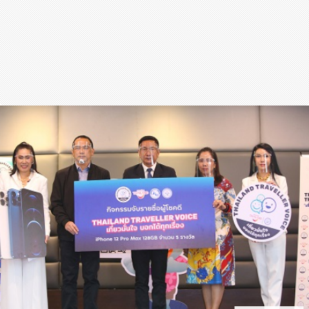
สุขภาพ
กีฬา
อาหาร, เครื่องดื่ม
ท่องเที่ยว
โรงแรม, ที่พัก
บ้าน, คอนโด, อสังหาฯ
ประกัน
สัตว์เลี้ยง
ไอที
โทรศัพท์มือถือ
เอไอ
การศึกษา
ศิลปะ, วัฒนธรรม
ศาสนา