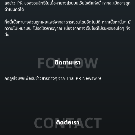
ลงข่าว PR ขอสงวนสิทธิ์ในเนื้อหาบางส่วนบนเว็บไซต์แห่งนี้ หากละเมิดอาจถูก
ดำเนินคดีได้
ทั้งนี้เนื้อหาบางส่วนถูกเผยแพร่จากสาธารณชนโดยอัตโนมัติ หากเนื้อหานั้นๆ มี
ความไม่เหมาะสม โปรดใช้วิจารญาณ เนื่องจากทางเว็บไซต์ไม่รับผิดชอบใดๆ ทั้ง
สิ้น
FOLLOW
ติดตามเรา
กดถูกใจเพจเพื่อรับข่าวสารต่างๆ จาก Thai PR Newswire
CONTACT
ติดต่อเรา