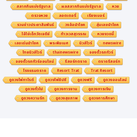
สลากกินแบ่งรัฐบาล
ผลสลากกินแบ่งรัฐบาล
หวย
ตรวจหวย
ลอตเตอรี่
เรียงเบอร์
รวมข่าวประชาสัมพันธ์
วงล้อนำโชค
สุ่มเลขนำโชค
ไอ้ไข่เด็กวัดเจดีย์
ท้าวเวสสุวรรณ
หวยงวดนี้
เลขเด่นนำโชค
พระพิฆเนศ
นิวส์ไวร์
newswire
ไทยนิวส์ไวร์
thainewswire
จองตั๋วรถทัวร์
จองตั๋วรถทัวร์ออนไลน์
รีสอร์ทตราด
ตราดรีสอร์ท
โรงแรมตราด
Resort Trat
Trat Resort
ดูดวงไพ่ทาโรต์
ดูดวงไพ่ยิปซี
ดูดวงฟรี
ดูดวงออนไลน์
ดูดวงทั่วไป
ดูดวงการงาน
ดูดวงการเงิน
ดูดวงความรัก
ดูดวงสุขภาพ
ดูดวงการศึกษา