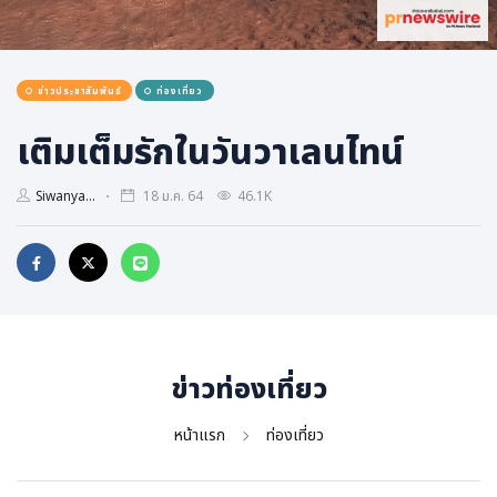
การเมือง
ราชการ, รัฐวิสาหกิจ
ข่าวประชาสัมพันธ์
ท่องเที่ยว
ธุรกิจ, สังคม
เศรษฐกิจ, การเงิน
เติมเต็มรักในวันวาเลนไทน์
การเกษตร
Siwanya...
18 ม.ค. 64
46.1K
พลังงาน, สิ่งแวดล้อม
ยานยนต์
ขนส่ง
การงาน, อาชีพ
กิจกรรม
ข่าวท่องเที่ยว
อบรมสัมมนา
เอเชีย
หน้าแรก
ท่องเที่ยว
ภาษาอังกฤษ