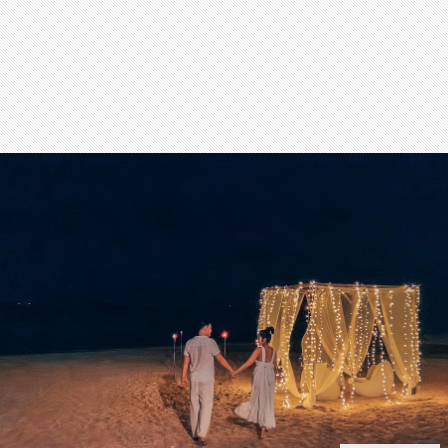
สุขภาพ
กีฬา
อาหาร, เครื่องดื่ม
ท่องเที่ยว
โรงแรม, ที่พัก
บ้าน, คอนโด, อสังหาฯ
ประกัน
สัตว์เลี้ยง
ไอที
โทรศัพท์มือถือ
เอไอ
การศึกษา
ศิลปะ, วัฒนธรรม
ศาสนา