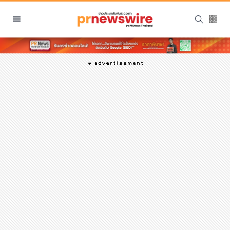
หมวดหมู่
พีอาร์ นิวส์ไวร์
สินค้า, บริการ
โปรโมชั่น
งานอีเว้นท์
รีวิว
บันเทิง
นักแสดง, นักร้อง, โมเดล
อินฟลูเอนเซอร์
ไลฟ์สไตล์
ความงาม
แฟชั่น