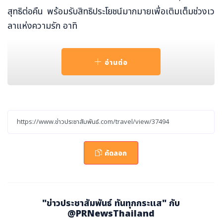
สุทธิต่อคืน พร้อมรับสิทธิประโยชน์มากมายเพื่อเติมเต็มช่วงเว
ลาแห่งความรัก อาทิ
เครื่องดื่มต้อนรับ
เพื่อเติมเต็มความสดชื่นและสร้างบรรยากาศโรแมนติก
อ่านต่อ
ในห้องพักได้จัดเตรียมอ่างอาบน้ำโรยกลีบดอกไม้พร้อม
สปาร์คกลิ้งไวน์ 1 ขวด ในวันเช็คอิน
อาหารเช้าที่ห้องอาหารซีสกาย ท่ามกลางวิวหาดทรายข
าวและน้ำทะเลอันดามันสีฟ้าคราม
อาหารมื้อค่ำสุดโรแมนติกในวันวาเลนไทน์ 14 กุมภาพัน
ธ์ บนชายหาดที่เงียบสงบพร้อมชมพระอาทิตย์ตกเหนือ
คัดลอก
ท้องทะเล
บริการนวด Layana Signature สำหรับ 2 ท่าน ที่สปา
สุดหรูที่มีรางวัลการันตีอย่าง Linger Longer Spa
บริการรถรับ-ส่งสนามบินนานาชาติกระบี่
"ข่าวประชาสัมพันธ์ ทันทุกกระแส" กับ
ฟรีอินเทอร์เน็ตไร้สายความเร็วสูงในห้องพัก
@PRNewsThailand