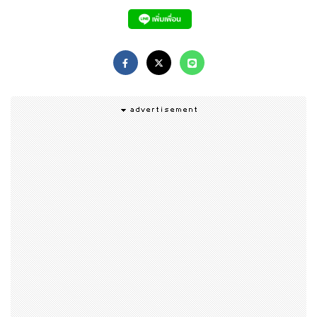
นอกจากนี้หากต้องการทานดินเนอร์วันวาเลนไทน์บนชายหาด
ในซุ้มที่จัดแบบเป็นส่วนตัว คุณสามารถชำระเพิ่มเพียง 2,000
บาท (ซุ้มดินเนอร์มีจำนวนจำกัด-กรุณาสำรองที่นั่งล่วงหน้า)
สำหรับท่านที่สนใจสามารถสำรองห้องพักได้ตั้งแต่วันนี้ จนถึ
งวันที่ 13 กุมภาพันธ์ และสามารถยกเลิกได้อย่างน้อย 24 ชั่วโ
มง ก่อนวันเข้าพัก สอบถามข้อมูลเพิ่มเติมและสำรองห้องพัก
กรุณาติดต่อ โทร. 075 607 100 หรือ www.layanaresor
t.com