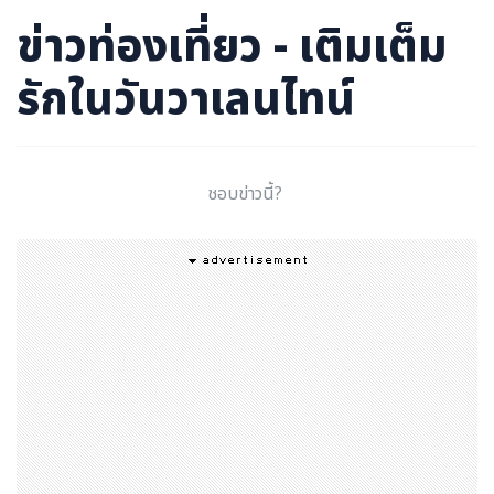
ภาษาจีน
ข่าวท่องเที่ยว - เติมเต็ม
ภาษาญี่ปุ่น
รักในวันวาเลนไทน์
ชอบข่าวนี้?