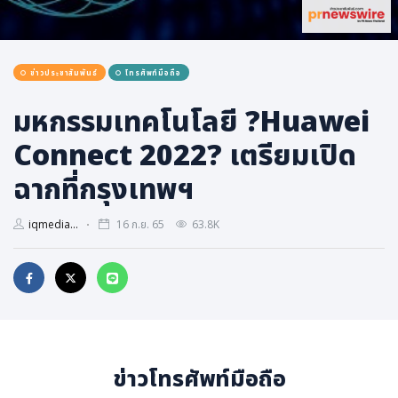
การเมือง
ราชการ, รัฐวิสาหกิจ
ข่าวประชาสัมพันธ์
โทรศัพท์มือถือ
ธุรกิจ, สังคม
เศรษฐกิจ, การเงิน
มหกรรมเทคโนโลยี ?Huawei
การเกษตร
Connect 2022? เตรียมเปิด
พลังงาน, สิ่งแวดล้อม
ฉากที่กรุงเทพฯ
ยานยนต์
iqmedia...
16 ก.ย. 65
63.8K
ขนส่ง
การงาน, อาชีพ
กิจกรรม
อบรมสัมมนา
เอเชีย
ข่าวโทรศัพท์มือถือ
ภาษาอังกฤษ