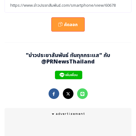
"ในนามของหัวเว่ย ผมขอเชิญทุกท่านมาร่วมงานHuawei C
onnect 2022
ซึ่งจะจัดขึ้นที่กรุงเทพฯ ประเทศไทย ระหว่างวั
นที่ 19-21 กันยายน พร้อมด้วยการถ่ายทอดสด และโอกาสที่
คัดลอก
จะได้ติดต่อสื่อสารกับผู้เชี่ยวชาญในอุตสาหกรรม" คุณเคน หู
ประธานหมุนเวียนของหัวเว่ย กล่าว
วิทยากรและผู้เชี่ยวชาญจากอุตสาหกรรมไอซีทีจะมาร่วมเจาะ
"ข่าวประชาสัมพันธ์ ทันทุกกระแส" กับ
ลึกความท้าทายต่าง ๆ ที่ภาครัฐและภาคธุรกิจต้องเผชิญในทุก
@PRNewsThailand
ขั้นตอนของเส้นทางการเปลี่ยนผ่านไปสู่เทคโนโลยีดิจิทัล นับตั้
งแต่การวางระบบดิจิทัลในสำนักงานไปจนถึงการผลิต การสนั
บสนุนเชิงอุตสาหกรรม และระบบปฏิบัติการหลัก
หัวเว่ยจะใช้โอกาสนี้เปิดตัวผลิตภัณฑ์และโซลูชันไอซีทีมากมาย
ซึ่งได้รับการออกแบบมาเพื่อตอบสนองความต้องการของอุต
สาหกรรมต่าง ๆ พร้อมทั้งนำเสนอนวัตกรรมใหม่สุดล้ำ ตลอ
ดจนแนวปฏิบัติที่ดีที่สุดและผลลัพธ์จากการทำงานร่วมกับลูก