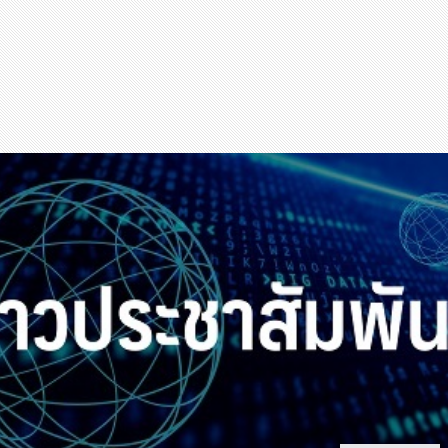
สุขภาพ
กีฬา
อาหาร, เครื่องดื่ม
ท่องเที่ยว
โรงแรม, ที่พัก
บ้าน, คอนโด, อสังหาฯ
ประกัน
สัตว์เลี้ยง
ไอที
โทรศัพท์มือถือ
เอไอ
การศึกษา
ศิลปะ, วัฒนธรรม
ศาสนา