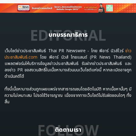
EDITORIAL
บทบรรณาธิการ
เว็บไซต์ข่าวประชาสัมพันธ์ Thai PR Newswire - ไทย พีอาร์ นิวส์ไวร์
ข่าว
ประชาสัมพันธ์.com
โดย พีอาร์ นิวส์ ไทยแลนด์ (PR News Thailand)
แพลตฟอร์มให้บริการข้อมูลข่าวประชาสัมพันธ์ รับฝากข่าวประชาสัมพันธ์ และ
ลงข่าว PR ขอสงวนสิทธิ์ในเนื้อหาบางส่วนบนเว็บไซต์แห่งนี้ หากละเมิดอาจถูก
ดำเนินคดีได้
ทั้งนี้เนื้อหาบางส่วนถูกเผยแพร่จากสาธารณชนโดยอัตโนมัติ หากเนื้อหานั้นๆ มี
ความไม่เหมาะสม โปรดใช้วิจารญาณ เนื่องจากทางเว็บไซต์ไม่รับผิดชอบใดๆ ทั้ง
สิ้น
FOLLOW
ติดตามเรา