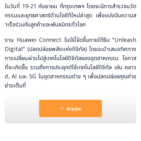
ในวันที่ 19-21 กันยายน ที่กรุงเทพฯ โดยจะมีการสำรวจนวัต
กรรมและยุทธศาสตร์ด้านไอซีทีใหม่ล่าสุด เพื่อแบ่งปันความส
ำเร็จร่วมกับลูกค้าและพันธมิตรทั่วโลก
งาน Huawei Connect ในปีนี้จัดขึ้นภายใต้ธีม "Unleash
Digital" (ปลดปล่อยพลังแห่งดิจิทัล) โดยจะนำเสนอทิศทาง
การเปลี่ยนผ่านไปสู่เทคโนโลยีดิจิทัลของอุตสาหกรรม โอกาส
ที่จะเกิดขึ้น รวมถึงการประยุกต์ใช้เทคโนโลยีดิจิทัล เช่น คลาว
ด์, AI และ 5G ในอุตสาหกรรมต่าง ๆ เพื่อปลดปล่อยคุณค่าอ
ย่างเต็มที่
นอกจากนี้ นับเป็นครั้งแรกที่งานใหญ่ประจำปีของหัวเว่ยจะเดิ
อ่านต่อ
นสายจัดไปทั่วโลก โดยหลังจากเปิดฉากที่ประเทศไทยแล้ว Hu
awei Connect จะจัดขึ้นที่ดูไบและปารีสในเดือนตุลาคม และ
ปิดท้ายที่เซินเจิ้น ประเทศจีน ในเดือนพฤศจิกายน