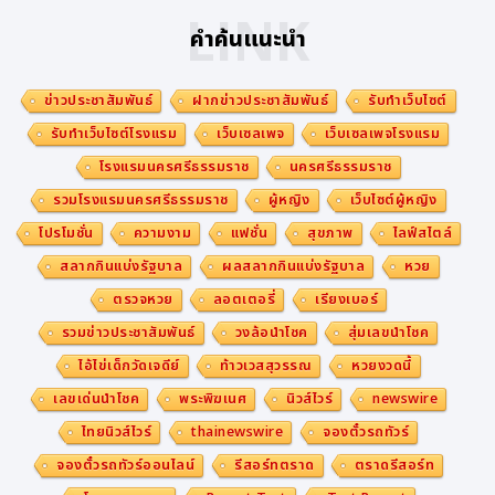
LINK
คำค้นแนะนำ
ข่าวประชาสัมพันธ์
ฝากข่าวประชาสัมพันธ์
รับทำเว็บไซต์
รับทำเว็บไซต์โรงแรม
เว็บเซลเพจ
เว็บเซลเพจโรงแรม
โรงแรมนครศรีธรรมราช
นครศรีธรรมราช
รวมโรงแรมนครศรีธรรมราช
ผู้หญิง
เว็บไซต์ผู้หญิง
โปรโมชั่น
ความงาม
แฟชั่น
สุขภาพ
ไลฟ์สไตล์
สลากกินแบ่งรัฐบาล
ผลสลากกินแบ่งรัฐบาล
หวย
ตรวจหวย
ลอตเตอรี่
เรียงเบอร์
รวมข่าวประชาสัมพันธ์
วงล้อนำโชค
สุ่มเลขนำโชค
ไอ้ไข่เด็กวัดเจดีย์
ท้าวเวสสุวรรณ
หวยงวดนี้
เลขเด่นนำโชค
พระพิฆเนศ
นิวส์ไวร์
newswire
ไทยนิวส์ไวร์
thainewswire
จองตั๋วรถทัวร์
จองตั๋วรถทัวร์ออนไลน์
รีสอร์ทตราด
ตราดรีสอร์ท