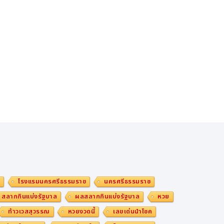
ม
โรงแรมนครศรีธรรมราช
นครศรีธรรมราช
สลากกินแบ่งรัฐบาล
ผลสลากกินแบ่งรัฐบาล
หวย
ท้าวเวสสุวรรณ
หวยงวดนี้
เลขเด่นนำโชค