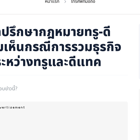
หน้าแรก
โทรศัพท์มือถือ
ที่ปรึกษากฎหมายทรู-ดี
เห็นกรณีการรวมธุรกิจ
หว่างทรูและดีแทค
อบข่าวนี้?