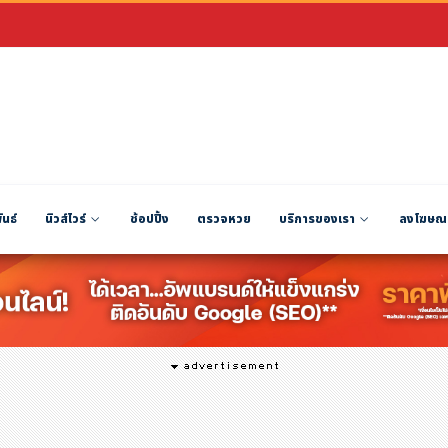
ันธ์
นิวส์ไวร์
ช้อปปิ้ง
ตรวจหวย
บริการของเรา
ลงโฆษณ