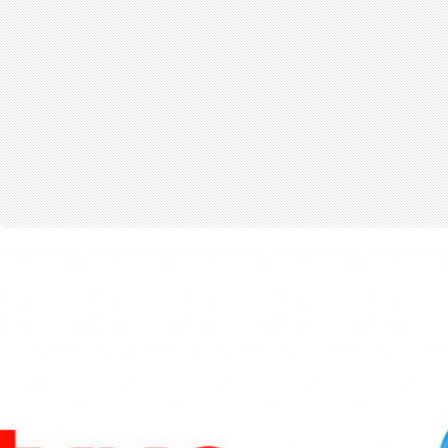
สุขภาพ
กีฬา
อาหาร, เครื่องดื่ม
ท่องเที่ยว
โรงแรม, ที่พัก
บ้าน, คอนโด, อสังหาฯ
ประกัน
สัตว์เลี้ยง
ไอที
โทรศัพท์มือถือ
เอไอ
การศึกษา
ศิลปะ, วัฒนธรรม
ศาสนา