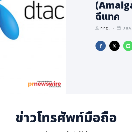
(Amalga
ดีแทค
ning...
3 ส.ค.
ข่าวโทรศัพท์มือถือ