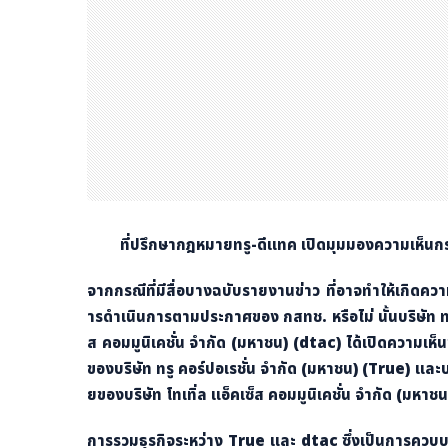
ที่ปรึกษากฎหมายทรู-ดีแทค เปิดมุมมองความเห็นก
จากกรณีที่มีสื่อบางฉบับรายงานข่าว ที่อาจทำให้เกิดคว
ารดำเนินการตามประกาศของ กสทช. หรือไม่ นั้นบริษัท ทร
ส คอมมูนิเคชั่น จำกัด (มหาชน) (dtac) ได้เปิดความเห็น
ของบริษัท ทรู คอร์ปอเรชั่น จำกัด (มหาชน) (
True)
และบ
ยของบริษัท โทเทิ่ล แอ็คเซ็ส คอมมูนิเคชั่น จำกัด (มหาชน
การรวมธุรกิจระหว่าง
True
และ
dtac
ซึ่งเป็นการควบบ