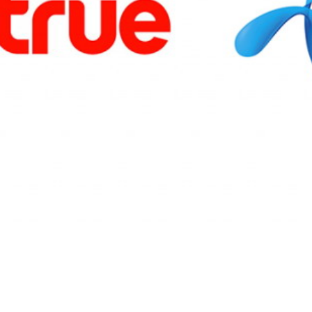
การเมือง
ราชการ, รัฐวิสาหกิจ
ธุรกิจ, สังคม
เศรษฐกิจ, การเงิน
การเกษตร
พลังงาน, สิ่งแวดล้อม
ยานยนต์
ขนส่ง
การงาน, อาชีพ
กิจกรรม
อบรมสัมมนา
เอเชีย
ภาษาอังกฤษ