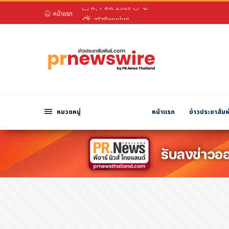
หน้าแรก
สวัสดียามบ่าย!
หมวดหมู่
ศ., 7 ส.ค. 2569
น.
พีอาร์ นิวส์ไวร์
สินค้า, บริการ
โปรโมชั่น
งานอีเว้นท์
หมวดหมู่
หน้าแรก
ข่าวประชาสัมพ
รีวิว
บันเทิง
นักแสดง, นักร้อง, โมเดล
อินฟลูเอนเซอร์
ไลฟ์สไตล์
ความงาม
แฟชั่น