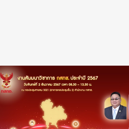
สุขภาพ
กีฬา
อาหาร, เครื่องดื่ม
ท่องเที่ยว
โรงแรม, ที่พัก
บ้าน, คอนโด, อสังหาฯ
ประกัน
สัตว์เลี้ยง
ไอที
โทรศัพท์มือถือ
เอไอ
การศึกษา
ศิลปะ, วัฒนธรรม
ศาสนา