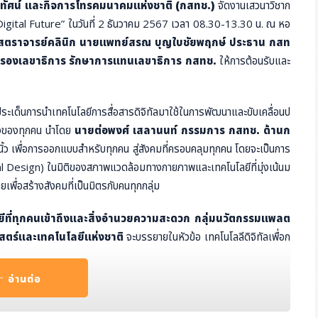
ัศน์ และกิจการโทรคมนาคมแห่งชาติ (กสทช.)
จัดงานเสวนาวิชาก
Digital Future” ในวันที่ 2 ธันวาคม 2567 เวลา 08.30-13.30 น. ณ หอ
สตราจารย์คลินิก นายแพทย์สรณ บุญใบชัยพฤกษ์ ประธาน กสท
กุล รองเลขาธิการ รักษาการแทนเลขาธิการ กสทช.
ให้การต้อนรับและ
ประเด็นการนำเทคโนโลยีการสื่อสารดิจิทัลมาใช้ในการพัฒนาและขับเคลื่อนป
ึงของทุกคน นำโดย
นายต่อพงศ์ เสลานนท์ กรรมการ กสทช. ด้านก
ิ้ว เพื่อการออกแบบสำหรับทุกคน สู่สังคมที่ครอบคลุมทุกคน โดยจะเป็นการ
l Design) ในมิติของสภาพแวดล้อมทางกายภาพและเทคโนโลยีที่มุ่งเน้นม
พื่อสร้างสังคมที่เป็นมิตรกับคนทุกกลุ่ม
ลยีที่ทุกคนเข้าถึงและสิ่งอำนวยความสะดวก กลุ่มนวัตกรรมแพลต
สตร์และเทคโนโลยีแห่งชาติ
จะบรรยายในหัวข้อ เทคโนโลลีดิจิทัลเพื่อก
นำเสนอนวัตกรรมและเทคโนโลยีดิจิทัลที่ช่วยให้ผู้พิการและผู้สูงอายุสามา
อ่านต่อ
มืองอัจฉริยะ สำนักงานส่งเสริมเศรษฐกิจดิจิทัล
ที่จะมาบรรยายในหั