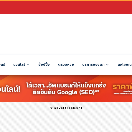
ันธ์
นิวส์ไวร์
ช้อปปิ้ง
ตรวจหวย
บริการของเรา
ลงโฆษณ