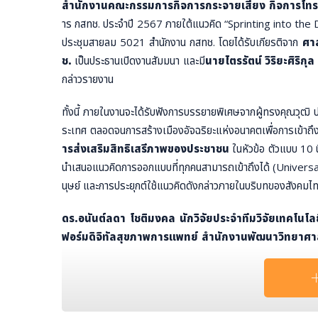
สำนักงานคณะกรรมการกิจการกระจายเสียง กิจการโทรท
าร กสทช. ประจำปี 2567 ภายใต้แนวคิด “Sprinting into the 
ประชุมสายลม 5021 สำนักงาน กสทช. โดยได้รับเกียรติจาก
ศา
ช.
เป็นประธานเปิดงานสัมมนา และมี
นายไตรรัตน์ วิริยะศิริ
กล่าวรายงาน
ทั้งนี้ ภายในงานจะได้รับฟังการบรรยายพิเศษจากผู้ทรงคุณวุฒิ 
ระเทศ ตลอดจนการสร้างเมืองอัจฉริยะแห่งอนาคตเพื่อการเข้าถ
ารส่งเสริมสิทธิเสรีภาพของประชาชน
ในหัวข้อ ตัวแบบ 10 น
นำเสนอแนวคิดการออกแบบที่ทุกคนสามารถเข้าถึงได้ (Universa
นุษย์ และการประยุกต์ใช้แนวคิดดังกล่าวภายในบริบทของสังคมไทยเ
ดร.อนันต์ลดา โชติมงคล นักวิจัยประจำทีมวิจัยเทคโนโ
ฟอร์มดิจิทัลสุขภาพการแพทย์ สำนักงานพัฒนาวิทยาศา
ารเข้าถึงสารสนเทศและการสื่อสารสำหรับคนทุกกลุ่ม ซึ่งจะเป็นการ
รถเข้าถึงข้อมูลข่าวสารและสื่อสารได้อย่างเท่าเทียม
ดร.นน อัครประเสริฐกุล ผู้เชียวชาญอาวุโส ฝ่ายส่งเสริมเ