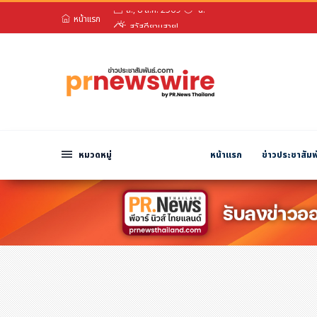
หน้าแรก
สวัสดียามสาย!
หมวดหมู่
ส., 8 ส.ค. 2569
น.
พีอาร์ นิวส์ไวร์
สินค้า, บริการ
โปรโมชั่น
งานอีเว้นท์
หมวดหมู่
หน้าแรก
ข่าวประชาสัมพ
รีวิว
บันเทิง
นักแสดง, นักร้อง, โมเดล
อินฟลูเอนเซอร์
ไลฟ์สไตล์
ความงาม
แฟชั่น