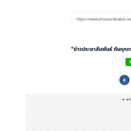
วข้อ การสร้างเมืองอัจฉริยะแห่งอนาคตสำหรับทุกคน จะเป็นการนำเ
ลุ่ม พร้อมทิศทางและแนวโน้มการพัฒนาเมืองแห่งอนาคต
ทั้งนี้ ผู้ที่สนใจสามารถศึกษาข้อมูลเพิ่มเติมและลงทะเบียนเข้าร
งแต่บัดนี้ จนถึงวันที่ 27 พฤศจิกายน 2567
"ข่าวประชาสัมพันธ์ ทันทุก