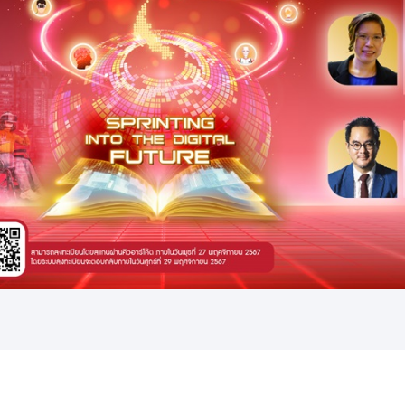
การเมือง
ราชการ, รัฐวิสาหกิจ
ธุรกิจ, สังคม
เศรษฐกิจ, การเงิน
การเกษตร
พลังงาน, สิ่งแวดล้อม
ยานยนต์
ขนส่ง
การงาน, อาชีพ
กิจกรรม
อบรมสัมมนา
เอเชีย
ภาษาอังกฤษ