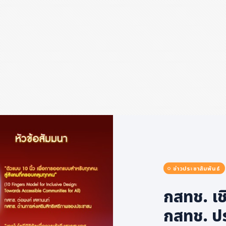
ข่าวประชาสัมพันธ์
กสทช. เช
กสทช. ป