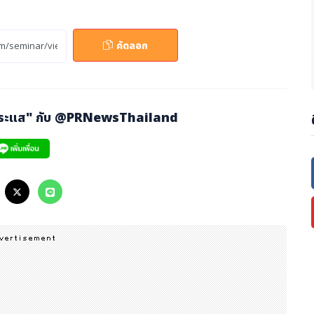
สนอวิธีการสร้างเมืองอัจฉริยะโดยใช้เทคโนโลยีดิจิทัลที่ตอบโจทย์คนทุกก
คัดลอก
่วมงานได้ทางเว็บไซต์และช่องทางสื่อสังคมออนไลน์ของสำนักงาน กสทช. ได้ตั้
กระแส" กับ
@PRNewsThailand