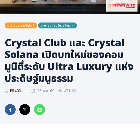
การเมือง
ราชการ, รัฐวิสาหกิจ
ข่าวประชาสัมพันธ์
บ้าน, คอนโด, อสังหาฯ
ธุรกิจ, สังคม
เศรษฐกิจ, การเงิน
Crystal Club และ Crystal
การเกษตร
Solana เปิดบทใหม่ของคอม
พลังงาน, สิ่งแวดล้อม
มูนิตี้ระดับ Ultra Luxury แห่ง
ยานยนต์
ประดิษฐ์มนูธรรม
ขนส่ง
การงาน, อาชีพ
PR400...
25 พ.ค. 69
471.6K
กิจกรรม
อบรมสัมมนา
เอเชีย
ภาษาอังกฤษ