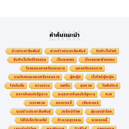
LINK
คำค้นแนะนำ
ข่าวประชาสัมพันธ์
ฝากข่าวประชาสัมพันธ์
รับทำเว็บไซต์
รับทำเว็บไซต์โรงแรม
เว็บเซลเพจ
เว็บเซลเพจโรงแรม
โรงแรมนครศรีธรรมราช
นครศรีธรรมราช
รวมโรงแรมนครศรีธรรมราช
ผู้หญิง
เว็บไซต์ผู้หญิง
โปรโมชั่น
ความงาม
แฟชั่น
สุขภาพ
ไลฟ์สไตล์
สลากกินแบ่งรัฐบาล
ผลสลากกินแบ่งรัฐบาล
หวย
ตรวจหวย
ลอตเตอรี่
เรียงเบอร์
รวมข่าวประชาสัมพันธ์
วงล้อนำโชค
สุ่มเลขนำโชค
ไอ้ไข่เด็กวัดเจดีย์
ท้าวเวสสุวรรณ
หวยงวดนี้
เลขเด่นนำโชค
พระพิฆเนศ
นิวส์ไวร์
newswire