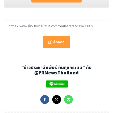
Ultra-Luxury ณ Crystal Solana (คริสตัล โซลานา) เมื่อเ
ร็ว ๆ นี้
คัดลอก
"ข่าวประชาสัมพันธ์ ทันทุกกระแส" กับ
@PRNewsThailand