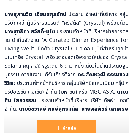
นางศุภานวิต เอี่ยมสกุลรัตน์
ประธานเจ้าหน้าที่บริหาร กลุ่ม
บริษัทเคอี ผู้บริหารแบรนด์ "คริสตัล" (Crystal) พร้อมด้วย
นางสุทธิภา สวัสดิ์-ชูโต
ประธานเจ้าหน้าที่บริหารฝ่ายการตล
าด นำทีมจัดงาน "A Curated Dinner Experience for
Living Well" เปิดตัว Crystal Club คอมมูนิตี้สำหรับลูกบ้า
นในเครือ Crystal พร้อมต่อยอดเรื่องราวใหม่ของ Crystal
Solana คฤหาสน์หรูระดับ 6 ดาว หนึ่งเดียวในย่านประดิษฐ์ม
นูธรรม ภายในงานได้รับเกียรติจาก
ดร.สัณหวุฒิ ธรรมชวน
วิริยะ
ประธานเจ้าหน้าที่บริหาร กลุ่มบริษัทมิลเลนเนียม กรุ๊ป ค
อร์ปอเรชั่น (เอเชีย) จำกัด (มหาชน) หรือ MGC-ASIA,
นายว
ศิน ไสยวรรณ
ประธานเจ้าหน้าที่บริหาร บริษัท อัลฟ่า เอกซ์
จำกัด,
นายชัชวาลย์ พงษ์สุทธิมนัส
,
นายพลพัชร์ เลาเศรษ
ฐกุล
และ
นายดิศพล ศุภพิธ
พร้อมแขกคนสำคัญจาก Alph
a X และ MGC-ASIA ร่วมสัมผัสประสบการณ์การใช้ชีวิตระดับ
อ่านต่อ