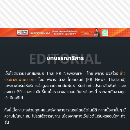
EDITORIAL
บทบรรณาธิการ
เว็บไซต์ข่าวประชาสัมพันธ์ Thai PR Newswire - ไทย พีอาร์ นิวส์ไวร์
ข่าว
ประชาสัมพันธ์.com
โดย พีอาร์ นิวส์ ไทยแลนด์ (PR News Thailand)
แพลตฟอร์มให้บริการข้อมูลข่าวประชาสัมพันธ์ รับฝากข่าวประชาสัมพันธ์ และ
ลงข่าว PR ขอสงวนสิทธิ์ในเนื้อหาบางส่วนบนเว็บไซต์แห่งนี้ หากละเมิดอาจถูก
ดำเนินคดีได้
ทั้งนี้เนื้อหาบางส่วนถูกเผยแพร่จากสาธารณชนโดยอัตโนมัติ หากเนื้อหานั้นๆ มี
ความไม่เหมาะสม โปรดใช้วิจารญาณ เนื่องจากทางเว็บไซต์ไม่รับผิดชอบใดๆ ทั้ง
สิ้น