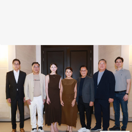
สุขภาพ
กีฬา
อาหาร, เครื่องดื่ม
ท่องเที่ยว
โรงแรม, ที่พัก
บ้าน, คอนโด, อสังหาฯ
ประกัน
สัตว์เลี้ยง
ไอที
โทรศัพท์มือถือ
เอไอ
การศึกษา
ศิลปะ, วัฒนธรรม
ศาสนา