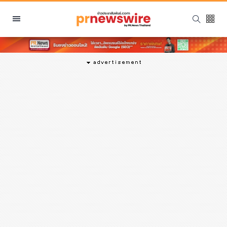
หมวดหมู่
พีอาร์ นิวส์ไวร์
สินค้า, บริการ
โปรโมชั่น
งานอีเว้นท์
รีวิว
บันเทิง
นักแสดง, นักร้อง, โมเดล
อินฟลูเอนเซอร์
ไลฟ์สไตล์
ความงาม
แฟชั่น