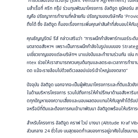
“การตัดสินใจเข้าร่วมทุน (Joint Venture Agreement) ในโครงกา
มสำเร็จที่ ครีท กรุ๊ป ร่วมทุนพัฒนาโครงการ อัลติจูด ยูนิคอร์น ส
ญคือ ปรัชญาการทำงานที่คล้ายกัน ปรัชญาของบริษัทคือ ‘Provid
ถึงได้ ซึ่ง อัลติจูด ก็มองเรื่องการเพิ่มคุณค่าสินค้าที่ส่งมอบให้กับล
คุณธัญญรัตน์ รีส์ กล่าวเสริมว่า “การผนึกกำลังพาร์ทเนอร์ระดับ
นตลาดอสังหาฯ เพราะเป็นการผนึกกำลังในรูปแบบของ Strategi
มเชี่ยวชาญของแต่ละบริษัทฯ มาแบ่งปันและทำงานร่วมกัน เช่น 
ntex ช่วยให้เราสามารถควบคุมต้นทุนและลดระยะเวลาการทำงาน ท
ดด แม้จะรายล้อมไปด้วยดีเวลลอปเปอร์เจ้าใหญ่ของตลาด”
ปัจจุบัน อัลติจูด นอกจากจะเป็นผู้พัฒนาโครงการและที่ดินแล้วย
ในด้านบริหารโครงการ รวมไปถึงการให้คำปรึกษาด้านอสังหาริม
ดทุกปัญหาของความเสี่ยงและมอบผลตอบแทนให้กับลูกค้าได้รับประโ
จหรือมีที่ดินและต้องการคนเข้ามาพัฒนา อัลติจูดพร้อมให้บร
สำหรับโครงการ อัลติจูด คราฟ ไวบ์ บางนา (Altitude Kraf Vib
ส่วนกลาง 24 ชั่วโมง บนสุดยอดทำเลของการอยู่อาศัยในโซนบาง