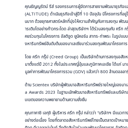
คุณธัญญรัตน์ รีส์ รองกรรมการผู้จัดการสายงานพัฒนาธุรกิจและจั
(ALTITUDE) ดำเนินธุรกิจเข้าสู่ปีที่ 10 ปัจจุบัน มีโครงการที
นบาท ด้วยยุทธศาสตร์หลักที่มุ่งให้ความสำคัญกับการลงทุน พัฒนา
ารเติบโตอย่างก้าวกระโดด ล่าสุดบริษัทฯ ได้ร่วมลงทุนกับ ครีท ก
คยร่วมทุนในโครงการ อัลติจูด ยูนิคอร์น สาทร-ท่าพระ ในรูปแบบก
งหาริมทรัพย์อันดับต้นของมาเลเซียมาร่วมลงทุนพัฒนาโครงการ อ
โดย ครีท กรุ๊ป (Creed Group) เป็นบริษัทด้านการลงทุนอสังหา
มาตั้งแต่ปี 2012 ทั้งในประเทศญี่ปุ่นและภูมิภาคเอเชีย ได้แก่ มา
มูลค่าการพัฒนาโครงการรวม (GDV) แล้วกว่า 800 ล้านดอลลาร
ด้าน Scientex บริษัทผู้พัฒนาอสังหาริมทรัพย์รายใหญ่ของม
a Awards 2023 ในฐานะนักพัฒนาอสังหาริมทรัพย์และบริษัทสถาป
บเขตของความพยายามด้านความยั่งยืน
คุณทาคาชิ เอกุชิ ผู้บริหาร ครีท กรุ๊ป กล่าวว่า “บริษัทฯ มีแน
อย่างต่อเนื่อง โดยที่ตลาดอสังหาริมทรัพย์ไทยเป็นตลาดเป้าหมายท
ติจูด ดีเวลลอปเม้นท์ จึงตัดสินใจร่วมทุนพัฒนาโครงการ อัลติจูด