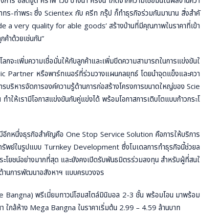
ร อัลติจูด คราฟ ไวบ์ บางนา ครั้งนี้ เกิดจากความเชื่อมั่นในผลงานควา
าทร-ท่าพระ ซึ่ง Scientex กับ ครีท กรุ๊ป ก็ทำธุรกิจร่วมกันมานาน สิ่งสำคั
e a very quality for able goods’ สร้างบ้านที่มีคุณภาพในราคาที่เข้า
ูกค้าด้วยเช่นกัน”
โลกจะเพิ่มความเชื่อมั่นให้กับลูกค้าและเพิ่มขีดความสามารถในการแข่งขันใ
c Partner หรือพาร์ทเนอร์ที่ร่วมวางแผนกลยุทธ์ โดยนำจุดแข็งและควา
การบริหารจัดการองค์ความรู้ด้านการก่อสร้างโครงการขนาดใหญ่ของ Scie
ำให้เรามีโอกาสแข่งขันกับคู่แข่งได้ พร้อมโอกาสการเติบโตแบบก้าวกระโ
ังมีอีกหนึ่งธุรกิจสำคัญคือ One Stop Service Solution คือการให้บริการ
ทรัพย์ในรูปแบบ Turnkey Development ซึ่งโมเดลการทำธุรกิจนี้ช่วยล
ยชน์อย่างมากที่สุด และยังคงเปิดรับพันธมิตรร่วมลงทุน สำหรับผู้ที่สนใ
ิการด้านการพัฒนาอสังหาฯ แบบครบวงจร
e Bangna) พรีเมี่ยมทาวน์โฮมสไตล์มินิมอล 2-3 ชั้น พร้อมโอน มาพร้อม
นา ใกล้ห้าง Mega Bangna ในราคาเริ่มต้น 2.99 – 4.59 ล้านบาท