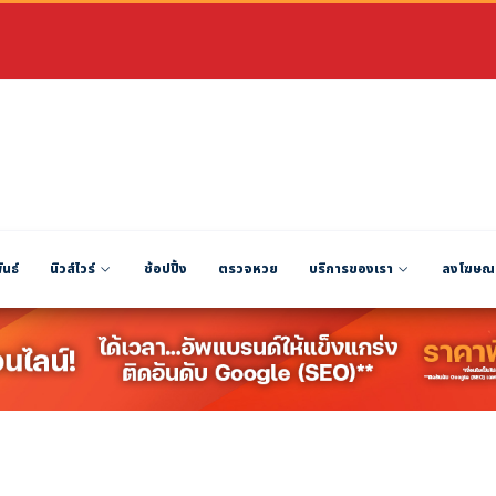
ันธ์
นิวส์ไวร์
ช้อปปิ้ง
ตรวจหวย
บริการของเรา
ลงโฆษณ