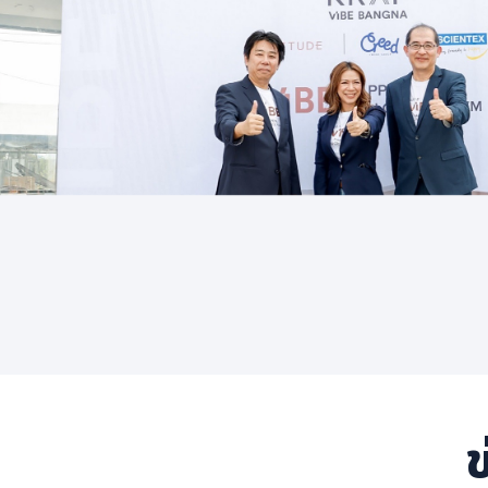
การเมือง
ราชการ, รัฐวิสาหกิจ
ธุรกิจ, สังคม
เศรษฐกิจ, การเงิน
การเกษตร
พลังงาน, สิ่งแวดล้อม
ยานยนต์
ขนส่ง
การงาน, อาชีพ
กิจกรรม
อบรมสัมมนา
เอเชีย
ข
ภาษาอังกฤษ