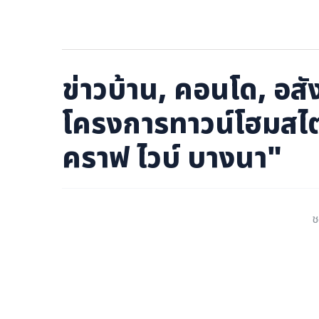
ภาษาจีน
ภาษาญี่ปุ่น
ข่าวบ้าน, คอนโด, อสัง
โครงการทาวน์โฮมสไตล
คราฟ ไวบ์ บางนา"
ช