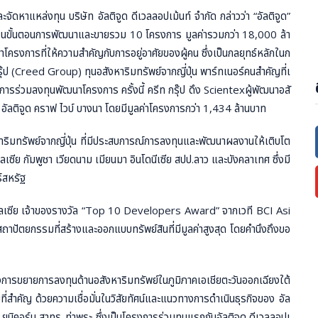
ดหาแหล่งทุน บริษัท อัลติจูด ดีเวลลอปเม้นท์ จำกัด กล่าวว่า “อัลติจูด”
่อยู่ในขั้นตอนการพัฒนาและขายรวม 10 โครงการ มูลค่ารวมกว่า 18,000 ล้า
โครงการที่ให้ความสำคัญกับการอยู่อาศัยของผู้คน ซึ่งเป็นกลยุทธ์หลักในก
รุ๊ป (Creed Group) ทุนอสังหาริมทรัพย์จากญี่ปุ่น พาร์ทเนอร์คนสำคัญที่เ
ารร่วมลงทุนพัฒนาโครงการ ครั้งนี้ ครีท กรุ๊ป ดึง Scientexผู้พัฒนาอสั
ัลติจูด คราฟ ไวบ์ บางนา โดยมีมูลค่าโครงการกว่า 1,434 ล้านบาท
ริมทรัพย์จากญี่ปุ่น ที่มีประสบการณ์การลงทุนและพัฒนาผลงานให้เติบโต
เลเซีย กัมพูชา เวียดนาม เมียนมา อินโดนีเซีย สปป.ลาว และบังคลาเทศ ซึ่งมี
์สหรัฐ
าเลเซีย เจ้าของรางวัล “Top 10 Developers Award” จากเวที BCI Asi
ัตยกรรมที่สร้างและออกแบบทรัพย์สินที่มีมูลค่าสูงสุด โดยคำนึงถึงขอ
วทางการขยายการลงทุนด้านอสังหาริมทรัพย์ในภูมิภาคเอเชียตะวันออกเฉียงใต้
ี่สำคัญ ด้วยความเชื่อมั่นในวิสัยทัศน์และแนวทางการดำเนินธุรกิจของ อัล
 ยูนิคอร์น สาทร-ท่าพระ ซึ่งเป็นโครงการร่วมทุนแรกกับอัลติจูด ดีเวลลอปเ