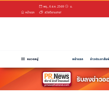
พฤ., 6 ส.ค. 2569
น.
หมวดหมู่
หน้าแรก
สวัสดียามสาย!
พีอาร์ นิวส์ไวร์
สินค้า, บริการ
โปรโมชั่น
งานอีเว้นท์
รีวิว
หมวดหมู่
หน้าแรก
ข่าวประชาสัมพ
บันเทิง
นักแสดง, นักร้อง, โมเดล
อินฟลูเอนเซอร์
ไลฟ์สไตล์
ความงาม
แฟชั่น