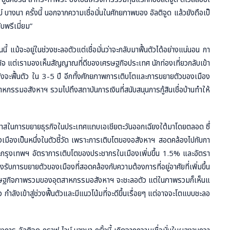
 บางนา ครั้งนี้ นอกจากความเชื่อมั่นในศักยภาพของ อัลติจูด แล้วยังถือเป็
บพรีเมี่ยม”
้จะอยู่ในช่วงชะลอตัวแต่เชื่อมั่นว่าจะกลับมาฟื้นตัวได้อย่างแน่นอน กา
กิจ แต่เรามองเห็นสัญญาณที่ดีของเศรษฐกิจประเทศ นักท่องเที่ยวกลับเข้า
งจะฟื้นตัว ใน 3-5 ปี อีกทั้งศักยภาพการเติบโตและการขยายตัวของเมือง
กรรมอสังหาฯ รวมไปถึงสถาบันการเงินที่สนับสนุนการกู้สินเชื่อบ้านทำให้
อกาสในการขยายธุรกิจในประเทศแถบเอเชียตะวันออกเฉียงใต้มาโดยตลอด ซึ่
มืองเป็นหนึ่งในตัวชี้วัด เพราะการเติบโตของอสังหาฯ สอดคล้องไปกับกา
รุงเทพฯ อัตราการเติบโตของประชากรในเมืองเพิ่มขึ้น 1.5% และอัตรา
บการขยายตัวของเมืองที่สอดคล้องกับความต้องการที่อยู่อาศัยที่เพิ่มขึ้น
รษฐกิจภาพรวมของอุตสาหกรรมอสังหาฯ จะชะลอตัว แต่ในภาพรวมก็เห็นแ
ำลังเข้าสู่ช่วงฟื้นตัวและมีแนวโน้มที่จะดีขึ้นเรื่อยๆ แต่อาจจะโตแบบชะลอ