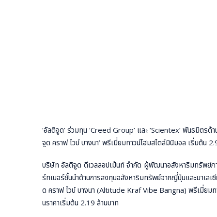
‘อัลติจูด’ ร่วมทุน ‘Creed Group’ และ ‘Scientex’ พันธมิตรด้า
จูด คราฟ ไวบ์ บางนา’ พรีเมี่ยมทาวน์โฮมสไตล์มินิมอล เริ่มต้น 
บริษัท อัลติจูด ดีเวลลอปเม้นท์ จำกัด ผู้พัฒนาอสังหาริมทรัพย
ร์ทเนอร์ชั้นนำด้านการลงทุนอสังหาริมทรัพย์จากญี่ปุ่นและมาเล
ด คราฟ ไวบ์ บางนา (Altitude Kraf Vibe Bangna) พรีเมี่ยมทา
นราคาเริ่มต้น 2.19 ล้านบาท