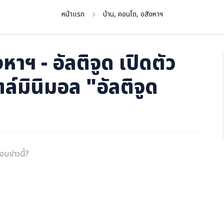
หน้าแรก
บ้าน, คอนโด, อสังหาฯ
หาฯ - อัลติจูด เปิดตัว
์มินิมอล "อัลติจูด
อบข่าวนี้?