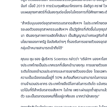
ม้นท์ เมื่อปี 2019 การร่วมทุนพัฒนาโครงการ อัลติจูด คราฟ ไวบ์
นแผนยุทธศาสตร์ที่เน้นลงทุนต่อเนื่องในโครงการที่มีศักยภาพระดั
“สำหรับมุมมองต่ออุตสาหกรรมตลาดอสังหาฯ ในประเทศไทยตอนนี้ แม
รชะลอตัวของอุตสาหกรรมอสังหาฯ เป็นวัฐจักรที่เกิดขึ้นในทุกธุร
มา เงินลงทุนภาคการผลิตก็กลับมา เป็นสัญญาณว่าเศรษฐกิจกำลั
นโยบายของภาครัฐ ข้อบังคับต่างๆ ที่รองรับการขยายตัวของอุตสาห
กลุ่มเป้าหมายสามารถเข้าถึงได้”
คุณเบ ชุน ชอง ผู้บริหาร Scientex กล่าวว่า “บริษัทฯ มองหาโ
งประเทศไทยเป็นประเทศแรกที่เลือกเข้ามาลงทุน การขยายตัวของเ
รเติบโตของจำนวนประชากรและการขยายตัวของเมือง โดยเฉพาะก
ความเป็นเมืองตอนนี้อยู่ที่ 50% สะท้อนถึงความสามารถในการรองรั
ตามจำนวนประชากร ประเทศไทยจึงมีโอกาสในการเติบโต แม้เศ
นวโน้มที่ดีสำหรับตลาดอสังหาฯ ในไทย เพราะผ่านจุดต่ำสุดมาแล้ว ก
ตัว และเป็นตลาดของคนที่ซื้ออยู่อาศัยเอง มากกว่านักลงทุน”