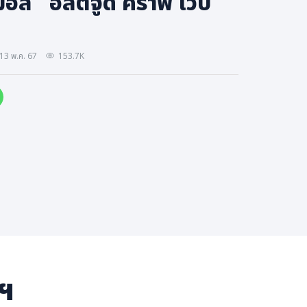
มอล "อัลติจูด คราฟ ไวบ์
13 พ.ค. 67
153.7K
าฯ