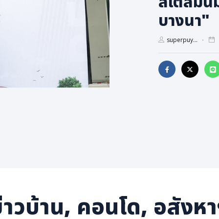
สไตล์มินิ
บางนา"
superpuy...
่าวบ้าน, คอนโด, อสังห