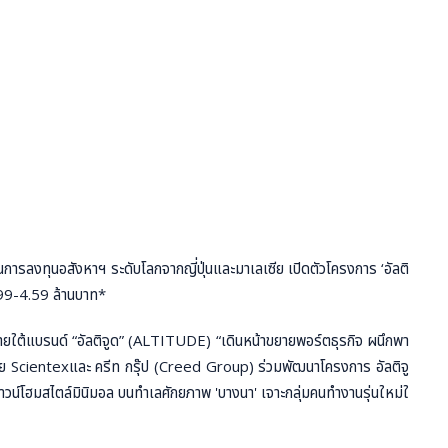
นการลงทุนอสังหาฯ ระดับโลกจากญี่ปุ่นและมาเลเซีย เปิดตัวโครงการ ‘อัลติ
2.99-4.59 ล้านบาท*
์ภายใต้แบรนด์ “อัลติจูด” (ALTITUDE) “เดินหน้าขยายพอร์ตธุรกิจ ผนึกพา
เซีย Scientexและ ครีท กรุ๊ป (Creed Group) ร่วมพัฒนาโครงการ อัลติจู
วน์โฮมสไตล์มินิมอล บนทำเลศักยภาพ 'บางนา' เจาะกลุ่มคนทำงานรุ่นใหม่ใ