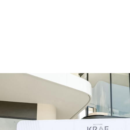
สุขภาพ
กีฬา
อาหาร, เครื่องดื่ม
ท่องเที่ยว
โรงแรม, ที่พัก
บ้าน, คอนโด, อสังหาฯ
ประกัน
สัตว์เลี้ยง
ไอที
โทรศัพท์มือถือ
เอไอ
การศึกษา
ศิลปะ, วัฒนธรรม
ศาสนา