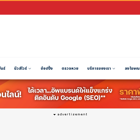
ันธ์
นิวส์ไวร์
ช้อปปิ้ง
ตรวจหวย
บริการของเรา
ลงโฆษณ