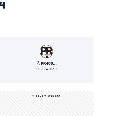
าฯ
PR400...
118.174.202.9