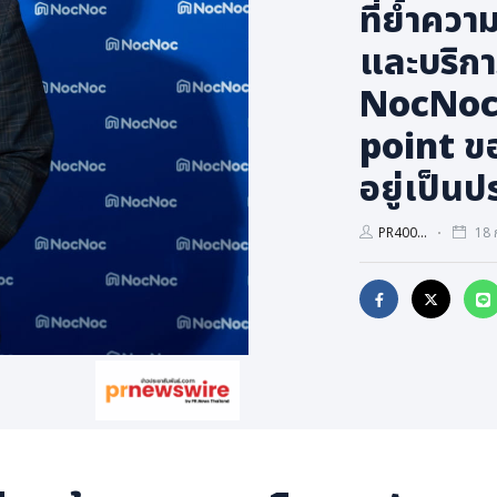
ที่ย้ำควา
และบริกา
NocNoc 
point ขอ
อยู่เป็นป
PR400...
18 ก