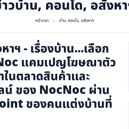
่าวบ้าน, คอนโด, อสังห
หน้าแรก
บ้าน, คอนโด, อสังหาฯ
หาฯ - เรื่องบ้าน...เลือก
cNoc แคมเปญโฆษณาตัว
ู้นำในตลาดสินค้าและ
นไลน์ ของ NocNoc ผ่าน
oint ของคนแต่งบ้านที่