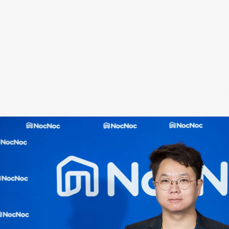
สุขภาพ
กีฬา
อาหาร, เครื่องดื่ม
ท่องเที่ยว
โรงแรม, ที่พัก
บ้าน, คอนโด, อสังหาฯ
ประกัน
สัตว์เลี้ยง
ไอที
โทรศัพท์มือถือ
เอไอ
การศึกษา
ศิลปะ, วัฒนธรรม
ศาสนา