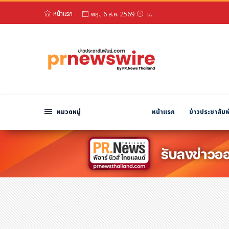
หน้าแรก
สวัสดียามสาย!
หมวดหมู่
พฤ., 6 ส.ค. 2569
น.
พีอาร์ นิวส์ไวร์
สินค้า, บริการ
โปรโมชั่น
งานอีเว้นท์
หมวดหมู่
หน้าแรก
ข่าวประชาสัมพ
รีวิว
บันเทิง
นักแสดง, นักร้อง, โมเดล
อินฟลูเอนเซอร์
ไลฟ์สไตล์
ความงาม
แฟชั่น