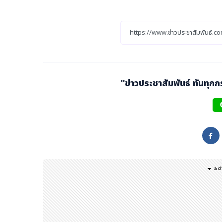
อบางเหตุการณ์ ก็บีบบังคับให้ทุกคนต้องเลือกในสิ่งที่เราไม่ได้
าในการซื้อสินค้าและบริการเรื่องบ้านได้
นายอนุพงศ์
กล่าวเพิ่มเ
ด้านคอนเซ็ปต์ของแคมเปญโฆษณา
"เรื่องบ้าน..เลือกจนกว
รีย์ที่ NocNoc ตั้งใจสื่อสารให้ผู้บริโภครับรู้ว่า NocNoc เข้า
วยอย่าง AI ช่วยเลือกสินค้าได้ตรงใจ และตรงตามสไตล์ที่ใช่ที่สุด
ey Message คำเดียวคือคำว่า
"ข่าวประชาสัมพันธ์ ทันทุก
"เลือก"
ที่ถูกแบ่งออกเป็น 4 
ล์มี AI ช่วยแนะนำ, เลือกได้ทุกบริการเรื่องบ้าน และเลือกไ
ซีรีย์แรก ถ่ายทอดจุดเด่นผ่านเรื่องราวของ AI ที่ช่วยวิเคราะห์สไต
นค้าแห่งหนึ่ง แต่เขาไม่มีไอเดียที่จะเลือกซื้อโซฟาให้เหมาะกับบ
ห้ พร้อมกับแนะนำว่าไม่ต้องตกแต่งเยอะ ตัวเดียวจบ สวยดูดี มีมิติ
ล้วพบว่าโซฟาที่ได้มานั้นไม่ได้เข้ากับสไตล์การแต่งบ้านของตนเ
บที่เลือกแทนกันไม่ได้ ซึ่ง NocNoc ช่วยแก้ปัญหาเหล่านี้ได้ เพราะ
0,000 รายการ ช่วยให้เลือกโซฟาให้ตรงใจ และตรงสไตล์บ้านได้