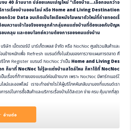
่มงบ 40 ล้านบาท ปล่อยแคมเปญใหม่ "เรื่องบ้าน...เลือกจนกว่าจ
ริการเรื่องบ้านออนไลน์ หรือ Home and Living Destination
กด้วย Data จนเกิดเป็นไอเดียหนังโฆษณาตัวใหม่ที่ถ่ายทอดเรื่
อนความเข้าใจจริงของลูกค้ากลุ่มคนแต่งบ้านที่ต้องเจอกับปัญห
ที่ครอบคลุม และตอบโจทย์ความต้องการของคนแต่งบ้าน
 บริษัท เบ็ตเตอร์บี มาร์เก็ตเพลส จำกัด หรือ NocNoc ศูนย์รวมสินค้าและ
านค่อนข้างหนักเพื่อ Refresh แบรนด์ทั้งในส่วนของการวางแผนการตลาด ศึ
ผู้บริโภค Register แบรนด์ NocNoc ว่าเป็น
Home and Living Des
อก ก็มาที่ NocNoc ไม่รู้จะแต่งบ้านสไตล์ไหน ก็หาได้ที่ NocNoc
่าเป็นเรื่องที่ท้าทายของแบรนด์ค่อนข้างมาก เพราะ NocNoc มีพาร์ทเนอร์ใ
อนไลน์และออฟไลน์ เราจะทำอย่างไรให้ผู้บริโภคหันกลับมามองที่แบรนด์เรา
ณ์ในการซื้อสินค้าและบริการเรื่องบ้านได้สะดวก ง่าย ครบ คุ้มมากที่สุด
ึ้นมา ภายใต้คอนเซปต์
"เรื่องบ้าน..เลือกจนกว่าจะชอบ ที่ NocNoc"
นค้าเรื่องบ้าน ที่บางครั้งได้สินค้าไม่ตรงตามสไตล์ที่คิดไว้ สินค้ามีให้เลือกไ
อ่านต่อ
การแต่งบ้านเป็นเรื่องที่ละเอียดอ่อน จึงจำเป็นต้องเลือกมากเป็นพิเศษ แต่
ไฟฟ้า วัสดุก่อสร้าง แม้ว่าจะเตรียมข้อมูลดีมากแค่ไหน แต่บางสถานการณ์หรื