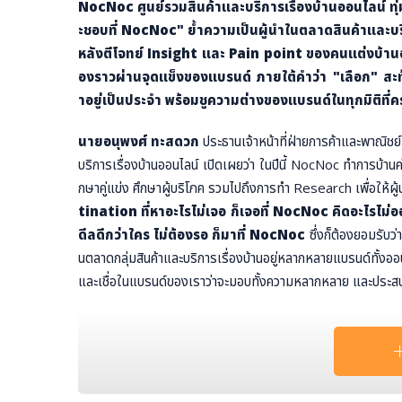
NocNoc ศูนย์รวมสินค้าและบริการเรื่องบ้านออนไลน์ ทุ
ะชอบที่ NocNoc" ย้ำความเป็นผู้นำในตลาดสินค้าและบ
หลังตีโจทย์ Insight และ Pain point ของคนแต่งบ้านออ
องราวผ่านจุดแข็งของแบรนด์ ภายใต้คำว่า "เลือก" สะท้
าอยู่เป็นประจำ พร้อมชูความต่างของแบรนด์ในทุกมิติ
นายอนุพงศ์ ทะสดวก
ประธานเจ้าหน้าที่ฝ่ายการค้าและพาณิชย์
บริการเรื่องบ้านออนไลน์ เปิดเผยว่า ในปีนี้ NocNoc ทำการบ้
กษาคู่แข่ง ศึกษาผู้บริโภค รวมไปถึงการทำ Research เพื่อให้
tination ที่หาอะไรไม่เจอ ก็เจอที่ NocNoc คิดอะไรไม่อ
ดีลดีกว่าใคร ไม่ต้องรอ ก็มาที่ NocNoc
ซึ่งก็ต้องยอมรับว
นตลาดกลุ่มสินค้าและบริการเรื่องบ้านอยู่หลากหลายแบรนด์ทั้งอ
และเชื่อในแบรนด์ของเราว่าจะมอบทั้งความหลากหลาย และประสบการ
จากข้อมูลอินไซต์ ทำให้ NocNoc ผุดไอเดียหนังโฆษณาตัวใหม่ข
เพื่อฮุคกลุ่มคนแต่งบ้านที่ปัจจุบันต่างก็เจอกับปัญหาในการเลือกซื้อสิ
ม่มากพอ การบริการเรื่องบ้านที่ไม่ครอบคลุม ซึ่ง NocNoc มองว่า
บางครั้งเมื่อต้องออกไปซื้อเฟอร์นิเจอร์ ของแต่งบ้าน เครื่องใช้