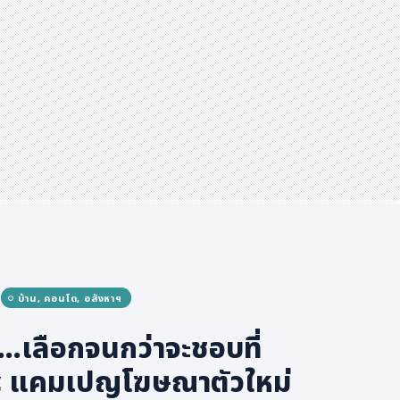
บ้าน, คอนโด, อสังหาฯ
น...เลือกจนกว่าจะชอบที่
 แคมเปญโฆษณาตัวใหม่