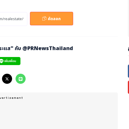
ต้องการจริง ๆ ซึ่งแคมเปญโฆษณาตัวใหม่นี้น่าจะเข้าถึงและแก้ปัญหาของลูกค้
ติม
คัดลอก
่าจะชอบ ที่ NocNoc"
นั้นเป็นการถ่ายทอดเรื่องราวผ่านหนังโฆษณา 2 ซี
ใจว่าผู้บริโภคทุกคนอยากเลือกของแต่งบ้านได้เยอะ และหลากหลาย พร้อมมีผู้ช่
 เพื่อให้ตอบโจทย์ไลฟ์สไตล์ และการเป็นอยู่ที่ตอบโจทย์ชีวิตพวกเขา ผ่าน K
กระแส" กับ
แกนคือ
เลือกสินค้าได้เยอะกว่า
@PRNewsThailand
500,000 รายการ, เลือกได้ตรงสไต
ด้ทุกที่ทุกเวลาจัดส่งทั่วไทย
ล์การแต่งบ้าน และเฟอร์นิเจอร์ที่ใช่ ผ่านลูกค้าชายที่เข้าไปหาซื้อโซฟาในร้า
้านของตนเองที่เป็นสไตล์ เรียบๆ ขาวๆ ซึ่งพนักงานขายนำเสนอชุดโซฟาหลุยส์ใ
 ทำให้บ้านดูแพงขึ้นมาทันที ทำให้ลูกค้าชายเลือกซื้อโซฟากลับมาไว้ที่บ้าน แ
องเลย ทำให้เขาต้องปวดหัวกับโซฟาและของแถมที่ได้รับมา สะท้อนถึงความชอ
มี AI ช่วยเลือกสินค้าได้ตามสไตล์คุณ และมีสินค้าเรื่องบ้านให้เลือกกว่า 50
ไม่ยาก