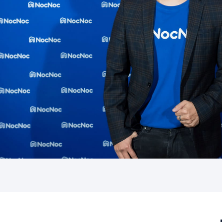
การเมือง
ราชการ, รัฐวิสาหกิจ
ธุรกิจ, สังคม
เศรษฐกิจ, การเงิน
การเกษตร
พลังงาน, สิ่งแวดล้อม
ยานยนต์
ขนส่ง
การงาน, อาชีพ
กิจกรรม
อบรมสัมมนา
เอเชีย
ภาษาอังกฤษ