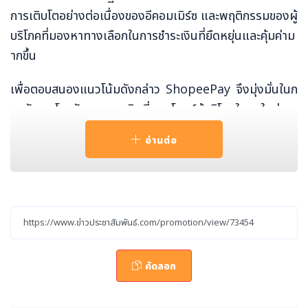
การเติบโตอย่างต่อเนื่องของอีคอมเมิร์ซ และพฤติกรรมของผู้
บริโภคที่มองหาทางเลือกในการชำระเงินที่ยืดหยุ่นและคุ้มค่าม
ากขึ้น
เพื่อตอบสนองแนวโน้มดังกล่าว ShopeePay จึงมุ่งมั่นในก
ารพัฒนาโซลูชันทางการเงินที่ตอบโจทย์ผู้บริโภคในยุคใหม่ แล
ะยึดมั่นในการพัฒนาประสบการณ์ในการชำระเงินของลูกค้าให้
อ่านต่อ
รวดเร็ว ปลอดภัย และคงไว้ซึ่งความสะดวกสบายของลูกค้าทุก
ท่าน SPayLater ช้อปก่อนจ่ายทีหลัง ซึ่งได้ เปิดให้บริการใน
ประเทศไทยภายใต้วัตถุประสงค์ในการเป็นทางเลือกในการชำร
ะเงินที่จะเข้ามาช่วยเพิ่มสภาพคล่องให้กับผู้บริโภค โดยเป็นบริ
การสินเชื่อวงเงินที่ลูกค้าสามารถใช้ช้อปบน Shopee โดยไม่มี
ขั้นต่ำหรือเงินดาวน์ หรือบัตรเครดิต โดย ผู้ที่สนใจสามารถส
คัดลอก
มัครใช้บริการ SPayLater ได้ง่าย ๆ ผ่านแอปพลิเคชัน Sho
peePay และ Shopee โดยสามารถเลือกสแกนจ่ายด้วย SP