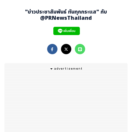
ayLater เมื่อชำระเงินทั้งในแอปพลิเคชัน Shopee และ ร้าน
ค้าทั่วไปที่รองรับ PromptPay QR Code, และ ShopeeP
"ข่าวประชาสัมพันธ์ ทันทุกกระแส" กับ
ay QR นอกจากนี้ ยังช่วยเพิ่มยอดขาย และโอกาสทางธุรกิจใ
@PRNewsThailand
ห้กับร้านค้าบน Shopee และพาร์ทเนอร์ร้านค้าของ Shope
ePay อีกด้วย
นายศุภวิทย์ หงส์อมรสิน ผู้อำนวยการอาวุโส บริษัท ช้อป
ปี้เพย์ (ประเทศไทย) จำกัด
กล่าวถึงภาพรวมของบริการ SP
ayLater ว่า “บริการ SPayLater ได้รับการตอบรับอย่างดีเยี่
ยมจากผู้ใช้งาน Shopee ทั่วประเทศ โดยมีอัตราการเติบโตสู
งขึ้นอย่างต่อเนื่องมาโดยตลอด ทั้งในแง่ของจำนวนผู้ใช้งาน
และจำนวนการทำธุรกรรม โดยอัตราการเติบโตนี้สะท้อนให้เห็
นถึงความเชื่อมั่น และความต้องการของผู้บริโภคที่กำลังมอง
หาวิธีชำระเงินที่ตอบโจทย์มากกว่าเดิม ทั้งในเรื่องของความยื
ดหยุ่น และการบริหารจัดการค่าใช้จ่ายในชีวิตประจำวันได้อย่า
งมีประสิทธิภาพ จากการวิเคราะห์ข้อมูลเชิงลึกของพฤติกรรม