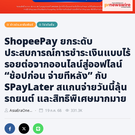
การเมือง
ราชการ, รัฐวิสาหกิจ
ข่าวประชาสัมพันธ์
โปรโมชั่น
ธุรกิจ, สังคม
เศรษฐกิจ, การเงิน
ShopeePay ยกระดับ
การเกษตร
ประสบการณ์การชำระเงินแบบไร้
พลังงาน, สิ่งแวดล้อม
รอยต่อจากออนไลน์สู่ออฟไลน์
ยานยนต์
“ช้อปก่อน จ่ายทีหลัง” กับ
ขนส่ง
SPayLater สแกนจ่ายวันนี้ลุ้น
การงาน, อาชีพ
รถยนต์ และสิทธิพิเศษมากมาย
กิจกรรม
อบรมสัมมนา
AsiaEraOne...
19 ก.ค. 68
331.3K
เอเชีย
ภาษาอังกฤษ