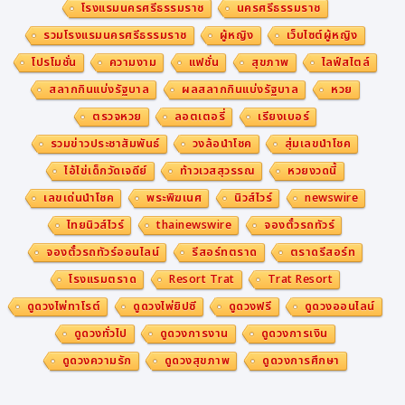
โรงแรมนครศรีธรรมราช
นครศรีธรรมราช
รวมโรงแรมนครศรีธรรมราช
ผู้หญิง
เว็บไซต์ผู้หญิง
โปรโมชั่น
ความงาม
แฟชั่น
สุขภาพ
ไลฟ์สไตล์
สลากกินแบ่งรัฐบาล
ผลสลากกินแบ่งรัฐบาล
หวย
ตรวจหวย
ลอตเตอรี่
เรียงเบอร์
รวมข่าวประชาสัมพันธ์
วงล้อนำโชค
สุ่มเลขนำโชค
ไอ้ไข่เด็กวัดเจดีย์
ท้าวเวสสุวรรณ
หวยงวดนี้
เลขเด่นนำโชค
พระพิฆเนศ
นิวส์ไวร์
newswire
ไทยนิวส์ไวร์
thainewswire
จองตั๋วรถทัวร์
จองตั๋วรถทัวร์ออนไลน์
รีสอร์ทตราด
ตราดรีสอร์ท
โรงแรมตราด
Resort Trat
Trat Resort
ดูดวงไพ่ทาโรต์
ดูดวงไพ่ยิปซี
ดูดวงฟรี
ดูดวงออนไลน์
ดูดวงทั่วไป
ดูดวงการงาน
ดูดวงการเงิน
ดูดวงความรัก
ดูดวงสุขภาพ
ดูดวงการศึกษา