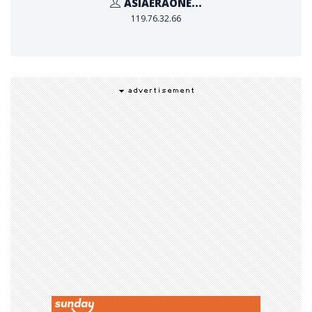
ASIAERAONE...
119.76.32.66
ShopeePay พร้อมเดินหน้าขยายช่องทางสู่ร้านค้าออฟไลน์
เพียงแค่สแกนจ่ายผ่านแอปพลิเคชัน ShopeePay หรือ Sh
opee และเลือกใช้การชำระเงินแบบ “ช้อปก่อน จ่ายทีหลัง” เพี
ยงสแกน PromptPay QR หรือ ShopeePay QR ในร้านค้
าทั่วประเทศที่เข้าร่วมรายการ มากกว่า 9 ล้านจุดทั่วประเทศไ
ทย ครอบคลุมทุกหมวดหมู่สินค้าที่หลากหลาย ไม่ว่าจะเป็น อิเ
ล็กทรอนิกส์ ความงาม แฟชั่น ร้านอาหาร ตลอดจนบริการต่า
ง ๆ สมัครใช้งานได้ง่าย ๆ ที่ http://shopee.co.th/splp
pqr
สิทธิประโยชน์ และข้อเสนอสุดพิเศษเมื่อใช้จ่ายผ่าน
SPa
yLater –
ลุ้นรับรถยนต์พร้อมข้อเสนอสุดพิเศษ
ShopeePay มอบความคุ้มค่ายิ่งกว่าให้กับผู้ใช้งาน SPayLa
ter ด้วยแคมเปญใหญ่ประจำปี! เพียงแค่สแกนจ่ายผ่าน SPa