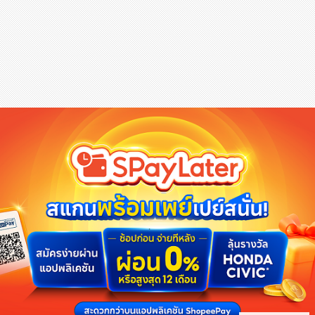
สุขภาพ
กีฬา
อาหาร, เครื่องดื่ม
ท่องเที่ยว
โรงแรม, ที่พัก
บ้าน, คอนโด, อสังหาฯ
ประกัน
สัตว์เลี้ยง
ไอที
โทรศัพท์มือถือ
เอไอ
การศึกษา
ศิลปะ, วัฒนธรรม
ศาสนา