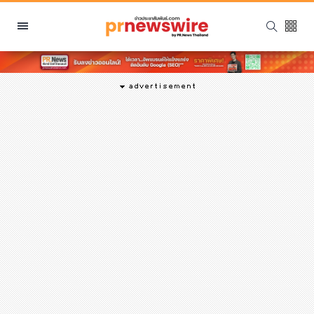
หมวดหมู่
พีอาร์ นิวส์ไวร์
สินค้า, บริการ
โปรโมชั่น
งานอีเว้นท์
รีวิว
บันเทิง
นักแสดง, นักร้อง, โมเดล
อินฟลูเอนเซอร์
ไลฟ์สไตล์
ความงาม
แฟชั่น