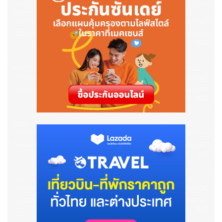
yLater บนแอปพลิเคชัน Shopee หรือ ShopeePay ระหว่
างวันที่ 16 กรกฎาคม – 30 กันยายน 2568 ก็มีสิทธิ์ลุ้นรับรา
งวัลใหญ่ “รถยนต์ Honda Civic” ให้คุณพร้อมขับกลับบ้านไ
ปเลยฟรี ๆ ดูรายละเอียดกิจกรรมเพิ่มเติมได้ที่ https://sho
pee.co.th/SPLScanPrize
เงื่อนไขการได้รับสิทธิ์ลุ้นรางวัล
ชำระเงินด้วย SPayLater บนแอปพลิเคชัน ShopeeP
ay รับ 2 สิทธิ์ต่อคำสั่งซื้อ
ชำระเงินผ่าน SPayLater บนแอปพลิเคชัน Shopee
รับ 1 สิทธิ์ต่อคำสั่งซื้อ
นอกจากนี้ ShopeePay ยังได้ร่วมมือกับพันธมิตรทางธุรกิจ
ที่หลากหลาย เพื่อมอบสิทธิประโยชน์เพิ่มเติมให้แค่ลูกค้า อาทิ
ส่วนลดพิเศษ โปรโมชันเฉพาะกิจ และเครดิตเงินคืน สำหรับผู้
ที่เลือกใช้ SPayLater เพื่อช่วยส่งเสริมการวางแผนการจับจ่