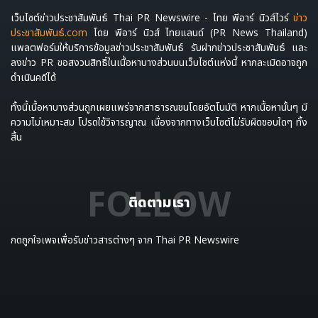
เว็บไซต์ข่าวประชาสัมพันธ์ Thai PR Newswire - ไทย พีอาร์ นิวส์ไวร์
ข่าว
ประชาสัมพันธ์.com
โดย พีอาร์ นิวส์ ไทยแลนด์ (PR News Thailand)
แพลตฟอร์มให้บริการข้อมูลข่าวประชาสัมพันธ์ รับฝากข่าวประชาสัมพันธ์ และ
ลงข่าว PR ขอสงวนสิทธิ์ในเนื้อหาบางส่วนบนเว็บไซต์แห่งนี้ หากละเมิดอาจถูก
ดำเนินคดีได้
ทั้งนี้เนื้อหาบางส่วนถูกเผยแพร่จากสาธารณชนโดยอัตโนมัติ หากเนื้อหานั้นๆ มี
ความไม่เหมาะสม โปรดใช้วิจารญาณ เนื่องจากทางเว็บไซต์ไม่รับผิดชอบใดๆ ทั้ง
สิ้น
FOLLOW
ติดตามเรา
กดถูกใจเพจเพื่อรับข่าวสารต่างๆ จาก Thai PR Newswire