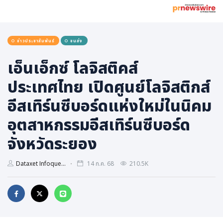
การเมือง
ราชการ, รัฐวิสาหกิจ
ข่าวประชาสัมพันธ์
ขนส่ง
ธุรกิจ, สังคม
เศรษฐกิจ, การเงิน
เอ็นเอ็กซ์ โลจิสติคส์
การเกษตร
ประเทศไทย เปิดศูนย์โลจิสติกส์
พลังงาน, สิ่งแวดล้อม
อีสเทิร์นซีบอร์ดแห่งใหม่ในนิคม
ยานยนต์
อุตสาหกรรมอีสเทิร์นซีบอร์ด
ขนส่ง
จังหวัดระยอง
การงาน, อาชีพ
กิจกรรม
Dataxet Infoque...
14 ก.ค. 68
210.5K
อบรมสัมมนา
เอเชีย
ภาษาอังกฤษ