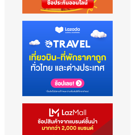
*3: ระบบบริหารจัดการสินค้าคงคลังที่ซัพพลายเออร์ (ผู้จัดจ
ำหน่าย) จะเป็นผู้รับผิดชอบในการจัดการสินค้าคงคลังและด
ำเนินการสั่งซื้อเพื่อเติมสินค้าในนามของลูกค้า
เกี่ยวกับเอ็นเอ็กซ์ กรุ๊ป : https://drive.google.com/file/
d/1mbvBL6C8THZNrR5LREgGeafNkEdaAmV-/vie
w?usp=drive_link
เว็บไซต์อย่างเป็นทางการ : https://www.nipponexpres
s.com/
บัญชีลิงด์อินอย่างเป็นทางการ : https://www.linkedin.c
om/company/nippon-express-group/
ที่มา : นิปปอน เอ็กซ์เพรส โฮลดิงส์ อิงค์
โพสต์ : บริษัท ดาต้าเซ็ต จำกัด