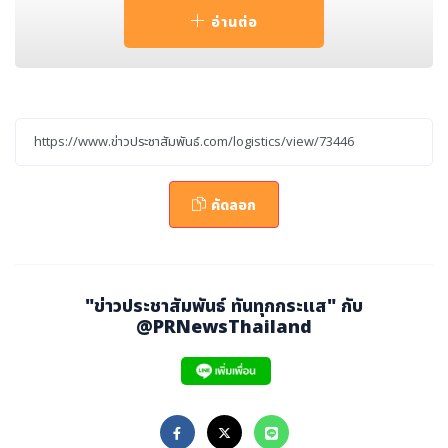
XPRESS HOLDINGS, INC.) ได้เปิดศูนย์โลจิสติกส์อีสเทิร์น
อ่านต่อ
ซีบอร์ดแห่งใหม่ เมื่อวันอังคารที่ 1 กรกฎาคม ที่ผ่านมา ในนิค
มอุตสาหกรรมอีสเทิร์นซีบอร์ด (ESIE) จังหวัดระยอง ทางภา
คตะวันออกของประเทศไทย
คัดลอก
"ข่าวประชาสัมพันธ์ ทันทุกกระแส" กับ
@PRNewsThailand
โลโก้ : https://drive.google.com/file/d/1dqm0
cxpYamnvMUra1AGXMuGlX932Z353/view?u
sp=drive_link