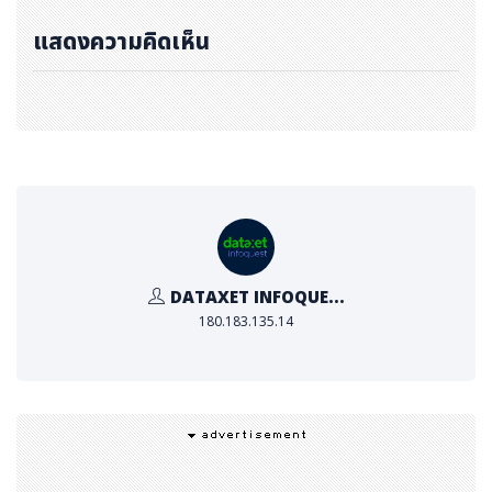
ผลให้ความต้องการด้านโลจิสติกส์เพิ่มขึ้นอย่างรวดเร็ว เพื่อเ
แสดงความคิดเห็น
ตรียมพร้อมสำหรับซัพพลายเชนใหม่ ๆ ที่จะเกิดขึ้นในอนาคต
ESIE นับเป็นศูนย์รวมอุตสาหกรรมที่ใหญ่ที่สุดในจังหวัดระยอ
ง มีผู้ผลิตทั้งจากญี่ปุ่นและนานาชาติรวมกันกว่า 500 ราย แ
ละด้วยการพัฒนานิคมอุตสาหกรรมอื่น ๆ ในบริเวณใกล้เคียง
ทำให้ ESIE พร้อมเข้ามามีบทบาทสำคัญในซัพพลายเชนระยอ
ง
ศูนย์โลจิสติกส์อีสเทิร์นซีบอร์ดที่เพิ่งเปิดดำเนินการนี้ ตั้งอยู่ใ
นพื้นที่ที่เป็นศูนย์กลางในซัพพลายเชนของลูกค้า เพื่อส่งมอบ
DATAXET INFOQUE...
บริการโลจิสติกส์ที่เหมาะสมที่สุดแก่บริษัทในกลุ่มขนส่ง เทคโน
180.183.135.14
โลยี และธุรกิจอื่น ๆ โดยเอ็นเอ็กซ์ กรุ๊ป ( NX Group) อาศัย
ความได้เปรียบด้านทำเลที่ตั้งนี้ เพื่อให้รองรับความต้องการด้
านโลจิสติกส์ที่ซับซ้อนได้ เช่น ระบบทันเวลาพอดี (JIT) (*2) แ
ละระบบการบริหารคลังสินค้าโดยผู้ขาย (VMI) (*3)