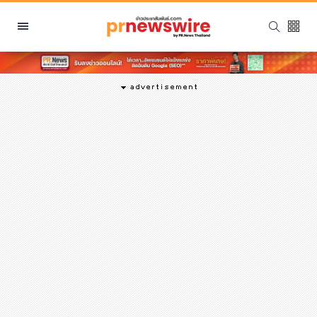
หมวดหมู่
พีอาร์ นิวส์ไวร์
สินค้า, บริการ
โปรโมชั่น
งานอีเว้นท์
รีวิว
บันเทิง
นักแสดง, นักร้อง, โมเดล
อินฟลูเอนเซอร์
ไลฟ์สไตล์
ความงาม
แฟชั่น