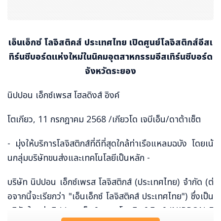
เอ็นเอ็กซ์ โลจิสติคส์ ประเทศไทย เปิดศูนย์โลจิสติกส์อีสเ
ทิร์นซีบอร์ดแห่งใหม่ในนิคมอุตสาหกรรมอีสเทิร์นซีบอร์ด
จังหวัดระยอง
นิปปอน เอ็กซ์เพรส โฮลดิงส์ อิงค์
โตเกียว, 11 กรกฎาคม 2568 /เกียวโด เจบีเอ็น/ดาต้าเซ็ต
- มุ่งให้บริการโลจิสติกส์ที่ดีที่สุดใกล้ท่าเรือแหลมฉบัง โดยเน้
นกลุ่มบริษัทขนส่งและเทคโนโลยีเป็นหลัก -
บริษัท นิปปอน เอ็กซ์เพรส โลจิสติกส์ (ประเทศไทย) จำกัด (ต่
อจากนี้จะเรียกว่า "เอ็นเอ็กซ์ โลจิสติคส์ ประเทศไทย") ซึ่งเป็น
บริษัทในกลุ่มนิปปอน เอ็กซ์เพรส โฮลดิงส์ อิงค์ (NIPPON E