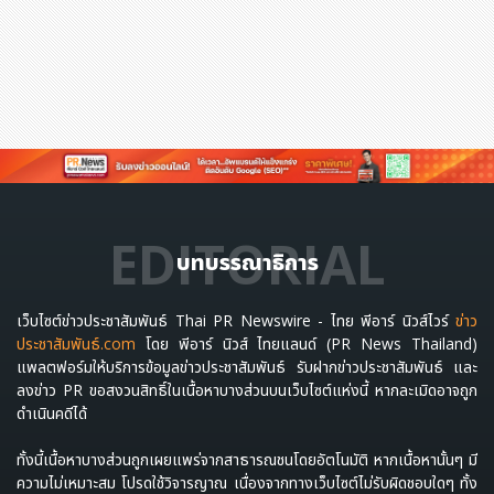
EDITORIAL
บทบรรณาธิการ
เว็บไซต์ข่าวประชาสัมพันธ์ Thai PR Newswire - ไทย พีอาร์ นิวส์ไวร์
ข่าว
ประชาสัมพันธ์.com
โดย พีอาร์ นิวส์ ไทยแลนด์ (PR News Thailand)
แพลตฟอร์มให้บริการข้อมูลข่าวประชาสัมพันธ์ รับฝากข่าวประชาสัมพันธ์ และ
ลงข่าว PR ขอสงวนสิทธิ์ในเนื้อหาบางส่วนบนเว็บไซต์แห่งนี้ หากละเมิดอาจถูก
ดำเนินคดีได้
ทั้งนี้เนื้อหาบางส่วนถูกเผยแพร่จากสาธารณชนโดยอัตโนมัติ หากเนื้อหานั้นๆ มี
ความไม่เหมาะสม โปรดใช้วิจารญาณ เนื่องจากทางเว็บไซต์ไม่รับผิดชอบใดๆ ทั้ง