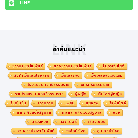
LINE
LINK
คำค้นแนะนำ
ข่าวประชาสัมพันธ์
ฝากข่าวประชาสัมพันธ์
รับทำเว็บไซต์
รับทำเว็บไซต์โรงแรม
เว็บเซลเพจ
เว็บเซลเพจโรงแรม
โรงแรมนครศรีธรรมราช
นครศรีธรรมราช
รวมโรงแรมนครศรีธรรมราช
ผู้หญิง
เว็บไซต์ผู้หญิง
โปรโมชั่น
ความงาม
แฟชั่น
สุขภาพ
ไลฟ์สไตล์
สลากกินแบ่งรัฐบาล
ผลสลากกินแบ่งรัฐบาล
หวย
ตรวจหวย
ลอตเตอรี่
เรียงเบอร์
รวมข่าวประชาสัมพันธ์
วงล้อนำโชค
สุ่มเลขนำโชค