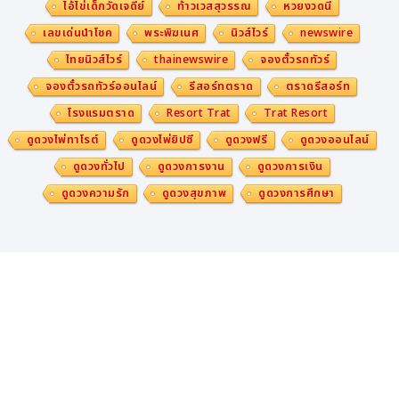
ไอ้ไข่เด็กวัดเจดีย์
ท้าวเวสสุวรรณ
หวยงวดนี้
เลขเด่นนำโชค
พระพิฆเนศ
นิวส์ไวร์
newswire
ไทยนิวส์ไวร์
thainewswire
จองตั๋วรถทัวร์
จองตั๋วรถทัวร์ออนไลน์
รีสอร์ทตราด
ตราดรีสอร์ท
โรงแรมตราด
Resort Trat
Trat Resort
ดูดวงไพ่ทาโรต์
ดูดวงไพ่ยิปซี
ดูดวงฟรี
ดูดวงออนไลน์
ดูดวงทั่วไป
ดูดวงการงาน
ดูดวงการเงิน
ดูดวงความรัก
ดูดวงสุขภาพ
ดูดวงการศึกษา