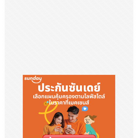
ทั้งนี้ เอ็นเอ็กซ์ กรุ๊ป พร้อมเดินหน้าสนับสนุนธุรกิจของลูกค้าอ
ย่างต่อเนื่องด้วยบริการโลจิสติกส์ เพื่อสร้างสรรค์แพลตฟอร์
มโลจิสติกส์คุณภาพสูงในระดับสากล
ข้อมูลคลังสินค้า: https://drive.google.com/file/d/1X
4q0WCmSGuWk4dhe09bzyIKtXyNgIxoK/view?usp
=drive_link
*1: เขตเศรษฐกิจพิเศษที่รัฐบาลไทยกำหนดขึ้นใน 3 จังหวัดภ
าคตะวันออก (ฉะเชิงเทรา ชลบุรี และระยอง) เพื่อให้เป็นแกนห
ลักของยุทธศาสตร์ชาติ "ประเทศไทย 4.0" โดยมีเป้าหมายเพื่
อยกระดับโครงสร้างอุตสาหกรรมของประเทศ ด้วยการดึงดูด
บริษัทต่างชาติเข้ามาลงทุน ปรับปรุงโครงสร้างพื้นฐาน และม
อบสิทธิประโยชน์ทางภาษี
*2: ระบบโลจิสติกส์ที่ส่งมอบสิ่งที่ลูกค้าต้องการ เมื่อลูกค้าต้อ
งการ และในปริมาณที่ลูกค้าต้องการ