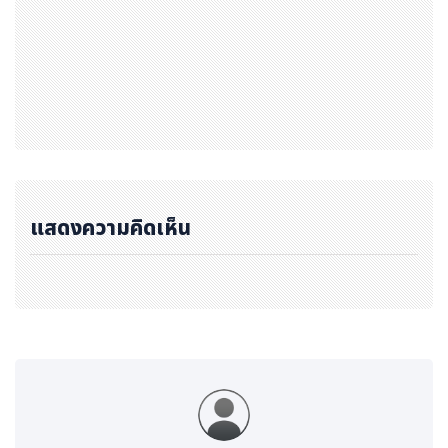
องโครว์ลีย์สำหรับ "ท่าเรือแห่งอนาคต" ที่แสดงให้เห็น
ว่าเราสามารถบูรณาการเทคโนโลยีการปล่อยมลพิษเป็น
ศูนย์และการปล่อยมลพิษต่ำเพื่อเพิ่มสมรรถนะ ยกระดับ
ประสิทธิภาพ และลดผลกระทบต่อสภาพอากาศของโคร
งสร้างพื้นฐานของท่าเรือได้อย่างไร
บรรลุ 40% ของการใช้จ่ายในการจัดซื้อกับซัพพลายเออ
ร์ธุรกิจขนาดเล็ก ซึ่งทำได้เกินเป้าหมายที่ตั้งไว้ในปี 257
3
ร่วมมือกับเอ็นจีโอ, กลุ่มอุตสาหกรรม และบริษัทต่าง ๆ
แสดงความคิดเห็น
เพื่อสนับสนุนกลยุทธ์ด้านความยั่งยืนในสหรัฐและในทวี
ปอเมริกากลาง ตัวอย่างเช่น โครว์ลีย์ได้ร่วมมือกับอีโคว
าดิส (EcoVadis) เพื่อประเมินแนวทางปฏิบัติด้านความ
ยั่งยืนของซัพพลายเออร์ทั่วทั้งห่วงโซ่คุณค่าเพื่อสนับส
นุนการพัฒนาที่ยั่งยืน
"เมื่อมองย้อนกลับไปในปี 2565 เราภูมิใจในสิ่งที่เราได้ทำสำเร็
จ และรู้ว่ายังมีสิ่งที่ต้องทำอีกมาก เพื่อสร้างผลกระทบให้กับพ