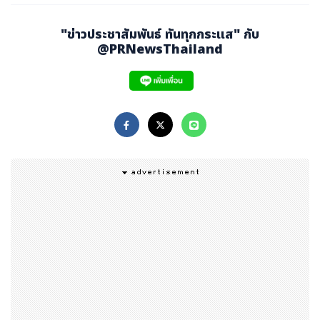
การเผยแพร่เป้าหมายการลดการปล่อยมลพิษในระยะสั้
นและผลลัพธ์เบื้องต้นไปสู่เป้าหมายระยะยาวเพื่อให้บรร
"ข่าวประชาสัมพันธ์ ทันทุกกระแส" กับ
@PRNewsThailand
ลุเป้าหมายการปล่อยก๊าซสุทธิเป็นศูนย์ภายในปี 2593
แผน DE&I อย่างเป็นทางการ รวมถึงกลยุทธ์และเป้าห
มายการเพิ่มตัวแทนพนักงานผู้หญิง, พนักงานกลุ่ม L
GBTQ+ และพนักงานผิวดำ
ก่อตั้งโครว์ลีย์ วินด์ เซอร์วิสเซส (Crowley Wind Ser
vices) ซึ่งเป็นหน่วยธุรกิจใหม่ที่สนับสนุนการพัฒนาพลั
งงานลมนอกชายฝั่ง ทางโครว์ลีย์มีแผนสำหรับการพัฒ
นาพลังงานลมนอกชายฝั่งในเมืองซาเลมของรัฐแมสซา
ชูเซตส์ และอ่าวฮุมโบลดต์ของรัฐแคลิฟอร์เนีย และกำลั
งสร้างเรือในการดำเนินการและซ่อมบำรุงกังหันลมที่ติ
ดตั้งในทะเลสำหรับอุตสาหกรรมพลังงานลม
ได้รับเงินสนับสนุน 14.6 ล้านดอลลาร์เพื่อเปลี่ยนสถานี
แจ็กซ์พอร์ต (JAXPORT) ให้หันมาใช้พลังงานไฟฟ้าและ
ลดการปล่อยมลพิษ ซึ่งถือว่ามีส่วนสนับสนุนวิสัยทัศน์ข