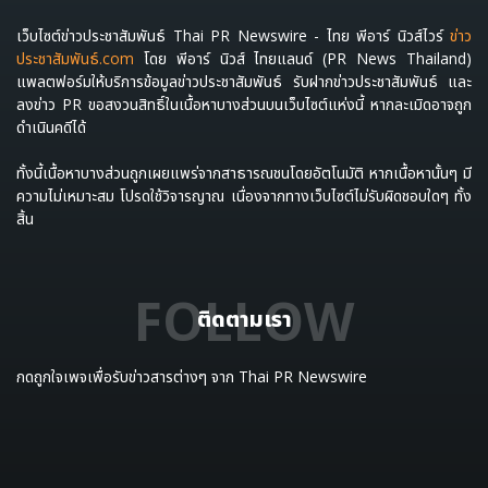
เว็บไซต์ข่าวประชาสัมพันธ์ Thai PR Newswire - ไทย พีอาร์ นิวส์ไวร์
ข่าว
ประชาสัมพันธ์.com
โดย พีอาร์ นิวส์ ไทยแลนด์ (PR News Thailand)
แพลตฟอร์มให้บริการข้อมูลข่าวประชาสัมพันธ์ รับฝากข่าวประชาสัมพันธ์ และ
ลงข่าว PR ขอสงวนสิทธิ์ในเนื้อหาบางส่วนบนเว็บไซต์แห่งนี้ หากละเมิดอาจถูก
ดำเนินคดีได้
ทั้งนี้เนื้อหาบางส่วนถูกเผยแพร่จากสาธารณชนโดยอัตโนมัติ หากเนื้อหานั้นๆ มี
ความไม่เหมาะสม โปรดใช้วิจารญาณ เนื่องจากทางเว็บไซต์ไม่รับผิดชอบใดๆ ทั้ง
สิ้น
FOLLOW
ติดตามเรา
กดถูกใจเพจเพื่อรับข่าวสารต่างๆ จาก Thai PR Newswire