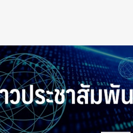
สุขภาพ
กีฬา
อาหาร, เครื่องดื่ม
ท่องเที่ยว
โรงแรม, ที่พัก
บ้าน, คอนโด, อสังหาฯ
ประกัน
สัตว์เลี้ยง
ไอที
โทรศัพท์มือถือ
เอไอ
การศึกษา
ศิลปะ, วัฒนธรรม
ศาสนา