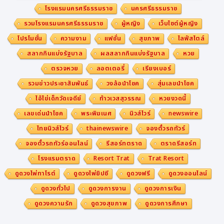
โรงแรมนครศรีธรรมราช
นครศรีธรรมราช
รวมโรงแรมนครศรีธรรมราช
ผู้หญิง
เว็บไซต์ผู้หญิง
โปรโมชั่น
ความงาม
แฟชั่น
สุขภาพ
ไลฟ์สไตล์
สลากกินแบ่งรัฐบาล
ผลสลากกินแบ่งรัฐบาล
หวย
ตรวจหวย
ลอตเตอรี่
เรียงเบอร์
รวมข่าวประชาสัมพันธ์
วงล้อนำโชค
สุ่มเลขนำโชค
ไอ้ไข่เด็กวัดเจดีย์
ท้าวเวสสุวรรณ
หวยงวดนี้
เลขเด่นนำโชค
พระพิฆเนศ
นิวส์ไวร์
newswire
ไทยนิวส์ไวร์
thainewswire
จองตั๋วรถทัวร์
จองตั๋วรถทัวร์ออนไลน์
รีสอร์ทตราด
ตราดรีสอร์ท
โรงแรมตราด
Resort Trat
Trat Resort
ดูดวงไพ่ทาโรต์
ดูดวงไพ่ยิปซี
ดูดวงฟรี
ดูดวงออนไลน์
ดูดวงทั่วไป
ดูดวงการงาน
ดูดวงการเงิน
ดูดวงความรัก
ดูดวงสุขภาพ
ดูดวงการศึกษา