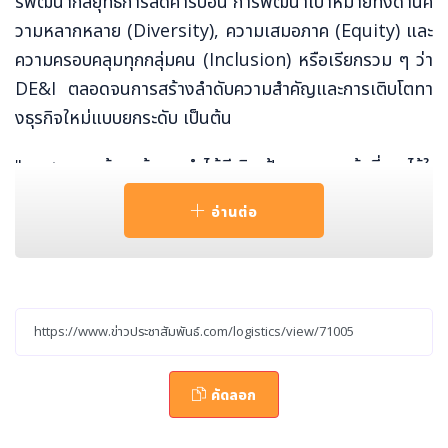
รพัฒนากลยุทธ์การลดคาร์บอน การพัฒนาเป้าหมายทั้งด้านค
วามหลากหลาย (Diversity), ความเสมอภาค (Equity) และ
ความครอบคลุมทุกกลุ่มคน (Inclusion) หรือเรียกรวม ๆ ว่า
DE&I ตลอดจนการสร้างลำดับความสำคัญและการเติบโตทา
งธุรกิจใหม่แบบยกระดับ เป็นต้น
"เราสามารถก้าวหน้าและทำได้ดีเกินเป้าหมายบางข้อที่วางไว้ใ
นรายงานฉบับแรกของเรา" คุณทอม โครว์ลีย์ (Tom Crowl
อ่านต่อ
ey) ประธานและซีอีโอกล่าว "ปีนี้เป็นเรื่องเกี่ยวกับบุคลากรของ
เรา ซึ่งเรารับฟังความคิดเห็นและดำเนินการเพื่อสร้างวัฒนธ
รรมองค์กรที่แข็งแกร่งต่อไป ความก้าวหน้าที่เราทำได้ในเวลา
เพียงหนึ่งปีบ่งบอกถึงความทุ่มเทและวิสัยทัศน์ของพนักงาน
ซึ่งสอดคล้องกับความสำคัญของประเด็นเหล่านี้ที่มีต่อธุรกิจ,
ลูกค้า และพันธมิตรรายอื่น ๆ ของเรา"
คัดลอก
ไฮไลต์จากรายงานความยั่งยืนประจำปี 2565 มีดังนี้: