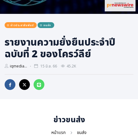
การเมือง
ราชการ, รัฐวิสาหกิจ
ข่าวประชาสัมพันธ์
ขนส่ง
ธุรกิจ, สังคม
เศรษฐกิจ, การเงิน
รายงานความยั่งยืนประจำปี
การเกษตร
ฉบับที่ 2 ของโครว์ลีย์
พลังงาน, สิ่งแวดล้อม
iqmedia...
15 มิ.ย. 66
45.2K
ยานยนต์
ขนส่ง
การงาน, อาชีพ
กิจกรรม
อบรมสัมมนา
ข่าวขนส่ง
เอเชีย
ภาษาอังกฤษ
หน้าแรก
ขนส่ง