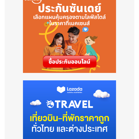
7,000 คนในทั่วโลก ซึ่งเป็นการจ้างเจ้าหน้าที่ในเรือทะเลสัญช
าติสหรัฐมากกว่าบริษัทอื่นใด บริษัทโครว์ลีย์ได้ลงทุนกว่า 3.2
พันล้านดอลลาร์ในด้านการขนส่งทางทะเล ซึ่งเป็นกระดูกสันห
ลังของการค้าและระบบเศรษฐกิจโลก ในฐานะเจ้าของและผู้ดำ
เนินการเรือและผู้ให้บริการระดับโลกที่มีการพัฒนานวัตกรรม
มานานกว่า 130 ปี ประกอบกับพันธกิจด้านความยั่งยืน บริษัท
จึงให้บริการลูกค้าใน 36 ประเทศและดินแดนเกาะผ่าน 5 หน่ว
ยธุรกิจ ได้แก่ โครว์ลีย์ โลจิสติกส์ (Crowley Logistics), โค
รว์ลีย์ ชิปปิง (Crowley Shipping), โครว์ลีย์ กัฟเวิร์นเมนต์
โซลูชันส์ (Crowley Government Solutions), โครว์ลีย์ วิ
นด์ เซอร์วิสเซส (Crowley Wind Services) และโครว์ลีย์ ฟู
เอลส์ (Crowley Fuels) ดูข้อมูลเพิ่มเติมเกี่ยวกับโครว์ลีย์, ห
น่วยธุรกิจ และบริษัทย่อยได้ที่ www.crowley.com
รูปภาพ - https://mma.prnewswire.com/media/20