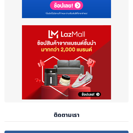
99251/Crowley_annual_Sustainability_Report.jpg
โลโก้ - https://mma.prnewswire.com/media/1931
889/crowley_Logo.jpg
ติดตามเรา