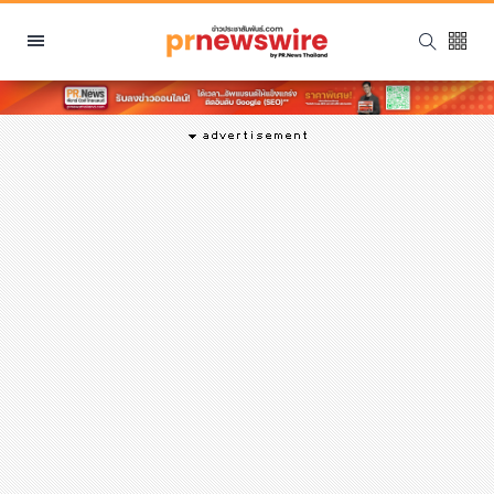
หมวดหมู่
พีอาร์ นิวส์ไวร์
สินค้า, บริการ
โปรโมชั่น
งานอีเว้นท์
รีวิว
บันเทิง
นักแสดง, นักร้อง, โมเดล
อินฟลูเอนเซอร์
ไลฟ์สไตล์
ความงาม
แฟชั่น