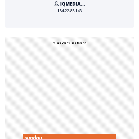
นักงานและชุมชนที่เราให้บริการ" คุณมีแกน แอตคินสัน (Me
IQMEDIA...
aghan Atkinson) รองประธานฝ่ายความยั่งยืนของโครว์ลีย์
184.22.88.143
กล่าว "เส้นทางข้างหน้าของเราจะผนวกความยั่งยืนไว้ในการ
ดำเนินงานประจำวันของเรา พร้อมกับสร้างสรรค์บริการและโ
ซลูชันที่เป็นนวัตกรรมเพื่อช่วยนำไปสู่การลดคาร์บอนในอุตสา
หกรรมการเดินเรือ"
อ่านรายงานความยั่งยืนประจำปี 2565 ของโครว์ลีย์ ได้ที่ ww
w.crowley.com/sustainability
เกี่ยวกับโครว์ลีย์
โครว์ลีย์ (Crowley) เป็นบริษัทเอกชนสัญชาติสหรัฐที่เป็นเจ้า
ของและดำเนินการด้านโซลูชันการเดินเรือ, พลังงาน และโลจิ
สติกส์ โดยให้บริการแก่ภาคพาณิชยกรรมและภาครัฐ มีรายรับ
ต่อปีกว่า 3.4 พันล้านดอลลาร์ มีเรือกว่า 170 ลำ ซึ่งส่วนใหญ่
อยู่ในกองเรือโจนส์ แอ็คท์ (Jones Act) และมีพนักงานราว