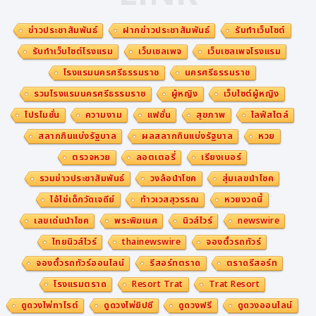
ข่าวประชาสัมพันธ์
ฝากข่าวประชาสัมพันธ์
รับทำเว็บไซต์
รับทำเว็บไซต์โรงแรม
เว็บเซลเพจ
เว็บเซลเพจโรงแรม
โรงแรมนครศรีธรรมราช
นครศรีธรรมราช
รวมโรงแรมนครศรีธรรมราช
ผู้หญิง
เว็บไซต์ผู้หญิง
โปรโมชั่น
ความงาม
แฟชั่น
สุขภาพ
ไลฟ์สไตล์
สลากกินแบ่งรัฐบาล
ผลสลากกินแบ่งรัฐบาล
หวย
ตรวจหวย
ลอตเตอรี่
เรียงเบอร์
รวมข่าวประชาสัมพันธ์
วงล้อนำโชค
สุ่มเลขนำโชค
ไอ้ไข่เด็กวัดเจดีย์
ท้าวเวสสุวรรณ
หวยงวดนี้
เลขเด่นนำโชค
พระพิฆเนศ
นิวส์ไวร์
newswire
ไทยนิวส์ไวร์
thainewswire
จองตั๋วรถทัวร์
จองตั๋วรถทัวร์ออนไลน์
รีสอร์ทตราด
ตราดรีสอร์ท
โรงแรมตราด
Resort Trat
Trat Resort
ดูดวงไพ่ทาโรต์
ดูดวงไพ่ยิปซี
ดูดวงฟรี
ดูดวงออนไลน์