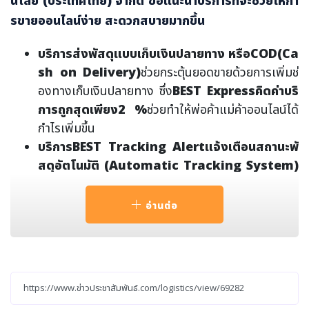
นโลยี (ประเทศไทย) จำกัด ขอแนะนำบริการที่จะช่วยให้กา
รขายออนไลน์ง่าย สะดวกสบายมากขึ้น
บริการส่งพัสดุแบบเก็บเงินปลายทาง หรือ
COD(Ca
sh on Delivery)
ช่วยกระตุ้นยอดขายด้วยการเพิ่มช่
องทางเก็บเงินปลายทาง ซึ่ง
BEST Express
คิดค่าบริ
การถูกสุดเพียง
2 %
ช่วยทำให้พ่อค้าแม่ค้าออนไลน์ได้
กำไรเพิ่มขึ้น
บริการ
BEST Tracking Alertแจ้งเตือนสถานะพั
สดุอัตโนมัติ (Automatic Tracking System)
แบบReal-timeผ่านLINE Official Accountซึ่งเชื่อม
ต่อAPI (Application Programming Interface)
อ่านต่อ
ระบบขนส่งเข้ากับระบบหลังบ้านของLINE Official Ac
countเพื่อให้ระบบAIหลังบ้านเป็นตัวAlertแจ้งเตือนส
ถานะพัสดุที่จัดส่งทั้งผู้ส่งและผู้รับในแต่ละครั้งอย่างถูก
ต้องและแม่นยำ สามารถตอบโจทย์พ่อค้าแม่ค้าออนไลน์
หรือลูกค้าทั่วไปในการช่วยแจ้งเตือนสถานะพัสดุอัตโนมั