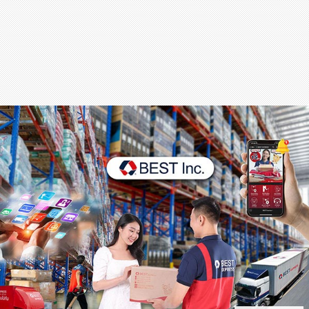
สุขภาพ
กีฬา
อาหาร, เครื่องดื่ม
ท่องเที่ยว
โรงแรม, ที่พัก
บ้าน, คอนโด, อสังหาฯ
ประกัน
สัตว์เลี้ยง
ไอที
โทรศัพท์มือถือ
เอไอ
การศึกษา
ศิลปะ, วัฒนธรรม
ศาสนา