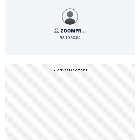
สามารถใช้บริการ
BEST Cross border
ที่มีเครือข่ายเชื่อมต่
อในภูมิภาคเอาเชียตะวันออกเฉียงใต้และครอบคลุมทั่วเอเชีย ร
วมถึงบริการBEST Fast Cargo (เบสท์ ฟาสต์ คาร์โก้) บริกา
ZOOMPR...
รส่งสินค้าขนาดใหญ่ระหว่างประเทศที่กำลังจะเปิดให้บริการเร็
58.10.50.84
ว ๆ นี้ ถือเป็นช่องทางขยายธุรกิจ เพิ่มโอกาสสร้างผลกำไรให้
พ่อค้าแม่ค้าออนไลน์ได้อีกทางหนึ่ง
เบสท์ (
BEST Inc.)
ที่เดียวจบครบทุกความต้องการด้านโล
จิสติกส์และอีคอมเมิร์ซ สำหรับพ่อค้าแม่ค้าออนไลน์ที่สนใ
จ สามารถเยี่ยมชมเว็บไซต์ได้ที่
https://www.best-in
c.co.th/
หรือสอบถามข้อมูลเพิ่มเติมโทร
02-108-8000