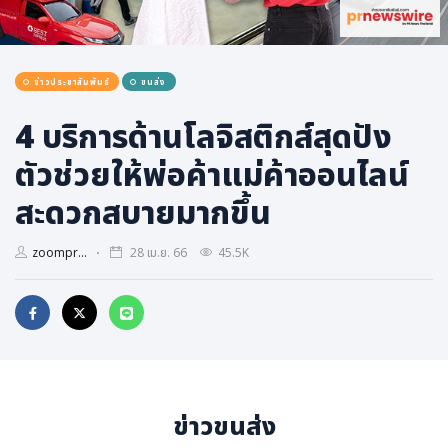
การเมือง
ราชการ, รัฐวิสาหกิจ
ข่าวประชาสัมพันธ์
ขนส่ง
ธุรกิจ, สังคม
เศรษฐกิจ, การเงิน
4 บริการด้านโลจิสติกส์สุดปัง
การเกษตร
ตัวช่วยให้พ่อค้าแม่ค้าออนไลน์
พลังงาน, สิ่งแวดล้อม
สะดวกสบายมากขึ้น
ยานยนต์
zoompr...
28 เม.ย. 66
45.5K
ขนส่ง
การงาน, อาชีพ
กิจกรรม
อบรมสัมมนา
เอเชีย
ข่าวขนส่ง
ภาษาอังกฤษ