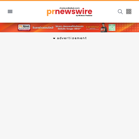
หมวดหมู่
พีอาร์ นิวส์ไวร์
สินค้า, บริการ
โปรโมชั่น
งานอีเว้นท์
รีวิว
บันเทิง
นักแสดง, นักร้อง, โมเดล
อินฟลูเอนเซอร์
ไลฟ์สไตล์
ความงาม
แฟชั่น