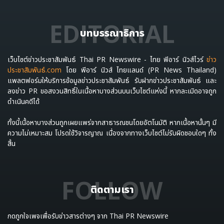
EDITORIAL
บทบรรณาธิการ
เว็บไซต์ข่าวประชาสัมพันธ์ Thai PR Newswire - ไทย พีอาร์ นิวส์ไวร์
ข่าว
ประชาสัมพันธ์.com
โดย พีอาร์ นิวส์ ไทยแลนด์ (PR News Thailand)
แพลตฟอร์มให้บริการข้อมูลข่าวประชาสัมพันธ์ รับฝากข่าวประชาสัมพันธ์ และ
ลงข่าว PR ขอสงวนสิทธิ์ในเนื้อหาบางส่วนบนเว็บไซต์แห่งนี้ หากละเมิดอาจถูก
ดำเนินคดีได้
ทั้งนี้เนื้อหาบางส่วนถูกเผยแพร่จากสาธารณชนโดยอัตโนมัติ หากเนื้อหานั้นๆ มี
ความไม่เหมาะสม โปรดใช้วิจารญาณ เนื่องจากทางเว็บไซต์ไม่รับผิดชอบใดๆ ทั้ง
สิ้น
FOLLOW
ติดตามเรา
กดถูกใจเพจเพื่อรับข่าวสารต่างๆ จาก Thai PR Newswire