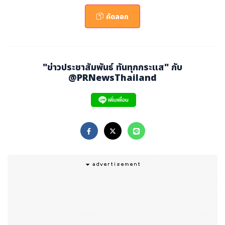
ติได้ทุกที่ทุกเวลาที่พัสดุกำลังเดินทางไปจัดส่งยังสถาน
ที่ต่าง ๆ ตั้งแต่ต้นทางไปจนถึงปลายทาง
คัดลอก
บริการรับ-ส่งพัสดุชิ้นใหญ่ได้สูงสุด
100กิโลกรัม
(น้
ำหนักจริง) ที่มีขนาดพัสดุทั้ง 3 ด้าน (กว้าง + ยาว +
สูง) รวมกันแล้วไม่เกิน600 เซนติเมตร หรือมีขนาดด้าน
"ข่าวประชาสัมพันธ์ ทันทุกกระแส" กับ
@PRNewsThailand
ใดด้านหนึ่งต้องไม่เกิน200 เซนติเมตร สำหรับพ่อค้าแ
ม่ค้าออนไลน์ที่ต้องการส่งพัสดุขนาดใหญ่
บริการ
BEST SOFTWARE (เบสท์ ซอฟต์แวร์)บริกา
รโซลูชันดิจิทัลแบบครบวงจร ได้แก่
-ezOrder(
อีซี่ออเดอร์)
ซอฟต์แวร์จัดการคำสั่งซื้อสินค้าใน
การพิมพ์ใบจัดส่งแบบอัจฉริยะเชื่อมต่อโดยตรงกับแพลตฟอร์
มหลักอย่าง Shopee, Lazada, Facebookliveและอื่น ๆ
-
ezShop(อีซี่ช้อป)
เป็นERPที่ช่วยจัดการคำสั่งซื้อหลายช่อง
ทางแบบครบวงจรในที่เดียวแบบOne-Stop Serviceเหมาะ