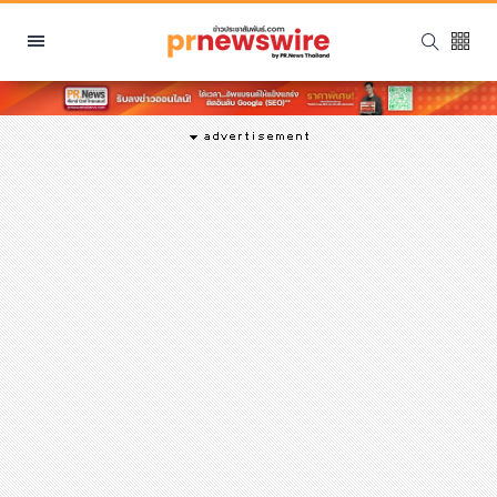
หมวดหมู่
พีอาร์ นิวส์ไวร์
สินค้า, บริการ
โปรโมชั่น
งานอีเว้นท์
รีวิว
บันเทิง
นักแสดง, นักร้อง, โมเดล
อินฟลูเอนเซอร์
ไลฟ์สไตล์
ความงาม
แฟชั่น