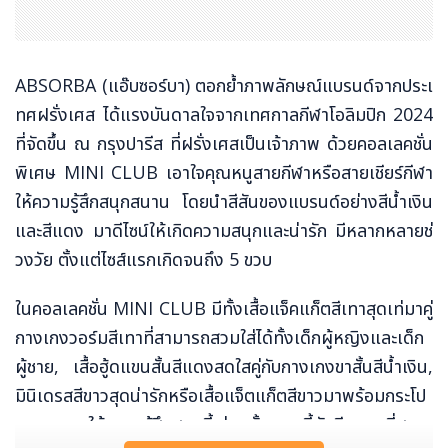
ABSORBA (แอ๊บซอร์บา) ตอกย้ำภาพลักษณ์แบรนด์จากประเ
ทศฝรั่งเศส ได้แรงบันดาลใจจากเทศกาลกีฬาโอลิมปิก 2024
ที่จัดขึ้น ณ กรุงปารีส ที่ฝรั่งเศสเป็นเจ้าภาพ ด้วยคอลเลคชั่น
พิเศษ MINI CLUB เอาใจคุณหนูสายกีฬาหรือสายเชียร์กีฬา
ให้ความรู้สึกสนุกสนาน โดยนำสีสันของแบรนด์อย่างสีน้ำเงิน
และสีแดง มาดีไซน์ให้เกิดความสนุกและน่ารัก มีหลากหลายช่
วงวัย ตั้งแต่ไซส์แรกเกิดจนถึง 5 ขวบ
ในคอลเลคชั่น MINI CLUB มีทั้งเสื้อแจ็คแก็ตสีเทาสุดเท่มาคู่
กางเกงวอร์มสีเทาที่สามารถสวมใส่ได้ทั้งเด็กผู้หญิงและเด็ก
ผู้ชาย, เสื้อฮู้ดแขนสั้นสีแดงสดใสคู่กับกางเกงขาสั้นสีน้ำเงิน,
มินิเดรสสีขาวสุดน่ารักหรือเสื้อแจ็ตแก็ตสีขาวมาพร้อมกระโป
รงกางเกงให้ความรู้สึกสนุกขี้เล่น ทั้งหมดนี้ยังมีหมวกที่สามา