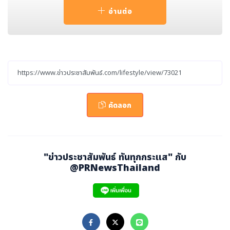
รถนำมามิกซ์แอนด์แมทได้อย่างลงตัว ถือเป็นอีกหนึ่งคอลเลค
อ่านต่อ
ชั่นสุดพิเศษของแบรนด์ ABSORBAในปีนี้ที่ไม่ควรพลาด!
สัมผัส MINI CLUB คอลเลคชั่นพิเศษนี้พร้อมกัน วันที่ 5 กร
กฎาคม 2567 ณ ห้างสรรพสินค้าชั้นนำ (Siam Paragon /
Icon Siam / Emporium / Zen / Central สาขาชิดลมแ
ละลาดพร้าว / The Mall สาขา บางกะปิ, บางแค, ท่าพระ / R
obinson พระราม 9) หรือช่องทางออนไลน์ สอบถามข้อมูลเ
คัดลอก
พิ่มเติมได้ที่ช่องของแบรนด์
FB : Absorba TH
"ข่าวประชาสัมพันธ์ ทันทุกกระแส" กับ
IG : absorba.thailand
@PRNewsThailand
TikTok: absorbath