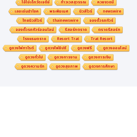
ไอ้ไข่เด็กวัดเจดีย์
ท้าวเวสสุวรรณ
หวยงวดนี้
เลขเด่นนำโชค
พระพิฆเนศ
นิวส์ไวร์
newswire
ไทยนิวส์ไวร์
thainewswire
จองตั๋วรถทัวร์
จองตั๋วรถทัวร์ออนไลน์
รีสอร์ทตราด
ตราดรีสอร์ท
โรงแรมตราด
Resort Trat
Trat Resort
ดูดวงไพ่ทาโรต์
ดูดวงไพ่ยิปซี
ดูดวงฟรี
ดูดวงออนไลน์
ดูดวงทั่วไป
ดูดวงการงาน
ดูดวงการเงิน
ดูดวงความรัก
ดูดวงสุขภาพ
ดูดวงการศึกษา