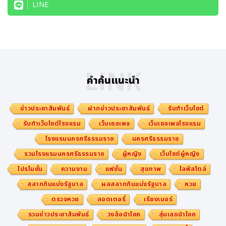
LINE
LINK
คำค้นแนะนำ
ข่าวประชาสัมพันธ์
ฝากข่าวประชาสัมพันธ์
รับทำเว็บไซต์
รับทำเว็บไซต์โรงแรม
เว็บเซลเพจ
เว็บเซลเพจโรงแรม
โรงแรมนครศรีธรรมราช
นครศรีธรรมราช
รวมโรงแรมนครศรีธรรมราช
ผู้หญิง
เว็บไซต์ผู้หญิง
โปรโมชั่น
ความงาม
แฟชั่น
สุขภาพ
ไลฟ์สไตล์
สลากกินแบ่งรัฐบาล
ผลสลากกินแบ่งรัฐบาล
หวย
ตรวจหวย
ลอตเตอรี่
เรียงเบอร์
รวมข่าวประชาสัมพันธ์
วงล้อนำโชค
สุ่มเลขนำโชค