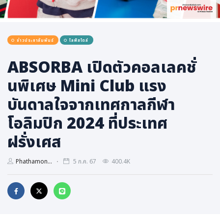
การเมือง
ราชการ, รัฐวิสาหกิจ
ข่าวประชาสัมพันธ์
ไลฟ์สไตล์
ธุรกิจ, สังคม
เศรษฐกิจ, การเงิน
ABSORBA เปิดตัวคอลเลคชั่
การเกษตร
นพิเศษ Mini Club แรง
พลังงาน, สิ่งแวดล้อม
บันดาลใจจากเทศกาลกีฬา
ยานยนต์
โอลิมปิก 2024 ที่ประเทศ
ขนส่ง
ฝรั่งเศส
การงาน, อาชีพ
กิจกรรม
Phathamon...
5 ก.ค. 67
400.4K
อบรมสัมมนา
เอเชีย
ภาษาอังกฤษ