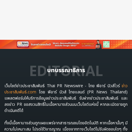
EDITORIAL
บทบรรณาธิการ
เว็บไซต์ข่าวประชาสัมพันธ์ Thai PR Newswire - ไทย พีอาร์ นิวส์ไวร์
ข่าว
ประชาสัมพันธ์.com
โดย พีอาร์ นิวส์ ไทยแลนด์ (PR News Thailand)
แพลตฟอร์มให้บริการข้อมูลข่าวประชาสัมพันธ์ รับฝากข่าวประชาสัมพันธ์ และ
ลงข่าว PR ขอสงวนสิทธิ์ในเนื้อหาบางส่วนบนเว็บไซต์แห่งนี้ หากละเมิดอาจถูก
ดำเนินคดีได้
ทั้งนี้เนื้อหาบางส่วนถูกเผยแพร่จากสาธารณชนโดยอัตโนมัติ หากเนื้อหานั้นๆ มี
ความไม่เหมาะสม โปรดใช้วิจารญาณ เนื่องจากทางเว็บไซต์ไม่รับผิดชอบใดๆ ทั้ง