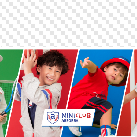
สุขภาพ
กีฬา
อาหาร, เครื่องดื่ม
ท่องเที่ยว
โรงแรม, ที่พัก
บ้าน, คอนโด, อสังหาฯ
ประกัน
สัตว์เลี้ยง
ไอที
โทรศัพท์มือถือ
เอไอ
การศึกษา
ศิลปะ, วัฒนธรรม
ศาสนา