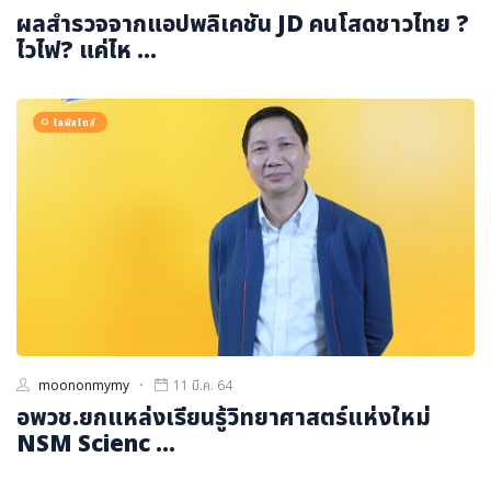
ผลสำรวจจากแอปพลิเคชัน JD คนโสดชาวไทย ?
ไวไฟ? แค่ไห ...
ไลฟ์สไตล์
moononmymy
11 มี.ค. 64
อพวช.ยกแหล่งเรียนรู้วิทยาศาสตร์แห่งใหม่
NSM Scienc ...