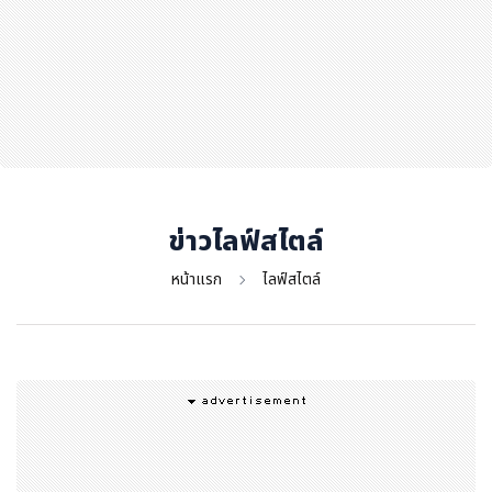
สุขภาพ
กีฬา
อาหาร, เครื่องดื่ม
ท่องเที่ยว
โรงแรม, ที่พัก
บ้าน, คอนโด, อสังหาฯ
ประกัน
ข่าวไลฟ์สไตล์
สัตว์เลี้ยง
หน้าแรก
ไลฟ์สไตล์
ไอที
โทรศัพท์มือถือ
เอไอ
การศึกษา
ศิลปะ, วัฒนธรรม
ศาสนา