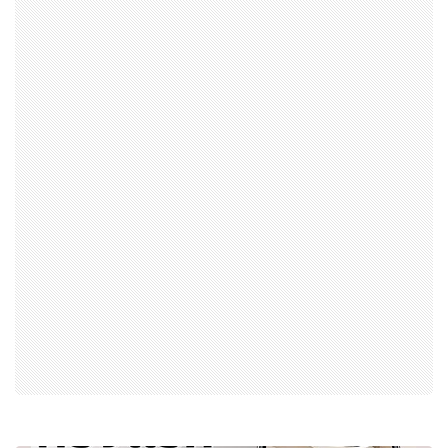
การเมือง
ราชการ, รัฐวิสาหกิจ
ธุรกิจ, สังคม
เศรษฐกิจ, การเงิน
การเกษตร
พลังงาน, สิ่งแวดล้อม
ยานยนต์
ขนส่ง
การงาน, อาชีพ
กิจกรรม
อบรมสัมมนา
เอเชีย
ภาษาอังกฤษ