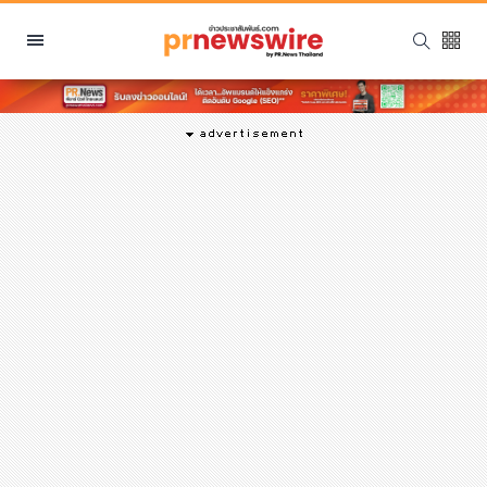
หมวดหมู่
พีอาร์ นิวส์ไวร์
สินค้า, บริการ
โปรโมชั่น
งานอีเว้นท์
รีวิว
บันเทิง
นักแสดง, นักร้อง, โมเดล
อินฟลูเอนเซอร์
ไลฟ์สไตล์
ความงาม
แฟชั่น