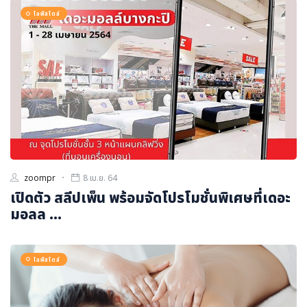
ภาษาจีน
ไลฟ์สไตล์
ภาษาญี่ปุ่น
zoompr
8 เม.ย. 64
เปิดตัว สลีปเพ็น พร้อมจัดโปรโมชั่นพิเศษที่เดอะ
มอลล ...
ไลฟ์สไตล์