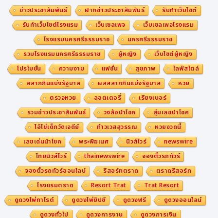
ข่าวประชาสัมพันธ์
ฝากข่าวประชาสัมพันธ์
รับทำเว็บไซต์
รับทำเว็บไซต์โรงแรม
เว็บเซลเพจ
เว็บเซลเพจโรงแรม
โรงแรมนครศรีธรรมราช
นครศรีธรรมราช
รวมโรงแรมนครศรีธรรมราช
ผู้หญิง
เว็บไซต์ผู้หญิง
โปรโมชั่น
ความงาม
แฟชั่น
สุขภาพ
ไลฟ์สไตล์
สลากกินแบ่งรัฐบาล
ผลสลากกินแบ่งรัฐบาล
หวย
ตรวจหวย
ลอตเตอรี่
เรียงเบอร์
รวมข่าวประชาสัมพันธ์
วงล้อนำโชค
สุ่มเลขนำโชค
ไอ้ไข่เด็กวัดเจดีย์
ท้าวเวสสุวรรณ
หวยงวดนี้
เลขเด่นนำโชค
พระพิฆเนศ
นิวส์ไวร์
newswire
ไทยนิวส์ไวร์
thainewswire
จองตั๋วรถทัวร์
จองตั๋วรถทัวร์ออนไลน์
รีสอร์ทตราด
ตราดรีสอร์ท
โรงแรมตราด
Resort Trat
Trat Resort
ดูดวงไพ่ทาโรต์
ดูดวงไพ่ยิปซี
ดูดวงฟรี
ดูดวงออนไลน์
ดูดวงทั่วไป
ดูดวงการงาน
ดูดวงการเงิน