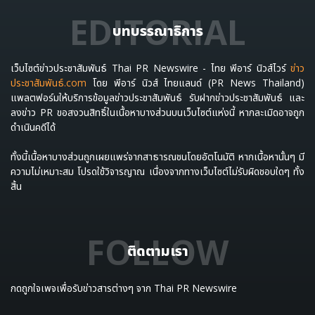
EDITORIAL
บทบรรณาธิการ
เว็บไซต์ข่าวประชาสัมพันธ์ Thai PR Newswire - ไทย พีอาร์ นิวส์ไวร์
ข่าว
ประชาสัมพันธ์.com
โดย พีอาร์ นิวส์ ไทยแลนด์ (PR News Thailand)
แพลตฟอร์มให้บริการข้อมูลข่าวประชาสัมพันธ์ รับฝากข่าวประชาสัมพันธ์ และ
ลงข่าว PR ขอสงวนสิทธิ์ในเนื้อหาบางส่วนบนเว็บไซต์แห่งนี้ หากละเมิดอาจถูก
ดำเนินคดีได้
ทั้งนี้เนื้อหาบางส่วนถูกเผยแพร่จากสาธารณชนโดยอัตโนมัติ หากเนื้อหานั้นๆ มี
ความไม่เหมาะสม โปรดใช้วิจารญาณ เนื่องจากทางเว็บไซต์ไม่รับผิดชอบใดๆ ทั้ง
สิ้น
FOLLOW
ติดตามเรา
กดถูกใจเพจเพื่อรับข่าวสารต่างๆ จาก Thai PR Newswire