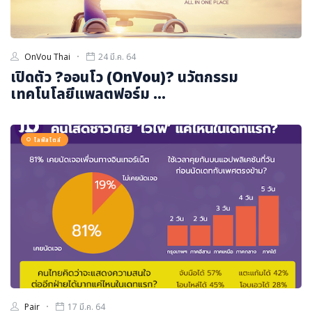
OnVou Thai
24 มี.ค. 64
เปิดตัว ?ออนโว (OnVou)? นวัตกรรม
เทคโนโลยีแพลตฟอร์ม ...
ไลฟ์สไตล์
Pair
17 มี.ค. 64