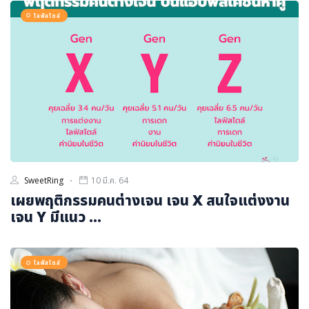
ไลฟ์สไตล์
SweetRing
10 มี.ค. 64
เผยพฤติกรรมคนต่างเจน เจน X สนใจแต่งงาน
เจน Y มีแนว ...
ไลฟ์สไตล์