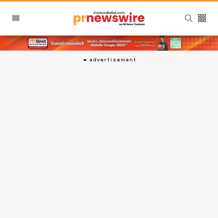
หมวดหมู่
พีอาร์ นิวส์ไวร์
สินค้า, บริการ
โปรโมชั่น
งานอีเว้นท์
รีวิว
บันเทิง
นักแสดง, นักร้อง, โมเดล
อินฟลูเอนเซอร์
ไลฟ์สไตล์
ความงาม
แฟชั่น