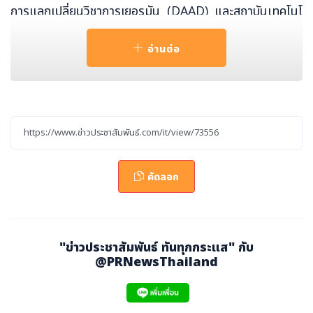
การแลกเปลี่ยนวิชาการเยอรมัน (DAAD) และสถาบันเทคโนโ
ลยีพระจอมเกล้าเจ้าคุณทหารลาดกระบัง (สจล.) ได้ร่วมกันจัด
อ่านต่อ
ประกวดแข่งขันนำเสนอไอเดีย
Falling Walls Lab Thai
land
ครั้งที่
7
ในวันเสาร์ที่ 13 สิงหาคม 2568 เปิดโอกาสใ
ห้นักศึกษา ผู้ประกอบการ และนักวิจัยรุ่นใหม่เข้าร่วมแข่งขันใ
นการนำเสนอไอเดียหรือโครงงานวิจัย นวัตกรรมที่มีศักยภา
พในการสร้างความเปลี่ยนแปลง ภายในระยะเวลาเพียง3นาที
ซึ่งการจัดงานในปีนี้ได้รับความร่วมมือเป็นอย่างดีจากหน่วยง
านพันธมิตรทั้งภาครัฐและเอกชน ได้แก่ ธนาคาร กรุงไทย จำ
คัดลอก
กัด (มหาชน), บริษัท บี.กริม พาวเวอร์ จำกัด (มหาชน), หอกา
รค้าเยอรมันไทย (German-Thai Chamber of Comme
rce), บริษัท บี.กริม พาวเวอร์ จำกัด (มหาชน), บริษัท เออร์โก
"ข่าวประชาสัมพันธ์ ทันทุกกระแส" กับ
ประกันภัย (ประเทศไทย) จำกัด (มหาชน) และมหาวิทยาลัยอัส
@PRNewsThailand
สัมชัญ
Ms. Sweta Kannan
ที่ปรึกษาทูตฝ่ายความร่วมมือด้าน