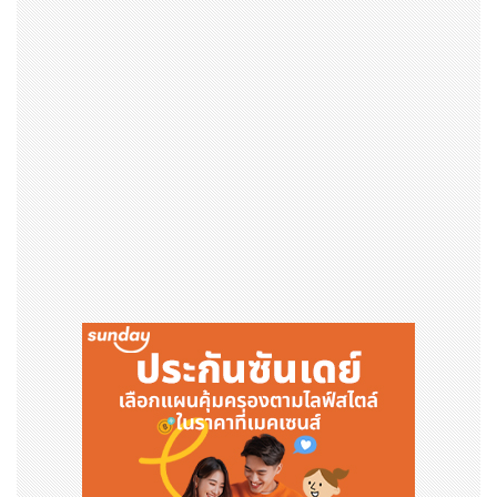
นสำคัญของวิทยาศาสตร์และนวัตกรรม เวทีนี้ไม่ได้เป็นเพียง
การประกวด แต่คือการเปิดพื้นที่ให้คนรุ่นใหม่ได้ทลายกำแพง
ข้อจำกัดของตนเอง นำเสนอแนวคิดเพื่อแก้ปัญหาสังคม วิท
ยาศาสตร์ เทคโนโลยี การแพทย์ และนวัตกรรมในทุกมิติ เพื่อ
สร้างการเปลี่ยนแปลงที่แท้จริงและส่งผลกระทบเชิงบวกต่อสั
งคม”
ผู้ช่วยศาสตราจารย์ ดร.รัชนี กุลยานนท์
รองอธิการบดีฝ่า
ยนวัตกรรมและความร่วมมือระหว่างประเทศ สถาบันเทคโนโล
ยีพระจอมเกล้าเจ้าคุณทหารลาดกระบัง กล่าวว่า “สจล. เป็นส
ถาบันที่มุ่งเน้นการพัฒนาเทคโนโลยีและนวัตกรรมที่ส่งผลต่อ
สังคม การจัดงาน
Falling Walls Lab Thailand 202
5
จึงเป็นการเปิดพื้นที่ให้เด็กยุคใหม่ได้ทลายกำแพงทางควา
มคิด นำเสนอไอเดียในศาสตร์ต่างๆ ทั้งวิทยาศาสตร์ สังคมศ
าสตร์ เศรษฐศาสตร์ ปัญญาประดิษฐ์ เทคโนโลยีชีวภาพ ควอ
นตัม พลังงานหมุนเวียนที่สามารถสร้างการเปลี่ยนแปลงเชิง