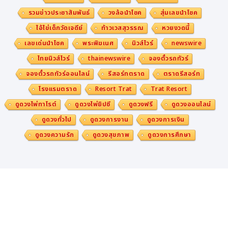
รวมข่าวประชาสัมพันธ์
วงล้อนำโชค
สุ่มเลขนำโชค
ไอ้ไข่เด็กวัดเจดีย์
ท้าวเวสสุวรรณ
หวยงวดนี้
เลขเด่นนำโชค
พระพิฆเนศ
นิวส์ไวร์
newswire
ไทยนิวส์ไวร์
thainewswire
จองตั๋วรถทัวร์
จองตั๋วรถทัวร์ออนไลน์
รีสอร์ทตราด
ตราดรีสอร์ท
โรงแรมตราด
Resort Trat
Trat Resort
ดูดวงไพ่ทาโรต์
ดูดวงไพ่ยิปซี
ดูดวงฟรี
ดูดวงออนไลน์
ดูดวงทั่วไป
ดูดวงการงาน
ดูดวงการเงิน
ดูดวงความรัก
ดูดวงสุขภาพ
ดูดวงการศึกษา