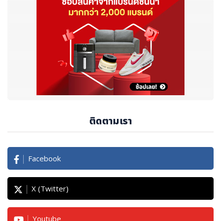
นยั่งยืนต่อสังคมโลก
ติดตามรายละเอียดเพิ่มเติมได้ที่
www
.
falling
-
walls
.
c
om
ประชาสัมพันธ์โดย
: PIMDAWAN
วันที่ลงข่าว : 15-09-68
ติดตามเรา
Facebook
X (Twitter)
Youtube