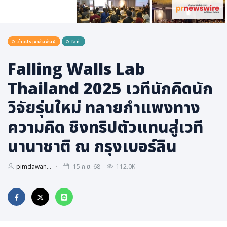
การเมือง
ราชการ, รัฐวิสาหกิจ
ข่าวประชาสัมพันธ์
ไอที
ธุรกิจ, สังคม
เศรษฐกิจ, การเงิน
Falling Walls Lab
การเกษตร
Thailand 2025 เวทีนักคิดนัก
พลังงาน, สิ่งแวดล้อม
วิจัยรุ่นใหม่ ทลายกำแพงทาง
ยานยนต์
ความคิด ชิงทริปตัวแทนสู่เวที
ขนส่ง
นานาชาติ ณ กรุงเบอร์ลิน
การงาน, อาชีพ
กิจกรรม
pimdawan...
15 ก.ย. 68
112.0K
อบรมสัมมนา
เอเชีย
ภาษาอังกฤษ