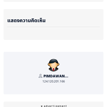
ทรวงวิจัยของทั้งสองประเทศได้ลงนามในปฏิญญาเจตจำนง
ร่วม เพื่อกระชับความสัมพันธ์ด้านวิทยาศาสตร์ระหว่างประเท
ศของเรา ขณะนี้ได้มีการผลักดันให้เกิดการดำเนินงานที่เป็นรู
แสดงความคิดเห็น
ปธรรม ไม่ว่าจะผ่านโครงการวิจัยร่วม การแลกเปลี่ยนนักวิจัย
หรือกิจกรรมความร่วมมือต่างๆ
นางสาวประกายแก้ว ทองทวีผล ที่ปรึกษาการศึกษา ฝ่าย
การเงินและการจัดการสำนักงานและนางสาวอิสราภรณ์
กิตติวิสูตร ที่ปรึกษาการศึกษา ฝ่ายการตลาดและการจัด
การสื่อ
องค์การแลกเปลี่ยนวิชาการเยอรมัน (
DAAD
ประ
เทศไทย)
กล่าวถึงที่มาของโครงการว่า “Falling Walls La
b เกิดขึ้นเพื่อรำลึกถึงการล่มสลายของกำแพงเบอร์ลิน ในเดื
PIMDAWAN...
อนพฤศจิกายน ค.ศ. 1989 เหตุการณ์ประวัติศาสตร์ที่ไม่เพีย
124.120.201.166
งเปลี่ยนแปลงประเทศเยอรมนี แต่ยังส่งผลต่อคนทั้งโลก การ
พังทลายของกำแพงครั้งนั้นกลายเป็นสัญลักษณ์ของเสรีภาพ
การแลกเปลี่ยน และการเปิดกว้างทางความคิด ซึ่งเป็นรากฐา