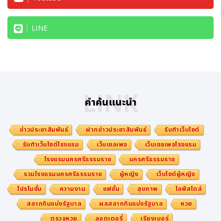
LINE
LINK
คำค้นแนะนำ
ข่าวประชาสัมพันธ์
ฝากข่าวประชาสัมพันธ์
รับทำเว็บไซต์
รับทำเว็บไซต์โรงแรม
เว็บเซลเพจ
เว็บเซลเพจโรงแรม
โรงแรมนครศรีธรรมราช
นครศรีธรรมราช
รวมโรงแรมนครศรีธรรมราช
ผู้หญิง
เว็บไซต์ผู้หญิง
โปรโมชั่น
ความงาม
แฟชั่น
สุขภาพ
ไลฟ์สไตล์
สลากกินแบ่งรัฐบาล
ผลสลากกินแบ่งรัฐบาล
หวย
ตรวจหวย
ลอตเตอรี่
เรียงเบอร์