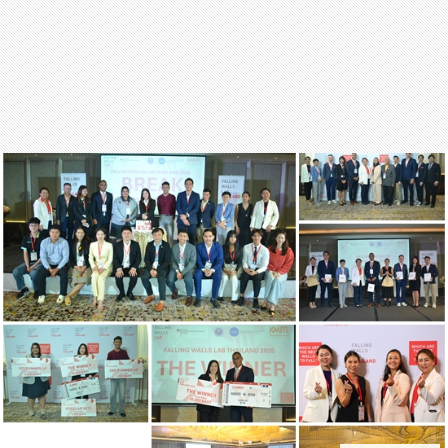
สุขภาพ
กีฬา
อาหาร, เครื่องดื่ม
ท่องเที่ยว
โรงแรม, ที่พัก
บ้าน, คอนโด, อสังหาฯ
ประกัน
สัตว์เลี้ยง
ไอที
โทรศัพท์มือถือ
เอไอ
การศึกษา
ศิลปะ, วัฒนธรรม
ศาสนา