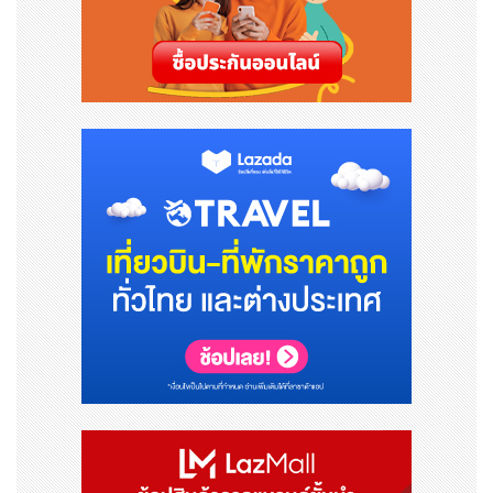
บวกแก่สังคม โดย
สจล.
พร้อมให้การสนับสนุนด้านการอบร
ม การให้ความรู้แก่ผู้เข้าแข่งขัน เตรียมความพร้อมเสริมทักษ
ะในการนำเสนอต่อหน้าคณะกรรมการและสาธารณชน เพื่อเส
นอไอเดียภายในเวลาเพียง 3 นาทีอย่างทรงพลังมีประสิทธิภา
พตรงตามเงื่อนไขและชนะใจกรรมการมากที่สุด และผู้ที่ได้รับ
รางวัลชนะเลิศจะได้รับเงินรางวัลเพื่อสนับสนุนค่าใช้จ่ายในกา
รเดินทางไปเป็นตัวแทนประเทศไทยเข้าร่วมการแข่งขัน Falli
ng Walls Lab 2025 รอบสุดท้ายที่กรุงเบอร์ลิน ประเทศเยอ
รมนี ซึ่งจะได้ประชันไอเดียกับนักนวัตกรรมรุ่นใหม่จากทั่วโลก
และเป็นอีกก้าวสำคัญในการสร้างชื่อเสียงให้กับประเทศไทยบ
นเวทีนานาชาติ
Falling Walls Lab จึงเป็นมากกว่าเวทีการแข่งขันที่ให้นักวิ
จัยและนักคิดรุ่นใหม่ได้ก้าวข้ามกำแพงทางความคิดแบบเดิมๆ
แต่เป็นเวทีที่ส่งเสริมการแลกเปลี่ยนองค์ความรู้ การบูรณากา
รความร่วมมือ และการขับเคลื่อนนวัตกรรมที่มุ่งสร้างคุณค่าอั