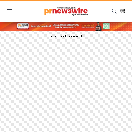
หมวดหมู่
พีอาร์ นิวส์ไวร์
สินค้า, บริการ
โปรโมชั่น
งานอีเว้นท์
รีวิว
บันเทิง
นักแสดง, นักร้อง, โมเดล
อินฟลูเอนเซอร์
ไลฟ์สไตล์
ความงาม
แฟชั่น