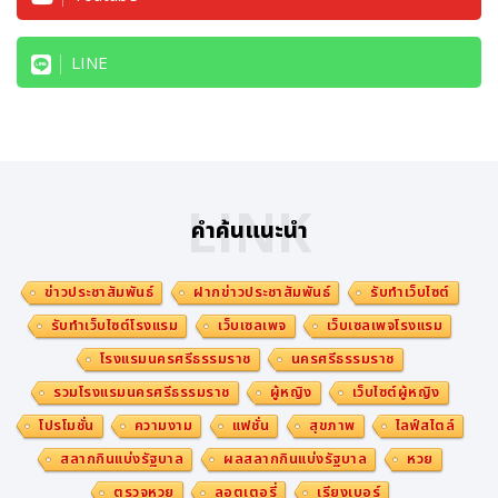
LINE
LINK
คำค้นแนะนำ
ข่าวประชาสัมพันธ์
ฝากข่าวประชาสัมพันธ์
รับทำเว็บไซต์
รับทำเว็บไซต์โรงแรม
เว็บเซลเพจ
เว็บเซลเพจโรงแรม
โรงแรมนครศรีธรรมราช
นครศรีธรรมราช
รวมโรงแรมนครศรีธรรมราช
ผู้หญิง
เว็บไซต์ผู้หญิง
โปรโมชั่น
ความงาม
แฟชั่น
สุขภาพ
ไลฟ์สไตล์
สลากกินแบ่งรัฐบาล
ผลสลากกินแบ่งรัฐบาล
หวย
ตรวจหวย
ลอตเตอรี่
เรียงเบอร์