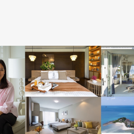
สุขภาพ
กีฬา
อาหาร, เครื่องดื่ม
ท่องเที่ยว
โรงแรม, ที่พัก
บ้าน, คอนโด, อสังหาฯ
ประกัน
สัตว์เลี้ยง
ไอที
โทรศัพท์มือถือ
เอไอ
การศึกษา
ศิลปะ, วัฒนธรรม
ศาสนา