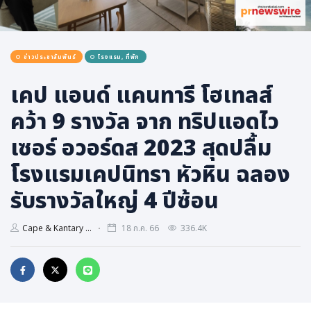
การเมือง
ราชการ, รัฐวิสาหกิจ
ข่าวประชาสัมพันธ์
โรงแรม, ที่พัก
ธุรกิจ, สังคม
เศรษฐกิจ, การเงิน
เคป แอนด์ แคนทารี โฮเทลส์
การเกษตร
คว้า 9 รางวัล จาก ทริปแอดไว
พลังงาน, สิ่งแวดล้อม
เซอร์ อวอร์ดส 2023 สุดปลื้ม
ยานยนต์
โรงแรมเคปนิทรา หัวหิน ฉลอง
ขนส่ง
รับรางวัลใหญ่ 4 ปีซ้อน
การงาน, อาชีพ
กิจกรรม
Cape & Kantary ...
18 ก.ค. 66
336.4K
อบรมสัมมนา
เอเชีย
ภาษาอังกฤษ