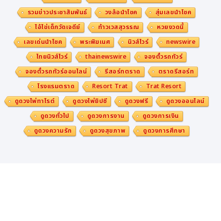
รวมข่าวประชาสัมพันธ์
วงล้อนำโชค
สุ่มเลขนำโชค
ไอ้ไข่เด็กวัดเจดีย์
ท้าวเวสสุวรรณ
หวยงวดนี้
เลขเด่นนำโชค
พระพิฆเนศ
นิวส์ไวร์
newswire
ไทยนิวส์ไวร์
thainewswire
จองตั๋วรถทัวร์
จองตั๋วรถทัวร์ออนไลน์
รีสอร์ทตราด
ตราดรีสอร์ท
โรงแรมตราด
Resort Trat
Trat Resort
ดูดวงไพ่ทาโรต์
ดูดวงไพ่ยิปซี
ดูดวงฟรี
ดูดวงออนไลน์
ดูดวงทั่วไป
ดูดวงการงาน
ดูดวงการเงิน
ดูดวงความรัก
ดูดวงสุขภาพ
ดูดวงการศึกษา