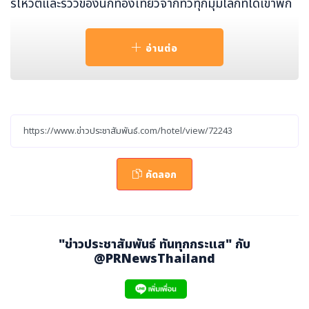
รโหวตและรีวิวของนักท่องเที่ยวจากทั่วทุกมุมโลกที่ได้เข้าพัก
ตลอดปีที่ผ่านมา
อ่านต่อ
โรงแรมเคปนิทรา หัวหิน สามารถคว้ารางวัลใหญ่
“ทราเว
ลเลอร์ส ชอยซ์ เบสท์ ออฟ เดอะ เบสท์” (Travellers’
Choice Best of the Best) เป็นปีที่ 4 ติดต่อกัน
ซึ่งถือ
เป็นรางวัลแห่งความสำเร็จอย่างแท้จริง เนื่องจากโรงแรมที่ไ
ด้รับรางวัลนี้มีเพียง 1 เปอร์เซ็นต์เท่านั้น จากโรงแรมชั้นนำก
ว่าล้านแห่งทั่วโลก นอกจากนี้
โรงแรมเคปนิทรา หัวหิน ยังไ
คัดลอก
ด้รับอีกหนึ่งรางวัลคือ
“ทราเวลเลอร์ส ชอยซ์” (Travell
ers’ Choice)
ร่วมกับโรงแรมในเครือ เคป แอนด์ แคนทารี
โฮเทลส์ อีก 7 แห่ง ได้แก่
โรงแรมเคปฟาน เกาะสมุย, โรง
แรมเคป กูดู เกาะยาวน้อย, โรงแรมเคปพันวา ภูเก็ต, โรง
"ข่าวประชาสัมพันธ์ ทันทุกกระแส" กับ
แรมแคนทารี ฮิลส์ เชียงใหม่, โรงแรมแคนทารี เบย์ ภูเก็
@PRNewsThailand
ต, โรงแรมคามิโอ แกรนด์ ระยอง และ โรงแรมแคนทารี
บ้านฉาง
รวมทั้งหมดเป็น
9 รางวัล