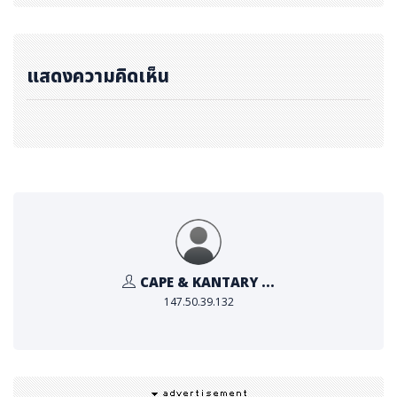
เคป แอนด์ แคนทารี โฮเทลส์
กลุ่มโรงแรมและเซอร์วิสอพา
ร์ทเม้นท์ชั้นนำของประเทศไทย ซึ่งโรงแรมทั้ง 23 แห่ง ในเครื
แสดงความคิดเห็น
อมีทำเลที่ตั้งอยู่ใจกลางเมืองและสถานที่ท่องเที่ยวยอดนิยมทั่
วประเทศ ภายใต้แบรนด์คอลเลคชั่น เคป, แคนทารี, คามิโอ แ
ละ ซัมแวร์ ให้บริการห้องพักขนาดกว้างขวาง พรั่งพร้อมด้วย
สิ่งอำนวยความสะดวกครบครันทันสมัยรวมทั้งบริการอันเป็นเ
ลิศ เพื่อให้ทุกท่านได้รับความสะดวกสบายและเพลิดเพลินไปกั
บการทำงานหรือการท่องเที่ยวพักผ่อน นอกจากนี้ เคป แอน
ด์ แคนทารี โฮเทลส์ ยังมีบริการเหนือระดับอีกมากมาย อาทิ เ
คปยอร์ช ชาร์เตอร์ส, เคปสปา, คาเฟ่ แคนทารี, แคนทารี เคเท
CAPE & KANTARY ...
อริ่ง และ แคนทารี เทอเรส สำหรับข้อมูลเพิ่มเติมของโรงแร
147.50.39.132
มในเครือ เคป แอนด์ แคนทารี โฮเทลส์ สามารถเยี่ยมชมเว็บไ
ซต์ได้ที่ www.capekantaryhotels.com