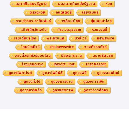
สลากกินแบ่งรัฐบาล
ผลสลากกินแบ่งรัฐบาล
หวย
ตรวจหวย
ลอตเตอรี่
เรียงเบอร์
รวมข่าวประชาสัมพันธ์
วงล้อนำโชค
สุ่มเลขนำโชค
ไอ้ไข่เด็กวัดเจดีย์
ท้าวเวสสุวรรณ
หวยงวดนี้
เลขเด่นนำโชค
พระพิฆเนศ
นิวส์ไวร์
newswire
ไทยนิวส์ไวร์
thainewswire
จองตั๋วรถทัวร์
จองตั๋วรถทัวร์ออนไลน์
รีสอร์ทตราด
ตราดรีสอร์ท
โรงแรมตราด
Resort Trat
Trat Resort
ดูดวงไพ่ทาโรต์
ดูดวงไพ่ยิปซี
ดูดวงฟรี
ดูดวงออนไลน์
ดูดวงทั่วไป
ดูดวงการงาน
ดูดวงการเงิน
ดูดวงความรัก
ดูดวงสุขภาพ
ดูดวงการศึกษา