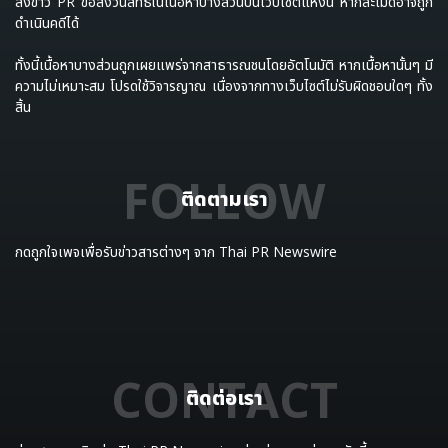
ลงข่าว PR ขอสงวนสิทธิ์ในเนื้อหาบางส่วนบนเว็บไซต์แห่งนี้ หากละเมิดอาจถูก
ดำเนินคดีได้
ทั้งนี้เนื้อหาบางส่วนถูกเผยแพร่จากสาธารณชนโดยอัตโนมัติ หากเนื้อหานั้นๆ มี
ความไม่เหมาะสม โปรดใช้วิจารญาณ เนื่องจากทางเว็บไซต์ไม่รับผิดชอบใดๆ ทั้ง
สิ้น
FOLLOW
ติดตามเรา
กดถูกใจเพจเพื่อรับข่าวสารต่างๆ จาก Thai PR Newswire
CONTACT
ติดต่อเรา