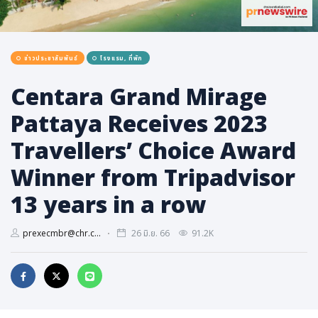
การเมือง
ราชการ, รัฐวิสาหกิจ
ข่าวประชาสัมพันธ์
โรงแรม, ที่พัก
ธุรกิจ, สังคม
เศรษฐกิจ, การเงิน
Centara Grand Mirage
การเกษตร
Pattaya Receives 2023
พลังงาน, สิ่งแวดล้อม
Travellers’ Choice Award
ยานยนต์
Winner from Tripadvisor
ขนส่ง
13 years in a row
การงาน, อาชีพ
กิจกรรม
prexecmbr@chr.c...
26 มิ.ย. 66
91.2K
อบรมสัมมนา
เอเชีย
ภาษาอังกฤษ