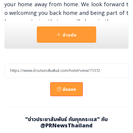
your home away from home. We look forward t
o welcoming you back home and being part of t
he many stories that you will share in the years
to come.
อ่านต่อ
Centara Grand Mirage Beach Resort Pattay
a
is Thailand’s first theme hotel, built to a Lost
World theme and featuring a jungled water par
k with pools, waterfalls, water slides, a lazy rive
r, and direct access to the beach. The Kids’ Club
has separate zones for the young ones and the
คัดลอก
teens. Discover our Lost World Adventure Land.
Family-friendly indoor and outdoor adventure p
ark with exciting attractions and diverse activiti
"ข่าวประชาสัมพันธ์ ทันทุกกระแส" กับ
es. Centara Grand Mirage Pattaya, The Place to
@PRNewsThailand
Be.. for everyone.