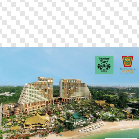
สุขภาพ
กีฬา
อาหาร, เครื่องดื่ม
ท่องเที่ยว
โรงแรม, ที่พัก
บ้าน, คอนโด, อสังหาฯ
ประกัน
สัตว์เลี้ยง
ไอที
โทรศัพท์มือถือ
เอไอ
การศึกษา
ศิลปะ, วัฒนธรรม
ศาสนา