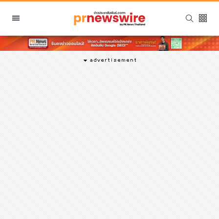
หมวดหมู่
พีอาร์ นิวส์ไวร์
สินค้า, บริการ
โปรโมชั่น
งานอีเว้นท์
รีวิว
บันเทิง
นักแสดง, นักร้อง, โมเดล
อินฟลูเอนเซอร์
ไลฟ์สไตล์
ความงาม
แฟชั่น