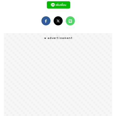
For information and reservations, please contac
t us email to cmbr@chr.co.th or Tel.+66 (038) 30
1 234
www.facebook.com/Centaragrandmirage
www.instagram.com/centaramirage/
www.centarahotelsresorts.com/centaragrand/c
mbr