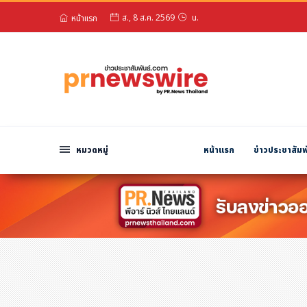
หน้าแรก
สวัสดียามดึก!
หมวดหมู่
ส., 8 ส.ค. 2569
น.
พีอาร์ นิวส์ไวร์
สินค้า, บริการ
โปรโมชั่น
งานอีเว้นท์
หมวดหมู่
หน้าแรก
ข่าวประชาสัมพ
รีวิว
บันเทิง
นักแสดง, นักร้อง, โมเดล
อินฟลูเอนเซอร์
ไลฟ์สไตล์
ความงาม
แฟชั่น