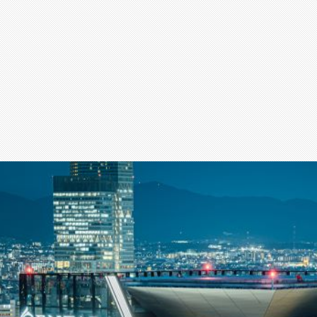
สุขภาพ
กีฬา
อาหาร, เครื่องดื่ม
ท่องเที่ยว
โรงแรม, ที่พัก
บ้าน, คอนโด, อสังหาฯ
ประกัน
สัตว์เลี้ยง
ไอที
โทรศัพท์มือถือ
เอไอ
การศึกษา
ศิลปะ, วัฒนธรรม
ศาสนา