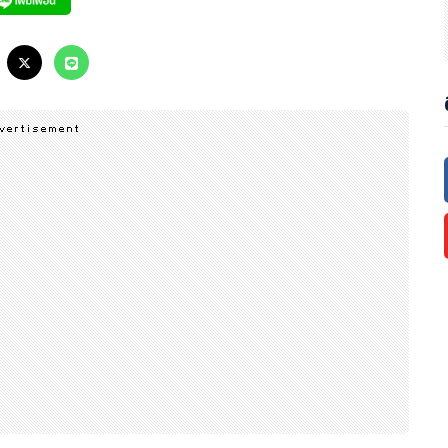
มอบแพ็กเกจ “ห้องพักพร้อมมื้ออาหารค่ำ” โดยข้อเสนอนี้มอบห้องพัก ที่มาพ
้นเยี่ยม ให้บริการบนชั้นสูงสุดของโรงแรมฯ พร้อมวิวเมืองยามค่ำคืนแบบ 360
นหลัก พร้อมเครื่องดื่มไม่จำกัดเป็นเวลา 90 นาที รวมถึงบริการอาหารเช้า
นี้ - 31 ธันวาคม 2566 และเข้าพักได้ตั้งแต่ 1 กรกฎาคม 2566 - 31 ธันวาคม
ารา แกรนด์ โอซาก้า ได้ที่ https://www.centarahotelsresorts.com/c