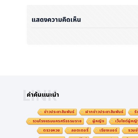
แสดงความคิดเห็น
LINK
คำค้นแนะนำ
ข่าวประชาสัมพันธ์
ฝากข่าวประชาสัมพันธ์
รั
รวมโรงแรมนครศรีธรรมราช
ผู้หญิง
เว็บไซต์ผู้หญิ
ตรวจหวย
ลอตเตอรี่
เรียงเบอร์
รวมข่