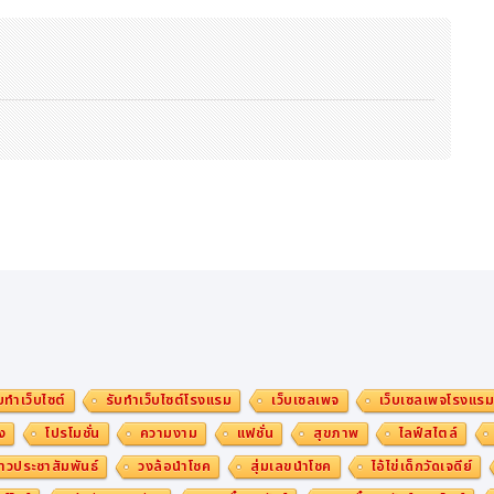
บทำเว็บไซต์
รับทำเว็บไซต์โรงแรม
เว็บเซลเพจ
เว็บเซลเพจโรงแร
ง
โปรโมชั่น
ความงาม
แฟชั่น
สุขภาพ
ไลฟ์สไตล์
าวประชาสัมพันธ์
วงล้อนำโชค
สุ่มเลขนำโชค
ไอ้ไข่เด็กวัดเจดีย์