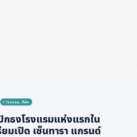
โรงแรม, ที่พัก
าปักธงโรงแรมแห่งแรกใน
ตรียมเปิด เซ็นทารา แกรนด์