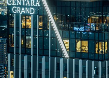
การเมือง
ราชการ, รัฐวิสาหกิจ
ธุรกิจ, สังคม
เศรษฐกิจ, การเงิน
การเกษตร
พลังงาน, สิ่งแวดล้อม
ยานยนต์
ขนส่ง
การงาน, อาชีพ
กิจกรรม
อบรมสัมมนา
เอเชีย
ภาษาอังกฤษ