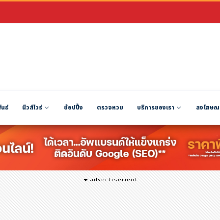
ันธ์
นิวส์ไวร์
ช้อปปิ้ง
ตรวจหวย
บริการของเรา
ลงโฆษณ