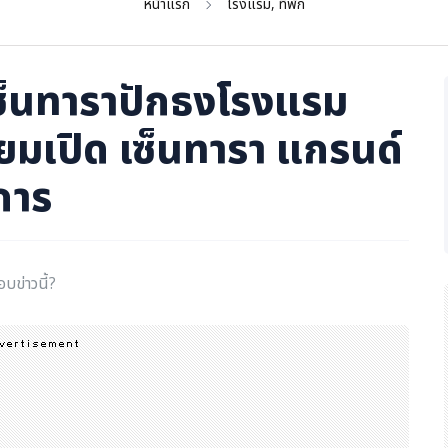
หน้าแรก
โรงแรม, ที่พัก
 เซ็นทาราปักธงโรงแรม
ียมเปิด เซ็นทารา แกรนด์
การ
อบข่าวนี้?