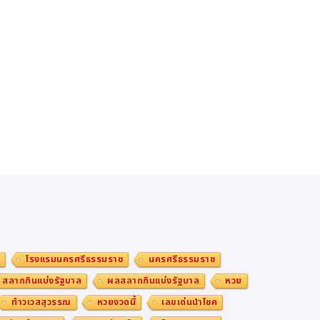
ม
โรงแรมนครศรีธรรมราช
นครศรีธรรมราช
สลากกินแบ่งรัฐบาล
ผลสลากกินแบ่งรัฐบาล
หวย
ท้าวเวสสุวรรณ
หวยงวดนี้
เลขเด่นนำโชค