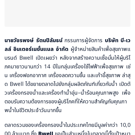
นายวัชรพงษ์ รัตนปิลัมธน์
กรรมการผู้จัดการ
บริษัท บี-เว
ลล์ อินเตอร์เนชั่นแนล จำกัด
ผู้จำหน่ายสินค้าเพื่อสุขภาพแ
บรนด์ Bwell เปิดเผยว่า หลังจากสร้างความเชื่อมั่นให้ผู้บริโ
ภคมายาวนานกว่า 14 ปีในกลุ่มเครื่องใช้ไฟฟ้าเพื่อสุขภาพ เช่
น เครื่องฟอกอากาศ เครื่องลดความชื้น และเก้าอี้สุขภาพ ล่าสุ
ด Bwell ได้ขยายตลาดไปยังกลุ่มผลิตภัณฑ์เกี่ยวกับน้ำ เปิดตั
วเครื่องกรองน้ำและเครื่องทำน้ำอุ่น–น้ำร้อนคุณภาพสูง เพื่อ
ตอบรับความต้องการของผู้บริโภคที่ให้ความสำคัญกับคุณภา
พน้ำในชีวิตประจำวันมากขึ้น
ตลาดรวมของเครื่องกรองน้ำในประเทศไทยมีมูลค่ากว่า 10,0
00 ล้านบาท ซึ่ง
Bwell
ขอเป็นส่วนหนึ่งในตลาดนี้ตั้งเป้าหมา