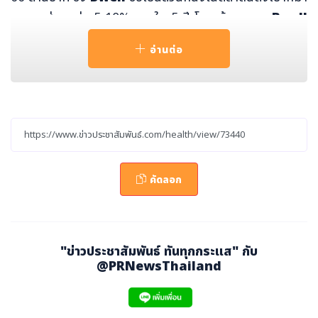
ยครองส่วนแบ่ง 5-10% ภายใน 5 ปี โดยเน้นจุดขาย
Bwell
ยืนหนึ่งเรื่องการกรอง
เพื่อสร้างการจดจำในหมู่ผู้บริโภค ทั้
อ่านต่อ
งนี้
Bwell
นำเสนอ
เครื่องกรองน้ำดื่ม
6 รุ่น ครอบคลุมระบบ
กรองทั้ง UF, UV และ RO เพื่อให้ผู้บริโภคเลือกใช้ตามคุณภ
าพน้ำในแต่ละพื้นที่ ส่วน
เครื่องกรองน้ำใช้
มีให้เลือก 2 รุ่น ไ
ด้แก่ PP และ Carbon ซึ่งสามารถติดตั้งเป็นแบบขั้นตอนเดี
ยวหรือสองขั้นตอนตามความเหมาะสมของการใช้งาน จุดเด่น
ของเครื่องกรองน้ำ
Bwell
คือการได้รับการรับรองมาตรฐาน
คัดลอก
NSF จากสหรัฐอเมริกา
ซึ่งเป็นมาตรฐานระดับสากลที่การันตี
เรื่องคุณภาพและความปลอดภัย ทำให้ผู้ใช้งานมั่นใจได้ในทุกห
ยดของน้ำที่ผ่านการกรอง
"ข่าวประชาสัมพันธ์ ทันทุกกระแส" กับ
สำหรับกลุ่มผลิตภัณฑ์เครื่องทำน้ำอุ่นและน้ำร้อน Bwell มีจุด
@PRNewsThailand
เด่นทั้งด้านดีไซน์และระบบความปลอดภัยขั้นสูง เช่น หม้อต้มรั
บประกันนานถึง 10 ปี ระบบตัดการทำงานอัตโนมัติ 2 ชั้น และ