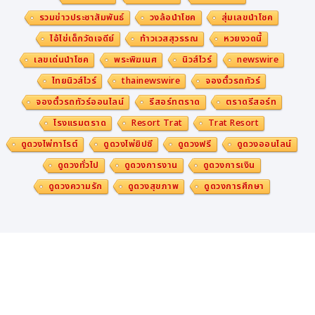
รวมข่าวประชาสัมพันธ์
วงล้อนำโชค
สุ่มเลขนำโชค
ไอ้ไข่เด็กวัดเจดีย์
ท้าวเวสสุวรรณ
หวยงวดนี้
เลขเด่นนำโชค
พระพิฆเนศ
นิวส์ไวร์
newswire
ไทยนิวส์ไวร์
thainewswire
จองตั๋วรถทัวร์
จองตั๋วรถทัวร์ออนไลน์
รีสอร์ทตราด
ตราดรีสอร์ท
โรงแรมตราด
Resort Trat
Trat Resort
ดูดวงไพ่ทาโรต์
ดูดวงไพ่ยิปซี
ดูดวงฟรี
ดูดวงออนไลน์
ดูดวงทั่วไป
ดูดวงการงาน
ดูดวงการเงิน
ดูดวงความรัก
ดูดวงสุขภาพ
ดูดวงการศึกษา