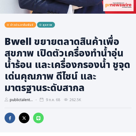
การเมือง
ราชการ, รัฐวิสาหกิจ
ข่าวประชาสัมพันธ์
สุขภาพ
ธุรกิจ, สังคม
เศรษฐกิจ, การเงิน
Bwell ขยายตลาดสินค้าเพื่อ
การเกษตร
สุขภาพ เปิดตัวเครื่องทำน้ำอุ่น
พลังงาน, สิ่งแวดล้อม
น้ำร้อน และเครื่องกรองน้ำ ชูจุด
ยานยนต์
เด่นคุณภาพ ดีไซน์ และ
ขนส่ง
มาตรฐานระดับสากล
การงาน, อาชีพ
กิจกรรม
publictalent...
9 ก.ค. 68
262.5K
อบรมสัมมนา
เอเชีย
ภาษาอังกฤษ