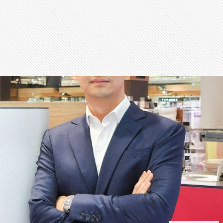
สุขภาพ
กีฬา
อาหาร, เครื่องดื่ม
ท่องเที่ยว
โรงแรม, ที่พัก
บ้าน, คอนโด, อสังหาฯ
ประกัน
สัตว์เลี้ยง
ไอที
โทรศัพท์มือถือ
เอไอ
การศึกษา
ศิลปะ, วัฒนธรรม
ศาสนา