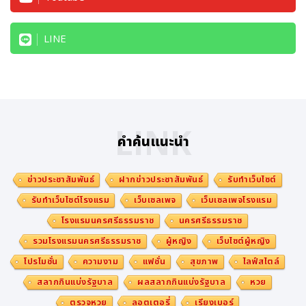
LINE
LINK
คำค้นแนะนำ
ข่าวประชาสัมพันธ์
ฝากข่าวประชาสัมพันธ์
รับทำเว็บไซต์
รับทำเว็บไซต์โรงแรม
เว็บเซลเพจ
เว็บเซลเพจโรงแรม
โรงแรมนครศรีธรรมราช
นครศรีธรรมราช
รวมโรงแรมนครศรีธรรมราช
ผู้หญิง
เว็บไซต์ผู้หญิง
โปรโมชั่น
ความงาม
แฟชั่น
สุขภาพ
ไลฟ์สไตล์
สลากกินแบ่งรัฐบาล
ผลสลากกินแบ่งรัฐบาล
หวย
ตรวจหวย
ลอตเตอรี่
เรียงเบอร์