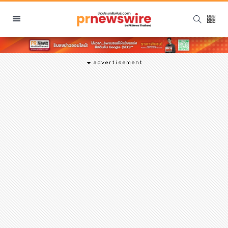
หมวดหมู่
พีอาร์ นิวส์ไวร์
สินค้า, บริการ
โปรโมชั่น
งานอีเว้นท์
รีวิว
บันเทิง
นักแสดง, นักร้อง, โมเดล
อินฟลูเอนเซอร์
ไลฟ์สไตล์
ความงาม
แฟชั่น