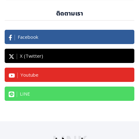
ติดตามเรา
การอักเสบเรื้อรังของหลอดอาหาร (Esophagitis) : ก
รดที่ไหลย้อนขึ้นมาสัมผัสเยื่อบุหลอดอาหารซ้ำ ๆ จนทำใ
ห้เกิดการอักเสบเรื้อรัง อาจมีแผลหรือเลือดออก ส่งผล
Facebook
ให้กลืนอาหารลำบากหรือกลืนแล้วเจ็บ
Barrett’s Esophagus : ภาวะที่เยื่อบุหลอดอาหารเป
ลี่ยนแปลงไป ซึ่งเพิ่มความเสี่ยงต่อการเกิดมะเร็งหลอด
X (Twitter)
อาหารในอนาคต
ความเสี่ยงเป็นมะเร็งหลอดอาหาร : การอักเสบเรื้อรัง แ
Youtube
ละภาวะ Barrett’s Esophagus เพิ่มโอกาสที่เซลล์เยื่
อบุหลอดอาหารจะกลายเป็นเซลล์มะเร็ง โดยเฉพาะในผู้
LINE
ที่มีอาการกรดไหลย้อนรุนแรงหรือเป็นมานาน
การป้องกันและการจัดการเบื้องต้น
การปรับเปลี่ยนพฤติกรรมการกิน : กินอาหารให้เป็นเวล
า และแบ่งเป็นมื้อเล็ก ๆ หลายมื้อ พร้อมหลีกเลี่ยงอาหา