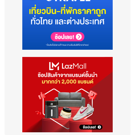
บต่อการใช้ชีวิตประจำวัน และนำไปสู่ภาวะแทรกซ้อนที่รุนแรงใ
นอนาคตได้
ผลกระทบระยะสั้น
คุณภาพชีวิตแย่ลง : เมื่อมีอาการผิดปกติจากกรดไหลย้
อน อาจสร้างความรู้สึกไม่สบายตัว ทำให้รบกวนการดำเ
นินชีวิตประจำวัน เช่น การนอนหลับ การรับประทานอาห
าร
ลดประสิทธิภาพการทำงาน : อาการที่เกิดซ้ำ ๆ อาจทำใ
ห้ประสิทธิภาพการทำงานลดลง จำเป็นจะต้องหยุดงาน
หรือขาดงานบ่อย ๆ
ปัญหาทางสังคม : เมื่อเกิดอาการกรดไหลย้อน อาจทำใ
ห้อยากหลีกเลี่ยงการเข้าสังคมหรือการทำกิจกรรมร่วม
กับผู้อื่น
ผลกระทบระยะยาว