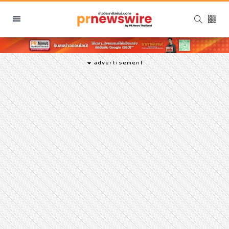
หมวดหมู่
พีอาร์ นิวส์ไวร์
สินค้า, บริการ
โปรโมชั่น
งานอีเว้นท์
รีวิว
บันเทิง
นักแสดง, นักร้อง, โมเดล
อินฟลูเอนเซอร์
ไลฟ์สไตล์
ความงาม
แฟชั่น