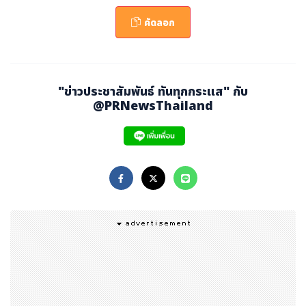
อดอาหารส่วนล่าง (Lower Esophageal Sphincter: LE
คัดลอก
S) ที่ทำหน้าที่เปิด เพื่อให้อาหารผ่านลงกระเพาะอาหาร และปิ
ด เพื่อป้องกันไม่ให้กรดไหลย้อนขึ้นมา หากกล้ามเนื้อหูรูดนี้ ค
ลายตัวหรือปิดไม่สนิท จะทำให้กรดในกระเพาะอาหารไหลย้อน
ขึ้นมายังหลอดอาหารได้ง่าย นอกจากนี้ อาจเกิดจากการบีบตั
"ข่าวประชาสัมพันธ์ ทันทุกกระแส" กับ
@PRNewsThailand
วของหลอดอาหารหรือกระเพาะอาหารผิดปกติ หรือมีโรคประ
จำตัวบางอย่าง
นอกจากสาเหตุข้างต้น โรคกรดไหลย้อน สามารถเกิดได้จากพ
ฤติกรรมเสี่ยงในชีวิตประจำวัน โดยในปัจจุบัน คนไทยจำนวนม
ากกำลังประสบกับปัญหาโรคกรดไหลย้อน โดยเฉพาะคนวัยทำ
งานที่มีวิถีชีวิตเร่งรีบ ซึ่งหลายคนอาจไม่รู้ตัว จึงไม่ปรับเปลี่ย
นพฤติกรรม ส่งผลให้อาการกรดไหลย้อนเกิดขึ้นซ้ำ ๆ และส่ง
ผลกระทบต่อคุณภาพชีวิตในหลาย ๆ ด้าน คุณอ๊อฟ ชัยนนท์ ห
าญคีรีรัตน์ ผู้ประกาศข่าวรุ่นใหม่ ซึ่งเป็นหนึ่งในผู้ที่ประสบกับโ
รคกรดไหลย้อนได้ออกมาแชร์ประสบการณ์ เพื่อเป็นแนวทางใ