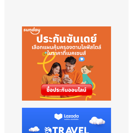
สิ่งกระตุ้นที่ก่อให้เกิดโรคกรดไหลย้อนหรืออาการรุนแรงขึ้น มั
กมาจากพฤติกรรมในชีวิตประจำวันที่หลายคนอาจมองข้าม
ปัจจัยจากการดำเนินชีวิต
ไม่ว่าจะเป็นพฤติกรรมการกิ
น เช่น กินอาหารไม่ตรงเวลา กินมากหรือเร็วเกินไป กิน
แล้วนอนทันที การกินอาหารบางชนิด เช่น อาหารมัน อ
าหารทอด อาหารรสจัด น้ำอัดลม เครื่องดื่มที่มีคาเฟอีน
รวมไปถึงความเครียด การดื่มสุรา และสูบบุหรี่
ปัจจัยทางกายภาพ
น้ำหนักตัวมากเกินไปหรือเป็นโรคอ้
วน อยู่ในระหว่างตั้งครรภ์
ปัจจัยจากโรคและยา
ผลกระทบและภาวะแทรกซ้อน
แม้โรคกรดไหลย้อนจะดูเหมือนเป็นปัญหาสุขภาพที่ไม่รุนแรงใ
นช่วงแรกจนทำให้หลายคนละเลย คิดว่า ไม่อันตราย แต่อากา
รที่ไม่ได้รับการดูแลอย่างเหมาะสม อาจลุกลามจนส่งผลกระท