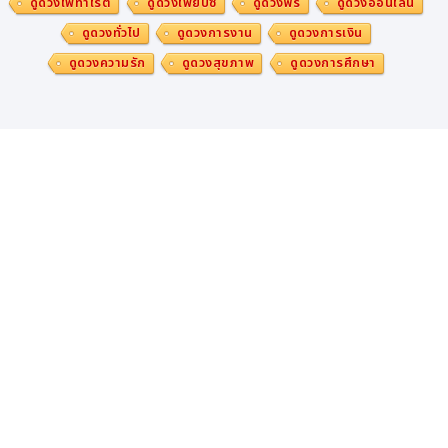
ดูดวงไพ่ทาโรต์
ดูดวงไพ่ยิปซี
ดูดวงฟรี
ดูดวงออนไลน์
สนับสนุนโดยกาวิสคอน
ดูดวงทั่วไป
ดูดวงการงาน
ดูดวงการเงิน
ดูดวงความรัก
ดูดวงสุขภาพ
ดูดวงการศึกษา
เมื่อมีอาการกรดไหลย้อน ต้อง ‘กาวิสคอน ดับเบิ้ล แอคชั่น มิ้น
ต์’ ยาบรรเทาอาการแสบร้อนกลางอก อาหารไม่ย่อยจากกรดไ
หลย้อน และลดกรดในกระเพาะอาหาร ด้วย 7 คุณสมบัติรักษา
หลากหลายอาการจากกรดไหลย้อน
อาหารไม่ย่อย
แสบร้อนกลางอก
กรดเกิน
เรอเปรี้ยว
เด็กอายุต่ำกว่า 12 ปี ใช้ตามแพทย์สั่งเท่านั้น
ใช้ได้ในหญิงตั้งครรภ์หรือให้นมบุตร ภายใต้คำแนะนำขอ
งแพทย์และเภสัชกร
ใช้ได้ในผู้สูงอายุ
ด้วย 2 กลไกการออกฤทธิ์ ไม่เพียงลดกรด ปรับสภาพกรดในก