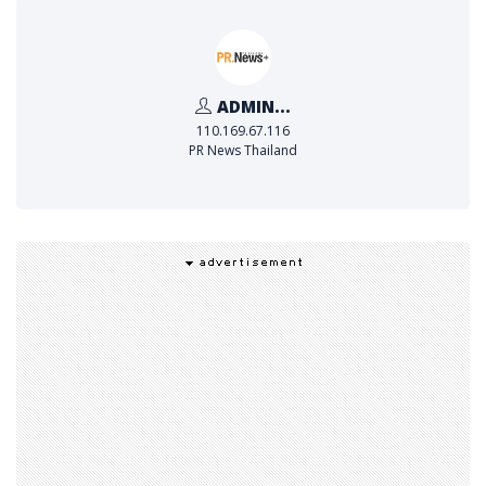
ADMIN...
110.169.67.116
PR News Thailand
ท้องอืด อาหารไม่ย่อยจากกรดเกิน
ไม่สบายท้อง แน่นท้อง จุกเสียด
ปวดท้องช่วงบน จุกแน่นลิ้นปี่
เรอเปรี้ยว
คลื่นไส้ รู้สึกเหมือนมีน้ำย่อยไหลขึ้นมา
แสบร้อนกลางอก
แสบคอ จุกแน่นในลำคอ กลืนลำบาก
ปัจจัยและพฤติกรรมเสี่ยงที่อาจทำให้เกิดโรคกรดไหลย้อ
น