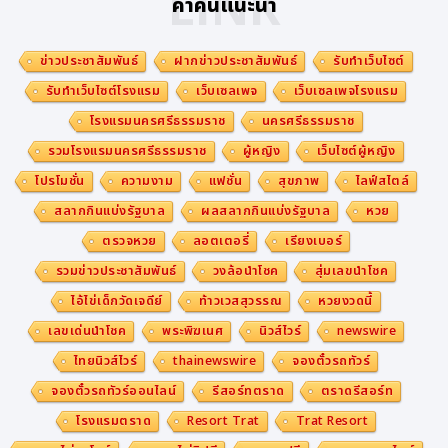
LINK
คำค้นแนะนำ
รที่กระตุ้นอาการ และไม่ล้มตัวนอนทันทีหลังกินอาหาร
ควรรออย่างน้อย 2 - 3 ชั่วโมง
การจัดการความเครียด : หาสิ่งที่ทำแล้วรู้สึกผ่อนคลาย
ข่าวประชาสัมพันธ์
ฝากข่าวประชาสัมพันธ์
รับทำเว็บไซต์
จากการทำงานหรือการเรียน เช่น ออกกำลังกาย ทำงา
รับทำเว็บไซต์โรงแรม
เว็บเซลเพจ
เว็บเซลเพจโรงแรม
นอดิเรกที่ชอบ หรือนอนหลับ พักผ่อนให้เพียงพอ
โรงแรมนครศรีธรรมราช
นครศรีธรรมราช
การดูแลสุขภาพทั่วไป : ควบคุมน้ำหนักให้อยู่ในเกณฑ์ปก
รวมโรงแรมนครศรีธรรมราช
ผู้หญิง
เว็บไซต์ผู้หญิง
ติ และตรวจสุขภาพอย่างสม่ำเสมอ
โปรโมชั่น
ความงาม
แฟชั่น
สุขภาพ
ไลฟ์สไตล์
การเลือกรับประทานยาลดกรดและบรรเทากรดไหลย้อน
สลากกินแบ่งรัฐบาล
ผลสลากกินแบ่งรัฐบาล
หวย
จากประเทศอังกฤษที่มาพร้อม 2 กลไกการออกฤทธิ์ ทั้ง
ตรวจหวย
ลอตเตอรี่
เรียงเบอร์
ปรับสภาพกรดในกระเพาะอาหารให้เป็นกลาง และสร้าง
รวมข่าวประชาสัมพันธ์
วงล้อนำโชค
สุ่มเลขนำโชค
ชั้นแพเจล ป้องกันกรดไหลย้อนขึ้นสู่หลอดอาหาร ออกฤ
ไอ้ไข่เด็กวัดเจดีย์
ท้าวเวสสุวรรณ
หวยงวดนี้
ทธิ์ยาวนาน 4 ชั่วโมง
เลขเด่นนำโชค
พระพิฆเนศ
นิวส์ไวร์
newswire
แหล่งอ้างอิง :
ไทยนิวส์ไวร์
thainewswire
จองตั๋วรถทัวร์
จองตั๋วรถทัวร์ออนไลน์
รีสอร์ทตราด
ตราดรีสอร์ท
กลไกการออกฤทธิ์ของยาลดกรด
โรงแรมตราด
Resort Trat
Trat Resort
ประสิทธิภาพของยาลดกรด