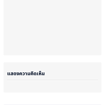
ห้กับผู้ที่มีอาการคล้ายกัน ได้เข้าใจถึงความสำคัญของการดูแ
ลสุขภาพก่อนที่โรคจะลุกลามหรือส่งผลกระทบในระยะยาว
7 สัญญาณอาการโรคกรดไหลย้อน รู้ก่อนจัดการได้
นอกเหนือจากอาการเรอเปรี้ยวหรือแสบร้อนกลางอกหลังรับ
ประทานอาหาร แนะนำให้ทุกคนลองสังเกตตัวเอง เพราะหาก
พบว่า มีอาการดังต่อไปนี้อย่างใดอย่างหนึ่ง หรือหลายข้อร่วม
กัน อาจเป็นสัญญาณว่า คุณกำลังมีภาวะกรดไหลย้อน และคว
รเริ่มดูแลสุขภาพหรือพบแพทย์ เพื่อวินิจฉัยและรับคำแนะนำ
ที่ถูกต้อง
แสดงความคิดเห็น