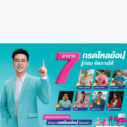
สุขภาพ
กีฬา
อาหาร, เครื่องดื่ม
ท่องเที่ยว
โรงแรม, ที่พัก
บ้าน, คอนโด, อสังหาฯ
ประกัน
สัตว์เลี้ยง
ไอที
โทรศัพท์มือถือ
เอไอ
การศึกษา
ศิลปะ, วัฒนธรรม
ศาสนา