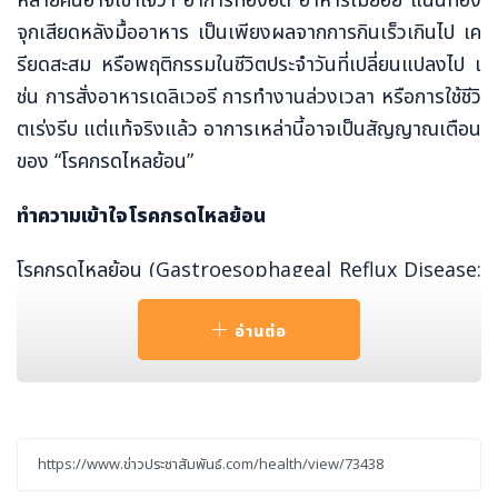
จุกเสียดหลังมื้ออาหาร เป็นเพียงผลจากการกินเร็วเกินไป เค
รียดสะสม หรือพฤติกรรมในชีวิตประจำวันที่เปลี่ยนแปลงไป เ
ช่น การสั่งอาหารเดลิเวอรี การทำงานล่วงเวลา หรือการใช้ชีวิ
ตเร่งรีบ แต่แท้จริงแล้ว อาการเหล่านี้อาจเป็นสัญญาณเตือน
ของ “โรคกรดไหลย้อน”
ทำความเข้าใจโรคกรดไหลย้อน
โรคกรดไหลย้อน (Gastroesophageal Reflux Disease:
GERD) คือ ภาวะที่น้ำย่อยหรือกรดในกระเพาะอาหารไหลย้อน
กลับขึ้นสู่หลอดอาหาร ก่อให้เกิดอาการระคายเคือง เช่น แสบร้
อ่านต่อ
อนกลางอก เรอเปรี้ยว หรืออาการอื่น ๆ ที่รบกวนการใช้ชีวิตป
ระจำวัน และหากปล่อยไว้ ไม่ได้รับการดูแลอย่างถูกต้อง อาจ
นำไปสู่ภาวะแทรกซ้อนที่รุนแรงได้
โดยกรดไหลย้อนเกิดจากความผิดปกติของกล้ามเนื้อหูรูดหล