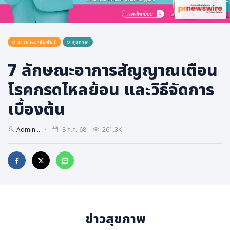
การเมือง
ราชการ, รัฐวิสาหกิจ
ข่าวประชาสัมพันธ์
สุขภาพ
ธุรกิจ, สังคม
เศรษฐกิจ, การเงิน
7 ลักษณะอาการสัญญาณเตือน
การเกษตร
โรคกรดไหลย้อน และวิธีจัดการ
พลังงาน, สิ่งแวดล้อม
เบื้องต้น
ยานยนต์
Admin...
8 ก.ค. 68
261.3K
ขนส่ง
การงาน, อาชีพ
กิจกรรม
อบรมสัมมนา
เอเชีย
ข่าวสุขภาพ
ภาษาอังกฤษ