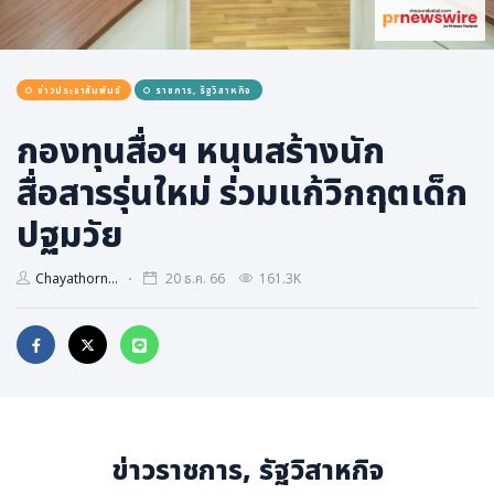
การเมือง
ราชการ, รัฐวิสาหกิจ
ข่าวประชาสัมพันธ์
ราชการ, รัฐวิสาหกิจ
ธุรกิจ, สังคม
เศรษฐกิจ, การเงิน
กองทุนสื่อฯ หนุนสร้างนัก
การเกษตร
สื่อสารรุ่นใหม่ ร่วมแก้วิกฤตเด็ก
พลังงาน, สิ่งแวดล้อม
ปฐมวัย
ยานยนต์
Chayathorn...
20 ธ.ค. 66
161.3K
ขนส่ง
การงาน, อาชีพ
กิจกรรม
อบรมสัมมนา
เอเชีย
ข่าวราชการ, รัฐวิสาหกิจ
ภาษาอังกฤษ