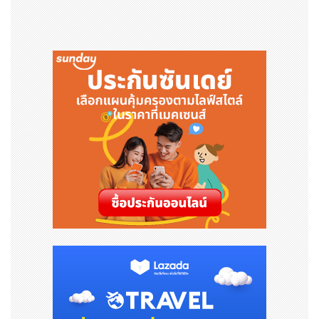
ามรุนแรงต่อเด็กปฐมวัย
3 เพิ่ม ได้แก่ 1) เพิ่มกิจกรรมฟื้นฟูพัฒนาการที่เสียไป กิจกรร
มทางกาย การเล่น การอ่านนิทาน 2) เพิ่มสวัสดิการเด็กเล็กถ้
วนหน้า 3) เพิ่มศักยภาพ อปท. และกลไกในระบบนิเวศน์ใกล้ตั
วเด็ก
กองทุนสื่อฯ และ คณะอนุกรรมการด้านสื่อสารเพื่อการพัฒน
าเด็กปฐมวัย จึงขอความร่วมมือร่วมใจจากภาคีเครือข่ายและห
น่วยงานทุกภาคส่วนที่เกี่ยวข้องกับเด็กปฐมวัย ช่วยกันเผยแพ
ร่ประชาสัมพันธ์สื่อวิดีโอทั้ง 6 เรื่อง รวมถึงสื่อรูปแบบอื่นๆ ที่
ผลิตขึ้นในโครงการฯ เพื่อสื่อสารสร้างความตระหนักถึงการฟื้
นฟูและพัฒนาเด็กปฐมวัย ให้ทันสถานการณ์
ติดตามรับชมสื่อวิดีโอชุด “ฟื้นฟูพัฒนาการเด็กปฐมวัย หลังโค
วิด-19” ทั้ง 6 เรื่อง และสามารถดาวน์โหลดสื่อฟื้นฟูพัฒนาก