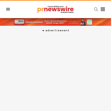
หมวดหมู่
พีอาร์ นิวส์ไวร์
สินค้า, บริการ
โปรโมชั่น
งานอีเว้นท์
รีวิว
บันเทิง
นักแสดง, นักร้อง, โมเดล
อินฟลูเอนเซอร์
ไลฟ์สไตล์
ความงาม
แฟชั่น