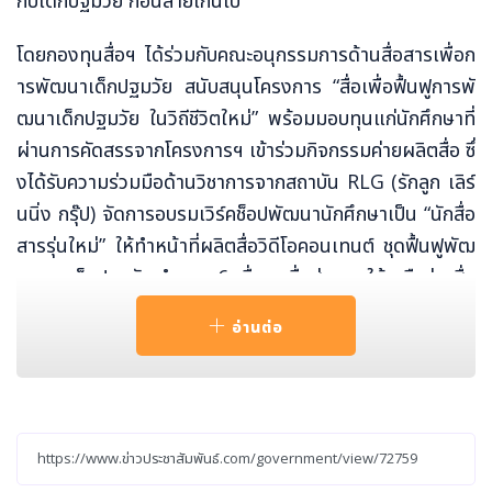
กับเด็กปฐมวัย ก่อนสายเกินไป
โดยกองทุนสื่อฯ ได้ร่วมกับคณะอนุกรรมการด้านสื่อสารเพื่อก
ารพัฒนาเด็กปฐมวัย สนับสนุนโครงการ “สื่อเพื่อฟื้นฟูการพั
ฒนาเด็กปฐมวัย ในวิถีชีวิตใหม่” พร้อมมอบทุนแก่นักศึกษาที่
ผ่านการคัดสรรจากโครงการฯ เข้าร่วมกิจกรรมค่ายผลิตสื่อ ซึ่
งได้รับความร่วมมือด้านวิชาการจากสถาบัน RLG (รักลูก เลิร์
นนิ่ง กรุ๊ป) จัดการอบรมเวิร์คช็อปพัฒนานักศึกษาเป็น “นักสื่อ
สารรุ่นใหม่” ให้ทำหน้าที่ผลิตสื่อวิดีโอคอนเทนต์ ชุดฟื้นฟูพัฒ
นาการเด็กปฐมวัย จำนวน 6 เรื่อง เพื่อส่งมอบให้เครือข่ายสื่อ
และเครือข่ายพัฒนาเด็กปฐมวัย ร่วมเผยแพร่ไปยังพ่อแม่ผู้ป
อ่านต่อ
กครอง ครู สถานพัฒนาเด็กปฐมวัย และสาธารณชนวงกว้าง
ต่อไป
นางสุภาวดี หาญเมธี
ประธานอนุกรรมการด้านสื่อสารเพื่อก
ารพัฒนาเด็กปฐมวัย ในคณะกรรมการนโยบายการพัฒนาเด็ก
ปฐมวัย กล่าวว่า การแพร่ระบาดของโควิด-19 ที่ผ่านมาเป็น