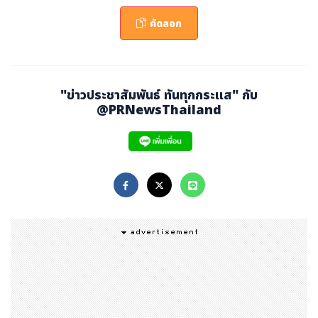
“วิกฤตซ้อนวิกฤต” สำหรับเด็กปฐมวัยของประเทศไทย เพราะก่
คัดลอก
อนหน้านี้สถานการณ์ก็เข้าขั้นวิกฤตอยู่แล้ว โดยพบว่า เด็กปฐ
มวัย 1 ใน 3 มีพัฒนาการล่าช้า ซึ่งรากของปัญหามาจากครอ
บครัวอ่อนแอ ขาดความรู้ ทักษะและมีค่านิยมผิดๆในการเลี้ยง
"ข่าวประชาสัมพันธ์ ทันทุกกระแส" กับ
ดูลูก มีการใช้ความรุนแรงในครอบครัวและกับเด็กเพิ่มขึ้น พ่อ
@PRNewsThailand
แม่กว่าครึ่งไม่ได้เลี้ยงลูกเอง และที่สำคัญคือใช้มือถือเลี้ยงลูก
ทั้งที่ประเทศไทยได้เข้าสู่สังคมผู้สูงอายุเต็มรูป หากเด็กเยาวช
นขาดคุณภาพ สังคมจะรับมือกับอนาคตที่เต็มไปด้วยผู้สูงอายุ
ได้อย่างไร
อ.ธิดา พิทักษ์สินสุข
กรรมการผู้ทรงคุณวุฒิในคณะกรรมกา
รนโยบายการพัฒนาเด็กปฐมวัย กล่าวเพิ่มเติมว่า คนสำคัญที่
จะช่วยเด็กได้ดีที่สุด คือคนที่ใกล้ชิดเด็กมากที่สุด นั่นคือ พ่อแ
ม่ผู้ปกครองและครู ซึ่งต้องเข้าใจว่า ภาวะการเรียนรู้ถดถอย ห
รือ Learning Loss จากสถานการณ์โควิดนั้น ไม่ใช่แค่เรียน