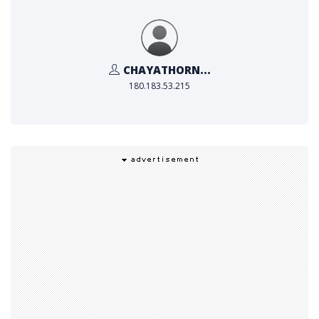
หลายที่ได้ฝึกคิด วางแผน ลงมือทำและแก้ปัญหา ไม่ปล่อยให้
เล่นสื่อหน้าจอจนสมอง ร่างกาย จิตใจเสียหาย ให้เด็กปฐมวัย
ได้ช่วยตนเองเพื่อสร้างคุณลักษณะที่ดี และคุณค่าในตนเอง แ
ละได้ทำกิจกรรมที่ได้ร่วมมือกับคนอื่น เช่น งานบ้าน งานครัว
CHAYATHORN...
ก็จะค่อยๆ ฟื้นฟูพัฒนาการที่สูญเสียให้กลับคืนมาได้
180.183.53.215
ทั้งนี้คณะอนุกรรมการด้านสื่อสารเพื่อการพัฒนาเด็กปฐมวัย
ได้จัดทำข้อเสนอเชิงนโยบาย “ 3 เร่ง 3 ลด 3 เพิ่ม” ในการฟื้น
ฟูพัฒนาการเด็กปฐมวัย ประกอบด้วย
3 เร่ง ได้แก่ 1) เร่งกำหนด “การฟื้นฟูเด็กปฐมวัย” เป็นวาระแ
ห่งชาติ 2) เร่งให้ความรู้ ความเข้าใจแก่ผู้ปกครอง ครูและสังค
ม 3) เร่งค้นหา เยียวยา และพัฒนาเด็กปฐมวัยในภาวะเปราะบ
าง
3 ลด ได้แก่ 1) ลดการใช้สื่อหน้าจอในเด็กปฐมวัยอย่างจริงจัง
2) ลดความเครียด คืนความสุขแก่เด็กปฐมวัย 3) ลดการใช้คว