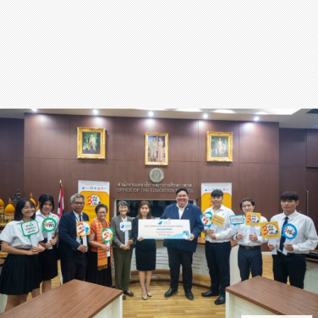
สุขภาพ
กีฬา
อาหาร, เครื่องดื่ม
ท่องเที่ยว
โรงแรม, ที่พัก
บ้าน, คอนโด, อสังหาฯ
ประกัน
สัตว์เลี้ยง
ไอที
โทรศัพท์มือถือ
เอไอ
การศึกษา
ศิลปะ, วัฒนธรรม
ศาสนา