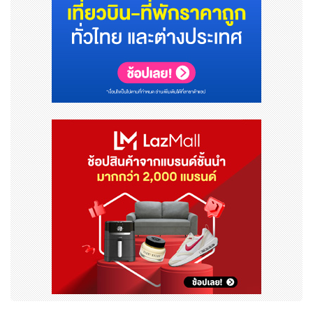
ารเด็กปฐมวัยรูปแบบหลากหลาย อาทิ e-book, Infograph
ic บทความ เอกสารวิชาการ และรับชมคลิปวิดีโออื่นๆ ได้ที่ ht
tps://ecd-covidrecovery.rlg-ef.com/