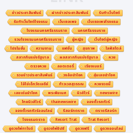
ข่าวประชาสัมพันธ์
ฝากข่าวประชาสัมพันธ์
รับทำเว็บไซต์
รับทำเว็บไซต์โรงแรม
เว็บเซลเพจ
เว็บเซลเพจโรงแรม
โรงแรมนครศรีธรรมราช
นครศรีธรรมราช
รวมโรงแรมนครศรีธรรมราช
ผู้หญิง
เว็บไซต์ผู้หญิง
โปรโมชั่น
ความงาม
แฟชั่น
สุขภาพ
ไลฟ์สไตล์
สลากกินแบ่งรัฐบาล
ผลสลากกินแบ่งรัฐบาล
หวย
ตรวจหวย
ลอตเตอรี่
เรียงเบอร์
รวมข่าวประชาสัมพันธ์
วงล้อนำโชค
สุ่มเลขนำโชค
ไอ้ไข่เด็กวัดเจดีย์
ท้าวเวสสุวรรณ
หวยงวดนี้
เลขเด่นนำโชค
พระพิฆเนศ
นิวส์ไวร์
newswire
ไทยนิวส์ไวร์
thainewswire
จองตั๋วรถทัวร์
จองตั๋วรถทัวร์ออนไลน์
รีสอร์ทตราด
ตราดรีสอร์ท
โรงแรมตราด
Resort Trat
Trat Resort
ดูดวงไพ่ทาโรต์
ดูดวงไพ่ยิปซี
ดูดวงฟรี
ดูดวงออนไลน์