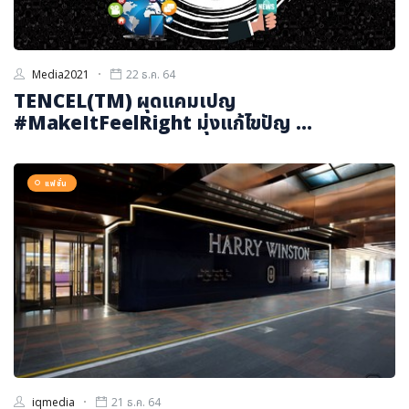
Media2021
22 ธ.ค. 64
TENCEL(TM) ผุดแคมเปญ
#MakeItFeelRight มุ่งแก้ไขปัญ ...
แฟชั่น
iqmedia
21 ธ.ค. 64