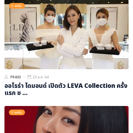
ภาษาจีน
แฟชั่น
ภาษาญี่ปุ่น
PR400
23 ธ.ค. 64
ออโรร่า ไดมอนด์ เปิดตัว LEVA Collection ครั้ง
แรก ข ...
แฟชั่น