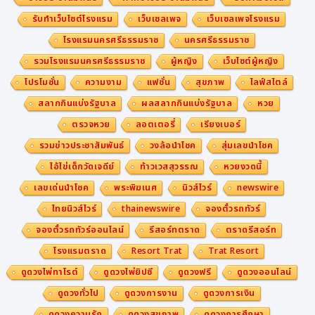
รับทำเว็บไซต์โรงแรม
เว็บเซลเพจ
เว็บเซลเพจโรงแรม
โรงแรมนครศรีธรรมราช
นครศรีธรรมราช
รวมโรงแรมนครศรีธรรมราช
ผู้หญิง
เว็บไซต์ผู้หญิง
โปรโมชั่น
ความงาม
แฟชั่น
สุขภาพ
ไลฟ์สไตล์
สลากกินแบ่งรัฐบาล
ผลสลากกินแบ่งรัฐบาล
หวย
ตรวจหวย
ลอตเตอรี่
เรียงเบอร์
รวมข่าวประชาสัมพันธ์
วงล้อนำโชค
สุ่มเลขนำโชค
ไอ้ไข่เด็กวัดเจดีย์
ท้าวเวสสุวรรณ
หวยงวดนี้
เลขเด่นนำโชค
พระพิฆเนศ
นิวส์ไวร์
newswire
ไทยนิวส์ไวร์
thainewswire
จองตั๋วรถทัวร์
จองตั๋วรถทัวร์ออนไลน์
รีสอร์ทตราด
ตราดรีสอร์ท
โรงแรมตราด
Resort Trat
Trat Resort
ดูดวงไพ่ทาโรต์
ดูดวงไพ่ยิปซี
ดูดวงฟรี
ดูดวงออนไลน์
ดูดวงทั่วไป
ดูดวงการงาน
ดูดวงการเงิน
ดูดวงความรัก
ดูดวงสุขภาพ
ดูดวงการศึกษา