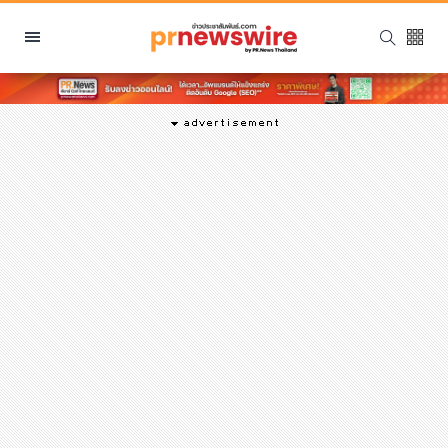
หมวดหมู่
พีอาร์ นิวส์ไวร์
สินค้า, บริการ
โปรโมชั่น
งานอีเว้นท์
รีวิว
บันเทิง
นักแสดง, นักร้อง, โมเดล
อินฟลูเอนเซอร์
ไลฟ์สไตล์
ความงาม
แฟชั่น