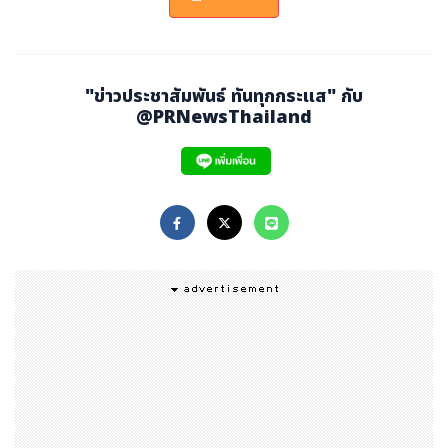
สมัครด่วน! คลิก > https://forms.gle/i3eFBjahrvJeRc
au5
สนใจติดต่อ
"ข่าวประชาสัมพันธ์ ทันทุกกระแส" กับ
ฝ่ายพัฒนาโอกาสทางธุรกิจ ISMED
@PRNewsThailand
คุณธีรโชติ 082 450 2626
#BusinessMatching #Myanmar #เจรจาธุรกิจ #ขยา
ยตลาด #ISMED