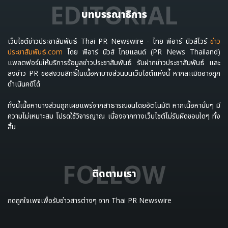
EDITORIAL
บทบรรณาธิการ
เว็บไซต์ข่าวประชาสัมพันธ์ Thai PR Newswire - ไทย พีอาร์ นิวส์ไวร์
ข่าว
ประชาสัมพันธ์.com
โดย พีอาร์ นิวส์ ไทยแลนด์ (PR News Thailand)
แพลตฟอร์มให้บริการข้อมูลข่าวประชาสัมพันธ์ รับฝากข่าวประชาสัมพันธ์ และ
ลงข่าว PR ขอสงวนสิทธิ์ในเนื้อหาบางส่วนบนเว็บไซต์แห่งนี้ หากละเมิดอาจถูก
ดำเนินคดีได้
ทั้งนี้เนื้อหาบางส่วนถูกเผยแพร่จากสาธารณชนโดยอัตโนมัติ หากเนื้อหานั้นๆ มี
ความไม่เหมาะสม โปรดใช้วิจารญาณ เนื่องจากทางเว็บไซต์ไม่รับผิดชอบใดๆ ทั้ง
สิ้น
FOLLOW
ติดตามเรา
กดถูกใจเพจเพื่อรับข่าวสารต่างๆ จาก Thai PR Newswire