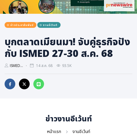
การเมือง
ราชการ, รัฐวิสาหกิจ
ข่าวประชาสัมพันธ์
งานอีเว้นท์
ธุรกิจ, สังคม
เศรษฐกิจ, การเงิน
บุกตลาดเมียนมา! จับคู่ธุรกิจปัง
การเกษตร
กับ ISMED 27-30 ส.ค. 68
พลังงาน, สิ่งแวดล้อม
ISMED...
14 ส.ค. 68
93.5K
ยานยนต์
ขนส่ง
การงาน, อาชีพ
กิจกรรม
อบรมสัมมนา
ข่าวงานอีเว้นท์
เอเชีย
ภาษาอังกฤษ
หน้าแรก
งานอีเว้นท์