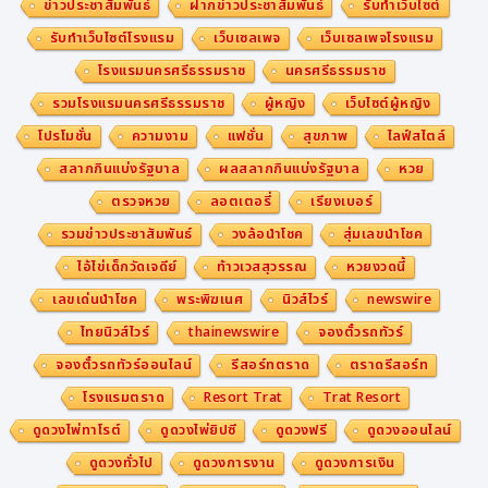
ข่าวประชาสัมพันธ์
ฝากข่าวประชาสัมพันธ์
รับทำเว็บไซต์
รับทำเว็บไซต์โรงแรม
เว็บเซลเพจ
เว็บเซลเพจโรงแรม
โรงแรมนครศรีธรรมราช
นครศรีธรรมราช
รวมโรงแรมนครศรีธรรมราช
ผู้หญิง
เว็บไซต์ผู้หญิง
โปรโมชั่น
ความงาม
แฟชั่น
สุขภาพ
ไลฟ์สไตล์
สลากกินแบ่งรัฐบาล
ผลสลากกินแบ่งรัฐบาล
หวย
ตรวจหวย
ลอตเตอรี่
เรียงเบอร์
รวมข่าวประชาสัมพันธ์
วงล้อนำโชค
สุ่มเลขนำโชค
ไอ้ไข่เด็กวัดเจดีย์
ท้าวเวสสุวรรณ
หวยงวดนี้
เลขเด่นนำโชค
พระพิฆเนศ
นิวส์ไวร์
newswire
ไทยนิวส์ไวร์
thainewswire
จองตั๋วรถทัวร์
จองตั๋วรถทัวร์ออนไลน์
รีสอร์ทตราด
ตราดรีสอร์ท
โรงแรมตราด
Resort Trat
Trat Resort
ดูดวงไพ่ทาโรต์
ดูดวงไพ่ยิปซี
ดูดวงฟรี
ดูดวงออนไลน์
ดูดวงทั่วไป
ดูดวงการงาน
ดูดวงการเงิน