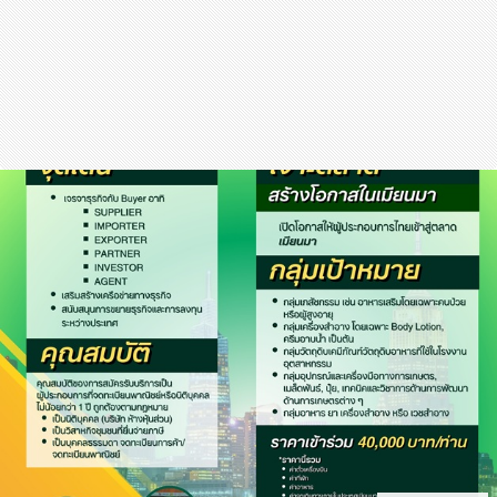
สุขภาพ
กีฬา
อาหาร, เครื่องดื่ม
ท่องเที่ยว
โรงแรม, ที่พัก
บ้าน, คอนโด, อสังหาฯ
ประกัน
สัตว์เลี้ยง
ไอที
โทรศัพท์มือถือ
เอไอ
การศึกษา
ศิลปะ, วัฒนธรรม
ศาสนา