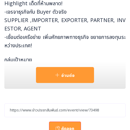
Highlight เด็ดที่ห้ามพลาด!
-เจรจาธุรกิจกับ Buyer ตัวจริง
SUPPLIER ,IMPORTER, EXPORTER, PARTNER, INV
ESTOR, AGENT
-เชื่อมต่อเครือข่าย เพิ่มศักยภาพทางธุรกิจ ขยายการลงทุนระ
หว่างประเทศ!
กลุ่มเป้าหมาย
-อาหารเสริมเพื่อสุขภาพ & เภสัชกรรม
อ่านต่อ
-เครื่องสำอาง & เวชสำอาง
-วัตถุดิบเคมีภัณฑ์ & วัตถุดิบอาหาร
-อุปกรณ์เกษตร เมล็ดพันธุ์ ปุ๋ย & เทคโนโลยีเกษตร
-อาหาร ยา & ผลิตภัณฑ์บำรุงผิว
ราคาเข้าร่วม 40,000 บาท/ท่าน
คัดลอก