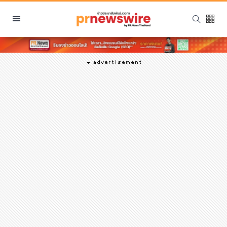
หมวดหมู่
พีอาร์ นิวส์ไวร์
สินค้า, บริการ
โปรโมชั่น
งานอีเว้นท์
รีวิว
บันเทิง
นักแสดง, นักร้อง, โมเดล
อินฟลูเอนเซอร์
ไลฟ์สไตล์
ความงาม
แฟชั่น