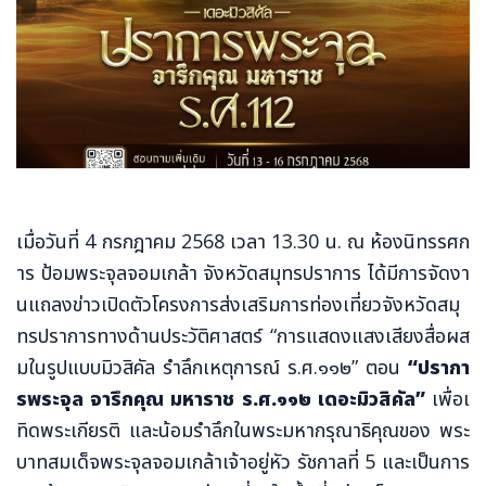
เมื่อวันที่ 4 กรกฎาคม 2568 เวลา 13.30 น. ณ ห้องนิทรรศก
าร ป้อมพระจุลจอมเกล้า จังหวัดสมุทรปราการ ได้มีการจัดงา
นแถลงข่าวเปิดตัวโครงการส่งเสริมการท่องเที่ยวจังหวัดสมุ
ทรปราการทางด้านประวัติศาสตร์ “การแสดงแสงเสียงสื่อผส
มในรูปแบบมิวสิคัล รำลึกเหตุการณ์ ร.ศ.๑๑๒” ตอน
“ปรากา
รพระจุล จารึกคุณ มหาราช ร.ศ.๑๑๒ เดอะมิวสิคัล”
เพื่อเ
ทิดพระเกียรติ และน้อมรำลึกในพระมหากรุณาธิคุณของ พระ
บาทสมเด็จพระจุลจอมเกล้าเจ้าอยู่หัว รัชกาลที่ 5 และเป็นการ