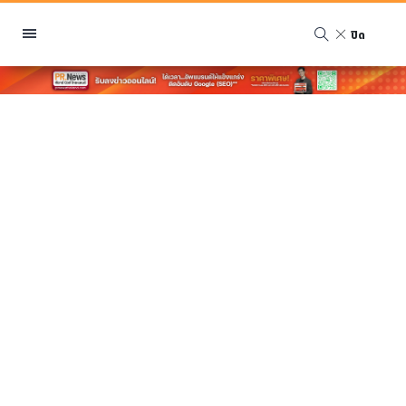
ปิด
หมวดหมู่
พีอาร์ นิวส์ไวร์
สินค้า, บริการ
โปรโมชั่น
งานอีเว้นท์
รีวิว
บันเทิง
นักแสดง, นักร้อง, โมเดล
อินฟลูเอนเซอร์
ไลฟ์สไตล์
ความงาม
แฟชั่น