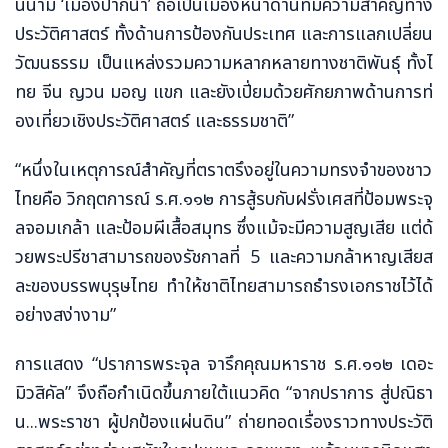
นนาม ‘เมืองปากน้ำ’ ถือเป็นเมืองหน้าด่านที่มีความสำคัญทาง
ประวัติศาสตร์ ทั้งด้านการป้องกันประเทศ และการแลกเปลี่ยน
วัฒนธรรม เป็นแหล่งรวมความหลากหลายทางชาติพันธุ์ ทั้งไ
ทย จีน ญวน มอญ แขก และยังเปี่ยมด้วยศักยภาพด้านการท่
องเที่ยวเชิงประวัติศาสตร์ และธรรมชาติ”
“หนึ่งในเหตุการณ์สำคัญที่ตราตรึงอยู่ในความทรงจำของชาว
ไทยคือ วิกฤตการณ์ ร.ศ.๑๑๒ การสู้รบกับฝรั่งเศสที่ป้อมพระจุ
ลจอมเกล้า และป้อมผีเสื้อสมุทร ซึ่งแม้จะมีความสูญเสีย แต่ด้
วยพระปรีชาสามารถของรัชกาลที่ 5 และความกล้าหาญเสียส
ละของบรรพบุรุษไทย ทำให้ชาติไทยสามารถธำรงเอกราชไว้ได้
อย่างสง่างาม”
การแสดง “ปราการพระจุล จารึกคุณมหาราช ร.ศ.๑๑๒ เดอะ
มิวสิคัล” จึงถือกำเนิดขึ้นภายใต้แนวคิด “จากปราการ สู่ปณิธา
น...พระราชา ผู้ปกป้องแผ่นดิน” ถ่ายทอดเรื่องราวทางประวัติ