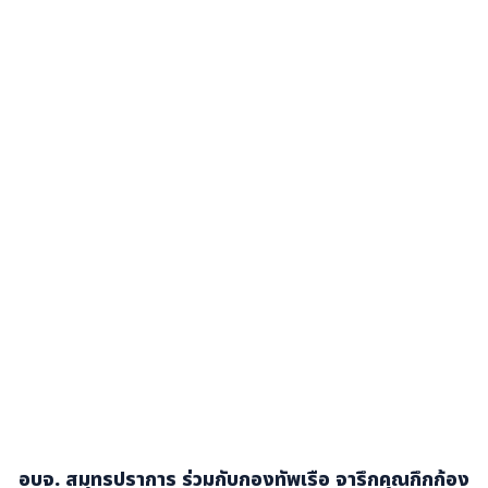
อบจ. สมุทรปราการ ร่วมกับกองทัพเรือ จารึกคุณกึกก้อง