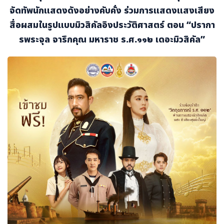
จัดทัพนักแสดงดังอย่างคับคั่ง ร่วมการแสดงแสงเสียง
สื่อผสมในรูปแบบมิวสิคัลอิงประวัติศาสตร์ ตอน “ปรากา
รพระจุล จารึกคุณ มหาราช ร.ศ.๑๑๒ เดอะมิวสิคัล”