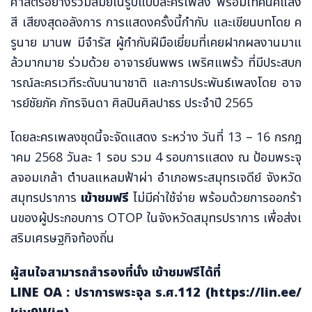
ศาสตร์อย่างร่วมสมัยในรูปแบบละครเพลง พร้อมเทคนิคแสง
สี เสียงสุดอลังการ การแสดงครั้งนี้กำกับ และเขียนบทโดย ค
รูนาย มานพ มีจำรัส ผู้กำกับฝีมือเยี่ยมที่เคยฝากผลงานมาแ
ล้วมากมาย ร่วมด้วย อาจารย์นพพร เพริศแพร้ว ที่มีประสบก
ารณ์ละครเวทีระดับนานาชาติ และการประพันธ์เพลงโดย อาจ
ารย์ชัยภัค ภัทรจินดา ศิลปินศิลปาธร ประจำปี 2565
โดยละครเพลงชุดนี้จะจัดแสดง ระหว่าง วันที่ 13 – 16 กรกฎ
าคม 2568 วันละ 1 รอบ รวม 4 รอบการแสดง ณ ป้อมพระจุ
ลจอมเกล้า ตำบลแหลมฟ้าผ่า อำเภอพระสมุทรเจดีย์ จังหวัด
สมุทรปราการ
เข้าชมฟรี
ไม่มีค่าใช้จ่าย พร้อมด้วยการออกร้า
นของผู้ประกอบการ OTOP ในจังหวัดสมุทรปราการ เพื่อส่งเ
สริมเศรษฐกิจท้องถิ่น
ผู้สนใจสามารถสำรองที่นั่ง เข้าชมฟรีได้ที่
LINE OA : ปราการพระจุล ร.ศ.112 (https://lin.ee/
kjv9Wiq)