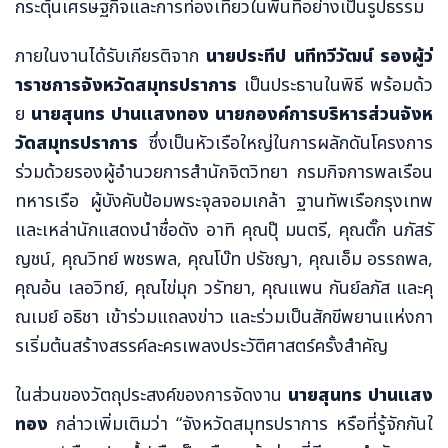
กระตุ้นเศรษฐกิจและการท่องเที่ยวในพื้นที่อย่างเป็นรูปธรรม
ภายในงานได้รับเกียรติจาก
นายประทีป นทีทวีวัฒน์ รองผู้ว่
าราชการจังหวัดสมุทรปราการ
เป็นประธานในพิธี พร้อมด้ว
ย
นายสุนทร ปานแสงทอง นายกองค์การบริหารส่วนจังห
วัดสมุทรปราการ
ซึ่งเป็นหัวเรือใหญ่ในการผลักดันโครงการ
ร่วมด้วยรองผู้อำนวยการสำนักจิตวิทยา กรมกิจการพลเรือน
ทหารเรือ ผู้บังคับป้อมพระจุลจอมเกล้า ฐานทัพเรือกรุงเทพ
และเหล่านักแสดงนำชื่อดัง อาทิ คุณปุ๊ มนตรี, คุณตั๊ก นภัสรั
ญชน์, คุณวิทย์ พชรพล, คุณโบ๊ท ปรัชญา, คุณเอ็ม อรรถพล,
คุณอ้น เลอวิทย์, คุณไข่มุก วรัทยา, คุณแพน กันย์ลภัส และคุ
ณเมย์ อธิชา เข้าร่วมแถลงข่าว และร่วมเป็นสักขีพยานแห่งกา
รเริ่มต้นสร้างสรรค์ละครเพลงประวัติศาสตร์ครั้งสำคัญ
ในส่วนของวัตถุประสงค์ของการจัดงาน
นายสุนทร ปานแสง
ทอง
กล่าวเพิ่มเติมว่า “จังหวัดสมุทรปราการ หรือที่รู้จักกันใ