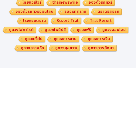
ไทยนิวส์ไวร์
thainewswire
จองตั๋วรถทัวร์
จองตั๋วรถทัวร์ออนไลน์
รีสอร์ทตราด
ตราดรีสอร์ท
โรงแรมตราด
Resort Trat
Trat Resort
ดูดวงไพ่ทาโรต์
ดูดวงไพ่ยิปซี
ดูดวงฟรี
ดูดวงออนไลน์
ดูดวงทั่วไป
ดูดวงการงาน
ดูดวงการเงิน
ดูดวงความรัก
ดูดวงสุขภาพ
ดูดวงการศึกษา