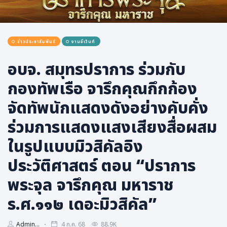
การเมือง
ราชการ, รัฐวิสาหกิจ
ข่าวประชาสัมพันธ์
งานอีเว้นท์
ธุรกิจ, สังคม
เศรษฐกิจ, การเงิน
อบจ. สมุทรปราการ ร่วมกับ
การเกษตร
กองทัพเรือ จารึกคุณกึกก้อง
พลังงาน, สิ่งแวดล้อม
จัดทัพนักแสดงดังอย่างคับคั่ง
ยานยนต์
ร่วมการแสดงแสงเสียงสื่อผสม
ขนส่ง
ในรูปแบบมิวสิคัลอิง
การงาน, อาชีพ
ประวัติศาสตร์ ตอน “ปราการ
กิจกรรม
พระจุล จารึกคุณ มหาราช
อบรมสัมมนา
เอเชีย
ร.ศ.๑๑๒ เดอะมิวสิคัล”
ภาษาอังกฤษ
Admin...
4 ก.ค. 68
88.9K