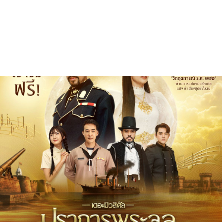
สุขภาพ
กีฬา
อาหาร, เครื่องดื่ม
ท่องเที่ยว
โรงแรม, ที่พัก
บ้าน, คอนโด, อสังหาฯ
ประกัน
สัตว์เลี้ยง
ไอที
โทรศัพท์มือถือ
เอไอ
การศึกษา
ศิลปะ, วัฒนธรรม
ศาสนา