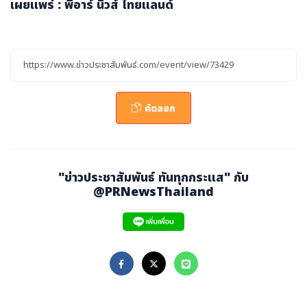
เผยแพร่ : พีอาร์ นิวส์ ไทยแลนด์
คัดลอก
"ข่าวประชาสัมพันธ์ ทันทุกกระแส" กับ
@PRNewsThailand