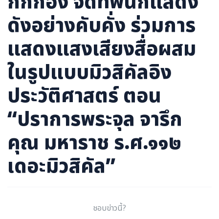
กึกก้อง จัดทัพนักแสดง
ดังอย่างคับคั่ง ร่วมการ
แสดงแสงเสียงสื่อผสม
ในรูปแบบมิวสิคัลอิง
ประวัติศาสตร์ ตอน
“ปราการพระจุล จารึก
คุณ มหาราช ร.ศ.๑๑๒
เดอะมิวสิคัล”
ชอบข่าวนี้?