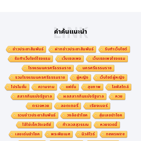
LINK
คำค้นแนะนำ
ข่าวประชาสัมพันธ์
ฝากข่าวประชาสัมพันธ์
รับทำเว็บไซต์
รับทำเว็บไซต์โรงแรม
เว็บเซลเพจ
เว็บเซลเพจโรงแรม
โรงแรมนครศรีธรรมราช
นครศรีธรรมราช
รวมโรงแรมนครศรีธรรมราช
ผู้หญิง
เว็บไซต์ผู้หญิง
โปรโมชั่น
ความงาม
แฟชั่น
สุขภาพ
ไลฟ์สไตล์
สลากกินแบ่งรัฐบาล
ผลสลากกินแบ่งรัฐบาล
หวย
ตรวจหวย
ลอตเตอรี่
เรียงเบอร์
รวมข่าวประชาสัมพันธ์
วงล้อนำโชค
สุ่มเลขนำโชค
ไอ้ไข่เด็กวัดเจดีย์
ท้าวเวสสุวรรณ
หวยงวดนี้
เลขเด่นนำโชค
พระพิฆเนศ
นิวส์ไวร์
newswire