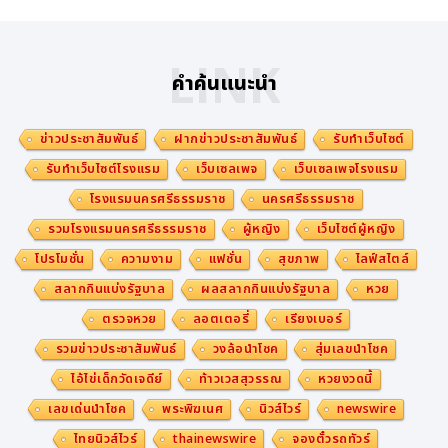
LINK
คำค้นแนะนำ
ข่าวประชาสัมพันธ์
ฝากข่าวประชาสัมพันธ์
รับทำเว็บไซต์
รับทำเว็บไซต์โรงแรม
เว็บเซลเพจ
เว็บเซลเพจโรงแรม
โรงแรมนครศรีธรรมราช
นครศรีธรรมราช
รวมโรงแรมนครศรีธรรมราช
ผู้หญิง
เว็บไซต์ผู้หญิง
โปรโมชั่น
ความงาม
แฟชั่น
สุขภาพ
ไลฟ์สไตล์
สลากกินแบ่งรัฐบาล
ผลสลากกินแบ่งรัฐบาล
หวย
ตรวจหวย
ลอตเตอรี่
เรียงเบอร์
รวมข่าวประชาสัมพันธ์
วงล้อนำโชค
สุ่มเลขนำโชค
ไอ้ไข่เด็กวัดเจดีย์
ท้าวเวสสุวรรณ
หวยงวดนี้
เลขเด่นนำโชค
พระพิฆเนศ
นิวส์ไวร์
newswire
ไทยนิวส์ไวร์
thainewswire
จองตั๋วรถทัวร์