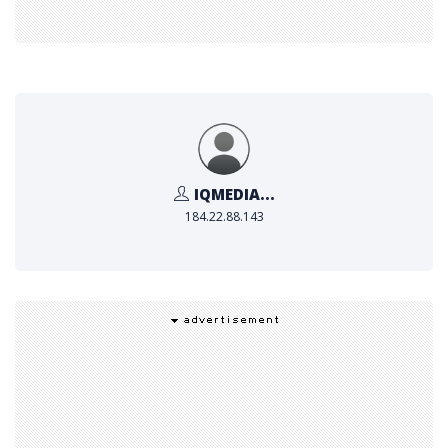
จีซีแอลอุทิศตนเพื่อนำพลังงานหมุนเวียนมาใช้ในชีวิตประจำวั
น โดยเป็นกำลังสำคัญเพื่อนำเทคโนโลยีดิจิทัลมาใช้ในภาคพลั
งงาน และสนับสนุนการคิดค้นนวัตกรรมใหม่ ๆ ในแวดวงระบ
บขับเคลื่อนรถยนต์ไฟฟ้า ซึ่งบริษัทฯ ได้สร้างนิคมอุตสาหกรร
มและเมืองอัจฉริยะปลอดคาร์บอนหลายแห่ง เพื่อช่วยให้จีนแ
ละประเทศอื่น ๆ เร่งไปสู่เป้าหมายคาร์บอนต่ำ
IQMEDIA...
ขณะนี้จีซีแอลกำลังเพิ่มศักยภาพของแหล่งพลังงานหมุนเวีย
184.22.88.143
นให้ถึงขีดสุด โดยสร้างฟาร์มพลังงานลมและพลังงานแสงอ
าทิตย์ในพื้นที่ทะเลทราย นำคุณประโยชน์ด้านสิ่งแวดล้อมและเ
ศรษฐกิจมาให้ผู้ที่อาศัยอยู่ในพื้นที่โดยรอบ ในขณะเดียวกัน บ
ทบาทของบริษัทฯ ในความคิดริเริ่มหนึ่งแถบหนึ่งเส้นทาง (B
elt and Road Initiative หรือ BRI) ได้เข้ามาเร่งสร้างโคร
งสร้างพื้นฐานด้านพลังงานใหม่ทั่วโลก ซึ่งช่วยลดการปล่อยค
าร์บอนและกระตุ้นเศรษฐกิจในภูมิภาคที่บริษัทฯ เข้าไปดำเนินก