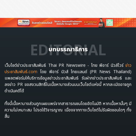
EDITORIAL
บทบรรณาธิการ
เว็บไซต์ข่าวประชาสัมพันธ์ Thai PR Newswire - ไทย พีอาร์ นิวส์ไวร์
ข่าว
ประชาสัมพันธ์.com
โดย พีอาร์ นิวส์ ไทยแลนด์ (PR News Thailand)
แพลตฟอร์มให้บริการข้อมูลข่าวประชาสัมพันธ์ รับฝากข่าวประชาสัมพันธ์ และ
ลงข่าว PR ขอสงวนสิทธิ์ในเนื้อหาบางส่วนบนเว็บไซต์แห่งนี้ หากละเมิดอาจถูก
ดำเนินคดีได้
ทั้งนี้เนื้อหาบางส่วนถูกเผยแพร่จากสาธารณชนโดยอัตโนมัติ หากเนื้อหานั้นๆ มี
ความไม่เหมาะสม โปรดใช้วิจารญาณ เนื่องจากทางเว็บไซต์ไม่รับผิดชอบใดๆ ทั้ง
สิ้น