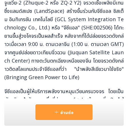
จูเชวี่ย-2 (Zhuque-2 หรือ ZQ-2 Y2) จรวดเชื้อเพลิงมีเทน
ซึ่งแลนด์สเปซ (LandSpace) สร้างขึ้นร่วมกับจีซีแอล ซิสเต็
ม อินทิเกรชัน เทคโนโลยี (GCL System Integration Te
chnology Co., Ltd.) หรือ "จีซีแอล" (SHE:002506) ได้ทะ
ยานขึ้นสู่วงโคจรเป็นผลสำเร็จ หลังจากที่ได้ปล่อยจรวดดังกล่
าวเมื่อเวลา 9:00 น. ตามเวลาจีน (1:00 น. ตามเวลา GMT)
จากศูนย์ปล่อยดาวเทียมจิ่วฉวน (Jiuquan Satellite Laun
ch Center) ทางตะวันตกเฉียงเหนือของจีน โดยจรวดดังกล่
าวติดสโลแกนประจำจีซีแอลที่ว่า "นำพลังสีเขียวมาใช้จริง"
(Bringing Green Power to Life)
จีซีแอลเป็นผู้ให้บริการพลังงานหมุนเวียนครบวงจร โดยเป็น
พันธมิตรสำคัญรายหนึ่งที่ช่วยแลนด์สเปซสร้างจูเชวี่ย-2 ทำใ
ห้จีนเป็นชาติแรกของโลกที่ส่งจรวดขนส่งพลังก๊าซมีเทนเหลว
อ่านต่อ
ไปยังอวกาศได้ ก๊าซมีเทนเหลวเป็นเชื้อเพลิงที่สะอาดกว่า ถูกก
ว่า และทรงพลังกว่า เหมาะสำหรับจรวดที่นำกลับมาใช้ใหม่ได้