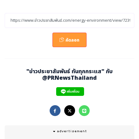
ด้านแลนด์สเปซได้ทุ่มเทวิจัยและพัฒนาด้วยตนเอง จนเกิดคว
ามก้าวหน้าครั้งสำคัญในเทคโนโลยีที่ใช้กับจูเชวี่ย-2 ซึ่งเข้ามาย
กระดับการใช้จรวดขนส่งแบบใช้เชื้อเพลิงเหลวต้นทุนต่ำ
คัดลอก
ปัจจุบัน สิ่งแวดล้อมได้กลายเป็นปัจจัยสำคัญในการวิจัยและพั
ฒนาจรวด ประเทศต่าง ๆ ทั่วโลกจึงมองหาตัวเลือกเพื่อใช้แ
ทนคาร์บอน ซึ่งเป็นส่วนหนึ่งของความพยายามในการต่อสู้กับ
"ข่าวประชาสัมพันธ์ ทันทุกกระแส" กับ
การเปลี่ยนแปลงสภาพภูมิอากาศ โดยก๊าซมีเทนโดดเด่นขึ้นมา
@PRNewsThailand
ในฐานะสารทางเลือกชนิดใหม่ที่มีคาร์บอนต่ำ เพื่อนำไปใช้แท
นสิ่งที่ใช้กันอยู่เดิม เพราะดีกว่าในหลายด้าน ทั้งเบาลง ใช้พื้น
ที่น้อยลง และบำรุงรักษาไม่ยาก
ความสำเร็จในการสร้างและทดสอบจรวดที่ขับเคลื่อนด้วยเชื้อเ
พลิงที่เป็นมิตรต่อสิ่งแวดล้อม ประหยัด และปลอดภัย อันเป็น
ผลจากการสนับสนุนที่แข็งแกร่งของจีซีแอลนั้น ทำให้จีนแซง