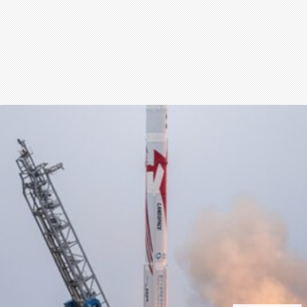
สุขภาพ
กีฬา
อาหาร, เครื่องดื่ม
ท่องเที่ยว
โรงแรม, ที่พัก
บ้าน, คอนโด, อสังหาฯ
ประกัน
สัตว์เลี้ยง
ไอที
โทรศัพท์มือถือ
เอไอ
การศึกษา
ศิลปะ, วัฒนธรรม
ศาสนา