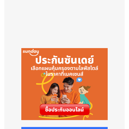
าร
รูปภาพ - https://mma.prnewswire.com/media/21
59105/GCL_Rocket.jpg