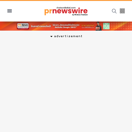
หมวดหมู่
พีอาร์ นิวส์ไวร์
สินค้า, บริการ
โปรโมชั่น
งานอีเว้นท์
รีวิว
บันเทิง
นักแสดง, นักร้อง, โมเดล
อินฟลูเอนเซอร์
ไลฟ์สไตล์
ความงาม
แฟชั่น