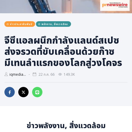
การเมือง
ราชการ, รัฐวิสาหกิจ
ข่าวประชาสัมพันธ์
พลังงาน, สิ่งแวดล้อม
ธุรกิจ, สังคม
เศรษฐกิจ, การเงิน
จีซีแอลผนึกกำลังแลนด์สเปซ
การเกษตร
ส่งจรวดที่ขับเคลื่อนด้วยก๊าซ
พลังงาน, สิ่งแวดล้อม
มีเทนลำแรกของโลกสู่วงโคจร
ยานยนต์
iqmedia...
22 ก.ค. 66
149.3K
ขนส่ง
การงาน, อาชีพ
กิจกรรม
อบรมสัมมนา
เอเชีย
ข่าวพลังงาน, สิ่งแวดล้อม
ภาษาอังกฤษ