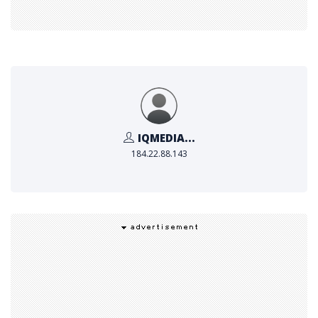
ภายใต้ความร่วมมือครั้งนี้ โตโยต้า และ อัล-ฟัตเตม มอเตอร์ส
จะจัดหาฝูงยานพาหนะที่ใช้พลังงานไฮโดรเจนเพื่อเข้าร่วมกา
รทดสอบ โดยโครงการนำร่องนี้จะช่วยให้แอดนอคเข้าใจว่า กา
รเติมเชื้อเพลิงไฮโดรเจนความเร็วสูงจะสามารถนำมาใช้ให้เกิ
ดประโยชน์สูงสุดได้อย่างไร เพื่อสนับสนุนยุทธศาสตร์ไฮโดรเจ
นแห่งชาติของสหรัฐอาหรับเอมิเรตส์ที่ตั้งเป้าให้ประเทศเป็นห
IQMEDIA...
นึ่งในผู้ผลิตไฮโดรเจนรายใหญ่ที่สุดภายในปี 2574
184.22.88.143
แอดนอค ดิสทริบิวชัน (ADNOC Distribution) จะเข้ามาด
ำเนินการสถานีดังกล่าวเมื่อสร้างแล้วเสร็จในปีนี้ ขณะที่สถา
นีแห่งที่สอง ณ ดูไบ กอล์ฟ ซิตี (Dubai Golf City) จะติดตั้
งเข้ากับระบบเติมเชื้อเพลิงไฮโดรเจนแบบเดิม
ทั้งนี้ แอดนอคได้จัดสรรเงินทุน 1.5 หมื่นล้านดอลลาร์ (5.5
หมื่นล้านดีแรห์มสหรัฐอาหรับเอมิเรตส์) เพื่อพัฒนาและเร่งผ