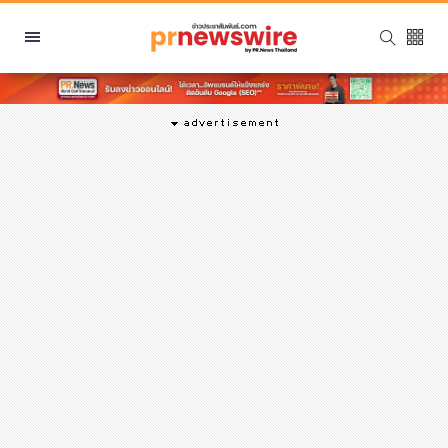
หมวดหมู่
พีอาร์ นิวส์ไวร์
สินค้า, บริการ
โปรโมชั่น
งานอีเว้นท์
รีวิว
บันเทิง
นักแสดง, นักร้อง, โมเดล
อินฟลูเอนเซอร์
ไลฟ์สไตล์
ความงาม
แฟชั่น