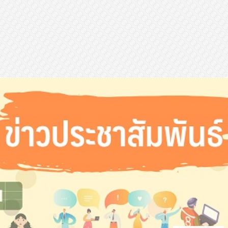
สุขภาพ
กีฬา
อาหาร, เครื่องดื่ม
ท่องเที่ยว
โรงแรม, ที่พัก
บ้าน, คอนโด, อสังหาฯ
ประกัน
สัตว์เลี้ยง
ไอที
โทรศัพท์มือถือ
เอไอ
การศึกษา
ศิลปะ, วัฒนธรรม
ศาสนา