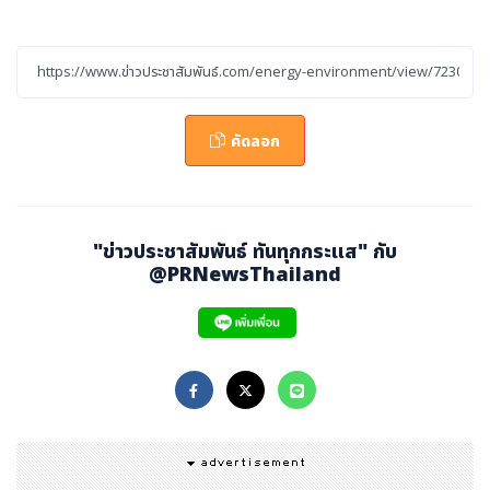
นสะอาด
ไฮโดรเจนเป็นเชื้อเพลิงที่ไม่ก่อให้เกิดก๊าซคาร์บอนไดออกไซด์ข
ณะใช้งาน และมีพลังงานต่อมวลสูงสุดในบรรดาเชื้อเพลิงทุก
คัดลอก
ประเภท ทำให้ยานพาหนะขับเคลื่อนได้ไกลขึ้นและเติมเชื้อเพลิ
งได้เร็วขึ้นเมื่อเทียบกับรถยนต์ไฟฟ้าที่ใช้แบตเตอรี่
ในโอกาสนี้ แอดนอคได้ประกาศความร่วมมือกับ โตโยต้า มอเต
"ข่าวประชาสัมพันธ์ ทันทุกกระแส" กับ
อร์ คอร์ปอร์เรชัน (Toyota Motor Corporation) และ อั
@PRNewsThailand
ล-ฟัตเตม มอเตอร์ส (Al-Futtaim Motors) ในการทดสอบ
สถานีเติมเชื้อเพลิงไฮโดรเจนความเร็วสูง โดยใช้ฝูงยานพาห
นะที่ขับเคลื่อนด้วยพลังงานไฮโดรเจนสะอาดของทั้งสองบริษั
ท
ดร.สุลต่าน อาเหม็ด อัล จาเบอร์ (His Excellency Dr. Sult
an Ahmed Al Jaber) รัฐมนตรีว่าการกระทรวงอุตสาหกรร