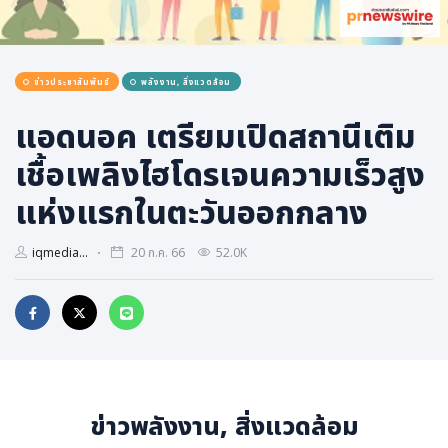
การเมือง
ราชการ, รัฐวิสาหกิจ
ข่าวประชาสัมพันธ์
พลังงาน, สิ่งแวดล้อม
ธุรกิจ, สังคม
เศรษฐกิจ, การเงิน
แอดนอค เตรียมเปิดสถานีเติม
การเกษตร
เชื้อเพลิงไฮโดรเจนความเร็วสูง
พลังงาน, สิ่งแวดล้อม
แห่งแรกในตะวันออกกลาง
ยานยนต์
iqmedia...
20 ก.ค. 66
52.0K
ขนส่ง
การงาน, อาชีพ
กิจกรรม
อบรมสัมมนา
เอเชีย
ข่าวพลังงาน, สิ่งแวดล้อม
ภาษาอังกฤษ