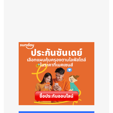
ลักดันโซลูชันคาร์บอนต่ำ ด้วยการลงทุนในเทคโนโลยีพลังงาน
ใหม่และการลดคาร์บอน เพื่อลดความเข้มข้นของคาร์บอนลง
25% ภายในปี 2573 และบรรลุเป้าหมายคาร์บอนสุทธิเป็นศูน
ย์ภายในปี 2593
เกี่ยวกับแอดนอค
แอดนอค (ADNOC) เป็นกลุ่มบริษัทปิโตรเคมีและพลังงานห
ลากหลายประเภทระดับแนวหน้า โดยมีรัฐอาบูดาบีเป็นเจ้าของ
ทั้งหมด วัตถุประสงค์ของแอดนอคคือการเพิ่มมูลค่าให้กับแห
ล่งไฮโดรคาร์บอนที่อุดมสมบูรณ์ในอาบูดาบี ผ่านการสำรวจแ
ละการผลิตด้วยความรับผิดชอบและยั่งยืน เพื่อสนับสนุนการเ
ติบโตและความหลากหลายทางเศรษฐกิจของสหรัฐอาหรับเอ
มิเรตส์ สามารถดูข้อมูลเพิ่มเติมได้ที่ www.adnoc.ae
สื่อมวลชนกรุณาติดต่อ: media@adnoc.ae