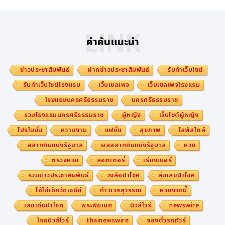
LINK
คำค้นแนะนำ
ข่าวประชาสัมพันธ์
ฝากข่าวประชาสัมพันธ์
รับทำเว็บไซต์
รับทำเว็บไซต์โรงแรม
เว็บเซลเพจ
เว็บเซลเพจโรงแรม
โรงแรมนครศรีธรรมราช
นครศรีธรรมราช
รวมโรงแรมนครศรีธรรมราช
ผู้หญิง
เว็บไซต์ผู้หญิง
โปรโมชั่น
ความงาม
แฟชั่น
สุขภาพ
ไลฟ์สไตล์
สลากกินแบ่งรัฐบาล
ผลสลากกินแบ่งรัฐบาล
หวย
ตรวจหวย
ลอตเตอรี่
เรียงเบอร์
รวมข่าวประชาสัมพันธ์
วงล้อนำโชค
สุ่มเลขนำโชค
ไอ้ไข่เด็กวัดเจดีย์
ท้าวเวสสุวรรณ
หวยงวดนี้
เลขเด่นนำโชค
พระพิฆเนศ
นิวส์ไวร์
newswire
ไทยนิวส์ไวร์
thainewswire
จองตั๋วรถทัวร์