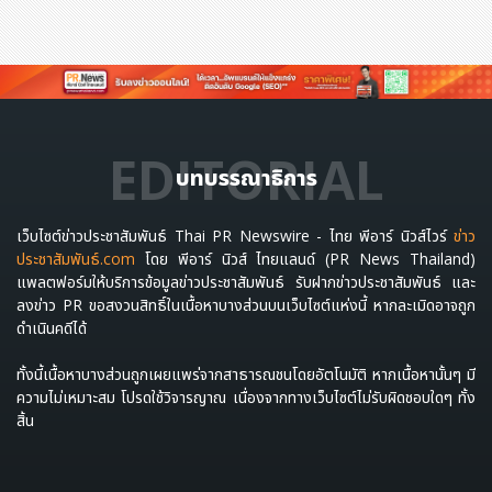
EDITORIAL
บทบรรณาธิการ
เว็บไซต์ข่าวประชาสัมพันธ์ Thai PR Newswire - ไทย พีอาร์ นิวส์ไวร์
ข่าว
ประชาสัมพันธ์.com
โดย พีอาร์ นิวส์ ไทยแลนด์ (PR News Thailand)
แพลตฟอร์มให้บริการข้อมูลข่าวประชาสัมพันธ์ รับฝากข่าวประชาสัมพันธ์ และ
ลงข่าว PR ขอสงวนสิทธิ์ในเนื้อหาบางส่วนบนเว็บไซต์แห่งนี้ หากละเมิดอาจถูก
ดำเนินคดีได้
ทั้งนี้เนื้อหาบางส่วนถูกเผยแพร่จากสาธารณชนโดยอัตโนมัติ หากเนื้อหานั้นๆ มี
ความไม่เหมาะสม โปรดใช้วิจารญาณ เนื่องจากทางเว็บไซต์ไม่รับผิดชอบใดๆ ทั้ง
สิ้น