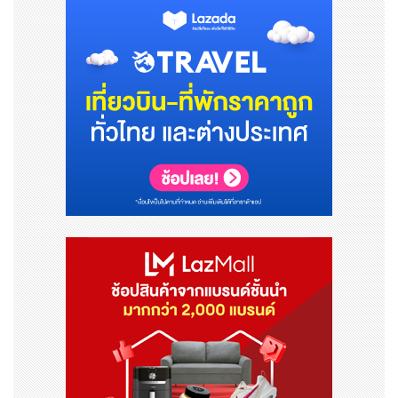
รูปภาพ - https://mma.prnewswire.com/media/21
56455/ADNOC_1.jpg
โลโก้ - https://mma.prnewswire.com/media/2156
456/ADNOC_Logo.jpg