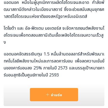
แอดนอค หนึ่งในผู้บุกเบิกการผลิตไฮโดรเจนสะอาด กำลังพั
ฒนาสถานีดังกล่าวในเมืองมาสดาร์ ซึ่งจะช่วยสนับสนุนยุทธศ
าสตร์ไฮโดรเจนแห่งชาติของสหรัฐอาหรับเอมิเรตส์
โตโยต้า และ อัล-ฟัตเตม มอเตอร์ส จะจัดหารถยนต์พลังงานไ
ฮโดรเจนเพื่อทดสอบสถานีเติมเชื้อเพลิงไฮโดรเจนความเร็วสู
ง
แอดนอคจัดสรรเงินทุน 1.5 หมื่นล้านดอลลาร์สำหรับพัฒนาเ
ทคโนโลยีพลังงานใหม่และการลดคาร์บอน เพื่อลดความเข้มข้
นของคาร์บอนลง 25% ภายในปี 2573 และบรรลุเป้าหมายคา
ร์บอนสุทธิเป็นศูนย์ภายในปี 2593
แอดนอค (ADNOC) ประกาศว่า บริษัทได้เริ่มก่อสร้างสถานีเ
ติมเชื้อเพลิงไฮโดรเจนความเร็วสูงแห่งแรกในตะวันออกกลา
อ่านต่อ
ง ณ เมืองมาสดาร์ สหรัฐอาหรับเอมิเรตส์ โดยจะผลิตไฮโดรเ
จนสะอาดจากน้ำ ด้วยการใช้อิเล็กโทรไลเซอร์ที่ใช้ไฟฟ้าพลังงา