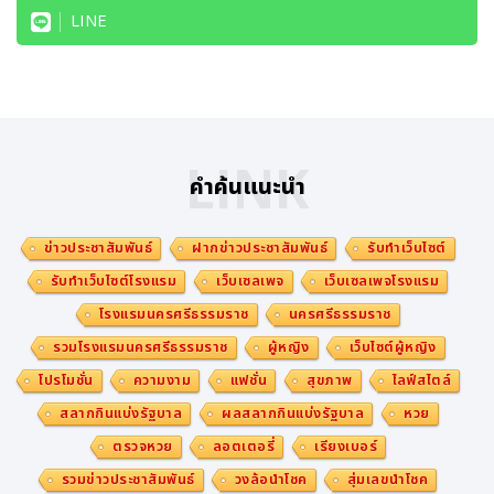
LINE
LINK
คำค้นแนะนำ
ข่าวประชาสัมพันธ์
ฝากข่าวประชาสัมพันธ์
รับทำเว็บไซต์
รับทำเว็บไซต์โรงแรม
เว็บเซลเพจ
เว็บเซลเพจโรงแรม
โรงแรมนครศรีธรรมราช
นครศรีธรรมราช
รวมโรงแรมนครศรีธรรมราช
ผู้หญิง
เว็บไซต์ผู้หญิง
โปรโมชั่น
ความงาม
แฟชั่น
สุขภาพ
ไลฟ์สไตล์
สลากกินแบ่งรัฐบาล
ผลสลากกินแบ่งรัฐบาล
หวย
ตรวจหวย
ลอตเตอรี่
เรียงเบอร์
รวมข่าวประชาสัมพันธ์
วงล้อนำโชค
สุ่มเลขนำโชค