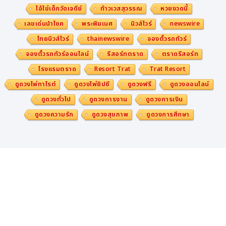
ไอ้ไข่เด็กวัดเจดีย์
ท้าวเวสสุวรรณ
หวยงวดนี้
เลขเด่นนำโชค
พระพิฆเนศ
นิวส์ไวร์
newswire
ไทยนิวส์ไวร์
thainewswire
จองตั๋วรถทัวร์
จองตั๋วรถทัวร์ออนไลน์
รีสอร์ทตราด
ตราดรีสอร์ท
โรงแรมตราด
Resort Trat
Trat Resort
ดูดวงไพ่ทาโรต์
ดูดวงไพ่ยิปซี
ดูดวงฟรี
ดูดวงออนไลน์
ดูดวงทั่วไป
ดูดวงการงาน
ดูดวงการเงิน
ดูดวงความรัก
ดูดวงสุขภาพ
ดูดวงการศึกษา