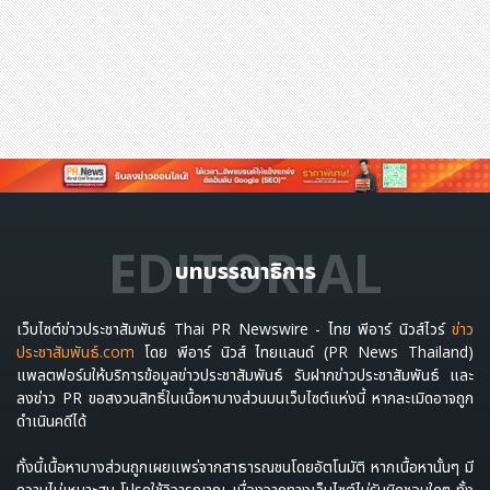
EDITORIAL
บทบรรณาธิการ
เว็บไซต์ข่าวประชาสัมพันธ์ Thai PR Newswire - ไทย พีอาร์ นิวส์ไวร์
ข่าว
ประชาสัมพันธ์.com
โดย พีอาร์ นิวส์ ไทยแลนด์ (PR News Thailand)
แพลตฟอร์มให้บริการข้อมูลข่าวประชาสัมพันธ์ รับฝากข่าวประชาสัมพันธ์ และ
ลงข่าว PR ขอสงวนสิทธิ์ในเนื้อหาบางส่วนบนเว็บไซต์แห่งนี้ หากละเมิดอาจถูก
ดำเนินคดีได้
ทั้งนี้เนื้อหาบางส่วนถูกเผยแพร่จากสาธารณชนโดยอัตโนมัติ หากเนื้อหานั้นๆ มี
ความไม่เหมาะสม โปรดใช้วิจารญาณ เนื่องจากทางเว็บไซต์ไม่รับผิดชอบใดๆ ทั้ง