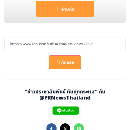
ary Session of Marine Environment Protection C
อ่านต่อ
ommittee (MEPC) meeting held in London to dis
cuss the Net-Zero Framework for the shipping i
ndustry. The framework would have created the
first global carbon pricing mechanism for any in
dustrial sector with the aim of delivering a clear
path for shipping’s transition to net zero.
คัดลอก
Multimedia Assets available here
Thomas A. Kazakos, ICS Secretary General, said:
"ข่าวประชาสัมพันธ์ ทันทุกกระแส" กับ
“We are disappointed that member states have
@PRNewsThailand
not been able to agree a way forward at this me
eting. Industry needs clarity to be able to make
the investments needed to decarbonise the mar
itime sector, in line with the goals set out in the