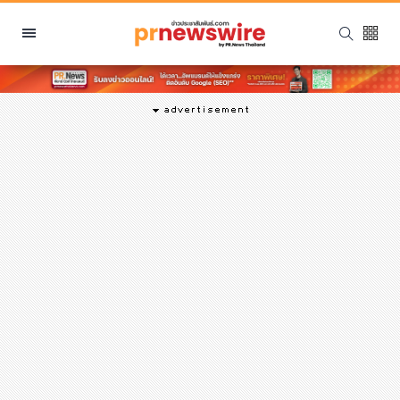
หมวดหมู่
พีอาร์ นิวส์ไวร์
สินค้า, บริการ
โปรโมชั่น
งานอีเว้นท์
รีวิว
บันเทิง
นักแสดง, นักร้อง, โมเดล
อินฟลูเอนเซอร์
ไลฟ์สไตล์
ความงาม
แฟชั่น