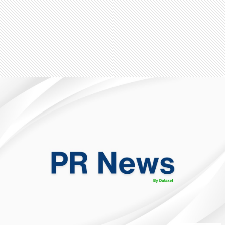
สุขภาพ
กีฬา
อาหาร, เครื่องดื่ม
ท่องเที่ยว
โรงแรม, ที่พัก
บ้าน, คอนโด, อสังหาฯ
ประกัน
สัตว์เลี้ยง
ไอที
โทรศัพท์มือถือ
เอไอ
การศึกษา
ศิลปะ, วัฒนธรรม
ศาสนา