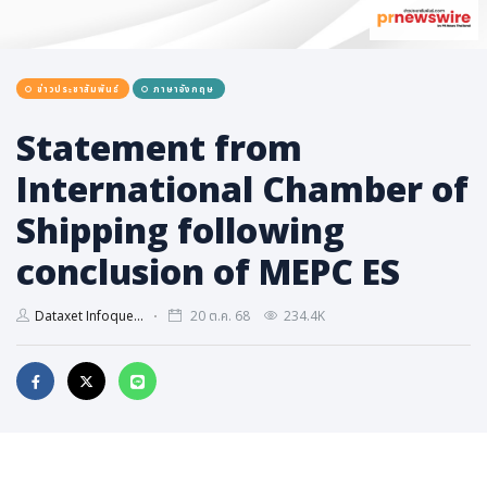
การเมือง
ราชการ, รัฐวิสาหกิจ
ข่าวประชาสัมพันธ์
ภาษาอังกฤษ
ธุรกิจ, สังคม
เศรษฐกิจ, การเงิน
Statement from
การเกษตร
International Chamber of
พลังงาน, สิ่งแวดล้อม
Shipping following
ยานยนต์
conclusion of MEPC ES
ขนส่ง
การงาน, อาชีพ
Dataxet Infoque...
20 ต.ค. 68
234.4K
กิจกรรม
อบรมสัมมนา
เอเชีย
ภาษาอังกฤษ