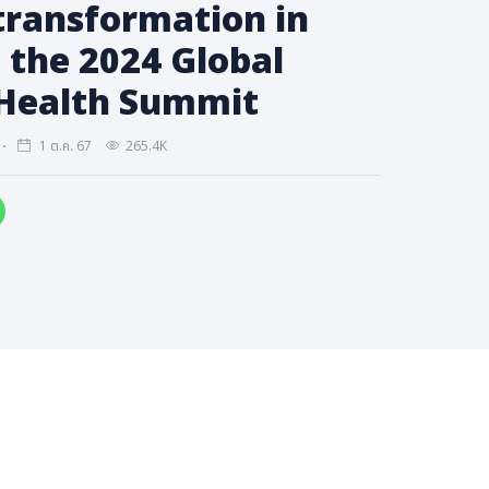
transformation in
t the 2024 Global
 Health Summit
1 ต.ค. 67
265.4K