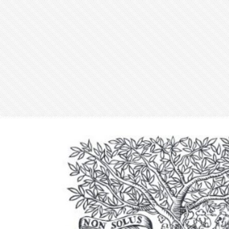
สุขภาพ
กีฬา
อาหาร, เครื่องดื่ม
ท่องเที่ยว
โรงแรม, ที่พัก
บ้าน, คอนโด, อสังหาฯ
ประกัน
สัตว์เลี้ยง
ไอที
โทรศัพท์มือถือ
เอไอ
การศึกษา
ศิลปะ, วัฒนธรรม
ศาสนา