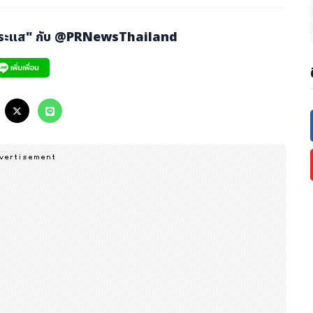
sevier has been delivering trusted research content, localized
ce 1996. In the healthcare sector, Elsevier’s solutions are use
กระแส" กับ
@PRNewsThailand
ient care and enhancing health outcomes.
ading clinical decision support and reference tool for hospital
f care and deep reference needs, and the newly launched
Cl
interface with advanced generative AI to help physicians qui
 based on one of the world’s largest and most trusted bodies
ex network of public and private sectors that provide a wid
pulation of 1.4 billion people. Despite undergoing significan
nues to face challenges including inadequate infrastructure,
ral disparities throughout the country. These challenges ar
e of India with non-communicable diseases (NCDs) like diabet
vast population is the marked disparity in the quality and acc