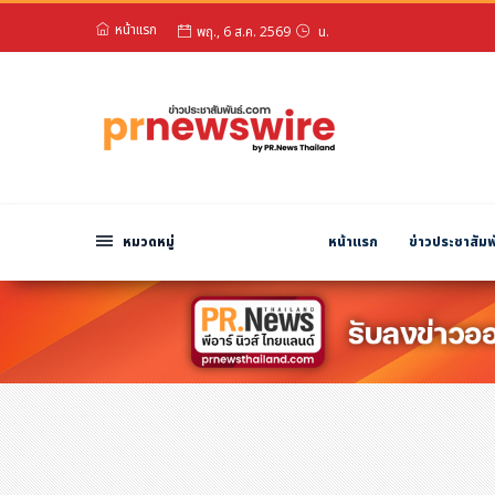
พฤ., 6 ส.ค. 2569
น.
หน้าแรก
สวัสดียามสาย!
หมวดหมู่
พฤ., 6 ส.ค. 2569
น.
พีอาร์ นิวส์ไวร์
สินค้า, บริการ
โปรโมชั่น
งานอีเว้นท์
หมวดหมู่
หน้าแรก
ข่าวประชาสัมพ
รีวิว
บันเทิง
นักแสดง, นักร้อง, โมเดล
อินฟลูเอนเซอร์
ไลฟ์สไตล์
ความงาม
แฟชั่น