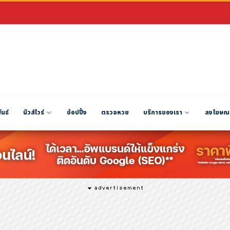
ันธ์
นิวส์ไวร์
ช้อปปิ้ง
ตรวจหวย
บริการของเรา
ลงโฆษณ