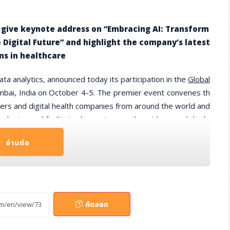
to give keynote address on “Embracing AI: Transform
 Digital Future” and highlight the company’s latest
ns in healthcare
data analytics, announced today its participation in the
Global
bai, India on October 4-5. The premier event convenes th
kers and digital health companies from around the world and
ologies and facilitate discussions on the widespread deplo
อ่านต่อ
“As a company with a strong presence in India, we are excite
highlight the importance of AI and digital health solutions in
country. We also look forward to gathering with providers a
ollaborate more effectively across the public and private s
คัดลอก
ients.”