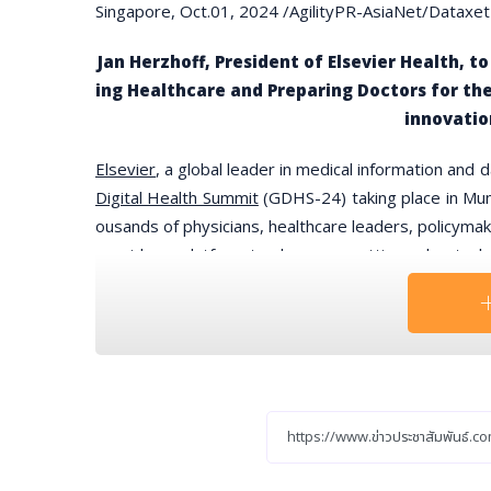
Singapore, Oct.01, 2024 /AgilityPR-AsiaNet/Dataxet
Jan Herzhoff, President of Elsevier Health, 
ing Healthcare and Preparing Doctors for the
innovatio
Elsevier
, a global leader in medical information and 
Digital Health Summit
(GDHS-24) taking place in Mum
ousands of physicians, healthcare leaders, policyma
provides a platform to showcase cutting-edge techn
yment of digital technologies, including AI.
Jan Herzhoff, PhD, President, Elsevier Health said: 
d to partner with the Global Digital Health Summit to 
the transformation of the healthcare system in the 
nd partners and exchanging ideas on how we can all c
ector to drive positive change that will benefit all pat