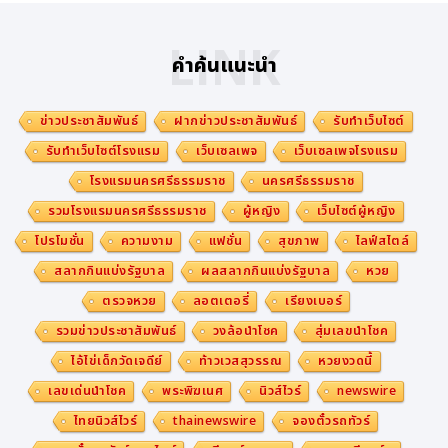
LINK
คำค้นแนะนำ
ข่าวประชาสัมพันธ์
ฝากข่าวประชาสัมพันธ์
รับทำเว็บไซต์
รับทำเว็บไซต์โรงแรม
เว็บเซลเพจ
เว็บเซลเพจโรงแรม
โรงแรมนครศรีธรรมราช
นครศรีธรรมราช
รวมโรงแรมนครศรีธรรมราช
ผู้หญิง
เว็บไซต์ผู้หญิง
โปรโมชั่น
ความงาม
แฟชั่น
สุขภาพ
ไลฟ์สไตล์
สลากกินแบ่งรัฐบาล
ผลสลากกินแบ่งรัฐบาล
หวย
ตรวจหวย
ลอตเตอรี่
เรียงเบอร์
รวมข่าวประชาสัมพันธ์
วงล้อนำโชค
สุ่มเลขนำโชค
ไอ้ไข่เด็กวัดเจดีย์
ท้าวเวสสุวรรณ
หวยงวดนี้
เลขเด่นนำโชค
พระพิฆเนศ
นิวส์ไวร์
newswire
ไทยนิวส์ไวร์
thainewswire
จองตั๋วรถทัวร์