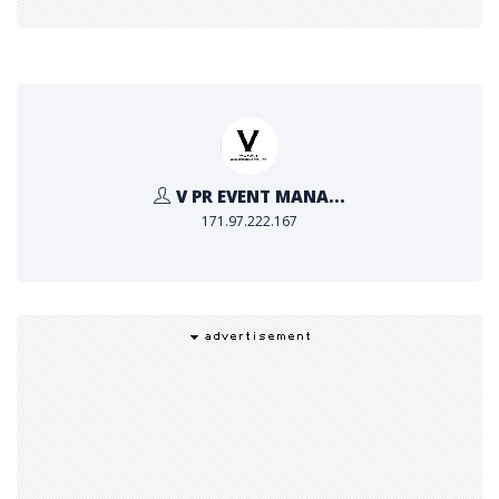
-สำเร็จการศึกษาระดับปริญญาตรีขึ้นไป
ค่าลงทะเบียนเรียน : 95,000 บาท (ไม่รวมค่าศึกษาดูงานต่าง
ประเทศ)
ผู้สนใจสามารถสมัครเข้าร่วมหลักสูตรได้ตั้งแต่วันนี้ถึงวันที่ 3
V PR EVENT MANA...
เมษายน 2569
171.97.222.167
https://young-executive.rpca.ac.th
https://young-executive.rpca.ac.th/intro.php