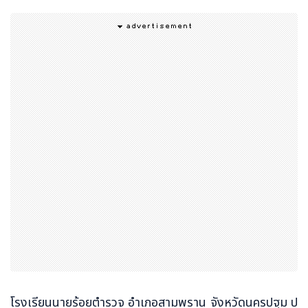
โรงเรียนนายร้อยตำรวจ อำเภอสามพราน จังหวัดนครปฐม ป