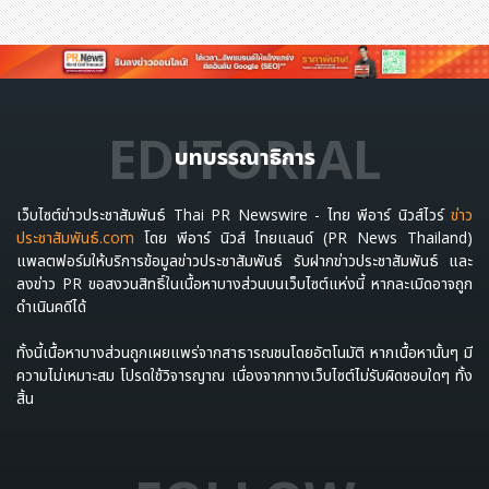
EDITORIAL
บทบรรณาธิการ
เว็บไซต์ข่าวประชาสัมพันธ์ Thai PR Newswire - ไทย พีอาร์ นิวส์ไวร์
ข่าว
ประชาสัมพันธ์.com
โดย พีอาร์ นิวส์ ไทยแลนด์ (PR News Thailand)
แพลตฟอร์มให้บริการข้อมูลข่าวประชาสัมพันธ์ รับฝากข่าวประชาสัมพันธ์ และ
ลงข่าว PR ขอสงวนสิทธิ์ในเนื้อหาบางส่วนบนเว็บไซต์แห่งนี้ หากละเมิดอาจถูก
ดำเนินคดีได้
ทั้งนี้เนื้อหาบางส่วนถูกเผยแพร่จากสาธารณชนโดยอัตโนมัติ หากเนื้อหานั้นๆ มี
ความไม่เหมาะสม โปรดใช้วิจารญาณ เนื่องจากทางเว็บไซต์ไม่รับผิดชอบใดๆ ทั้ง
สิ้น