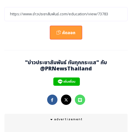
าสศึกษาดูงานทั้งในประเทศและต่างประเทศกับเพื่อนใหม่หลา
กหลายวงการ พร้อมเปิดประสบการณ์ออกตรวจสนามจริงร่ว
มกับเจ้าหน้าที่ และนี่คือเวทีรวมพลังของ Young Business
คัดลอก
Winner และข้าราชการรุ่นใหม่ เพื่อสร้างเครือข่ายความร่วม
มือระยะยาว พร้อมพัฒนาผู้นำที่ทรงพลังในมิติความมั่นคง ก
ฎหมาย การบริหารองค์กร เทคโนโลยี และความมั่นคงไซเบอร์
อย่างรอบด้าน ควบคู่กับการใช้ชีวิตและซึมซับจิตวิญญาณ
“
สุ
"ข่าวประชาสัมพันธ์ ทันทุกกระแส" กับ
ภาพบุรุษสามพราน
”
อันเป็นรากฐานของวินัย ความกล้าหา
@PRNewsThailand
ญ และจริยธรรมผ่านกิจกรรมฝึกทักษะตำรวจเพื่อเปิดมุมมอ
งใหม่และยกระดับภาวะผู้นำอย่างแท้จริง
สำหรับผู้ที่ผ่านการอบรมจะได้รับวุฒิบัตรและเข็มหลักสูตรจาก
โรงเรียนนายร้อยตำรวจ หลักสูตร บพส. รุ่นที่ 13 ถือเป็นประ
สบการณ์สำคัญสำหรับผู้บริหารและผู้ประกอบการรุ่นใหม่ที่ต้อ
งการพัฒนาภาวะผู้นำเปิดโลกทัศน์ใหม่ และร่วมเป็นส่วนหนึ่ง