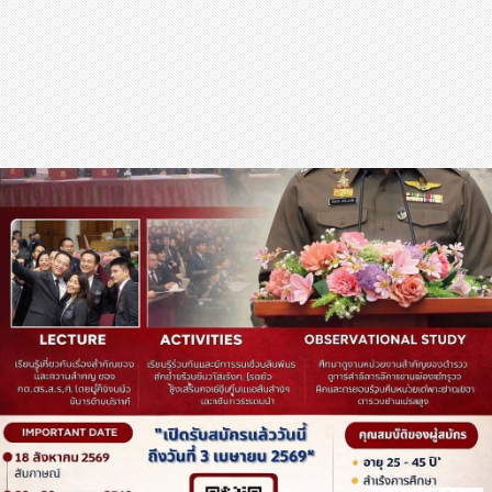
สุขภาพ
กีฬา
อาหาร, เครื่องดื่ม
ท่องเที่ยว
โรงแรม, ที่พัก
บ้าน, คอนโด, อสังหาฯ
ประกัน
สัตว์เลี้ยง
ไอที
โทรศัพท์มือถือ
เอไอ
การศึกษา
ศิลปะ, วัฒนธรรม
ศาสนา