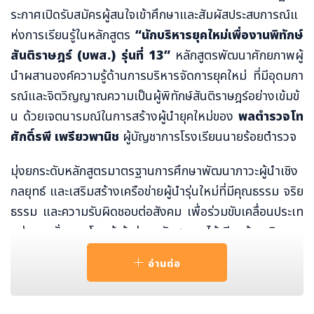
ระกาศเปิดรับสมัครผู้สนใจเข้าศึกษาและสัมผัสประสบการณ์แ
ห่งการเรียนรู้ในหลักสูตร
“นักบริหารยุคใหม่เพื่องานพิทักษ์
สันติราษฎร์ (บพส.) รุ่นที่ 13”
หลักสูตรพัฒนาศักยภาพผู้
นำผสานองค์ความรู้ด้านการบริหารจัดการยุคใหม่ ที่มีอุดมกา
รณ์และจิตวิญญาณความเป็นผู้พิทักษ์สันติราษฎร์อย่างเข้มข้
น ด้วยเจตนารมณ์ในการสร้างผู้นำยุคใหม่ของ
พลตำรวจโท
ศักดิ์รพี เพรียวพานิช
ผู้บัญชาการโรงเรียนนายร้อยตำรวจ
มุ่งยกระดับหลักสูตรมาตรฐานการศึกษาพัฒนาภาวะผู้นำเชิง
กลยุทธ์ และเสริมสร้างเครือข่ายผู้นำรุ่นใหม่ที่มีคุณธรรม จริย
ธรรม และความรับผิดชอบต่อสังคม เพื่อร่วมขับเคลื่อนประเท
ศสู่ความมั่นคง โดยผู้เข้าร่วมหลักสูตรจะได้เรียนรู้จากวิทยาก
รผู้ทรงคุณวุฒิและผู้เชี่ยวชาญมากประสบการณ์ ฝึกทักษะและ
อ่านต่อ
เรียนรู้การทำงานของตำรวจมืออาชีพ การฝึกเอาตัวรอดในส
ถานการณ์ต่างๆ รวมถึงอัพเดตกลโกงไซเบอร์ระดับขั้นลึก เพื่
อขยายวิสัยทัศน์ให้ไกลกว่าเดิม นอกจากนี้ผู้เข้าอบรมยังมีโอก