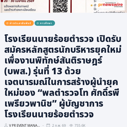
การเมือง
ราชการ, รัฐวิสาหกิจ
ข่าวประชาสัมพันธ์
การศึกษา
ธุรกิจ, สังคม
เศรษฐกิจ, การเงิน
โรงเรียนนายร้อยตำรวจ เปิดรับ
การเกษตร
สมัครหลักสูตรนักบริหารยุคใหม่
พลังงาน, สิ่งแวดล้อม
เพื่องานพิทักษ์สันติราษฎร์
ยานยนต์
(บพส.) รุ่นที่ 13 ด้วย
ขนส่ง
เจตนารมณ์ในการสร้างผู้นำยุค
การงาน, อาชีพ
ใหม่ของ “พลตำรวจโท ศักดิ์รพี
กิจกรรม
เพรียวพานิช” ผู้บัญชาการ
อบรมสัมมนา
เอเชีย
โรงเรียนนายร้อยตำรวจ
ภาษาอังกฤษ
V PR EVENT MANA...
2 ก.พ. 69
755.6K