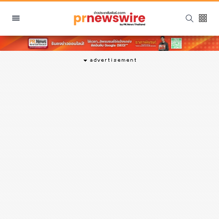
หมวดหมู่
พีอาร์ นิวส์ไวร์
สินค้า, บริการ
โปรโมชั่น
งานอีเว้นท์
รีวิว
บันเทิง
นักแสดง, นักร้อง, โมเดล
อินฟลูเอนเซอร์
ไลฟ์สไตล์
ความงาม
แฟชั่น