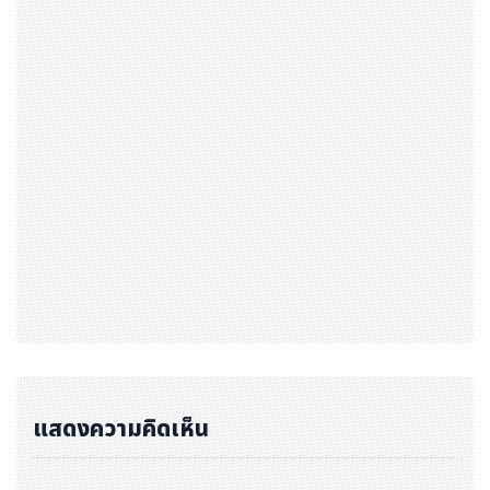
ของเครือข่ายผู้นำคุณภาพ เพื่อขับเคลื่อนประเทศสู่ความมั่นค
งอย่างยั่งยืน
กำหนดการ
รับสมัคร : วันนี้ - 3 เมษายน 2569
สัมภาษณ์ : วันที่ 18 เมษายน 2569
แจ้งผลการสัมภาษณ์และชำระค่าลงทะเบียน : วันที่ 20 - 30 เ
มษายน 2569
ระยะเวลาอบรม : ระหว่างวันที่ 9 พฤษภาคม - 12 กันยายน 2
569 (อบรมวันเสาร์ หรือวันศุกร์บางสัปดาห์)
คุณสมบัติเบื้องต้น :
แสดงความคิดเห็น
-อายุ 25 - 45 ปี