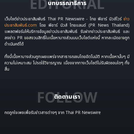
EDITORIAL
บทบรรณาธิการ
เว็บไซต์ข่าวประชาสัมพันธ์ Thai PR Newswire - ไทย พีอาร์ นิวส์ไวร์
ข่าว
ประชาสัมพันธ์.com
โดย พีอาร์ นิวส์ ไทยแลนด์ (PR News Thailand)
แพลตฟอร์มให้บริการข้อมูลข่าวประชาสัมพันธ์ รับฝากข่าวประชาสัมพันธ์ และ
ลงข่าว PR ขอสงวนสิทธิ์ในเนื้อหาบางส่วนบนเว็บไซต์แห่งนี้ หากละเมิดอาจถูก
ดำเนินคดีได้
ทั้งนี้เนื้อหาบางส่วนถูกเผยแพร่จากสาธารณชนโดยอัตโนมัติ หากเนื้อหานั้นๆ มี
ความไม่เหมาะสม โปรดใช้วิจารญาณ เนื่องจากทางเว็บไซต์ไม่รับผิดชอบใดๆ ทั้ง
สิ้น
FOLLOW
ติดตามเรา
กดถูกใจเพจเพื่อรับข่าวสารต่างๆ จาก Thai PR Newswire