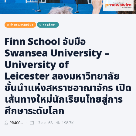
การเมือง
ราชการ, รัฐวิสาหกิจ
ข่าวประชาสัมพันธ์
การศึกษา
ธุรกิจ, สังคม
เศรษฐกิจ, การเงิน
Finn School จับมือ
การเกษตร
Swansea University –
พลังงาน, สิ่งแวดล้อม
University of
ยานยนต์
Leicester สองมหาวิทยาลัย
ขนส่ง
ชั้นนำแห่งสหราชอาณาจักร เปิด
การงาน, อาชีพ
เส้นทางใหม่นักเรียนไทยสู่การ
กิจกรรม
ศึกษาระดับโลก
อบรมสัมมนา
เอเชีย
PR400...
13 ส.ค. 68
198.7K
ภาษาอังกฤษ