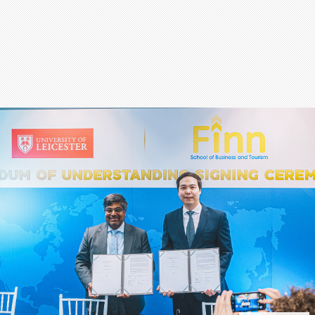
สุขภาพ
กีฬา
อาหาร, เครื่องดื่ม
ท่องเที่ยว
โรงแรม, ที่พัก
บ้าน, คอนโด, อสังหาฯ
ประกัน
สัตว์เลี้ยง
ไอที
โทรศัพท์มือถือ
เอไอ
การศึกษา
ศิลปะ, วัฒนธรรม
ศาสนา