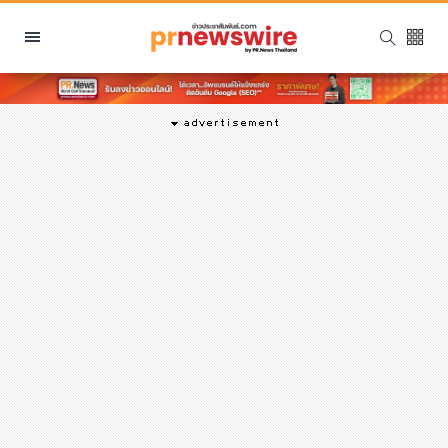
หมวดหมู่
พีอาร์ นิวส์ไวร์
สินค้า, บริการ
โปรโมชั่น
งานอีเว้นท์
รีวิว
บันเทิง
นักแสดง, นักร้อง, โมเดล
อินฟลูเอนเซอร์
ไลฟ์สไตล์
ความงาม
แฟชั่น