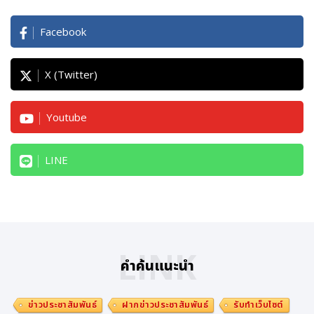
ด้าน
ดร. ปริญญ์ ศุกรีเขตร
ผู้อำนวยการฝ่ายวิชาการและผู้
Facebook
ร่วมก่อตั้งสถาบัน Finn กล่าวถึงความท้าทายของความร่วมมื
อครั้งนี้ว่า Leicester และ Swansea ถือเป็นมหาวิทยาลัยระ
X (Twitter)
ดับท็อปของสหราชอาณาจักร และไม่เคยร่วมทำโปรแกรม To
p-up Degree กับสถาบันใดในไทยมาก่อน ทำให้ขั้นตอนการ
Youtube
เจรจาใช้เวลานานและมีความเข้มงวดอย่างมาก โดยทั้งสองม
หาวิทยาลัยได้ส่งทีมวิชาการมาประเมินหลักสูตรของ Finn อย่
LINE
างละเอียด รวมไปถึงตรวจวัดคุณภาพคณาจารย์ คุณภาพในชั้
นเรียนจริง ระบบการเรียนการสอน และผลงานศิษย์เก่า อีกทั้
งยังมีการตรวจสอบข้อมูลร่วมกับสถานทูตอังกฤษประจำประเ
ทศไทย จนได้ผลลัพธ์ที่มั่นใจว่าสถาบัน Finn มีมาตรฐานที่สอ
ดคล้องกับข้อกำหนดในระดับสากล
LINK
คำค้นแนะนำ
"เราภูมิใจที่ได้ผ่านกระบวนการตรวจสอบที่เข้มงวดนี้และสร้าง
ความเชื่อมั่นนี้ได้สำเร็จ เพราะนี่คือก้าวสำคัญที่ทำให้นักเรียนไ
ข่าวประชาสัมพันธ์
ฝากข่าวประชาสัมพันธ์
รับทำเว็บไซต์