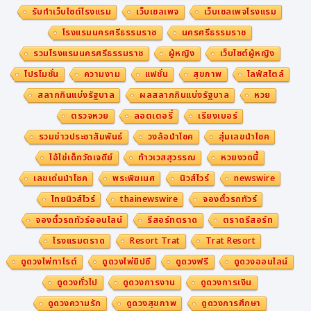
ทยมีเส้นทางสู่การศึกษาระดับโลกที่ชัดเจน ได้รับปริญญาจาก
รับทำเว็บไซต์โรงแรม
เว็บเซลเพจ
เว็บเซลเพจโรงแรม
มหาวิทยาลัยชั้นนำโดยไม่ต้องเสียเวลาหรือเงินในการเรียนซ้ำ
โรงแรมนครศรีธรรมราช
นครศรีธรรมราช
และเป็นการยืนยันคุณภาพของ Finn ในฐานะสถาบันที่สามาร
รวมโรงแรมนครศรีธรรมราช
ผู้หญิง
เว็บไซต์ผู้หญิง
ถพิสูจน์คุณภาพได้จริงและจับต้องได้"
ดร. ปริญญ์
กล่าวทิ้ง
โปรโมชั่น
ความงาม
แฟชั่น
สุขภาพ
ไลฟ์สไตล์
ท้าย
สลากกินแบ่งรัฐบาล
ผลสลากกินแบ่งรัฐบาล
หวย
ตรวจหวย
ลอตเตอรี่
เรียงเบอร์
รวมข่าวประชาสัมพันธ์
วงล้อนำโชค
สุ่มเลขนำโชค
ไอ้ไข่เด็กวัดเจดีย์
ท้าวเวสสุวรรณ
หวยงวดนี้
โดยในพิธีลงนามความร่วมมือระหว่าง Finn และ Universit
y of Leicester ได้มีผู้แทนสำคัญจากมหาวิทยาลัยและพันธ
เลขเด่นนำโชค
พระพิฆเนศ
นิวส์ไวร์
newswire
มิตรเข้าร่วมมากมาย อาทิ
Professor Nishan Canag
ไทยนิวส์ไวร์
thainewswire
จองตั๋วรถทัวร์
arajah
– President and Vice-Chancellor อธิการบดี
จองตั๋วรถทัวร์ออนไลน์
รีสอร์ทตราด
ตราดรีสอร์ท
University of Leicester,
Professor James Fitch
โรงแรมตราด
Resort Trat
Trat Resort
ett
– Deputy Head of the College of Business,
M
ดูดวงไพ่ทาโรต์
ดูดวงไพ่ยิปซี
ดูดวงฟรี
ดูดวงออนไลน์
r. Paul Angrave
– Director of Public Affairs รวม
ดูดวงทั่วไป
ดูดวงการงาน
ดูดวงการเงิน
ถึงตัวแทนจากสถานทูตอังกฤษประจำประเทศไทย
Ms. Nan
ดูดวงความรัก
ดูดวงสุขภาพ
ดูดวงการศึกษา