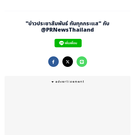
"ข่าวประชาสัมพันธ์ ทันทุกกระแส" กับ
@PRNewsThailand
ระบบนี้ช่วยให้นักเรียนไทยก้าวข้ามข้อจำกัดของระบบการศึกษ
าเดิมที่จบมา และช่วยลดภาระต้นทุนกว่าการเรียนเต็มหลักสูต
รในต่างประเทศ เพียงแค่เรียนที่ Finn และได้ผลการเรียนระ
ดับ "Pass" พร้อมคะแนน IELTS Overall 6.0 ก็สามารถต่อ
ยอดสู่มหาวิทยาลัยระดับโลกได้ทันทีครอบคลุมทุกสาขาในด้าน
บริหารธุกิจ และสาขาบริหารธุรกิจการโรงแรมและท่องเที่ยว
Finn ก่อตั้งในปี 2557 ด้วยวิสัยทัศน์ที่จะพาเด็กไทยก้าวสู่ระบ