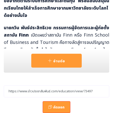
ข้อจำกัดด้านระบบการศึกษาและต้นทุน พร้อมสนับสนุนนั
กเรียนไทยให้สำเร็จการศึกษาจากมหาวิทยาลัยระดับโลกไ
ด้อย่างมั่นใจ
นายก
วิน พันธ์ประสิทธิเวช กรรมการผู้จัดการและผู้ก่อตั้ง
สถาบัน
Finn
เปิดเผยว่าสถาบัน Finn หรือ Finn School
of Business and Tourism คือทางลัดสู่การจบปริญญาต
รีจากมหาวิทยาลัยชั้นนำในอังกฤษและสวิตเซอร์แลนด์ภายในเ
วลาเพียง 3 ปี โดยใช้ระบบการเรียนแบบ 2+1 นักเรียนจะเรีย
อ่านต่อ
นปีที่ 1 และ 2 ที่ประเทศไทย กับหลักสูตรระดับสากล UK Lev
el 4 & Level 5 Diploma และเลือกไปเรียนต่อปีสุดท้ายที่ม
หาวิทยาลัยพาร์ทเนอร์กว่า 27 แห่งในต่างประเทศ ซึ่งจบแล้ว
ได้รับวุฒิปริญญาตรีจากมหาวิทยาลัยนั้นโดยตรง
คัดลอก