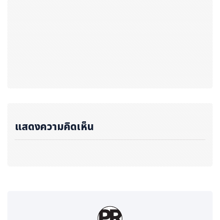
บการศึกษาระดับโลก โดยมุ่งเน้นการเรียนการสอนที่เทียบเท่า
มาตรฐานสากลผ่านหลักสูตรที่ได้รับการรับรองจาก Ofqual
หน่วยงานกำกับคุณวุฒิของรัฐบาลอังกฤษ สอนโดยอาจารย์ผู้
มากประสบการณ์จากแวดวงธุรกิจจริง ปัจจุบัน Finn มีนักเรี
ยนราว 130 คน และศิษย์เก่ากว่า 500 คนในรอบกว่า 11 ปีขอ
งการดำเนินงาน ถือเป็นสถาบันการศึกษาไทยที่มีนักเรียนมาก
ที่สุดในระบบ UK 2+1 โดย Finn ได้เปิดการสอนทั้งหมด 2 แ
คมปัส ได้แก่ กรุงเทพฯ และภูเก็ต
แสดงความคิดเห็น
นายกวิน
ยังเสริมถึงความมุ่งมั่นของสถาบันอีกว่า "ที่ Finn
นักเรียนเป็นผู้เลือกมหาวิทยาลัย ไม่ใช่ มหาวิทยาลัยเลือกนักเ
รียน เราจึงการันตีการเข้าเรียนต่อปริญญาตรีปีสุดท้ายกับ 27
มหาวิทยาลัยให้นักเรียนตั้งแต่วันที่มาสมัครเรียน เพราะเรารู้
ว่าอนาคตของนักเรียนคือสิ่งที่ทุกครอบครัวให้ความสำคัญ สถ