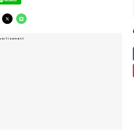
ัครคู่! ที่พักฟรีจนถึง ปี 2567นี้)