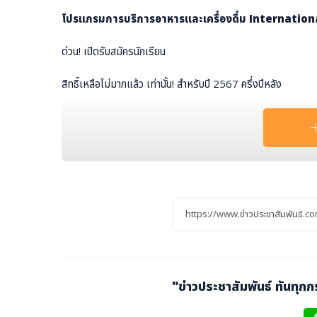
โปรแกรมการบริการอาหารและเครื่องดื่ม Internatio
ด่วน! เปิดรับสมัครนักเรียน
สิทธิ์เหลือไม่มากแล้ว เท่านั้น! สำหรับปี 2567 ครึ่งปีหลัง
ลงทะเบียนเรียนล่วงหน้าด่วน ก่อนที่จะเต็ม
" มาเป็นครอบครัวเดียวกับเรา "
สมัครเรียนกับมารุโชติวันนี้ พร้อมได้รับสิทธิพิเศษมากมา
ฟรี! เสื้อมารีน 1 ตัว และ เสื้อโปโล 2 ตัว
ฟรี! หนังสือเรียนและอุปกรณ์การเรียน
ฟรี! สอบมาร์ลีนเทส (1,500 บาท)
ฟรี! สอบมาตรฐานฝีมือแรงงาน (500 บาท)
ฟรี! Workshop 5 กิจกรรม (17,800 บาท) Bartende
"ข่าวประชาสัมพันธ์ ทันทุก
ment
ฟรี! เรียนทบทวนเฉพาะรายวิชาได้