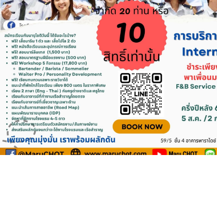
การเมือง
ราชการ, รัฐวิสาหกิจ
ธุรกิจ, สังคม
เศรษฐกิจ, การเงิน
การเกษตร
พลังงาน, สิ่งแวดล้อม
ยานยนต์
ขนส่ง
การงาน, อาชีพ
กิจกรรม
อบรมสัมมนา
เอเชีย
ภาษาอังกฤษ