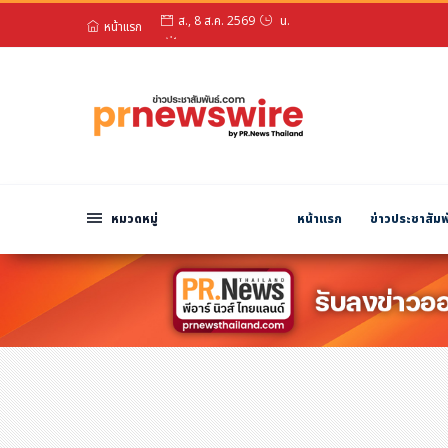
หน้าแรก
สวัสดียามสาย!
หมวดหมู่
ส., 8 ส.ค. 2569
น.
พีอาร์ นิวส์ไวร์
สินค้า, บริการ
โปรโมชั่น
งานอีเว้นท์
หมวดหมู่
หน้าแรก
ข่าวประชาสัมพ
รีวิว
บันเทิง
นักแสดง, นักร้อง, โมเดล
อินฟลูเอนเซอร์
ไลฟ์สไตล์
ความงาม
แฟชั่น