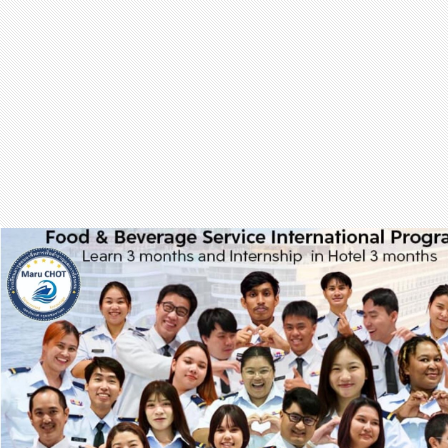
สุขภาพ
กีฬา
อาหาร, เครื่องดื่ม
ท่องเที่ยว
โรงแรม, ที่พัก
บ้าน, คอนโด, อสังหาฯ
ประกัน
สัตว์เลี้ยง
ไอที
โทรศัพท์มือถือ
เอไอ
การศึกษา
ศิลปะ, วัฒนธรรม
ศาสนา