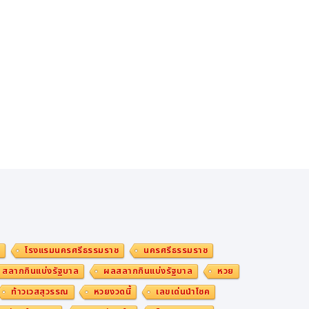
ม
โรงแรมนครศรีธรรมราช
นครศรีธรรมราช
สลากกินแบ่งรัฐบาล
ผลสลากกินแบ่งรัฐบาล
หวย
ท้าวเวสสุวรรณ
หวยงวดนี้
เลขเด่นนำโชค