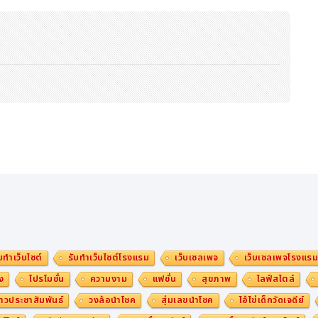
0 ช.ม.
ราไดซ์เพลส ถนนศรีนครินทร์ กรุงเทพ (โปรดเตรียมเอกสารที่ใช้ประกอบการสมั
.maruchot.com/register พร้อมสแกนเอกสารที่ใช้ประกอบการสมัครเรี
บทำเว็บไซต์
รับทำเว็บไซต์โรงแรม
เว็บเซลเพจ
เว็บเซลเพจโรงแร
ง
โปรโมชั่น
ความงาม
แฟชั่น
สุขภาพ
ไลฟ์สไตล์
าวประชาสัมพันธ์
วงล้อนำโชค
สุ่มเลขนำโชค
ไอ้ไข่เด็กวัดเจดีย์