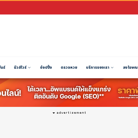
ันธ์
นิวส์ไวร์
ช้อปปิ้ง
ตรวจหวย
บริการของเรา
ลงโฆษณ