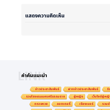
มาเป็นครอบครัวมารุโชติและสำเร็จไปด้วยกัน
ด้วยหลักสูตรนานาชาติงานบริการอาหารและเครื่องดื่ม 240 +12
แสดงความคิดเห็น
เรียน 3 เดือน ฝึกงานโรงแรม 3 เดือน
รุ่นต่อไป เปิดเรียนทุกวันจันทร์แรกของแต่ละเดือน
สามารถสมัครได้ 2 ช่องทาง
เข้ามาสมัครด้วยตัวเองที่โรงเรียน อยู่ที่ชั้น 4 ห้างพา
ครเรียนมาให้พร้อม) https://g.co/kgs/Yrbk1e
LINK
สมัครทางออนไลน์ กรอกใบสมัครได้ที่>> https://www
คำค้นแนะนำ
ยนมาที่ Line: @maruchot
ข่าวประชาสัมพันธ์
ฝากข่าวประชาสัมพันธ์
รั
ความสำเร็จ ไม่ได้เริ่มต้นที่ “อายุเท่าไหร่”
รวมโรงแรมนครศรีธรรมราช
ผู้หญิง
เว็บไซต์ผู้หญิ
ตรวจหวย
ลอตเตอรี่
เรียงเบอร์
รวมข่
แต่เริ่มต้นที่ก้าวแรก “เริ่มก้าวเดินเมื่อไหร่”