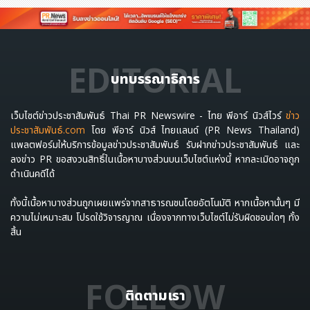
EDITORIAL
บทบรรณาธิการ
เว็บไซต์ข่าวประชาสัมพันธ์ Thai PR Newswire - ไทย พีอาร์ นิวส์ไวร์
ข่าว
ประชาสัมพันธ์.com
โดย พีอาร์ นิวส์ ไทยแลนด์ (PR News Thailand)
แพลตฟอร์มให้บริการข้อมูลข่าวประชาสัมพันธ์ รับฝากข่าวประชาสัมพันธ์ และ
ลงข่าว PR ขอสงวนสิทธิ์ในเนื้อหาบางส่วนบนเว็บไซต์แห่งนี้ หากละเมิดอาจถูก
ดำเนินคดีได้
ทั้งนี้เนื้อหาบางส่วนถูกเผยแพร่จากสาธารณชนโดยอัตโนมัติ หากเนื้อหานั้นๆ มี
ความไม่เหมาะสม โปรดใช้วิจารญาณ เนื่องจากทางเว็บไซต์ไม่รับผิดชอบใดๆ ทั้ง
สิ้น
FOLLOW
ติดตามเรา