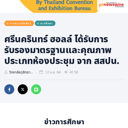
การเมือง
ราชการ, รัฐวิสาหกิจ
ข่าวประชาสัมพันธ์
การศึกษา
ธุรกิจ, สังคม
เศรษฐกิจ, การเงิน
ศรีนครินทร์ ฮอลล์ ได้รับการ
การเกษตร
รับรองมาตรฐานและคุณภาพ
พลังงาน, สิ่งแวดล้อม
ประเภทห้องประชุม จาก สสปน.
ยานยนต์
วิทยาลัยดุสิตธา...
12 ม.ค. 64
41.5K
ขนส่ง
การงาน, อาชีพ
กิจกรรม
อบรมสัมมนา
เอเชีย
ข่าวการศึกษา
ภาษาอังกฤษ