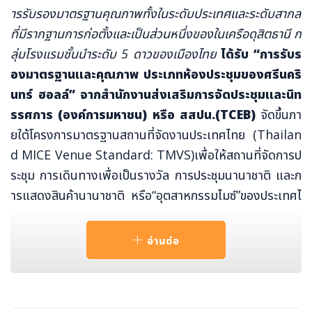
ารรับรองมาตรฐานคุณภาพทั้งในระดับประเทศและระดับสากล
ที่มีรากฐานการก่อตั้งและเป็นส่วนหนึ่งของในเครือดุสิตธานี ก
ลุ่มโรงแรมชั้นนำระดับ
5 ดาวของเมืองไทย
ได้รับ “การรับร
องมาตรฐานและคุณภาพ ประเภทห้องประชุมของศรีนคริ
นทร์ ฮอลล์” จาก
สำนักงานส่งเสริมการจัดประชุมและนิท
รรศการ (องค์การมหาชน) หรือ สสปน.
(TCEB)
จัดขึ้นภา
ยใต้โครงการมาตรฐานสถานที่จัดงานประเทศไทย (Thailan
d MICE Venue Standard: TMVS)เพื่อให้สถานที่จัดการป
ระชุม การเดินทางเพื่อเป็นรางวัล การประชุมนานาชาติ และก
ารแสดงสินค้านานาชาติ หรือ“อุตสาหกรรมไมซ์”ของประเทศไ
ทย มีคุณภาพและเป็นมาตรฐานเดียวกันเพื่อตอบสนองความ
ต้องการของผู้ใช้บริการทั้งในประเทศและต่างประเทศ
อ่านต่อ
ศรีนครินทร์ ฮอลล์ หรือห้องประชุมศรีนครินทร์ เป็นห้องประชุ
มใหญ่ประจำวิทยาลัยดุสิตธานี สามารถรองรับผู้เข้าร่วมประชุ
มได้มากถึง 300 ท่าน และยังเป็นห้องจัดงานขนาดใหญ่ที่สา