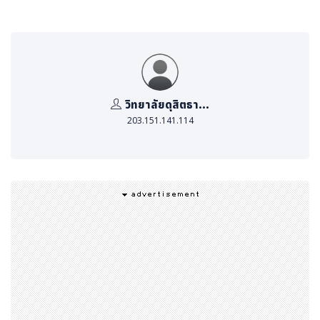
วกที่เกี่ยวข้องกับการจัดประชุม ระบบน้ำ ระบบไฟ ระบบปรับอา
กาศ และระบบความปลอดภัย
2) ด้านเทคโนโลยี (Technology Component – T) หมา
ยถึง อุปกรณ์ และการจัดการระบบเสียง ระบบภาพ ระบบสื่อสา
รและอินเทอร์เน็ต
วิทยาลัยดุสิตธา...
203.151.141.114
3) ด้านบริการ (Service Component – Sv) หมายถึง การ
จัดการด้านบริการการเตรียมพร้อมของบุคลากร และระบบกา
รจัดการ
4) ด้านการจัดการอย่างยั่งยืน (Sustainability Compon
ent – St) หมายถึงการจัดการสิ่งแวดล้อม อาชีวอนามัย ควา
มปลอดภัยในการทำงาน ความรับผิดชอบต่อสังคม ความใส่ใจ
ในการจัดงานอย่างยั่งยืน เป็นมิตรต่อสิ่งแวดล้อม และชุมชนใ
กล้เคียงโดยรอบ