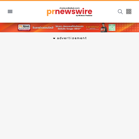
หมวดหมู่
พีอาร์ นิวส์ไวร์
สินค้า, บริการ
โปรโมชั่น
งานอีเว้นท์
รีวิว
บันเทิง
นักแสดง, นักร้อง, โมเดล
อินฟลูเอนเซอร์
ไลฟ์สไตล์
ความงาม
แฟชั่น