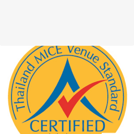
สุขภาพ
กีฬา
อาหาร, เครื่องดื่ม
ท่องเที่ยว
โรงแรม, ที่พัก
บ้าน, คอนโด, อสังหาฯ
ประกัน
สัตว์เลี้ยง
ไอที
โทรศัพท์มือถือ
เอไอ
การศึกษา
ศิลปะ, วัฒนธรรม
ศาสนา