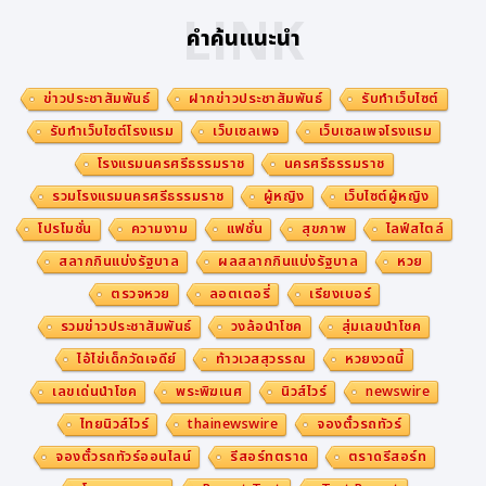
LINK
คำค้นแนะนำ
ข่าวประชาสัมพันธ์
ฝากข่าวประชาสัมพันธ์
รับทำเว็บไซต์
รับทำเว็บไซต์โรงแรม
เว็บเซลเพจ
เว็บเซลเพจโรงแรม
โรงแรมนครศรีธรรมราช
นครศรีธรรมราช
รวมโรงแรมนครศรีธรรมราช
ผู้หญิง
เว็บไซต์ผู้หญิง
โปรโมชั่น
ความงาม
แฟชั่น
สุขภาพ
ไลฟ์สไตล์
สลากกินแบ่งรัฐบาล
ผลสลากกินแบ่งรัฐบาล
หวย
ตรวจหวย
ลอตเตอรี่
เรียงเบอร์
รวมข่าวประชาสัมพันธ์
วงล้อนำโชค
สุ่มเลขนำโชค
ไอ้ไข่เด็กวัดเจดีย์
ท้าวเวสสุวรรณ
หวยงวดนี้
เลขเด่นนำโชค
พระพิฆเนศ
นิวส์ไวร์
newswire
ไทยนิวส์ไวร์
thainewswire
จองตั๋วรถทัวร์
จองตั๋วรถทัวร์ออนไลน์
รีสอร์ทตราด
ตราดรีสอร์ท