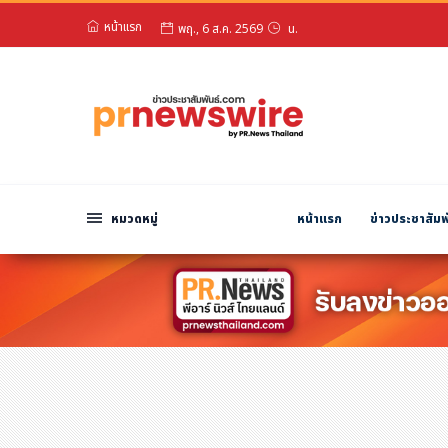
พฤ., 6 ส.ค. 2569
น.
หน้าแรก
สวัสดียามเย็น!
หมวดหมู่
พฤ., 6 ส.ค. 2569
น.
พีอาร์ นิวส์ไวร์
สินค้า, บริการ
โปรโมชั่น
งานอีเว้นท์
หมวดหมู่
หน้าแรก
ข่าวประชาสัมพ
รีวิว
บันเทิง
นักแสดง, นักร้อง, โมเดล
อินฟลูเอนเซอร์
ไลฟ์สไตล์
ความงาม
แฟชั่น