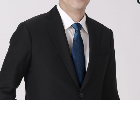
การเมือง
ราชการ, รัฐวิสาหกิจ
ธุรกิจ, สังคม
เศรษฐกิจ, การเงิน
การเกษตร
พลังงาน, สิ่งแวดล้อม
ยานยนต์
ขนส่ง
การงาน, อาชีพ
กิจกรรม
อบรมสัมมนา
เอเชีย
ภาษาอังกฤษ