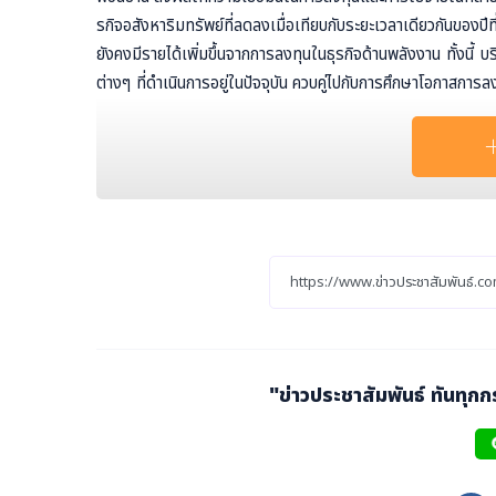
รกิจอสังหาริมทรัพย์ที่ลดลงเมื่อเทียบกับระยะเวลาเดียวกันขอ
ยังคงมีรายได้เพิ่มขึ้นจากการลงทุนในธุรกิจด้านพลังงาน ทั้งนี้
ต่างๆ ที่ดำเนินการอยู่ในปัจจุบัน ควบคู่ไปกับการศึกษาโอกาสการ
บบริษัทฯ ตามที่ตั้งเป้าหมายไว้
นอกจากนั้น ในปีนี้บริษัทฯ ยังมุ่งเน้นในเรื่องการลดต้นทุนแล
สิทธิภาพในการดำเนินงานที่ดีขึ้นและพัฒนาความเชี่ยวชาญของบุคคล
ง” นายกำพล กล่าว
"ข่าวประชาสัมพันธ์ ทันทุก