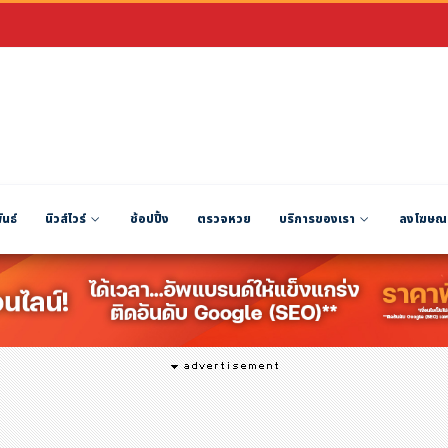
ันธ์
นิวส์ไวร์
ช้อปปิ้ง
ตรวจหวย
บริการของเรา
ลงโฆษณ