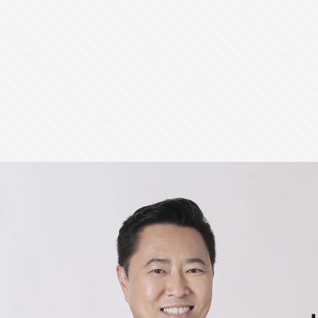
สุขภาพ
กีฬา
อาหาร, เครื่องดื่ม
ท่องเที่ยว
โรงแรม, ที่พัก
บ้าน, คอนโด, อสังหาฯ
ประกัน
สัตว์เลี้ยง
ไอที
โทรศัพท์มือถือ
เอไอ
การศึกษา
ศิลปะ, วัฒนธรรม
ศาสนา