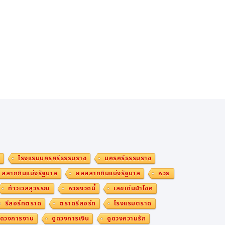
ม
โรงแรมนครศรีธรรมราช
นครศรีธรรมราช
สลากกินแบ่งรัฐบาล
ผลสลากกินแบ่งรัฐบาล
หวย
ท้าวเวสสุวรรณ
หวยงวดนี้
เลขเด่นนำโชค
รีสอร์ทตราด
ตราดรีสอร์ท
โรงแรมตราด
ูดวงการงาน
ดูดวงการเงิน
ดูดวงความรัก