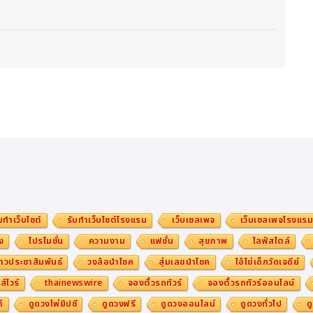
บทำเว็บไซต์
รับทำเว็บไซต์โรงแรม
เว็บเซลเพจ
เว็บเซลเพจโรงแร
ง
โปรโมชั่น
ความงาม
แฟชั่น
สุขภาพ
ไลฟ์สไตล์
าวประชาสัมพันธ์
วงล้อนำโชค
สุ่มเลขนำโชค
ไอ้ไข่เด็กวัดเจดีย์
ส์ไวร์
thainewswire
จองตั๋วรถทัวร์
จองตั๋วรถทัวร์ออนไลน์
์
ดูดวงไพ่ยิปซี
ดูดวงฟรี
ดูดวงออนไลน์
ดูดวงทั่วไป
ด