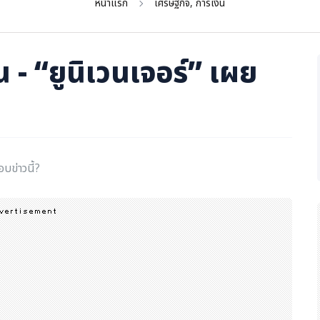
หน้าแรก
เศรษฐกิจ, การเงิน
 - “ยูนิเวนเจอร์” เผย
อบข่าวนี้?