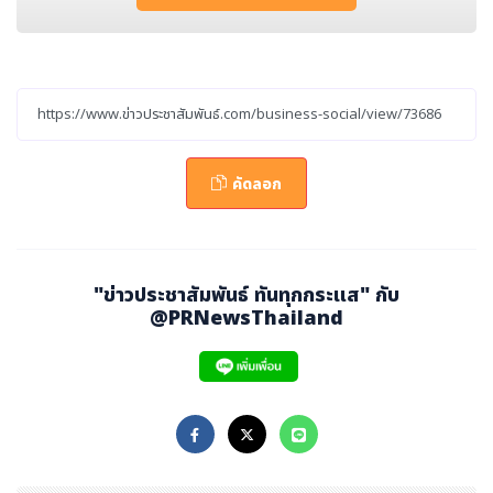
บรนด์ผู้นำที่ไม่เพียงสร้างสิ่งแวดล้อมการใช้ชีวิตที่ดี แต่ยังสร้
างสังคมที่ยั่งยืนอย่างแท้จริง โดยพิธีมอบรางวัลจัดขึ้น ณ ห
อประชุม NT Auditorium อาคาร 9 ชั้น 2 สำนักงานแจ้งวั
ฒนะ บริษัท โทรคมนาคมแห่งชาติ จำกัด (มหาชน) เมื่อเร็ว ๆ
นี้
คัดลอก
"ข่าวประชาสัมพันธ์ ทันทุกกระแส" กับ
@PRNewsThailand