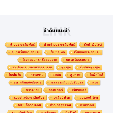
LINK
คำค้นแนะนำ
ข่าวประชาสัมพันธ์
ฝากข่าวประชาสัมพันธ์
รับทำเว็บไซต์
รับทำเว็บไซต์โรงแรม
เว็บเซลเพจ
เว็บเซลเพจโรงแรม
โรงแรมนครศรีธรรมราช
นครศรีธรรมราช
รวมโรงแรมนครศรีธรรมราช
ผู้หญิง
เว็บไซต์ผู้หญิง
โปรโมชั่น
ความงาม
แฟชั่น
สุขภาพ
ไลฟ์สไตล์
สลากกินแบ่งรัฐบาล
ผลสลากกินแบ่งรัฐบาล
หวย
ตรวจหวย
ลอตเตอรี่
เรียงเบอร์
รวมข่าวประชาสัมพันธ์
วงล้อนำโชค
สุ่มเลขนำโชค
ไอ้ไข่เด็กวัดเจดีย์
ท้าวเวสสุวรรณ
หวยงวดนี้
เลขเด่นนำโชค
พระพิฆเนศ
นิวส์ไวร์
newswire