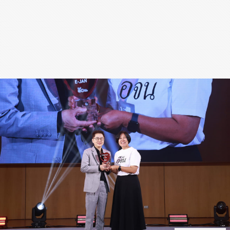
สุขภาพ
กีฬา
อาหาร, เครื่องดื่ม
ท่องเที่ยว
โรงแรม, ที่พัก
บ้าน, คอนโด, อสังหาฯ
ประกัน
สัตว์เลี้ยง
ไอที
โทรศัพท์มือถือ
เอไอ
การศึกษา
ศิลปะ, วัฒนธรรม
ศาสนา