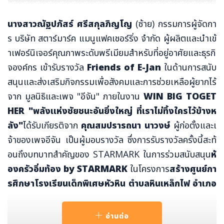
นางสาวณัฐปภัสร์ ศรีสกุลภิญโญ
(ซ้าย) กรรมการผู้จัดกา
ร บริษัท สตาร์มาร์ค แมนูแฟคเชอร์ริ่ง จำกัด ผู้ผลิตและนำเข้
าเฟอร์นิเจอร์คุณภาพระดับพรีเมียมสำหรับที่อยู่อาศัยและธุรกิ
จองค์กร เข้ารับรางวัล
Friends of E-Jan
ในด้านการสนับ
สนุนและส่งเสริมกิจกรรมเพื่อสังคมและการช่วยเหลือผู้ยากไร้
จาก มูลนิธิและเพจ "อีจัน" ภายในงาน
WIN BIG TOGET
HER "พลังแห่งชัยชนะอันยิ่งใหญ่ ที่เราไม่ทิ้งใครไว้ข้างห
ลัง"
ได้รับเกียรติจาก
คุณสมปรารถนา นาวงษ์
ผู้ก่อตั้งและเ
จ้าของเพจอีจัน เป็นผู้มอบรางวัล ซึ่งการรับรางวัลครั้งนี้สะท้
อนถึงบทบาทสำคัญของ STARMARK ในการร่วมสนับสนุน
ห้
องครัวอิ่มท้อง
by STARMARK
ในโครงการ
สร้างศูนย์กา
รศึกษาโรงเรียนเด็กพิเศษหัวหิน ตำบลหินเหล็กไฟ อำเภอ
หัวหิน จังหวัดประจวบคีรีขันธ์
เพื่อขยายโอกาสทางการเรีย
นรู้ให้แก่เด็กพิเศษและผู้ด้อยโอกาสในพื้นที่ห่างไกล ในฐานะแ
อ่านต่อ