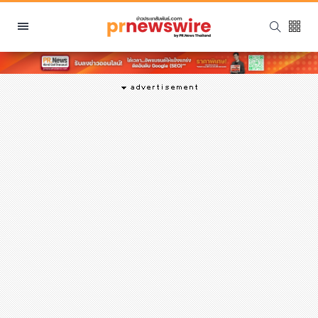
หมวดหมู่
พีอาร์ นิวส์ไวร์
สินค้า, บริการ
โปรโมชั่น
งานอีเว้นท์
รีวิว
บันเทิง
นักแสดง, นักร้อง, โมเดล
อินฟลูเอนเซอร์
ไลฟ์สไตล์
ความงาม
แฟชั่น