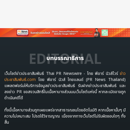
EDITORIAL
บทบรรณาธิการ
เว็บไซต์ข่าวประชาสัมพันธ์ Thai PR Newswire - ไทย พีอาร์ นิวส์ไวร์
ข่าว
ประชาสัมพันธ์.com
โดย พีอาร์ นิวส์ ไทยแลนด์ (PR News Thailand)
แพลตฟอร์มให้บริการข้อมูลข่าวประชาสัมพันธ์ รับฝากข่าวประชาสัมพันธ์ และ
ลงข่าว PR ขอสงวนสิทธิ์ในเนื้อหาบางส่วนบนเว็บไซต์แห่งนี้ หากละเมิดอาจถูก
ดำเนินคดีได้
ทั้งนี้เนื้อหาบางส่วนถูกเผยแพร่จากสาธารณชนโดยอัตโนมัติ หากเนื้อหานั้นๆ มี
ความไม่เหมาะสม โปรดใช้วิจารญาณ เนื่องจากทางเว็บไซต์ไม่รับผิดชอบใดๆ ทั้ง
สิ้น