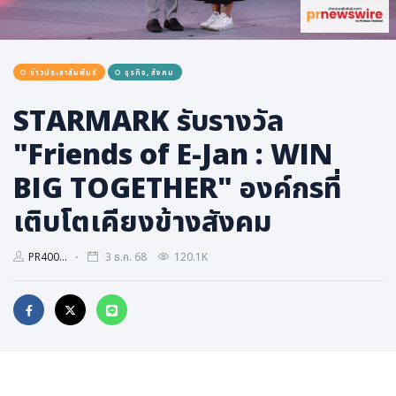
การเมือง
ราชการ, รัฐวิสาหกิจ
ข่าวประชาสัมพันธ์
ธุรกิจ, สังคม
ธุรกิจ, สังคม
เศรษฐกิจ, การเงิน
STARMARK รับรางวัล
การเกษตร
"Friends of E-Jan : WIN
พลังงาน, สิ่งแวดล้อม
BIG TOGETHER" องค์กรที่
ยานยนต์
เติบโตเคียงข้างสังคม
ขนส่ง
การงาน, อาชีพ
PR400...
3 ธ.ค. 68
120.1K
กิจกรรม
อบรมสัมมนา
เอเชีย
ภาษาอังกฤษ