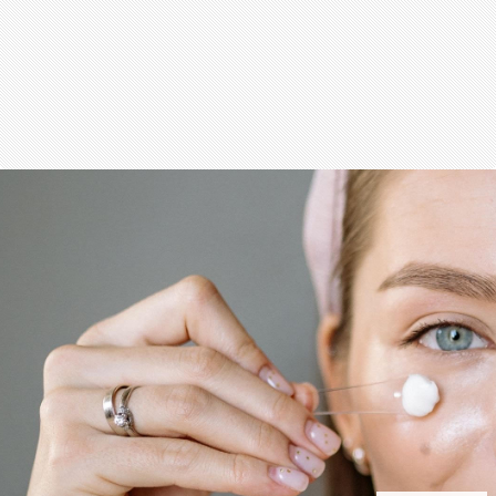
สุขภาพ
กีฬา
อาหาร, เครื่องดื่ม
ท่องเที่ยว
โรงแรม, ที่พัก
บ้าน, คอนโด, อสังหาฯ
ประกัน
สัตว์เลี้ยง
ไอที
โทรศัพท์มือถือ
เอไอ
การศึกษา
ศิลปะ, วัฒนธรรม
ศาสนา