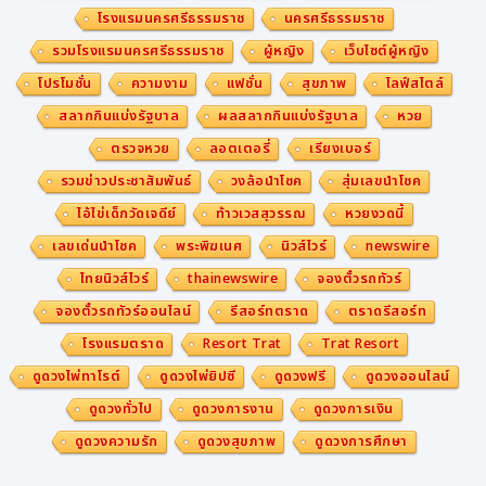
โรงแรมนครศรีธรรมราช
นครศรีธรรมราช
รวมโรงแรมนครศรีธรรมราช
ผู้หญิง
เว็บไซต์ผู้หญิง
โปรโมชั่น
ความงาม
แฟชั่น
สุขภาพ
ไลฟ์สไตล์
สลากกินแบ่งรัฐบาล
ผลสลากกินแบ่งรัฐบาล
หวย
ตรวจหวย
ลอตเตอรี่
เรียงเบอร์
รวมข่าวประชาสัมพันธ์
วงล้อนำโชค
สุ่มเลขนำโชค
ไอ้ไข่เด็กวัดเจดีย์
ท้าวเวสสุวรรณ
หวยงวดนี้
เลขเด่นนำโชค
พระพิฆเนศ
นิวส์ไวร์
newswire
ไทยนิวส์ไวร์
thainewswire
จองตั๋วรถทัวร์
จองตั๋วรถทัวร์ออนไลน์
รีสอร์ทตราด
ตราดรีสอร์ท
โรงแรมตราด
Resort Trat
Trat Resort
ดูดวงไพ่ทาโรต์
ดูดวงไพ่ยิปซี
ดูดวงฟรี
ดูดวงออนไลน์
ดูดวงทั่วไป
ดูดวงการงาน
ดูดวงการเงิน
ดูดวงความรัก
ดูดวงสุขภาพ
ดูดวงการศึกษา