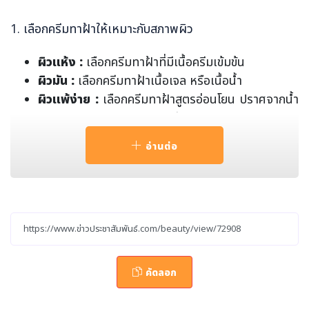
1. เลือกครีมทาฝ้าให้เหมาะกับสภาพผิว
ผิวแห้ง :
เลือกครีมทาฝ้าที่มีเนื้อครีมเข้มข้น
ผิวมัน :
เลือกครีมทาฝ้าเนื้อเจล หรือเนื้อน้ำ
ผิวแพ้ง่าย :
เลือกครีมทาฝ้าสูตรอ่อนโยน ปราศจากน้ำ
หอม แอลกอฮอล์ และสารเคมี
2. ทดสอบอาการแพ้ และผลข้างเคียง โดยนำครีมทาฝ้ามาทา
อ่านต่อ
ที่หลังใบหู หรือท้องแขน ทิ้งไว้ประมาณ 10-15 นาที หากแพ้
จะเกิดผื่นคัน หรือแดง ให้รีบล้างออกโดยทันที
3. เลือกส่วนผสมที่เหมาะสม
กรด AHA :
ช่วยผลัดเซลล์ผิว ลดเลือนรอยฝ้า
กรด BHA :
ช่วยลดการอุดตันของรูขุมขน ลดเลือนรอ
คัดลอก
ยฝ้า