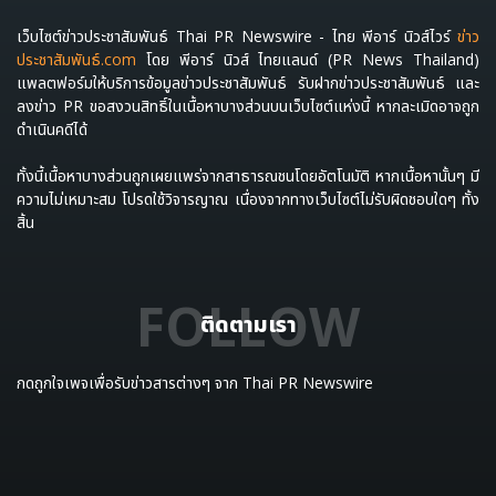
เว็บไซต์ข่าวประชาสัมพันธ์ Thai PR Newswire - ไทย พีอาร์ นิวส์ไวร์
ข่าว
ประชาสัมพันธ์.com
โดย พีอาร์ นิวส์ ไทยแลนด์ (PR News Thailand)
แพลตฟอร์มให้บริการข้อมูลข่าวประชาสัมพันธ์ รับฝากข่าวประชาสัมพันธ์ และ
ลงข่าว PR ขอสงวนสิทธิ์ในเนื้อหาบางส่วนบนเว็บไซต์แห่งนี้ หากละเมิดอาจถูก
ดำเนินคดีได้
ทั้งนี้เนื้อหาบางส่วนถูกเผยแพร่จากสาธารณชนโดยอัตโนมัติ หากเนื้อหานั้นๆ มี
ความไม่เหมาะสม โปรดใช้วิจารญาณ เนื่องจากทางเว็บไซต์ไม่รับผิดชอบใดๆ ทั้ง
สิ้น
FOLLOW
ติดตามเรา
กดถูกใจเพจเพื่อรับข่าวสารต่างๆ จาก Thai PR Newswire