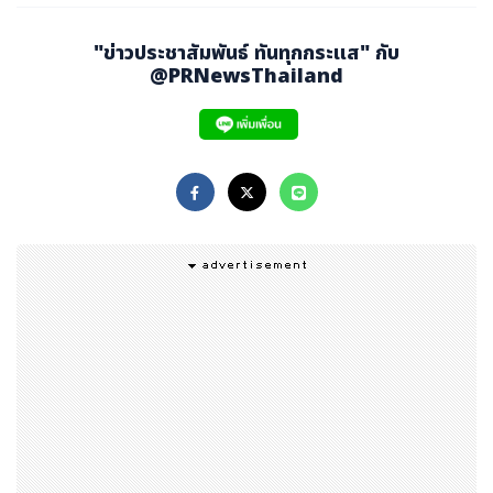
วิตามินซี :
ช่วยลดการสร้างเม็ดสีใต้ผิวหนัง
Kojic Acid :
ช่วยลดการสร้างเม็ดสี ทำให้ผิวดูกระจ่า
"ข่าวประชาสัมพันธ์ ทันทุกกระแส" กับ
งใสขึ้น
@PRNewsThailand
Arbutin :
ช่วยลดการสร้างเม็ดสี ช่วยให้ผิวใส
4. หมั่นทาครีมกันแดด SPF 30+ ขึ้นไป เป็นประจำทุกวัน
5. ปรึกษาแพทย์ผิวหนังควบคู่ไปด้วย