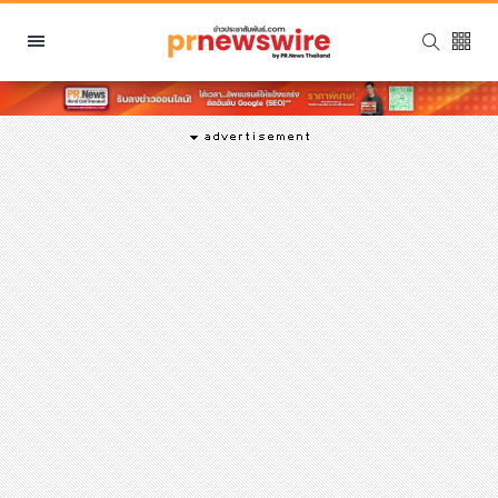
หมวดหมู่
พีอาร์ นิวส์ไวร์
สินค้า, บริการ
โปรโมชั่น
งานอีเว้นท์
รีวิว
บันเทิง
นักแสดง, นักร้อง, โมเดล
อินฟลูเอนเซอร์
ไลฟ์สไตล์
ความงาม
แฟชั่น