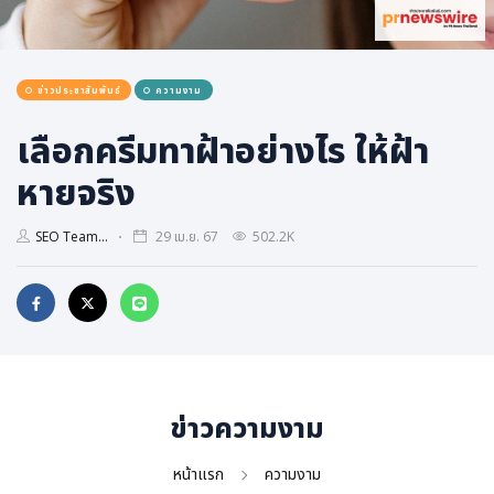
การเมือง
ราชการ, รัฐวิสาหกิจ
ข่าวประชาสัมพันธ์
ความงาม
ธุรกิจ, สังคม
เศรษฐกิจ, การเงิน
เลือกครีมทาฝ้าอย่างไร ให้ฝ้า
การเกษตร
หายจริง
พลังงาน, สิ่งแวดล้อม
SEO Team...
29 เม.ย. 67
502.2K
ยานยนต์
ขนส่ง
การงาน, อาชีพ
กิจกรรม
อบรมสัมมนา
ข่าวความงาม
เอเชีย
ภาษาอังกฤษ
หน้าแรก
ความงาม