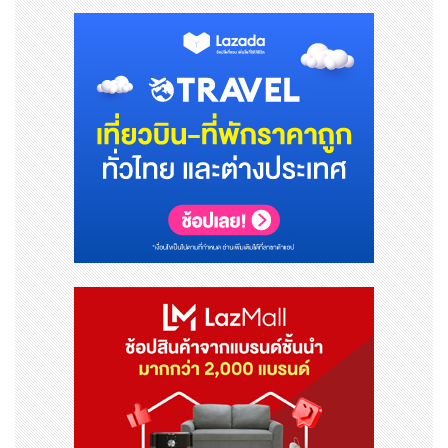
(MOU) เพื่อเริ่มบูรณาการระบบและรับรองมาตรฐานร่วมกัน
ซึ่งจะช่วยเพิ่มความรวดเร็วและความโปร่งใสในการชำระเงินข้
ามพรมแดน
ขณะเดียวกัน ธนาคาร Bank of China สาขาจาการ์ตา ได้ให้
บริการชำระเงินด้วยสกุลเงินท้องถิ่น ภายใต้โครงการของ AS
PI ซึ่งถือเป็นตัวอย่างที่สะท้อนให้เห็นว่าผู้มีส่วนเกี่ยวข้องแต่ล
ะฝ่ายมีบทบาทสำคัญในการทำให้การชำระเงินระหว่างประเทศ
มีประสิทธิภาพ ปลอดภัย และสะดวกสบายยิ่งขึ้น
คุณซิดนีย์ ดี. มัสซูนากา หัวหน้าฝ่ายสินทรัพย์และหนี้สิน ควา
มมั่งคั่ง และลูกค้าบุคคล ธนาคาร HSBC กล่าวว่า บัตรเครดิต
HSBC Pulse UnionPay Dual Currency Diamond แ
ละวอลเล็ต PayMe ถือเป็นความร่วมมือที่โดดเด่น โดยอาศัย
จุดแข็งด้านการเข้าถึงลูกค้า การใช้งานที่หลากหลาย และควา
มสามารถในการให้บริการ เพื่อนำเสนอโซลูชันการชำระเงินที่ร