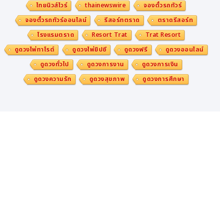
ธุรกรรมฉ้อโกงข้ามพรมแดน จากเดิมที่ใช้เวลาสองถึงสามวัน
ไทยนิวส์ไวร์
thainewswire
จองตั๋วรถทัวร์
เหลือเพียงวันเดียวเท่านั้น
จองตั๋วรถทัวร์ออนไลน์
รีสอร์ทตราด
ตราดรีสอร์ท
โรงแรมตราด
Resort Trat
Trat Resort
นอกจากนี้ AI กำลังเปลี่ยนแปลงห่วงโซ่คุณค่าการชำระเงินใน
ดูดวงไพ่ทาโรต์
ดูดวงไพ่ยิปซี
ดูดวงฟรี
ดูดวงออนไลน์
เชิงลึก ทำให้การชำระเงินชาญฉลาดขึ้น เร็วขึ้น และมีประสิทธิ
ดูดวงทั่วไป
ดูดวงการงาน
ดูดวงการเงิน
ภาพมากขึ้น ปัจจุบัน ยูเนี่ยนเพย์เดินหน้าส่งเสริมระบบนิเวศ
ดูดวงความรัก
ดูดวงสุขภาพ
ดูดวงการศึกษา
AI ผ่านการสร้างสรรค์นวัตกรรมร่วมกับสถาบันวิจัย พันธมิต
รในอุตสาหกรรม และมหาวิทยาลัยชั้นนำ พร้อมทั้งแบ่งปันผล
ลัพธ์เพื่อผลักดันการเติบโตที่ขับเคลื่อนด้วย AI ทั่วทั้งอุตสาห
กรรม
ภายใต้วิสัยทัศน์ “สายสัมพันธ์ที่วางใจ ความสำเร็จร่วมกัน” ยูเ
นี่ยนเพย์จะยังคงร่วมมือกับพันธมิตรทั่วโลกภายใต้ New Fo
ur-Party Model เพื่อสร้างเครือข่ายการชำระเงินที่เชื่อมถึง
กันทั่วโลกอย่างมีประสิทธิภาพและปลอดภัย โดยมีเป้าหมายเพื่
อสนับสนุนการพัฒนาอุตสาหกรรมการชำระเงินทั่วโลก พร้อม