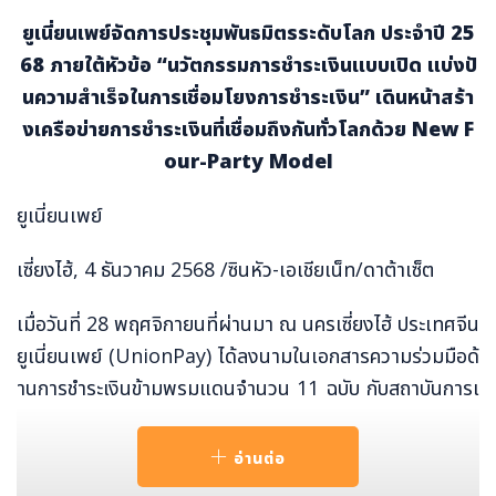
ยูเนี่ยนเพย์จัดการประชุมพันธมิตรระดับโลก ประจำปี 25
68 ภายใต้หัวข้อ “นวัตกรรมการชำระเงินแบบเปิด แบ่งปั
นความสำเร็จในการเชื่อมโยงการชำระเงิน” เดินหน้าสร้า
งเครือข่ายการชำระเงินที่เชื่อมถึงกันทั่วโลกด้วย New F
our-Party Model
ยูเนี่ยนเพย์
เซี่ยงไฮ้, 4 ธันวาคม 2568 /ซินหัว-เอเชียเน็ท/ดาต้าเซ็ต
เมื่อวันที่ 28 พฤศจิกายนที่ผ่านมา ณ นครเซี่ยงไฮ้ ประเทศจีน
ยูเนี่ยนเพย์ (UnionPay) ได้ลงนามในเอกสารความร่วมมือด้
านการชำระเงินข้ามพรมแดนจำนวน 11 ฉบับ กับสถาบันการเ
งินและองค์กรชั้นนำ 11 แห่ง ได้แก่ Bank of China, Pay
Net (มาเลเซีย), Uzcard (อุซเบกิสถาน), HUMO (อุซเบกิส
อ่านต่อ
ถาน), IPC (คีร์กีซสถาน), Hong Leong Bank (มาเลเซีย),