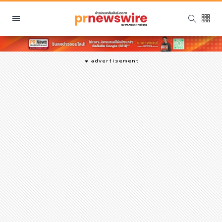
หมวดหมู่
พีอาร์ นิวส์ไวร์
สินค้า, บริการ
โปรโมชั่น
งานอีเว้นท์
รีวิว
บันเทิง
นักแสดง, นักร้อง, โมเดล
อินฟลูเอนเซอร์
ไลฟ์สไตล์
ความงาม
แฟชั่น