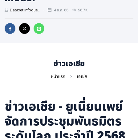
ภาษาจีน
Dataxet Infoque...
4 ธ.ค. 68
96.7K
ภาษาญี่ปุ่น
ข่าวเอเชีย
หน้าแรก
เอเชีย
ข่าวเอเชีย - ยูเนี่ยนเพย์
จัดการประชุมพันธมิตร
ระดับโลก ประจำปี 2568