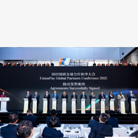
สุขภาพ
กีฬา
อาหาร, เครื่องดื่ม
ท่องเที่ยว
โรงแรม, ที่พัก
บ้าน, คอนโด, อสังหาฯ
ประกัน
สัตว์เลี้ยง
ไอที
โทรศัพท์มือถือ
เอไอ
การศึกษา
ศิลปะ, วัฒนธรรม
ศาสนา