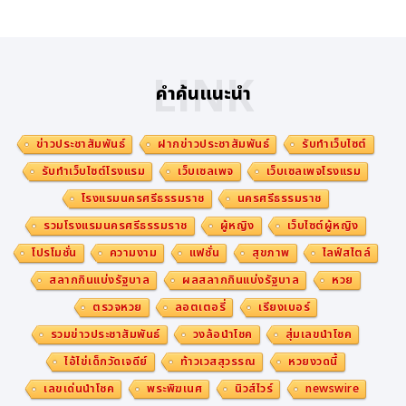
ว่าการเชื่อมโยงข้ามพรมแดนจะเป็นผลดีต่อผู้ค้าขนาดกลางแ
ละขนาดย่อมหลายสิบล้านราย แต่ห่วงโซ่ธุรกรรมที่ยาวขึ้นและ
LINK
ข้อมูลที่ซับซ้อนนำมาซึ่งความท้าทายใหม่ในการบริหารความเสี่
คำค้นแนะนำ
ยง โดยความเสี่ยงของการชำระเงินข้ามพรมแดนมีความแตก
ต่างอย่างมากจากการทำธุรกรรมภายในประเทศ การติดตาม
ข่าวประชาสัมพันธ์
ฝากข่าวประชาสัมพันธ์
รับทำเว็บไซต์
กิจกรรมที่มีความเสี่ยงสูง เช่น การฟอกเงิน และการตรวจจับ
รับทำเว็บไซต์โรงแรม
เว็บเซลเพจ
เว็บเซลเพจโรงแรม
การฉ้อโกงอย่างแม่นยำ ได้กลายเป็นข้อกังวลสำคัญสำหรับห
โรงแรมนครศรีธรรมราช
นครศรีธรรมราช
น่วยงานกำกับดูแลและสถาบันการเงินทั่วโลก
รวมโรงแรมนครศรีธรรมราช
ผู้หญิง
เว็บไซต์ผู้หญิง
“ทางออกของยูเนี่ยนเพย์คือ AI” คุณตง จวินเฟิง กล่าว โดยโ
โปรโมชั่น
ความงาม
แฟชั่น
สุขภาพ
ไลฟ์สไตล์
มเดล AI ขนาดใหญ่ที่มีอยู่ในปัจจุบันสามารถตรวจสอบความ
สลากกินแบ่งรัฐบาล
ผลสลากกินแบ่งรัฐบาล
หวย
ถูกต้องของผู้ค้าได้โดยใช้ภาพถ่ายเพียงภาพเดียว และยังมีปร
ตรวจหวย
ลอตเตอรี่
เรียงเบอร์
ะสิทธิภาพเหนือกว่ามนุษย์ในการติดตามตรวจสอบธุรกรรมที่
รวมข่าวประชาสัมพันธ์
วงล้อนำโชค
สุ่มเลขนำโชค
มีความเสี่ยงสูง โมเดลดังกล่าวยังสามารถวิเคราะห์และติดตา
ไอ้ไข่เด็กวัดเจดีย์
ท้าวเวสสุวรรณ
หวยงวดนี้
มเส้นทางการเงินได้อย่างแม่นยำ ช่วยลดเวลาในการรับมือกับ
เลขเด่นนำโชค
พระพิฆเนศ
นิวส์ไวร์
newswire