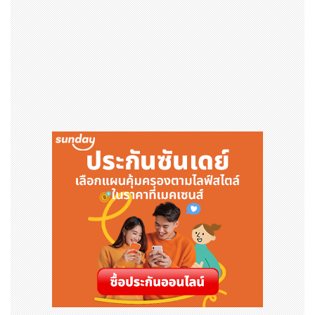
ศูนย์ออกบัตรของธนาคาร Industrial and Commercial
Bank of China (ICBC) ได้ร่วมมืออย่างใกล้ชิดกับยูเนี่ยนเพ
ย์มาอย่างยาวนาน และในเดือนพฤศจิกายน 2568 ได้กลายเป็
นธนาคารแห่งแรกที่ออกบัตรยูเนี่ยนเพย์แบบหลายสกุลเงินใ
นประเทศตุรกี นอกจากนี้ ภายใต้โครงการเชื่อมโยงการชำระเงิ
นผ่าน QR ระหว่างจีนกับเวียดนาม ทั้งสององค์กรยังได้เปิดรั
บ QR code ของร้านค้าซึ่งกันและกัน ซึ่งสะท้อนให้เห็นถึงบท
บาทของระบบการชำระเงินในการส่งเสริมการแลกเปลี่ยนและ
ความร่วมมือระดับทวิภาคี
คุณเซเตียวัน คอสมาส ซูโวโน หัวหน้าคณะกรรมการระบบการ
ชำระเงินระหว่างประเทศ สมาคมระบบการชำระเงินแห่งอินโด
นีเซีย (ASPI) กล่าวว่า QRIS ซึ่งเป็นมาตรฐาน QR code แห่
งชาติของอินโดนีเซีย ได้เริ่มใช้อย่างเป็นทางการตั้งแต่ปี 256
2 และในปีนี้ ASPI และยูเนี่ยนเพย์ได้ลงนามบันทึกความเข้าใจ