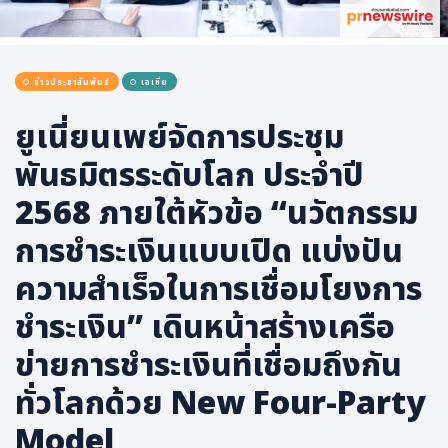
การเมือง
ราชการ, รัฐวิสาหกิจ
ข่าวประชาสัมพันธ์
เอเชีย
ธุรกิจ, สังคม
เศรษฐกิจ, การเงิน
ยูเนี่ยนเพย์จัดการประชุม
การเกษตร
พันธมิตรระดับโลก ประจำปี
พลังงาน, สิ่งแวดล้อม
2568 ภายใต้หัวข้อ “นวัตกรรม
ยานยนต์
การชำระเงินแบบเปิด แบ่งปัน
ขนส่ง
ความสำเร็จในการเชื่อมโยงการ
การงาน, อาชีพ
ชำระเงิน” เดินหน้าสร้างเครือ
กิจกรรม
ข่ายการชำระเงินที่เชื่อมถึงกัน
อบรมสัมมนา
เอเชีย
ทั่วโลกด้วย New Four-Party
ภาษาอังกฤษ
Model