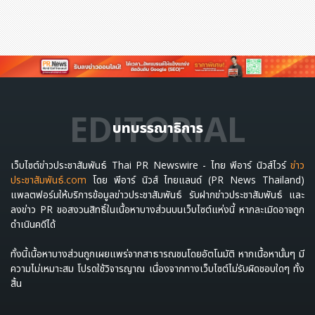
EDITORIAL
บทบรรณาธิการ
เว็บไซต์ข่าวประชาสัมพันธ์ Thai PR Newswire - ไทย พีอาร์ นิวส์ไวร์
ข่าว
ประชาสัมพันธ์.com
โดย พีอาร์ นิวส์ ไทยแลนด์ (PR News Thailand)
แพลตฟอร์มให้บริการข้อมูลข่าวประชาสัมพันธ์ รับฝากข่าวประชาสัมพันธ์ และ
ลงข่าว PR ขอสงวนสิทธิ์ในเนื้อหาบางส่วนบนเว็บไซต์แห่งนี้ หากละเมิดอาจถูก
ดำเนินคดีได้
ทั้งนี้เนื้อหาบางส่วนถูกเผยแพร่จากสาธารณชนโดยอัตโนมัติ หากเนื้อหานั้นๆ มี
ความไม่เหมาะสม โปรดใช้วิจารญาณ เนื่องจากทางเว็บไซต์ไม่รับผิดชอบใดๆ ทั้ง
สิ้น